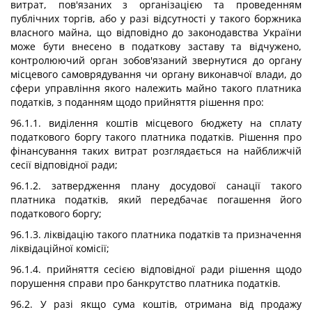
витрат, пов'язаних з організацією та проведенням
публічних торгів, або у разі відсутності у такого боржника
власного майна, що відповідно до законодавства України
може бути внесено в податкову заставу та відчужено,
контролюючий орган зобов'язаний звернутися до органу
місцевого самоврядування чи органу виконавчої влади, до
сфери управління якого належить майно такого платника
податків, з поданням щодо прийняття рішення про:
96.1.1. виділення коштів місцевого бюджету на сплату
податкового боргу такого платника податків. Рішення про
фінансування таких витрат розглядається на найближчій
сесії відповідної ради;
96.1.2. затвердження плану досудової санації такого
платника податків, який передбачає погашення його
податкового боргу;
96.1.3. ліквідацію такого платника податків та призначення
ліквідаційної комісії;
96.1.4. прийняття сесією відповідної ради рішення щодо
порушення справи про банкрутство платника податків.
96.2. У разі якщо сума коштів, отримана від продажу