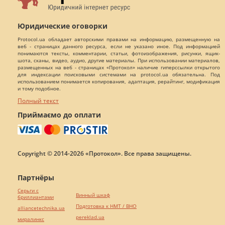
Юридические оговорки
Protocol.ua обладает авторскими правами на информацию, размещенную на
веб - страницах данного ресурса, если не указано иное. Под информацией
понимаются тексты, комментарии, статьи, фотоизображения, рисунки, ящик-
шота, сканы, видео, аудио, другие материалы. При использовании материалов,
размещенных на веб - страницах «Протокол» наличие гиперссылки открытого
для индексации поисковыми системами на protocol.ua обязательна. Под
использованием понимается копирования, адаптация, рерайтинг, модификация
и тому подобное.
Полный текст
Приймаємо до оплати
Copyright © 2014-2026 «Протокол». Все права защищены.
Партнёры
Серьги с
Винный шкаф
бриллиантами
Подготовка к НМТ / ВНО
alliancetechnika.ua
pereklad.ua
миралинкс