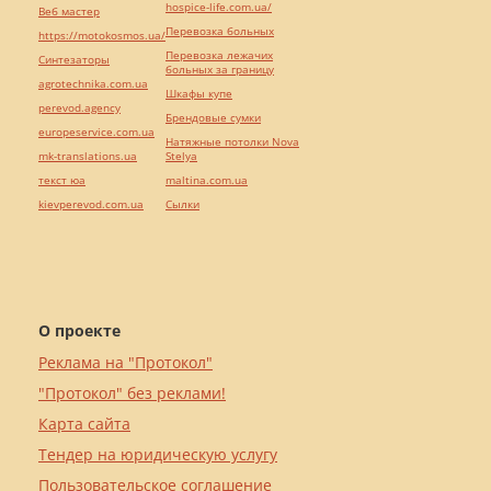
hospice-life.com.ua/
Веб мастер
Перевозка больных
https://motokosmos.ua/
Перевозка лежачих
Синтезаторы
больных за границу
agrotechnika.com.ua
Шкафы купе
perevod.agency
Брендовые сумки
europeservice.com.ua
Натяжные потолки Nova
mk-translations.ua
Stelya
текст юа
maltina.com.ua
kievperevod.com.ua
Cылки
О проекте
Реклама на "Протокол"
"Протокол" без реклами!
Карта сайта
Тендер на юридическую услугу
Пользовательское соглашение