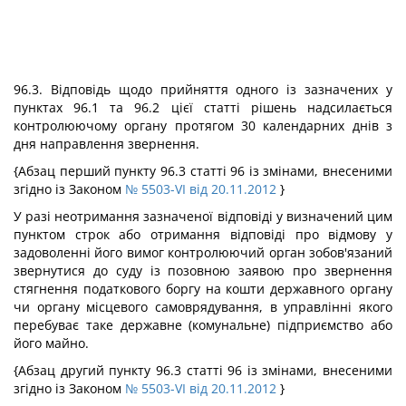
96.3. Відповідь щодо прийняття одного із зазначених у
пунктах 96.1 та 96.2 цієї статті рішень надсилається
контролюючому органу протягом 30 календарних днів з
дня направлення звернення.
{Абзац перший пункту 96.3 статті 96 із змінами, внесеними
згідно із Законом
№ 5503-VI від 20.11.2012
}
У разі неотримання зазначеної відповіді у визначений цим
пунктом строк або отримання відповіді про відмову у
задоволенні його вимог контролюючий орган зобов'язаний
звернутися до суду із позовною заявою про звернення
стягнення податкового боргу на кошти державного органу
чи органу місцевого самоврядування, в управлінні якого
перебуває таке державне (комунальне) підприємство або
його майно.
{Абзац другий пункту 96.3 статті 96 із змінами, внесеними
згідно із Законом
№ 5503-VI від 20.11.2012
}