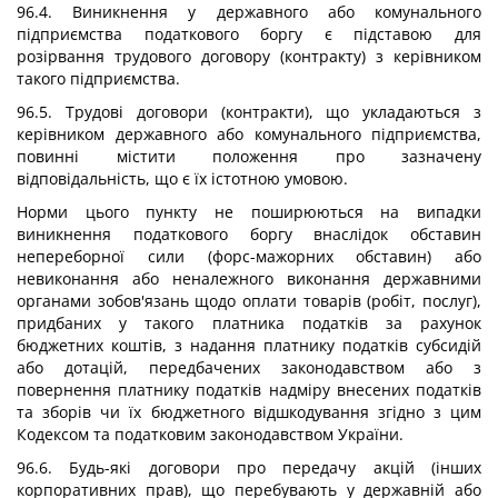
96.4. Виникнення у державного або комунального
підприємства податкового боргу є підставою для
розірвання трудового договору (контракту) з керівником
такого підприємства.
96.5. Трудові договори (контракти), що укладаються з
керівником державного або комунального підприємства,
повинні містити положення про зазначену
відповідальність, що є їх істотною умовою.
Норми цього пункту не поширюються на випадки
виникнення податкового боргу внаслідок обставин
непереборної сили (форс-мажорних обставин) або
невиконання або неналежного виконання державними
органами зобов'язань щодо оплати товарів (робіт, послуг),
придбаних у такого платника податків за рахунок
бюджетних коштів, з надання платнику податків субсидій
або дотацій, передбачених законодавством або з
повернення платнику податків надміру внесених податків
та зборів чи їх бюджетного відшкодування згідно з цим
Кодексом та податковим законодавством України.
96.6. Будь-які договори про передачу акцій (інших
корпоративних прав), що перебувають у державній або