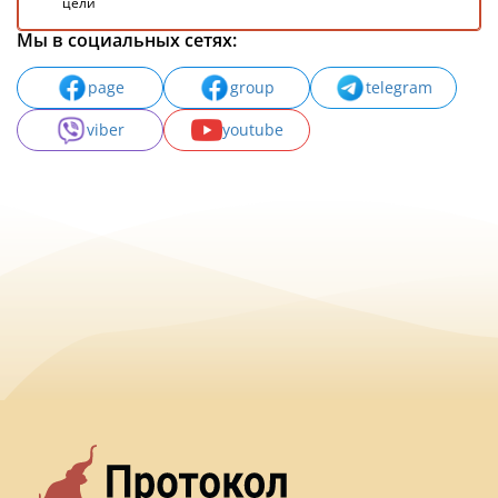
цели
Мы в социальных сетях:
page
group
telegram
viber
youtube