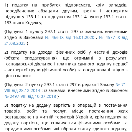
1) податку на прибуток підприємств, крім випадків,
передбачених абзацами другим, третім і четвертим
підпункту 133.1.1 та підпунктом 133.1.4 пункту 133.1 статті
133 цього Кодексу;
{Підпункт 1 пункту 297.1 статті 297 із змінами, внесеними
згідно із Законами
№ 466-IX від 16.01.2020
,
№ 4577-IX від
21.08.2025
}
2) податку на доходи фізичних осіб у частині доходів
(об’єкта оподаткування), що отримані в результаті
господарської діяльності платника єдиного податку першої
- четвертої групи (фізичної особи) та оподатковані згідно з
цією главою;
{Підпункт 2 пункту 297.1 статті 297 в редакції Закону
№ 71-
VIII від 28.12.2014
; із змінами, внесеними згідно із Законом
№ 2497-VIII від 10.07.2018
}
3) податку на додану вартість з операцій з постачання
товарів, робіт та послуг, місце постачання яких
розташоване на митній території України, крім податку на
додану вартість, що сплачується фізичними особами та
юридичними особами, які обрали ставку єдиного податку,