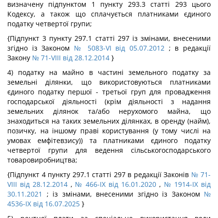
визначену підпунктом 1 пункту 293.3 статті 293 цього
Кодексу, а також що сплачується платниками єдиного
податку четвертої групи;
{Підпункт 3 пункту 297.1 статті 297 із змінами, внесеними
згідно із Законом
№ 5083-VI від 05.07.2012
; в редакції
Закону
№ 71-VIII від 28.12.2014
}
4) податку на майно в частині земельного податку за
земельні ділянки, що використовуються платниками
єдиного податку першої - третьої груп для провадження
господарської діяльності (крім діяльності з надання
земельних ділянок та/або нерухомого майна, що
знаходиться на таких земельних ділянках, в оренду (найм),
позичку, на іншому праві користування (у тому числі на
умовах емфітевзису)) та платниками єдиного податку
четвертої групи для ведення сільськогосподарського
товаровиробництва;
{Підпункт 4 пункту 297.1 статті 297 в редакції Законів
№ 71-
VIII від 28.12.2014
,
№ 466-IX від 16.01.2020
,
№ 1914-IX від
30.11.2021
; із змінами, внесеними згідно із Законом
№
4536-IX від 16.07.2025
}