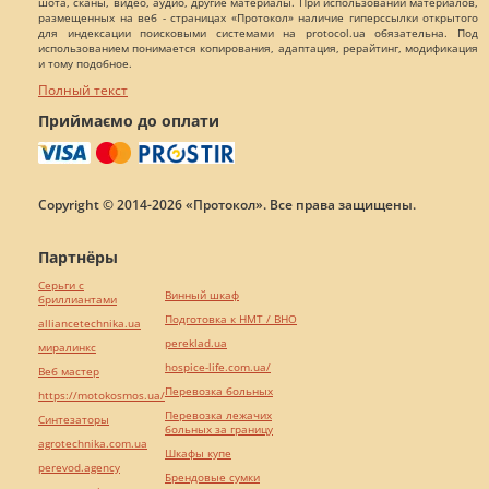
шота, сканы, видео, аудио, другие материалы. При использовании материалов,
размещенных на веб - страницах «Протокол» наличие гиперссылки открытого
для индексации поисковыми системами на protocol.ua обязательна. Под
использованием понимается копирования, адаптация, рерайтинг, модификация
и тому подобное.
Полный текст
Приймаємо до оплати
Copyright © 2014-2026 «Протокол». Все права защищены.
Партнёры
Серьги с
Винный шкаф
бриллиантами
Подготовка к НМТ / ВНО
alliancetechnika.ua
pereklad.ua
миралинкс
hospice-life.com.ua/
Веб мастер
Перевозка больных
https://motokosmos.ua/
Перевозка лежачих
Синтезаторы
больных за границу
agrotechnika.com.ua
Шкафы купе
perevod.agency
Брендовые сумки