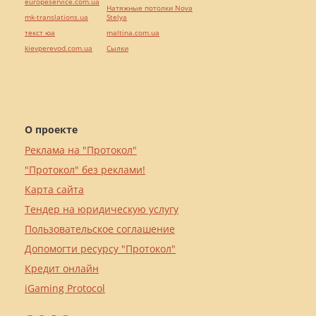
europeservice.com.ua
Натяжные потолки Nova
mk-translations.ua
Stelya
текст юа
maltina.com.ua
kievperevod.com.ua
Cылки
О проекте
Реклама на "Протокол"
"Протокол" без реклами!
Карта сайта
Тендер на юридическую услугу
Пользовательское соглашение
Допомогти ресурсу "Протокол"
Кредит онлайн
iGaming Protocol