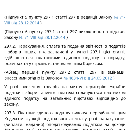
{Підпункт 5 пункту 297.1 статті 297 в редакції Закону
№ 71-
VIII від 28.12.2014
}
{Підпункт 6 пункту 297.1 статті 297 виключено на підставі
Закону
№ 71-VIII від 28.12.2014
}
297.2. Нарахування, сплата та подання звітності з податків
і зборів інших, ніж зазначені у пункті 297.1 цієї статті,
здійснюються платниками єдиного податку в порядку,
розмірах та у строки, встановлені цим Кодексом.
{Абзац перший пункту 297.2 статті 297 із змінами,
внесеними згідно із Законом
№ 4834-VI від 24.05.2012
}
У разі ввезення товарів на митну територію України
податки і збори та митні платежі сплачуються платником
єдиного податку на загальних підставах відповідно до
закону.
297.3. Платник єдиного податку виконує передбачені цим
Кодексом функції податкового агента у разі нарахування
(виплати, надання) оподатковуваних податком на доходи