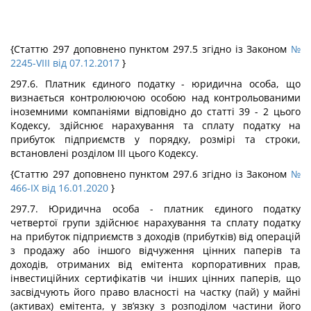
{Статтю 297 доповнено пунктом 297.5 згідно із Законом
№
2245-VIII від 07.12.2017
}
297.6. Платник єдиного податку - юридична особа, що
визнається контролюючою особою над контрольованими
іноземними компаніями відповідно до статті 39 - 2 цього
Кодексу, здійснює нарахування та сплату податку на
прибуток підприємств у порядку, розмірі та строки,
встановлені розділом III цього Кодексу.
{Статтю 297 доповнено пунктом 297.6 згідно із Законом
№
466-IX від 16.01.2020
}
297.7. Юридична особа - платник єдиного податку
четвертої групи здійснює нарахування та сплату податку
на прибуток підприємств з доходів (прибутків) від операцій
з продажу або іншого відчуження цінних паперів та
доходів, отриманих від емітента корпоративних прав,
інвестиційних сертифікатів чи інших цінних паперів, що
засвідчують його право власності на частку (пай) у майні
(активах) емітента, у зв’язку з розподілом частини його