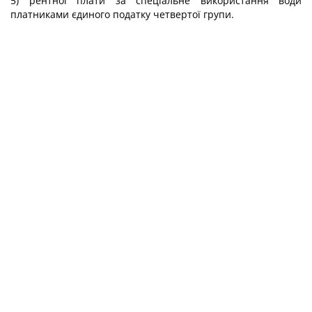
5) рентної плати за спеціальне використання води
платниками єдиного податку четвертої групи.