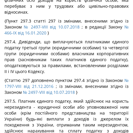
фізичних осіб доходів на користь фізичної особи, яка
перебуває з ним у трудових або цивільно-правових
відносинах.
{Пункт 297.3 статті 297 із змінами, внесеними згідно із
Законом
№ 2497-VIII від 10.07.2018
; в редакції Закону
№
466-IX від 16.01.2020
}
297.4. Дивіденди, що виплачуються платниками єдиного
податку третьої групи (юридичними особами) та четвертої
групи (юридичними особами) власникам корпоративних
прав (засновникам таких платників єдиного податку),
оподатковуються за правилами, встановленими розділами
II і IV цього Кодексу.
{Статтю 297 доповнено пунктом 297.4 згідно із Законом
№
1797-VIII від 21.12.2016
; із змінами, внесеними згідно із
Законом
№ 2497-VIII від 10.07.2018
}
297.5. Платник єдиного податку, який здійснює на користь
нерезидента - юридичної особи або уповноваженої ним
особи (крім постійного представництва на території
України) будь-які виплати з доходів із джерелом їх
походження з України, отриманим таким нерезидентом,
здійснює нарахування та сплату податку з доходів