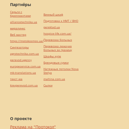
Партнёры
Серьги с
Винный шкаф
бриллиантами
Подготовка к НМТ / ВНО
alliancetechnika.ua
pereklad.ua
миралинкс
hospice-life.com.ua/
Веб мастер
Перевозка больных
https://motokosmos.ua/
Перевозка лежачих
Синтезаторы
больных за границу
agrotechnika.com.ua
Шкафы купе
perevod.agency
Брендовые сумки
europeservice.com.ua
Натяжные потолки Nova
mk-translations.ua
Stelya
текст юа
maltina.com.ua
kievperevod.com.ua
Cылки
О проекте
Реклама на "Протокол"