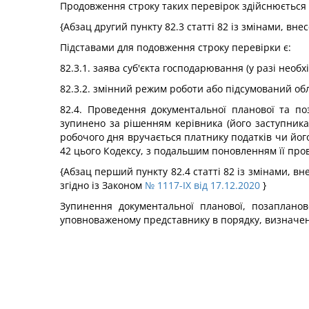
Продовження строку таких перевірок здійснюється 
{Абзац другий пункту 82.3 статті 82 із змінами, вн
Підставами для подовження строку перевірки є:
82.3.1. заява суб'єкта господарювання (у разі необ
82.3.2. змінний режим роботи або підсумований обл
82.4. Проведення документальної планової та по
зупинено за рішенням керівника (його заступника
робочого дня вручається платнику податків чи йог
42 цього Кодексу, з подальшим поновленням її про
{Абзац перший пункту 82.4 статті 82 із змінами, в
згідно із Законом
№ 1117-IX від 17.12.2020
}
Зупинення документальної планової, позапланов
уповноваженому представнику в порядку, визначен