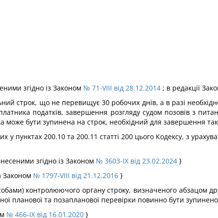
есеними згідно із Законом
№ 71-VIII від 28.12.2014
; в редакції Зак
ний строк, що не перевищує 30 робочих днів, а в разі необхід
платника податків, завершення розгляду судом позовів з пита
а може бути зупинена на строк, необхідний для завершення та
 у пунктах 200.10 та 200.11 статті 200 цього Кодексу, з урах
 внесеними згідно із Законом
№ 3603-IX від 23.02.2024
}
із Законом
№ 1797-VIII від 21.12.2016
}
обами) контролюючого органу строку, визначеного абзацом друг
ної планової та позапланової перевірки повинно бути зупинено 
ом
№ 466-IX від 16.01.2020
}