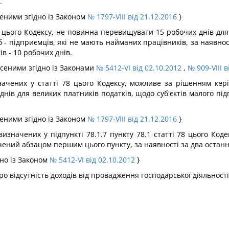
.
есеними згідно із Законом
№ 1797-VIII від 21.12.2016
}
8 цього Кодексу, не повинна перевищувати 15 робочих днів для
б - підприємців, які не мають найманих працівників, за наявно
ів - 10 робочих днів.
несеними згідно із Законами
№ 5412-VI від 02.10.2012
,
№ 909-VIII в
ачених у статті 78 цього Кодексу, можливе за рішенням кері
нів для великих платників податків, щодо суб'єктів малого під
есеними згідно із Законом
№ 1797-VIII від 21.12.2016
}
значених у підпункті 78.1.7 пункту 78.1 статті 78 цього Коде
чений абзацом першим цього пункту, за наявності за два останн
дно із Законом
№ 5412-VI від 02.10.2012
}
 відсутність доходів від провадження господарської діяльності