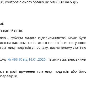
и) контролюючого органу не більш як на 5 діб.
и);
ьких об'єктів.
ків - суб’єкта малого підприємництва, може бути
ється наказом, копія якого не пізніше наступного
 платнику податків у порядку, визначеному статтею
акону
№ 466-IX від 16.01.2020
; із змінами, внесеними
рки в разі вручення платнику податків або його
 перевірки.