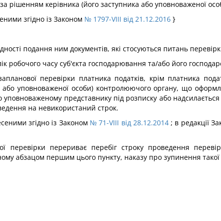
за рішенням керівника (його заступника або уповноваженої особ
есеними згідно із Законом
№ 1797-VIII від 21.12.2016
}
хідності подання ним документів, які стосуються питань перевірк
ік робочого часу суб'єкта господарювання та/або його господарс
запланової перевірки платника податків, крім платника подат
 або уповноваженої особи) контролюючого органу, що оформля
о уповноваженому представнику під розписку або надсилається
ведення на невикористаний строк.
несеними згідно із Законом
№ 71-VIII від 28.12.2014
; в редакції З
ої перевірки перериває перебіг строку проведення переві
ому абзацом першим цього пункту, наказу про зупинення такої