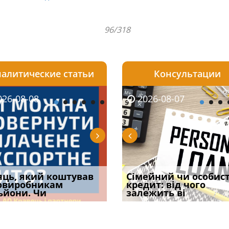
96/318
алитические статьи
Консультации
08-06
26-08-08
2026-08-05
2026-08-06
2026-08-07
2026-08-07
2026-07-30
уд встановив для
яць, який коштував
Чи потрібна ФОП
Документи, на яких не
Огляд практики ВС від
Сімейний чи особис
Восьмий ААС фак
одування шкоди
овиробникам
печатка у 2026 році:
проставляється
Ростислава Кравця, що
кредит: від чого
підтвердив, що 
с
ьйони. Чи
правила засто
апостиль: пер
опублі
залежить ві
може скас