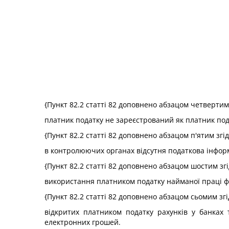
{Пункт 82.2 статті 82 доповнено абзацом четвертим
платник податку не зареєстрований як платник пода
{Пункт 82.2 статті 82 доповнено абзацом п'ятим згі
в контролюючих органах відсутня податкова інфор
{Пункт 82.2 статті 82 доповнено абзацом шостим зг
використання платником податку найманої праці фі
{Пункт 82.2 статті 82 доповнено абзацом сьомим зг
відкритих платником податку рахунків у банках 
електронних грошей.