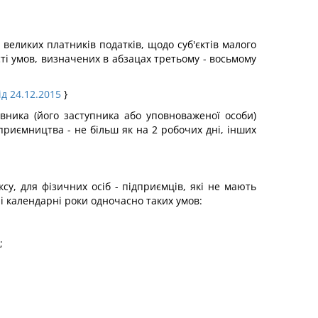
 великих платників податків, щодо суб'єктів малого
сті умов, визначених в абзацах третьому - восьмому
ід 24.12.2015
}
вника (його заступника або уповноваженої особи)
приємництва - не більш як на 2 робочих дні, інших
ксу, для фізичних осіб - підприємців, які не мають
і календарні роки одночасно таких умов:
;