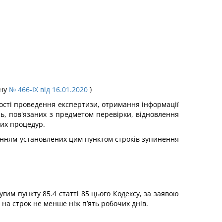
ону
№ 466-IX від 16.01.2020
}
ності проведення експертизи, отримання інформації
нь, пов'язаних з предметом перевірки, відновлення
ких процедур.
уванням установлених цим пунктом строків зупинення
им пункту 85.4 статті 85 цього Кодексу, за заявою
на строк не менше ніж п’ять робочих днів.