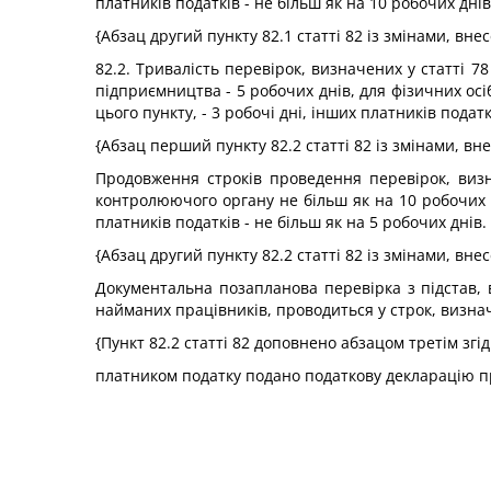
платників податків - не більш як на 10 робочих днів
{Абзац другий пункту 82.1 статті 82 із змінами, вн
82.2. Тривалість перевірок, визначених у статті 7
підприємництва - 5 робочих днів, для фізичних осі
цього пункту, - 3 робочі дні, інших платників податк
{Абзац перший пункту 82.2 статті 82 із змінами, в
Продовження строків проведення перевірок, визн
контролюючого органу не більш як на 10 робочих д
платників податків - не більш як на 5 робочих днів.
{Абзац другий пункту 82.2 статті 82 із змінами, вн
Документальна позапланова перевірка з підстав, ви
найманих працівників, проводиться у строк, визна
{Пункт 82.2 статті 82 доповнено абзацом третім згі
платником податку подано податкову декларацію про