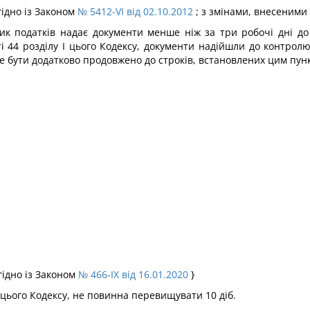
гідно із Законом
№ 5412-VI від 02.10.2012
; з змінами, внесеними 
ик податків надає документи менше ніж за три робочі дні до 
 44 розділу I цього Кодексу, документи надійшли до контрол
бути додатково продовжено до строків, встановлених цим пункт
гідно із Законом
№ 466-IX від 16.01.2020
}
 цього Кодексу, не повинна перевищувати 10 діб.