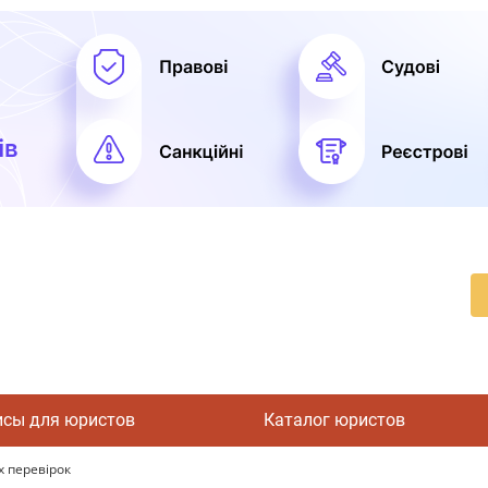
исы для юристов
Каталог юристов
х перевірок