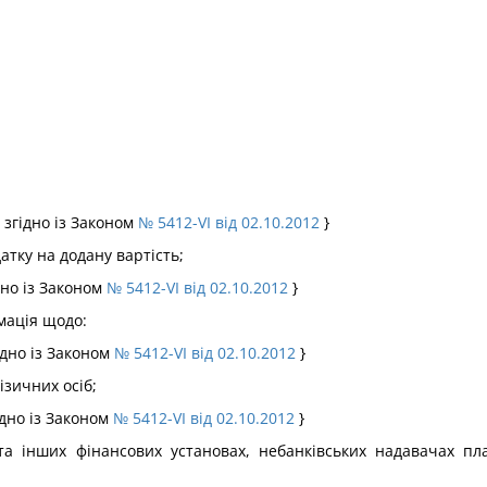
 згідно із Законом
№ 5412-VI від 02.10.2012
}
тку на додану вартість;
дно із Законом
№ 5412-VI від 02.10.2012
}
мація щодо:
ідно із Законом
№ 5412-VI від 02.10.2012
}
зичних осіб;
ідно із Законом
№ 5412-VI від 02.10.2012
}
та інших фінансових установах, небанківських надавачах пл