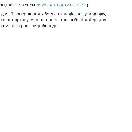
згідно із Законом
№ 2888-IX від 12.01.2023
}
дня її завершення або якщо надіслані у порядку,
юючого органу менше ніж за три робочі дні до дня
ом, на строк три робочі дні.