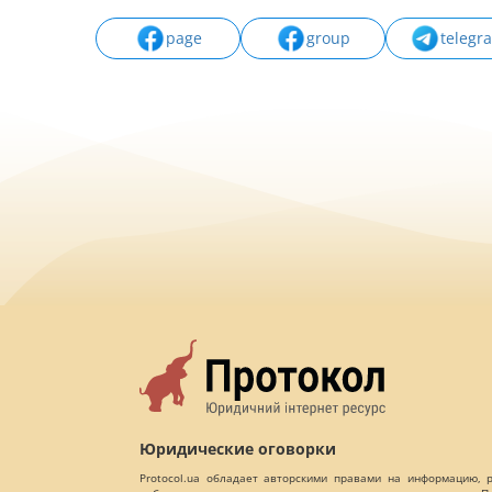
page
group
telegr
Юридические оговорки
Protocol.ua обладает авторскими правами на информацию,