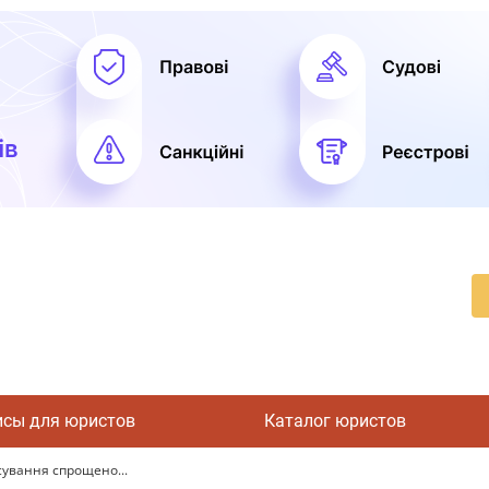
исы для юристов
Каталог юристов
сування спрощено...