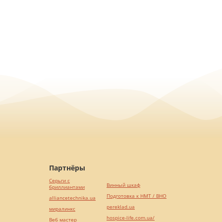
Партнёры
Серьги с
Винный шкаф
бриллиантами
Подготовка к НМТ / ВНО
alliancetechnika.ua
pereklad.ua
миралинкс
hospice-life.com.ua/
Веб мастер