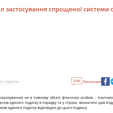
ил застосування спрощеної системи
3700
е кодексы
Просмотров
ерерахування) не в повному обсязі фізичною особою - платник
внесків єдиного податку в порядку та у строки, визначені цим Ко
иком єдиного податку відповідно до цього Кодексу.