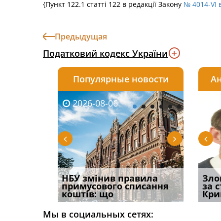
{Пункт 122.1 статті 122 в редакції Закону
№ 4014-VI 
Предыдущая
Податковий кодекс України
Популярные новости
Ан
2026-08-06
2026-08-03
2026-
20
і
НБУ змінив правила
Водії можуть отримати
Якщо с
Зло
способом
примусового списання
компенсацію за
відшк
за 
вих
коштів: що
незаконні дії
наявні
Кри
Мы в социальных сетях: