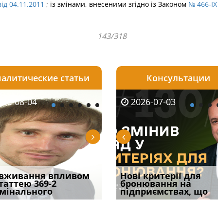
від 04.11.2011
; із змінами, внесеними згідно із Законом
№ 466-IX
143/318
алитические статьи
Консультации
08-06
26-08-04
2026-05-25
2026-08-06
2026-08-04
2026-07-03
2026-07-30
уд встановив для
вживання впливом
Кого з юристів замінить
Документи, на яких не
Переоформлення
Нові критерії для
Восьмий ААС фак
одування шкоди
статтею 369-2
ШІ, а хто зароблятиме
проставляється
відстрочки за іншою
бронювання на
підтвердив, що 
с
мінального
міль
апостиль: пер
підставою: нов
підприємствах, що
може скас