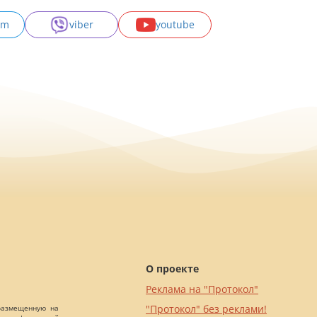
am
viber
youtube
О проекте
Реклама на "Протокол"
"Протокол" без реклами!
 размещенную на