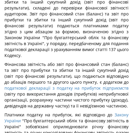
збитки та інший сукупний дохід (звіт про фінансові
результати), складені до перевірки фінансової звітності
аудитором. Звіт про фінансовий стан (баланс) та звіт про
прибутки та збитки та інший сукупний дохід (звіт про
фінансові результати) подаються платниками податку
згідно з цим абзацом за формою, визначеною згідно з
Законом України "Про бухгалтерський облік та фінансову
звітність в Україні", у порядку, передбаченому для подання
податкової декларації з урахуванням вимог статті 137 цього
Кодексу.
Фінансова звітність або звіт про фінансовий стан (баланс)
та звіт про прибутки та збитки та інший сукупний дохід
(звіт про фінансові результати), що подаються відповідно
до абзаців першого та другого цього пункту, є додатком до
податкової декларації з податку на прибуток підприємств
(звіту про використання доходів (прибутків) неприбуткової
організації, розрахунку частини чистого прибутку (доходу),
дивідендів на державну частку) та її невід’ємною частиною.
Платники податку на прибуток, які відповідно до
Закону
України
"Про бухгалтерський облік та фінансову звітність в
Україні" зобов’язані оприлюднювати річну фінансову
звітність та річну консолідовану фінансову звітність разом