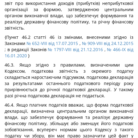
звіт про використання доходів (прибутків) неприбуткової
організації за формою, затвердженою центральним
органом виконавчої влади, що забезпечує формування та
реалізує державну фінансову політику, та річну фінансову
звітність.
{Пункт 46.2 статті 46 із змінами, внесеними згідно із
Законами
№ 652-VIII від 17.07.2015
,
№ 909-VIII від 24.12.2015
; в редакції Законів
№ 1797-VIII від 21.12.2016
,
№ 466-IX від
16.01.2020
}
46.3. Якщо згідно з правилами, визначеними цим
Кодексом, податкова звітність з окремого податку
складається наростаючим підсумком, податкова декларація
за результатами останнього податкового періоду року
прирівнюється до річної податкової декларації. У такому
разі річна податкова декларація не подається.
46.4. Якщо платник податків вважає, що форма податкової
декларації, визначена центральним органом виконавчої
влади, що забезпечує формування та реалізує державну
фінансову політику, збільшує або зменшує його податкові
зобов'язання, всупереч нормам цього Кодексу з такого
податку чи збору, він має право зазначити цей факт у