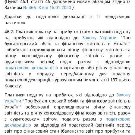
{Пункт 46.1 статті 46 доповнено новим абзацом згідно із
Законом
№ 466-IX від 16.01.2020
}
Додатки до податкової декларації є її невід'ємною
частиною.
46.2. Платник податку на прибуток (крім платників податку
на прибуток, які відповідно до
Закону України
"Про
бухгалтерський облік та фінансову звітність в Україні"
зобов’язані оприлюднювати річну фінансову звітність та
річну консолідовану фінансову звітність разом з
аудиторським звітом) подає разом з відповідною
податковою декларацією
квартальну або річну фінансову
звітність у порядку, передбаченому для подання
податкової декларації з урахуванням вимог статті 137 цього
Кодексу.
Платники податку на прибуток, які відповідно до
Закону
України
"Про бухгалтерський облік та фінансову звітність в
Україні" зобов’язані оприлюднювати річну фінансову
звітність та річну консолідовану фінансову звітність разом
з аудиторським звітом, подають разом з
податковою
декларацією
за відповідний податковий (звітний) період
звіт про фінансовий стан (баланс) та звіт про прибутки та