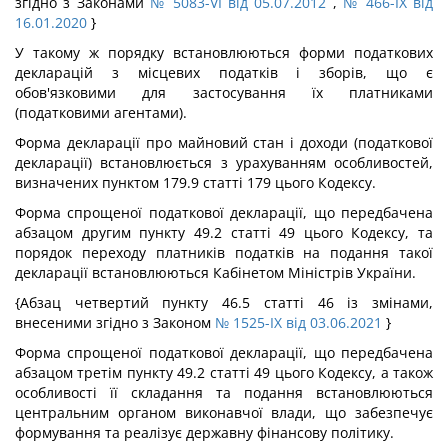
згідно з Законами
№ 5083-VI від 05.07.2012
,
№ 466-IX від
16.01.2020
}
У такому ж порядку встановлюються форми податкових
декларацій з місцевих податків і зборів, що є
обов'язковими для застосування їх платниками
(податковими агентами).
Форма декларації про майновий стан і доходи (податкової
декларації) встановлюється з урахуванням особливостей,
визначених пунктом 179.9 статті 179 цього Кодексу.
Форма спрощеної податкової декларації, що передбачена
абзацом другим пункту 49.2 статті 49 цього Кодексу, та
порядок переходу платників податків на подання такої
декларації встановлюються Кабінетом Міністрів України.
{Абзац четвертий пункту 46.5 статті 46 із змінами,
внесеними згідно з Законом
№ 1525-IX від 03.06.2021
}
Форма спрощеної податкової декларації, що передбачена
абзацом третім пункту 49.2 статті 49 цього Кодексу, а також
особливості її складання та подання встановлюються
центральним органом виконавчої влади, що забезпечує
формування та реалізує державну фінансову політику.