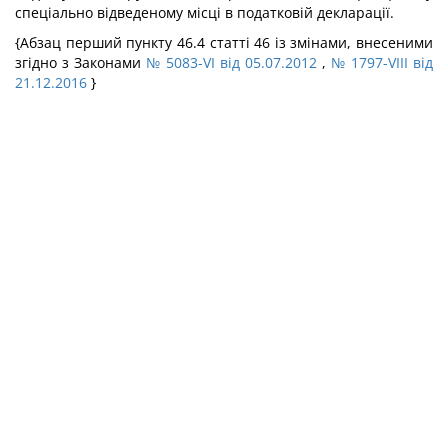
спеціально відведеному місці в податковій декларації.
{Абзац перший пункту 46.4 статті 46 із змінами, внесеними
згідно з Законами
№ 5083-VI від 05.07.2012
,
№ 1797-VIII від
21.12.2016
}