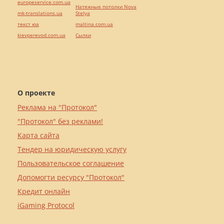
europeservice.com.ua
Натяжные потолки Nova
mk-translations.ua
Stelya
текст юа
maltina.com.ua
kievperevod.com.ua
Cылки
О проекте
Реклама на "Протокол"
"Протокол" без реклами!
Карта сайта
Тендер на юридическую услугу
Пользовательское соглашение
Допомогти ресурсу "Протокол"
Кредит онлайн
iGaming Protocol