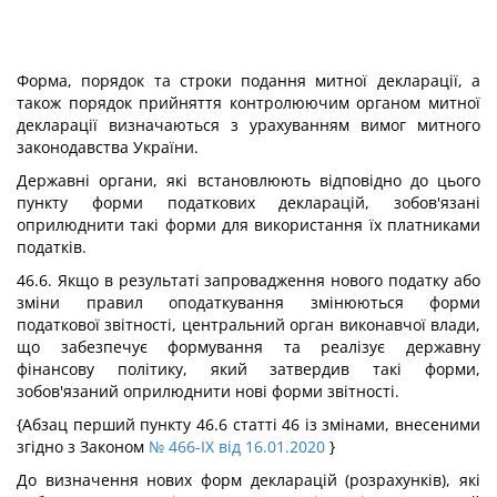
Форма, порядок та строки подання митної декларації, а
також порядок прийняття контролюючим органом митної
декларації визначаються з урахуванням вимог митного
законодавства України.
Державні органи, які встановлюють відповідно до цього
пункту форми податкових декларацій, зобов'язані
оприлюднити такі форми для використання їх платниками
податків.
46.6. Якщо в результаті запровадження нового податку або
зміни правил оподаткування змінюються форми
податкової звітності, центральний орган виконавчої влади,
що забезпечує формування та реалізує державну
фінансову політику, який затвердив такі форми,
зобов'язаний оприлюднити нові форми звітності.
{Абзац перший пункту 46.6 статті 46 із змінами, внесеними
згідно з Законом
№ 466-IX від 16.01.2020
}
До визначення нових форм декларацій (розрахунків), які