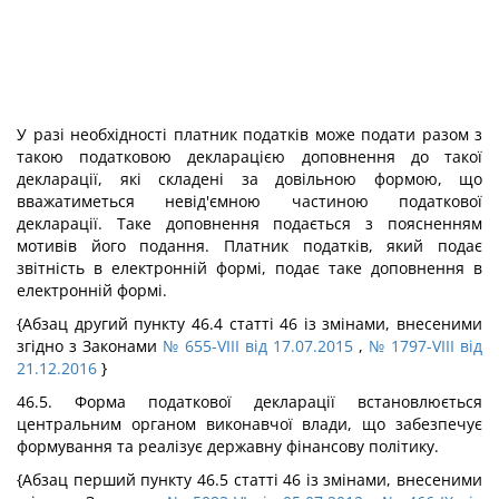
У разі необхідності платник податків може подати разом з
такою податковою декларацією доповнення до такої
декларації, які складені за довільною формою, що
вважатиметься невід'ємною частиною податкової
декларації. Таке доповнення подається з поясненням
мотивів його подання. Платник податків, який подає
звітність в електронній формі, подає таке доповнення в
електронній формі.
{Абзац другий пункту 46.4 статті 46 із змінами, внесеними
згідно з Законами
№ 655-VIII від 17.07.2015
,
№ 1797-VIII від
21.12.2016
}
46.5. Форма податкової декларації встановлюється
центральним органом виконавчої влади, що забезпечує
формування та реалізує державну фінансову політику.
{Абзац перший пункту 46.5 статті 46 із змінами, внесеними