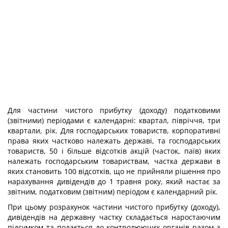
Для частини чистого прибутку (доходу) податковими
(звітними) періодами є календарні: квартал, півріччя, три
квартали, рік. Для господарських товариств, корпоративні
права яких частково належать державі, та господарських
товариств, 50 і більше відсотків акцій (часток, паїв) яких
належать господарським товариствам, частка держави в
яких становить 100 відсотків, що не прийняли рішення про
нарахування дивідендів до 1 травня року, який настає за
звітним, податковим (звітним) періодом є календарний рік.
При цьому розрахунок частини чистого прибутку (доходу),
дивідендів на державну частку складається наростаючим
підсумком та подається до контролюючих органів разом з