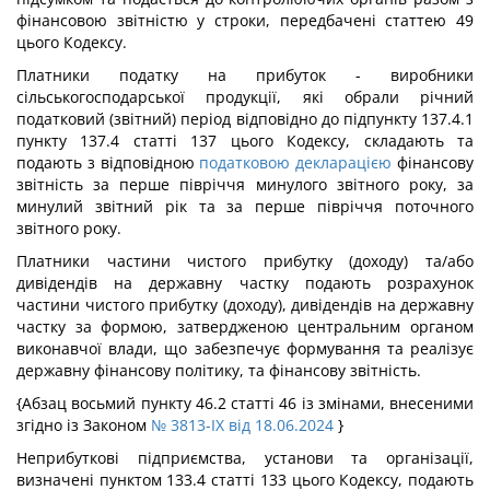
фінансовою звітністю у строки, передбачені статтею 49
цього Кодексу.
Платники податку на прибуток - виробники
сільськогосподарської продукції, які обрали річний
податковий (звітний) період відповідно до підпункту 137.4.1
пункту 137.4 статті 137 цього Кодексу, складають та
подають з відповідною
податковою декларацією
фінансову
звітність за перше півріччя минулого звітного року, за
минулий звітний рік та за перше півріччя поточного
звітного року.
Платники частини чистого прибутку (доходу) та/або
дивідендів на державну частку подають розрахунок
частини чистого прибутку (доходу), дивідендів на державну
частку за формою, затвердженою центральним органом
виконавчої влади, що забезпечує формування та реалізує
державну фінансову політику, та фінансову звітність.
{Абзац восьмий пункту 46.2 статті 46 із змінами, внесеними
згідно із Законом
№ 3813-IX від 18.06.2024
}
Неприбуткові підприємства, установи та організації,
визначені пунктом 133.4 статті 133 цього Кодексу, подають