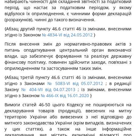
набирають чинності для складання звітності за податковий
період, що настає за податковим періодом, у якому
відбулося їх оприлюднення, є чинними форми декларацій
(розрахунків), чинні до такого визначення.
{Абзац другий пункту 46.6 статті 46 із змінами, внесеними
згідно із Законом
№ 4834-VI від 24.05.2012
}
Після внесення змін до нормативно-правових актів з
питань оподаткування центральний орган виконавчої
влади, що забезпечує формування та реалізує державну
фінансову політику, повинен здійснити заходи, пов’язані з
оприлюдненням та застосуванням таких змін.
{Абзац третій пункту 46.6 статті 46 із змінами, внесеними
згідно з Законами
№ 5083-VI від 05.07.2012
; в редакції
Закону
№ 404-VII від 04.07.2013
; із змінами, внесеними
згідно з Законом
№ 466-IX від 16.01.2020
}
Вимоги статей 46-50 цього Кодексу не поширюються на
декларування товарів (продукції), ввезених на митну
територію України або вивезених з неї відповідно до
митного законодавства України (крім випадків, визначених
у цих статтях), а також на інше інформаційне
декларування, яке містить економічні відомості про