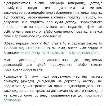
відображаються обсяги операції (операцій), доходів
(прибутків), щодо яких податковим та митним
законодавством передбачено звільнення платника податку
від обов’язку нарахування і сплати податку і збору, чи
документ, що свідчить про суми доходу, нарахованого
(виплаченого) на користь платників податків - фізичних
осіб, суми утриманого та/або сплаченого податку, а також
суми нарахованого єдиного внеску.
{Абзац перший пункту 46.1 статті 46 в редакції Закону
№
1797-VIII від 21.12.2016
; із змінами, внесеними згідно із
Законами
№ 466-IX від 16.01.2020
,
№ 116-IX від 19.09.2019
}
Митні декларації прирівнюються до податкових
декларацій для цілей нарахування та/або сплати
податкових зобов'язань.
Розрахунки (у тому числі розрахунок частини чистого
прибутку (доходу), дивідендів на державну частку), які
подаються до контролюючих органів відповідно до іншого
законодавства, контроль за дотриманням якого покладено
на контролюючі органи, прирівнюються до
податкової
декларації
.