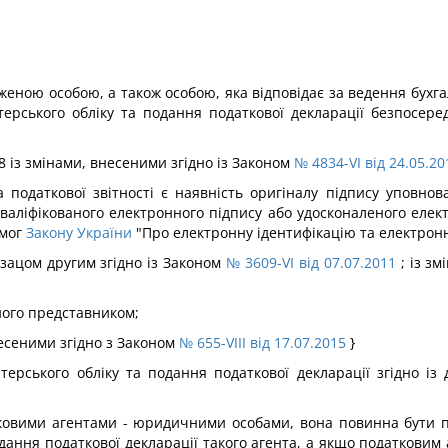
женою особою, а також особою, яка відповідає за ведення бухга
терського обліку та подання податкової декларації безпосере
48 із змінами, внесеними згідно із Законом
№ 4834-VI від 24.05.20
 податкової звітності є наявність оригіналу підпису уповнов
валіфікованого електронного підпису або удосконаленого елект
имог
Закону України
"Про електронну ідентифікацію та електронні
абзацом другим згідно із Законом
№ 3609-VI від 07.07.2011
; із зм
його представником;
внесеними згідно з Законом
№ 655-VIII від 17.07.2015
}
лтерського обліку та подання податкової декларації згідно із
тковими агентами - юридичними особами, вона повинна бути пі
одання податкової декларації такого агента, а якщо податковим 