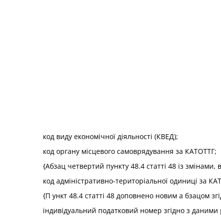
код виду економічної діяльності (КВЕД);
код органу місцевого самоврядування за КАТОТТГ;
{Абзац четвертий пункту 48.4 статті 48 із змінами,
код адміністративно-територіальної одиниці за КА
{П ункт 48.4 статті 48 доповнено новим а бзацом зг
індивідуальний податковий номер згідно з даними р