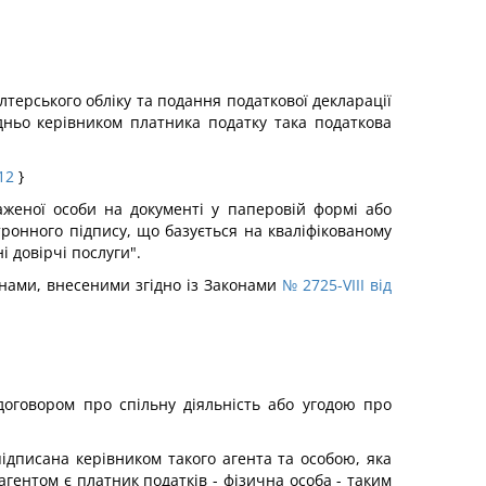
лтерського обліку та подання податкової декларації
дньо керівником платника податку така податкова
12
}
аженої особи на документі у паперовій формі або
ронного підпису, що базується на кваліфікованому
 довірчі послуги".
інами, внесеними згідно із Законами
№ 2725-VIII від
 договором про спільну діяльність або угодою про
дписана керівником такого агента та особою, яка
агентом є платник податків - фізична особа - таким