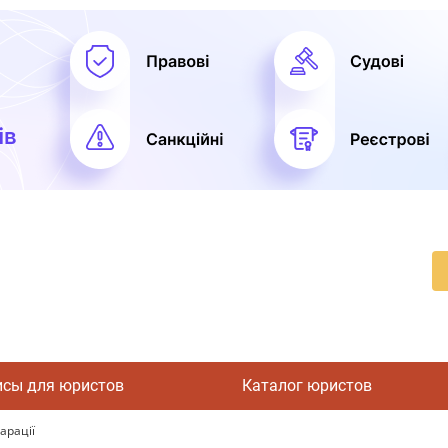
исы для юристов
Каталог юристов
арації