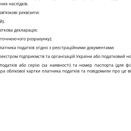
их наслідків.
ов'язкові реквізити:
й);
аткова декларація;
 уточнюючого розрахунку);
платника податків згідно з реєстраційними документами;
реєстром підприємств та організацій України або податковий н
одатків або серію (за наявності) та номер паспорта (для фіз
ра облікової картки платника податків та повідомили про це в