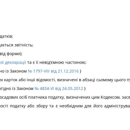
атків;
ється звітність;
від форми);
ої декларації
та є її невід’ємною частиною;
дно із Законом
№ 1797-VIII від 21.12.2016
}
х карток або інші відомості, визначені в абзаці сьомому цього п
згідно із Законом
№ 4834-VI від 24.05.2012
}
посадових осіб платника податку, визначених цим Кодексом, засв
ності податку або збору та є необхідним для його адміністру