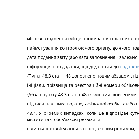
місцезнаходження (місце проживання) платника под
найменування контролюючого органу, до якого пода
дата подання звіту (або дата заповнення - залежно 
інформація про додатки, що додаються до
податков
{Пункт 48.3 статті 48 доповнено новим абзацом згі
ініціали, прізвища та реєстраційні номери облікови
{Абзац пункту 48.3 статті 48 із змінами, внесеними 
підписи платника податку - фізичної особи та/або 
48.4. У окремих випадках, коли це відповідає сут
містити такі обов'язкові реквізити:
відмітка про звітування за спеціальним режимом;