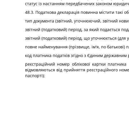
статус із настанням передбачених законом юридичн
48.3. Податкова декларація повинна містити такі об
тип документа (звітний, уточнюючий, звітний нови
звітний (податковий) період, за який подається под
звітний (податковий) період, що уточнюється (для
повне найменування (прізвище, ім'я, по батькові) 
код платника податків згідно з Єдиним державним 
реєстраційний номер облікової картки платника п
відмовляються від прийняття реєстраційного номе
паспорті);