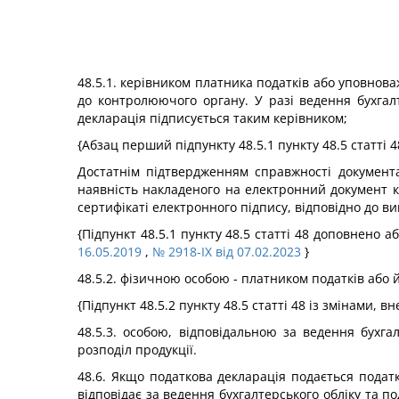
48.5.1. керівником платника податків або уповнова
до контролюючого органу. У разі ведення бухгал
декларація підписується таким керівником;
{Абзац перший підпункту 48.5.1 пункту 48.5 статті 
Достатнім підтвердженням справжності документа
наявність накладеного на електронний документ к
сертифікаті електронного підпису, відповідно до в
{Підпункт 48.5.1 пункту 48.5 статті 48 доповнено 
16.05.2019
,
№ 2918-IX від 07.02.2023
}
48.5.2. фізичною особою - платником податків або 
{Підпункт 48.5.2 пункту 48.5 статті 48 із змінами, 
48.5.3. особою, відповідальною за ведення бухга
розподіл продукції.
48.6. Якщо податкова декларація подається пода
відповідає за ведення бухгалтерського обліку та п