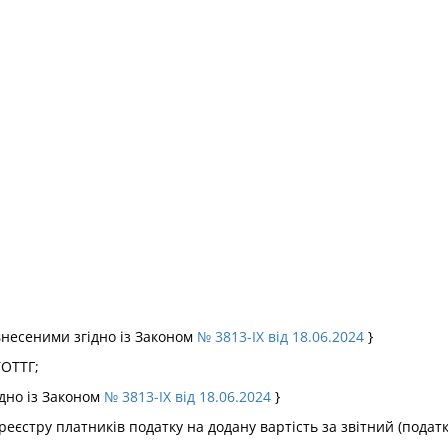
 внесеними згідно із Законом
№ 3813-IX від 18.06.2024
}
ТОТТГ;
ідно із Законом
№ 3813-IX від 18.06.2024
}
еєстру платників податку на додану вартість за звітний (податк