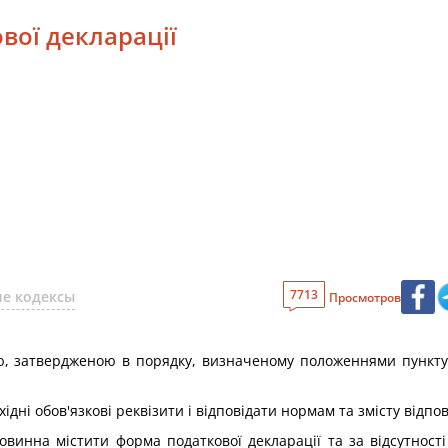
вої декларації
7713
е кодексы
Просмотров
ю, затвердженою в порядку, визначеному положеннями пункту 4
дні обов'язкові реквізити і відповідати нормам та змісту відпов
 повинна містити форма податкової декларації та за відсутно