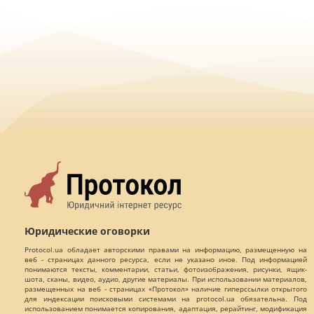
Юридические оговорки
Protocol.ua обладает авторскими правами на информацию, размещенную на
веб - страницах данного ресурса, если не указано иное. Под информацией
понимаются тексты, комментарии, статьи, фотоизображения, рисунки, ящик-
шота, сканы, видео, аудио, другие материалы. При использовании материалов,
размещенных на веб - страницах «Протокол» наличие гиперссылки открытого
для индексации поисковыми системами на protocol.ua обязательна. Под
использованием понимается копирования, адаптация, рерайтинг, модификация