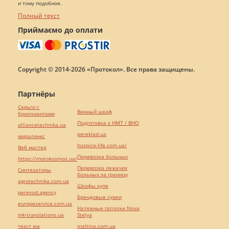
и тому подобное.
Полный текст
Приймаємо до оплати
Copyright © 2014-2026 «Протокол». Все права защищены.
Партнёры
Серьги с
Винный шкаф
бриллиантами
Подготовка к НМТ / ВНО
alliancetechnika.ua
pereklad.ua
миралинкс
hospice-life.com.ua/
Веб мастер
Перевозка больных
https://motokosmos.ua/
Перевозка лежачих
Синтезаторы
больных за границу
agrotechnika.com.ua
Шкафы купе
perevod.agency
Брендовые сумки
europeservice.com.ua
Натяжные потолки Nova
mk-translations.ua
Stelya
текст юа
maltina.com.ua