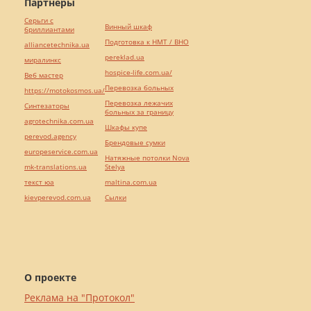
Партнёры
Серьги с
Винный шкаф
бриллиантами
Подготовка к НМТ / ВНО
alliancetechnika.ua
pereklad.ua
миралинкс
hospice-life.com.ua/
Веб мастер
Перевозка больных
https://motokosmos.ua/
Перевозка лежачих
Синтезаторы
больных за границу
agrotechnika.com.ua
Шкафы купе
perevod.agency
Брендовые сумки
europeservice.com.ua
Натяжные потолки Nova
mk-translations.ua
Stelya
текст юа
maltina.com.ua
kievperevod.com.ua
Cылки
О проекте
Реклама на "Протокол"