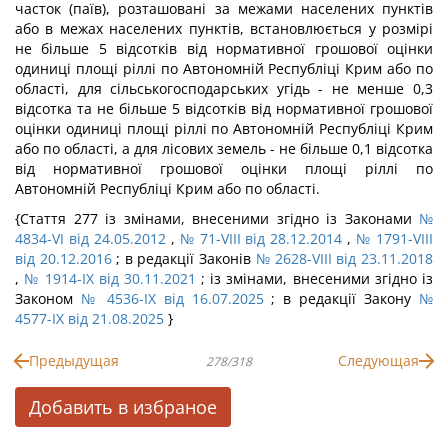
часток (паїв), розташовані за межами населених пунктів
або в межах населених пунктів, встановлюється у розмірі
не більше 5 відсотків від нормативної грошової оцінки
одиниці площі ріллі по Автономній Республіці Крим або по
області, для сільськогосподарських угідь - не менше 0,3
відсотка та не більше 5 відсотків від нормативної грошової
оцінки одиниці площі ріллі по Автономній Республіці Крим
або по області, а для лісових земель - не більше 0,1 відсотка
від нормативної грошової оцінки площі ріллі по
Автономній Республіці Крим або по області.
{Стаття 277 із змінами, внесеними згідно із Законами
№
4834-VI від 24.05.2012
,
№ 71-VIII від 28.12.2014
,
№ 1791-VIII
від 20.12.2016
; в редакції Законів
№ 2628-VIII від 23.11.2018
,
№ 1914-IX від 30.11.2021
; із змінами, внесеними згідно із
Законом
№ 4536-IX від 16.07.2025
; в редакції Закону
№
4577-IX від 21.08.2025
}
Предыдущая
Следующая
278/318
Добавить в избраное