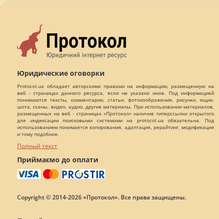
Юридические оговорки
Protocol.ua обладает авторскими правами на информацию, размещенную на
веб - страницах данного ресурса, если не указано иное. Под информацией
понимаются тексты, комментарии, статьи, фотоизображения, рисунки, ящик-
шота, сканы, видео, аудио, другие материалы. При использовании материалов,
размещенных на веб - страницах «Протокол» наличие гиперссылки открытого
для индексации поисковыми системами на protocol.ua обязательна. Под
использованием понимается копирования, адаптация, рерайтинг, модификация
и тому подобное.
Полный текст
Приймаємо до оплати
Copyright © 2014-2026 «Протокол». Все права защищены.