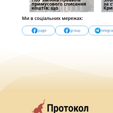
ваного до
примусового списання
компенсацію за
ефект
за 
коштів: що
незаконні дії
захист
Кри
Ми в соціальних мережах:
page
group
telegr