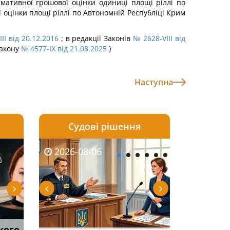
ормативної грошової оцінки одиниці площі ріллі по
ї оцінки площі ріллі по Автономній Республіці Крим
II від 20.12.2016
; в редакції Законів
№ 2628-VIII від
Закону
№ 4577-IX від 21.08.2025
}
Наступна
Судові рішення
2026-08-05
2026-08-03
2026-08-06
2026-08-06
2026-08-04
2026-08-03
2026-08-05
2026-08-0
кого
тично
Суд оштрафував
Огляд практики ВС від
Виключення з
Паспорт РФ як підст
ФУНДАМЕНТАЛЬН
Чи потрібна 
Якщо особа