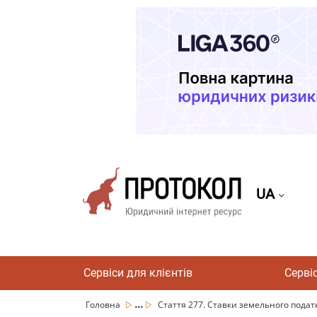
UA
Сервіси для клієнтів
Серві
...
Головна
Стаття 277. Ставки земельного податку