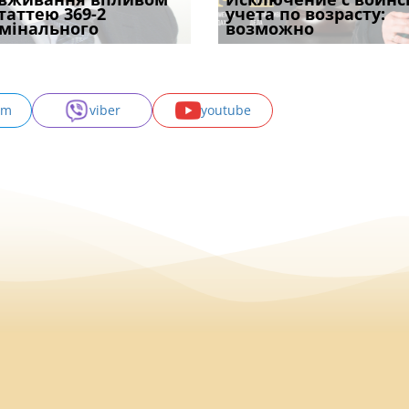
ивним способом
статтею 369-2
бронювання з 1 вересня?
позика залишилася: як
відстрочки за іншою
учета по возрасту:
підтвердив, що 
у речових
мінального
Що насправді з
фраза «на
підставою: нов
возможно
може скас
am
viber
youtube