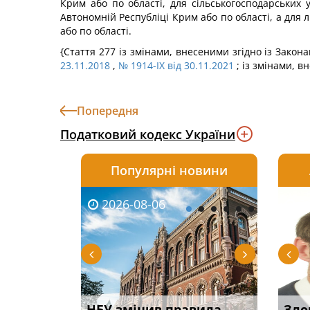
Крим або по області, для сільськогосподарських у
Автономній Республіці Крим або по області, а для 
або по області.
{Стаття 277 із змінами, внесеними згідно із Зако
23.11.2018
,
№ 1914-IX від 30.11.2021
; із змінами, в
Попередня
Податковий кодекс України
Популярні новини
2026-08-06
2026-08-03
2026-
20
 імені та
НБУ змінив правила
Водії можуть отримати
Правом
Зло