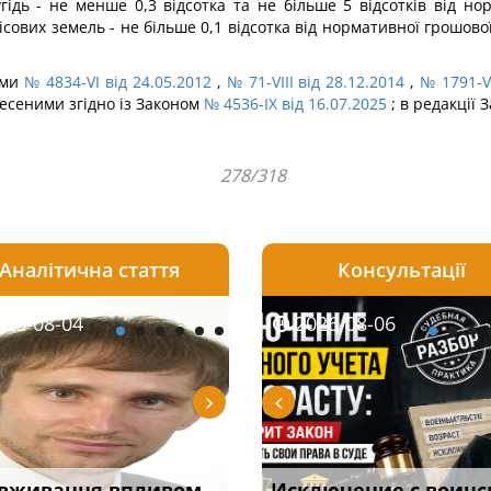
гідь - не менше 0,3 відсотка та не більше 5 відсотків від н
лісових земель - не більше 0,1 відсотка від нормативної грошово
нами
№ 4834-VI від 24.05.2012
,
№ 71-VIII від 28.12.2014
,
№ 1791-VI
несеними згідно із Законом
№ 4536-IX від 16.07.2025
; в редакції 
278/318
Аналітична стаття
Консультації
08-05
26-08-04
2026-07-27
2026-08-05
2026-08-04
2026-08-06
2026-07-30
ірним і
вживання впливом
Чи скасують
Чоловік помер, але
Переоформлення
Исключение с воинс
Восьмий ААС фак