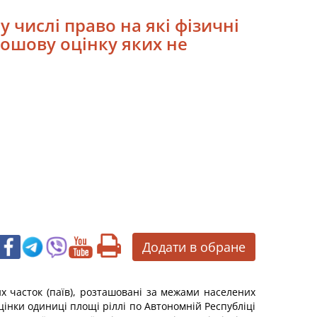
у числі право на які фізичні
рошову оцінку яких не
Додати в обране
их часток (паїв), розташовані за межами населених
цінки одиниці площі ріллі по Автономній Республіці