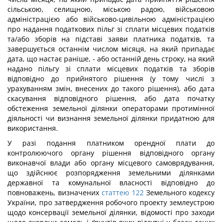
сільською, селищною, міською радою, військовою
адміністрацією або військово-цивільною адміністрацією
про надання податкових пільг зі сплати місцевих податків
та/або зборів на підставі заяви платника податків, та
завершується останнім числом місяця, на який припадає
дата, що настає раніше, - або останній день строку, на який
надано пільгу зі сплати місцевих податків та зборів
відповідно до прийнятого рішення (у тому числі з
урахуванням змін, внесених до такого рішення), або дата
скасування відповідного рішення, або дата початку
обстеження земельної ділянки операторами протимінної
діяльності чи визнання земельної ділянки придатною для
використання.
У разі подання платником орендної плати до
контролюючого органу рішення відповідного органу
виконавчої влади або органу місцевого самоврядування,
що здійснює розпорядження земельними ділянками
державної та комунальної власності відповідно до
повноважень, визначених
статтею 122
Земельного кодексу
України, про затвердження робочого проекту землеустрою
щодо консервації земельної ділянки, відомості про заходи