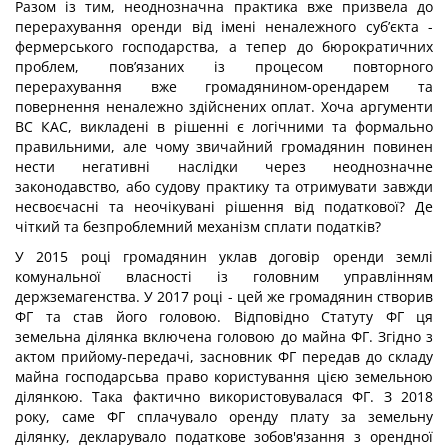
Разом із тим, неоднозначна практика вже призвела до
перерахування оренди від імені неналежного суб’єкта -
фермерського господарства, а тепер до бюрократичних
проблем, пов’язаних із процесом повторного
перерахування вже громадянином-орендарем та
повернення неналежно здійснених оплат. Хоча аргументи
ВС КАС, викладені в рішенні є логічними та формально
правильними, але чому звичайний громадянин повинен
нести негативні наслідки через неоднозначне
законодавство, або судову практику та отримувати завжди
несвоєчасні та неочікувані рішення від податкової? Де
чіткий та безпроблемний механізм сплати податків?
У 2015 році громадянин уклав договір оренди землі
комунальної власності із головним управлінням
держземагенства. У 2017 році - цей же громадянин створив
ФГ та став його головою. Відповідно Статуту ФГ ця
земельна ділянка включена головою до майна ФГ. Згідно з
актом прийому-передачі, засновник ФГ передав до складу
майна господарсьва право користування цією земельною
ділянкою. Така фактично використовувалася ФГ. З 2018
року, саме ФГ сплачувало оренду плату за земельну
ділянку, декларувало податкове зобов'язання з орендної