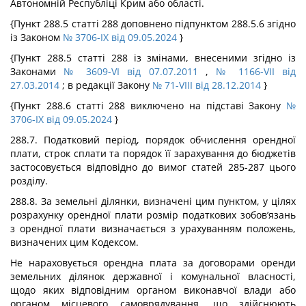
Автономній Республіці Крим або області.
{Пункт 288.5 статті 288 доповнено підпунктом 288.5.6 згідно
із Законом
№ 3706-IX від 09.05.2024
}
{Пункт 288.5 статті 288 із змінами, внесеними згідно із
Законами
№ 3609-VI від 07.07.2011
,
№ 1166-VII від
27.03.2014
; в редакції Закону
№ 71-VIII від 28.12.2014
}
{Пункт 288.6 статті 288 виключено на підставі Закону
№
3706-IX від 09.05.2024
}
288.7. Податковий період, порядок обчислення орендної
плати, строк сплати та порядок її зарахування до бюджетів
застосовується відповідно до вимог статей 285-287 цього
розділу.
288.8. За земельні ділянки, визначені цим пунктом, у цілях
розрахунку орендної плати розмір податкових зобов’язань
з орендної плати визначається з урахуванням положень,
визначених цим Кодексом.
Не нараховується орендна плата за договорами оренди
земельних ділянок державної і комунальної власності,
щодо яких відповідним органом виконавчої влади або
органом місцевого самоврядування, що здійснюють