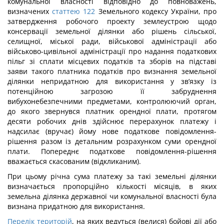
комунальної власності відповідно до повноважень,
визначених
статтею 122
Земельного кодексу України, про
затвердження робочого проекту землеустрою щодо
консервації земельної ділянки або рішень сільської,
селищної, міської ради, військової адміністрації або
військово-цивільної адміністрації про надання податкових
пільг зі сплати місцевих податків та зборів на підставі
заяви такого платника податків про визнання земельної
ділянки непридатною для використання у зв’язку із
потенційною загрозою її забруднення
вибухонебезпечними предметами, контролюючий орган,
до якого звернувся платник орендної плати, протягом
десяти робочих днів здійснює перерахунок платежу і
надсилає (вручає) йому нове податкове повідомлення-
рішення разом із детальним розрахунком суми орендної
плати. Попереднє податкове повідомлення-рішення
вважається скасованим (відкликаним).
При цьому річна сума платежу за такі земельні ділянки
визначається пропорційно кількості місяців, в яких
земельна ділянка державної чи комунальної власності була
визнана придатною для використання.
Перелік територій
, на яких ведуться (велися) бойові дії або