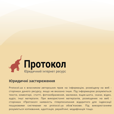
Юридичні застереження
Protocol.ua є власником авторських прав на інформацію, розміщену на веб -
сторінках даного ресурсу, якщо не вказано інше. Під інформацією розуміються
тексти, коментарі, статті, фотозображення, малюнки, ящик-шота, скани, відео,
аудіо, інші матеріали. При використанні матеріалів, розміщених на веб -
сторінках «Протокол» наявність гіперпосилання відкритого для індексації
пошуковими системами на protocol.ua обов`язкове. Під використанням
розуміється копіювання, адаптація, рерайтинг, модифікація тощо.