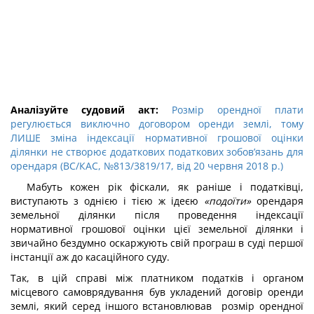
Аналізуйте судовий акт:
Розмір орендної плати
регулюється виключно договором оренди землі, тому
ЛИШЕ зміна індексації нормативної грошової оцінки
ділянки не створює додаткових податкових зобов’язань для
орендаря (ВС/КАС, №813/3819/17, від 20 червня 2018 р.)
Мабуть кожен рік фіскали, як раніше і податківці,
виступають з однією і тією ж ідеєю
«подоїти»
орендаря
земельної ділянки після проведення індексації
нормативної грошової оцінки цієї земельної ділянки і
звичайно бездумно оскаржують свій програш в суді першої
інстанції аж до касаційного суду.
Так, в цій справі між платником податків і органом
місцевого самоврядування був укладений договір оренди
землі, який серед іншого встановлював розмір орендної