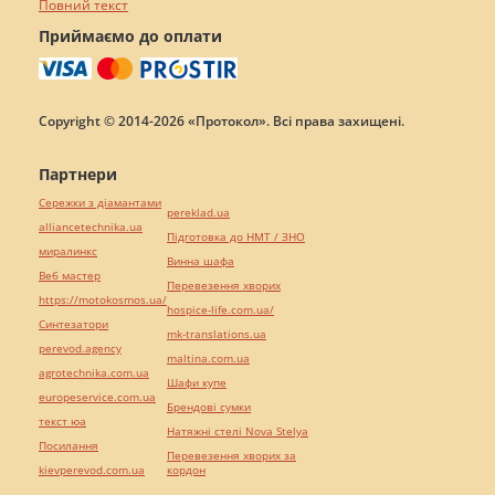
Повний текст
Приймаємо до оплати
Copyright © 2014-2026 «Протокол». Всі права захищені.
Партнери
Сережки з діамантами
pereklad.ua
alliancetechnika.ua
Підготовка до НМТ / ЗНО
миралинкс
Винна шафа
Веб мастер
Перевезення хворих
https://motokosmos.ua/
hospice-life.com.ua/
Синтезатори
mk-translations.ua
perevod.agency
maltina.com.ua
agrotechnika.com.ua
Шафи купе
europeservice.com.ua
Брендові сумки
текст юа
Натяжні стелі Nova Stelya
Посилання
Перевезення хворих за
kievperevod.com.ua
кордон