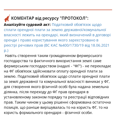
КОМЕНТАР від ресурсу "ПРОТОКОЛ":
Аналізуйте судовий акт:
Податковий обов'язок щодо
сплати орендної плати за землю державної/комунальної
власності лежить на орендарі, який визначений в договорі
оренди і право користування якого зареєстровано в
реєстрі речових прав (ВС КАС №400/1730/19 від 18.06.2021
р.)
Навіть створення таким громадянином фермерського
господарства та фактичного використання землі саме
фермерським господарством (надалі - “ФГ”) - не перекладає
на ФГ обов’язок здійснювати оплату орендної плати за
землю. Податковий обов'язок щодо сплати орендної плати
за землі державної та комунальної власності виникає у ФГ,
для створення якого фізичній особі була надана земельна
ділянка, після переходу до ФГ прав орендаря в
установленому законом порядку та реєстрації відповідних
прав. Таким чином у цьому рішенні сформована остаточна
позиція, що раніше вирішувалась то на користь ФГ, то на
користь формального орендаря - фізичної особи.