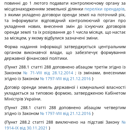
повинні до 1 лютого подавати контролюючому органу за
місцезнаходженням земельної ділянки
переліки орендарів
,
з якими укладено договори оренди землі на поточний рік,
та інформувати відповідний контролюючий орган про
укладення нових, внесення змін до існуючих договорів
оренди землі та їх розірвання до 1 числа місяця, що настає
за місяцем, у якому відбулися зазначені зміни.
Форма надання інформації затверджується центральним
органом виконавчої влади, що забезпечує формування
державної фінансової політики.
{Пункт 288.1 статті 288 доповнено абзацом третім згідно із
Законом
№ 71-VIII від 28.12.2014
; із змінами, внесеними
згідно із Законом
№ 1797-VIII від 21.12.2016
}
Договір оренди земель державної і комунальної власності
укладається за типовою формою, затвердженою Кабінетом
Міністрів України.
{Пункт 288.1 статті 288 доповнено абзацом четвертим
згідно із Законом
№ 1797-VIII від 21.12.2016
}
{Пункт 288.2 статті 288 виключено на підставі Закону
№
1914-IX від 30.11.2021
}