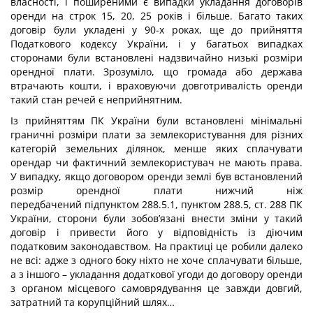
власності, і поширеними є випадки укладання договорів
оренди на строк 15, 20, 25 років і більше. Багато таких
договір були укладені у 90-х роках, ще до прийняття
Податкового кодексу України, і у багатьох випадках
сторонами були встановлені надзвичайно низькі розміри
орендної плати. Зрозуміло, що громада або держава
втрачають кошти, і враховуючи довготривалість оренди
такий стан речей є неприйнятним.
Із прийняттям ПК України були встановлені мінімальні
граничні розміри плати за землекористування для різних
категорій земельних ділянок, менше яких сплачувати
орендар чи фактичний землекористувач не мають права.
У випадку, якщо договором оренди землі був встановлений
розмір орендної плати нижчий ніж
передбачений підпунктом 288.5.1, пунктом 288.5, ст. 288 ПК
України, сторони були зобов’язані внести зміни у такий
договір і привести його у відповідність із діючим
податковим законодавством. На практиці це робили далеко
не всі: адже з одного боку ніхто не хоче сплачувати більше,
а з іншого – укладання додаткової угоди до договору оренди
з органом місцевого самоврядування це завжди довгий,
затратний та корупційний шлях…