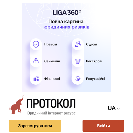
UA
Зареєструватися
Ввійти