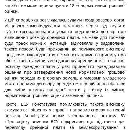
від 3% і не може перевищувати 12 % нормативної грошової
оцінки.
У цій справі, яка розглядалась судами неодноразово, орган
місцевого самоврядування намагався через суд змусити
суб’єкт господарювання укласти додатковий договір про
збільшення розміру орендної плати. На жаль для громади
суди трьох нижчих інстанцій відмовляли у задоволенні
такого позову. Суди приходили до помилкового висновку,
що діюче законодавство не містить прямого припису про
обов’язковість зміни умов договору оренди землі в частині
розміру орендної плати у разі прийняття орендодавцем
рішення про затвердження нової нормативної грошової
оцінки переданих в оренду земель, а умовами укладеного
між сторонами договору оренди не передбачено підстави
для зміни розміру орендної плати у зв’язку із зміною
нормативної грошової оцінки земельної ділянки.
Проте, ВСУ констатував помилковість такого висновку,
скасував всі рішення у справі і направив справу на новий
розгляд. Аналізуючи норми законодавства, зокрема ЗУ
«Про оцінку земель» ВСУ підкреслив, що підставою для
перегляду орендної плати за землекористування є