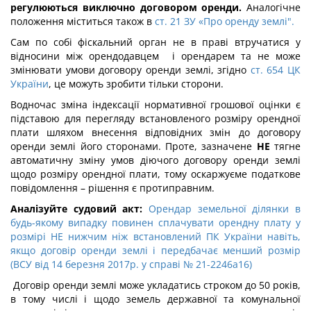
регулюються виключно договором оренди.
Аналогічне
положення міститься також в
ст. 21 ЗУ «Про оренду землі".
Сам по собі фіскальний орган не в праві втручатися у
відносини між орендодавцем і орендарем та не може
змінювати умови договору оренди землі, згідно
ст. 654 ЦК
України
, це можуть зробити тільки сторони.
Водночас зміна індексації нормативної грошової оцінки є
підставою для перегляду встановленого розміру орендної
плати шляхом внесення відповідних змін до договору
оренди землі його сторонами. Проте, зазначене
НЕ
тягне
автоматичну зміну умов діючого договору оренди землі
щодо розміру орендної плати, тому оскаржуєме податкове
повідомлення – рішення є протиправним.
Аналізуйте судовий акт:
Орендар земельної ділянки в
будь-якому випадку повинен сплачувати орендну плату у
розмірі НЕ нижчим ніж встановлений ПК України навіть,
якщо договір оренди землі і передбачає менший розмір
(ВСУ від 14 березня 2017р. у справі № 21-2246а16)
Договір оренди землі може укладатись строком до 50 років,
в тому числі і щодо земель державної та комунальної