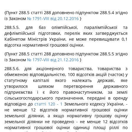
{Пункт 288.5 статті 288 доповнено підпунктом 288.5.4 згідно
із Законом
№ 1791-VIII від 20.12.2016
}
288.5.5. для баз олімпійської, паралімпійської та
дефлімпійської підготовки, перелік яких затверджується
Кабінетом Міністрів України, не може перевищувати 0,1
відсотка нормативної грошової оцінки.
{Пункт 288.5 статті 288 доповнено підпунктом 288.5.5 згідно
із Законом
№ 1797-VIII від 21.12.2016
}
288.5.6. для акціонерного товариства, товариства з
обмеженою відповідальністю, 100 відсотків акцій (часток) у
статутному капіталі якого належать державі, яке
утворилося шляхом перетворення державного
підприємства і є його правонаступником, за землі
сільськогосподарського призначення, передані в оренду
відповідно до
статті 120
- 1
Земельного кодексу України, -
не менше 12 відсотків нормативної грошової оцінки
земельної ділянки, а якщо нормативну грошову оцінку
земельної ділянки не проведено - не менше 12 відсотків
нормативної грошової оцінки одиниці площі ріллі по