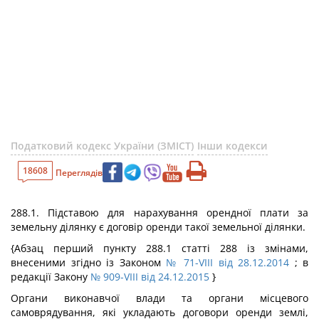
Податковий кодекс України (ЗМІСТ)
Інши кодекси
18608
Переглядів
288.1. Підставою для нарахування орендної плати за
земельну ділянку є договір оренди такої земельної ділянки.
{Абзац перший пункту 288.1 статті 288 із змінами,
внесеними згідно із Законом
№ 71-VIII від 28.12.2014
; в
редакції Закону
№ 909-VIII від 24.12.2015
}
Органи виконавчої влади та органи місцевого
самоврядування, які укладають договори оренди землі,