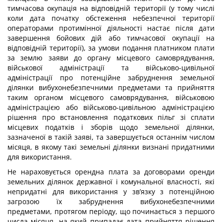
тимчасова окупація на відповідній території (у тому числі
коли дата початку обстеження небезпечної території
операторами протимінної діяльності настає після дати
завершення бойових дій або тимчасової окупації на
відповідній території), за умови подання платником плати
за землю заяви до органу місцевого самоврядування,
військової адміністрації та військово-цивільної
адміністрації про потенційне забруднення земельної
ділянки вибухонебезпечними предметами та прийняття
таким органом місцевого самоврядування, військовою
адміністрацією або військово-цивільною адміністрацією
рішення про встановлення податкових пільг зі сплати
місцевих податків і зборів щодо земельної ділянки,
зазначеної в такій заяві, та завершується останнім числом
місяця, в якому такі земельні ділянки визнані придатними
для використання.
Не нараховується орендна плата за договорами оренди
земельних ділянок державної і комунальної власності, які
непридатні для використання у зв’язку з потенційною
загрозою їх забруднення вибухонебезпечними
предметами, протягом періоду, що починається з першого
числа місяця, на який припадає дата прийняття рішення