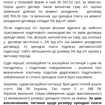
плати у грошовій формі в сумі 30 047,52 грн. за квартал.
Окрім цього договір також визначав суму н/г оцінки
земельної ділянки на момент укладення договору
600 950,50 грн. та визначав, що орендна плата на момент
укладання договору складає 5% від н/г землі.
Після індексації н/г оцінки фіскали вдалися до хибного
трактування податкового законодавства та умов договору
оренди землі. Так, фіскали наполягали на тому, що оскільки
у договорі міститься «…5% від н/г» (на момент укладення
договору), то орендна плата підлягає автоматичній
індексації, тобто збільшенню до розміру 5% від н/г оцінки у
звітному періоді.
Суди першої, апеляційної та касаційної інстанцій з цим не
погодились, і податкове повідомлення – рішення про
визначення платнику податків додаткового податкового
зобов'язання зі сплати орендної плати було скасовано.
Зокрема, судом касаційної інстанції було дано чіткий аналіз
статті 288 ПК України. Так, пункт 5 ст. 288 ПК
України визначає тільки обмеження щодо максимального
та мінімального розміру орендної плати за землю.
За цим
виключенням, питання щодо розміру орендної плати