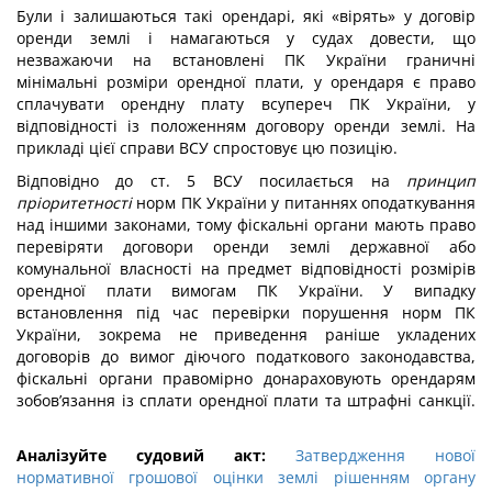
Були і залишаються такі орендарі, які «вірять» у договір
оренди землі і намагаються у судах довести, що
незважаючи на встановлені ПК України граничні
мінімальні розміри орендної плати, у орендаря є право
сплачувати орендну плату всупереч ПК України, у
відповідності із положенням договору оренди землі. На
прикладі цієї справи ВСУ спростовує цю позицію.
Відповідно до ст. 5 ВСУ посилається на
принцип
пріоритетності
норм ПК України у питаннях оподаткування
над іншими законами, тому фіскальні органи мають право
перевіряти договори оренди землі державної або
комунальної власності на предмет відповідності розмірів
орендної плати вимогам ПК України. У випадку
встановлення під час перевірки порушення норм ПК
України, зокрема не приведення раніше укладених
договорів до вимог діючого податкового законодавства,
фіскальні органи правомірно донараховують орендарям
зобов’язання із сплати орендної плати та штрафні санкції.
Аналізуйте судовий акт:
Затвердження нової
нормативної грошової оцінки землі рішенням органу