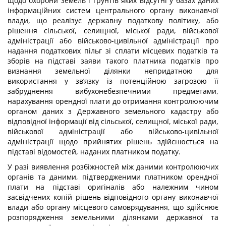
щодо охорони земель і ґрунтів яких відсутні у базах даних
інформаційних систем центрального органу виконавчої
влади, що реалізує державну податкову політику, або
рішення сільської, селищної, міської ради, військової
адміністрації або військово-цивільної адміністрації про
надання податкових пільг зі сплати місцевих податків та
зборів на підставі заяви такого платника податків про
визнання земельної ділянки непридатною для
використання у зв’язку із потенційною загрозою її
забруднення вибухонебезпечними предметами,
нарахування орендної плати до отримання контролюючим
органом даних з Державного земельного кадастру або
відповідної інформації від сільської, селищної, міської ради,
військової адміністрації або військово-цивільної
адміністрації щодо прийнятих рішень здійснюється на
підставі відомостей, наданих платником податку.
У разі виявлення розбіжностей між даними контролюючих
органів та даними, підтвердженими платником орендної
плати на підставі оригіналів або належним чином
засвідчених копій рішень відповідного органу виконавчої
влади або органу місцевого самоврядування, що здійснює
розпорядження земельними ділянками державної та