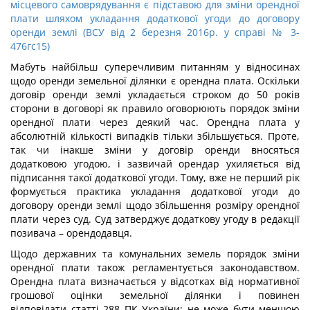
місцевого самоврядування є підставою для зміни орендної
плати шляхом укладання додаткової угоди до договору
оренди землі (ВСУ від 2 березня 2016р. у справі № 3-
476гс15)
Мабуть найбільш суперечливим питанням у відносинах
щодо оренди земельної ділянки є орендна плата. Оскільки
договір оренди землі укладається строком до 50 років
сторони в договорі як правило оговорюють порядок зміни
орендної плати через деякий час. Орендна плата у
абсолютній кількості випадків тільки збільшується. Проте,
так чи інакше зміни у договір оренди вносяться
додатковою угодою, і зазвичай орендар ухиляється від
підписання такої додаткової угоди. Тому, вже не перший рік
формується практика укладання додаткової угоди до
договору оренди землі щодо збільшення розміру орендної
плати через суд. Суд затверджує додаткову угоду в редакції
позивача – орендодавця.
Щодо державних та комунальних земель порядок зміни
орендної плати також регламентується законодавством.
Орендна плата визначається у відсотках від нормативної
грошової оцінки земельної ділянки і повинен
відповідати статті 288 ПК України: не може бути меншою