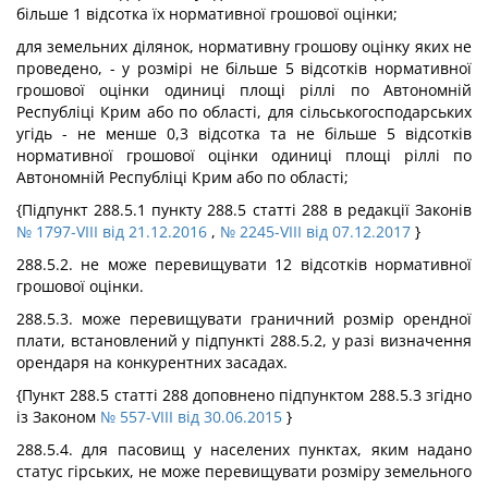
більше 1 відсотка їх нормативної грошової оцінки;
для земельних ділянок, нормативну грошову оцінку яких не
проведено, - у розмірі не більше 5 відсотків нормативної
грошової оцінки одиниці площі ріллі по Автономній
Республіці Крим або по області, для сільськогосподарських
угідь - не менше 0,3 відсотка та не більше 5 відсотків
нормативної грошової оцінки одиниці площі ріллі по
Автономній Республіці Крим або по області;
{Підпункт 288.5.1 пункту 288.5 статті 288 в редакції Законів
№ 1797-VIII від 21.12.2016
,
№ 2245-VIII від 07.12.2017
}
288.5.2. не може перевищувати 12 відсотків нормативної
грошової оцінки.
288.5.3. може перевищувати граничний розмір орендної
плати, встановлений у підпункті 288.5.2, у разі визначення
орендаря на конкурентних засадах.
{Пункт 288.5 статті 288 доповнено підпунктом 288.5.3 згідно
із Законом
№ 557-VIII від 30.06.2015
}
288.5.4. для пасовищ у населених пунктах, яким надано
статус гірських, не може перевищувати розміру земельного