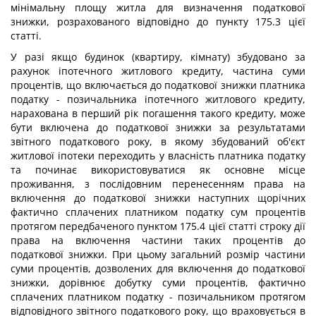
мінімальну площу житла для визначення податкової
знижки, розрахованого відповідно до пункту 175.3 цієї
статті.
У разі якщо будинок (квартиру, кімнату) збудовано за
рахунок іпотечного житлового кредиту, частина суми
процентів, що включається до податкової знижки платника
податку - позичальника іпотечного житлового кредиту,
нарахована в перший рік погашення такого кредиту, може
бути включена до податкової знижки за результатами
звітного податкового року, в якому збудований об'єкт
житлової іпотеки переходить у власність платника податку
та починає використовуватися як основне місце
проживання, з послідовним перенесенням права на
включення до податкової знижки наступних щорічних
фактично сплачених платником податку сум процентів
протягом передбаченого пунктом 175.4 цієї статті строку дії
права на включення частини таких процентів до
податкової знижки. При цьому загальний розмір частини
суми процентів, дозволених для включення до податкової
знижки, дорівнює добутку суми процентів, фактично
сплачених платником податку - позичальником протягом
відповідного звітного податкового року, що враховується в