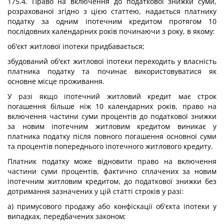
175.4. Право на включення до податкової знижки суми,
розрахованої згідно з цією статтею, надається платнику
податку за одним іпотечним кредитом протягом 10
послідовних календарних років починаючи з року, в якому:
об'єкт житлової іпотеки придбавається;
збудований об'єкт житлової іпотеки переходить у власність
платника податку та починає використовуватися як
основне місце проживання.
У разі якщо іпотечний житловий кредит має строк
погашення більше ніж 10 календарних років, право на
включення частини суми процентів до податкової знижки
за новим іпотечним житловим кредитом виникає у
платника податку після повного погашення основної суми
та процентів попереднього іпотечного житлового кредиту.
Платник податку може відновити право на включення
частини суми процентів, фактично сплачених за новим
іпотечним житловим кредитом, до податкової знижки без
дотримання зазначених у цій статті строків у разі:
а) примусового продажу або конфіскації об'єкта іпотеки у
випадках, передбачених законом;