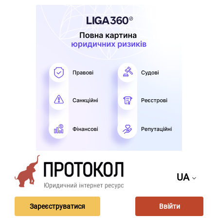
UA
Зареєструватися
Ввійти