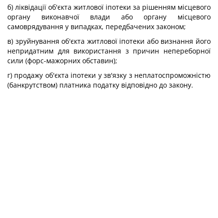
б) ліквідації об'єкта житлової іпотеки за рішенням місцевого
органу виконавчої влади або органу місцевого
самоврядування у випадках, передбачених законом;
в) зруйнування об'єкта житлової іпотеки або визнання його
непридатним для використання з причин непереборної
сили (форс-мажорних обставин);
г) продажу об'єкта іпотеки у зв'язку з неплатоспроможністю
(банкрутством) платника податку відповідно до закону.