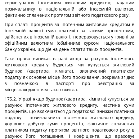
користування іпотечним житловим кредитом, наданим
позичальнику в національній або іноземній валютах,
фактично сплачених протягом звітного податкового року.
При сплаті процентів за іпотечним житловим кредитом в
іноземній валюті сума платежів за такими процентами,
здійснених в іноземній валюті, перераховується у гривні за
офіційним валютним (обмінним) курсом Національного
банку України, що діє на день сплати таких процентів.
Таке право виникає в разі якщо за рахунок іпотечного
житлового кредиту будується чи купується житловий
будинок (квартира, кімната), визначений платником
податку як основне місце його проживання, зокрема згідно
з позначкою в паспорті про реєстрацію за
місцезнаходженням такого житла.
175.2. У разі якщо будинок (квартира, кімната) купується за
рахунок іпотечного житлового кредиту, частина суми
процентів, що включається до податкової знижки платника
податку - позичальника іпотечного житлового кредиту,
дорівнює добутку суми процентів, фактично сплачених
платником податку протягом звітного податкового року в
рахунок його погашення, і коефіцієнта, що враховує