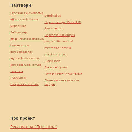
Партнери
Сережки з діамантами
pereklad.ua
alliancetechnika.ua
Підготовка до НМТ / ЗНО
миралинкс
Винна шафа
Веб мастер
Перевезення хворих
https://motokosmos.ua/
hospice-life.com.ua/
Синтезатори
mk-translations.ua
perevod.agency
maltina.com.ua
agrotechnika.com.ua
Шафи купе
europeservice.com.ua
Брендові сумки
текст юа
Натяжні стелі Nova Stelya
Посилання
Перевезення хворих за
kievperevod.com.ua
кордон
Про проект
Реклама на "Протокол"