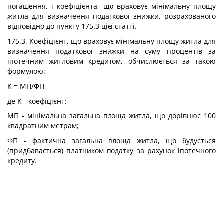
погашення, і коефіцієнта, що враховує мінімальну площу
житла для визначення податкової знижки, розрахованого
відповідно до пункту 175.3 цієї статті.
175.3. Коефіцієнт, що враховує мінімальну площу житла для
визначення податкової знижки на суму процентів за
іпотечним житловим кредитом, обчислюється за такою
формулою:
К = МП/ФП,
де К - коефіцієнт;
МП - мінімальна загальна площа житла, що дорівнює 100
квадратним метрам;
ФП - фактична загальна площа житла, що будується
(придбавається) платником податку за рахунок іпотечного
кредиту.