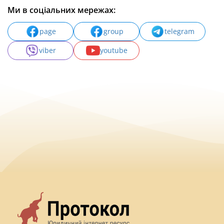
Ми в соціальних мережах:
page
group
telegram
viber
youtube