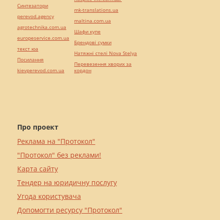
Синтезатори
mk-translations.ua
perevod.agency
maltina.com.ua
agrotechnika.com.ua
Шафи купе
europeservice.com.ua
Брендові сумки
текст юа
Натяжні стелі Nova Stelya
Посилання
Перевезення хворих за
kievperevod.com.ua
кордон
Про проект
Реклама на "Протокол"
"Протокол" без реклами!
Карта сайту
Тендер на юридичну послугу
Угода користувача
Допомогти ресурсу "Протокол"