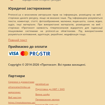
Юридичні застереження
Protocol.ua є власником авторських прав на інформацію, розміщену на веб -
сторінках даного ресурсу, якщо не вказано інше. Під інформацією розуміються
тексти, коментарі, статті, фотозображення, малюнки, ящик-шота, скани, відео,
аудіо, інші матеріали. При використанні матеріалів, розміщених на веб -
сторінках «Протокол» наявність гіперпосилання відкритого для індексації
пошуковими системами на protocol.ua обов`язкове. Під використанням
розуміється копіювання, адаптація, рерайтинг, модифікація тощо.
Повний текст
Приймаємо до оплати
Copyright © 2014-2026 «Протокол». Всі права захищені.
Партнери
Сережки з діамантами
pereklad.ua
alliancetechnika.ua
Підготовка до НМТ / ЗНО
миралинкс
Винна шафа
Веб мастер
Перевезення хворих
https://motokosmos.ua/
hospice-life.com.ua/