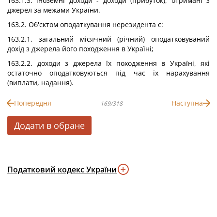
163.1.3. іноземні доходи - доходи (прибуток), отримані з
джерел за межами України.
163.2. Об'єктом оподаткування нерезидента є:
163.2.1. загальний місячний (річний) оподатковуваний
дохід з джерела його походження в Україні;
163.2.2. доходи з джерела їх походження в Україні, які
остаточно оподатковуються під час їх нарахування
(виплати, надання).
Попередня
Наступна
169/318
Додати в обране
Податковий кодекс України