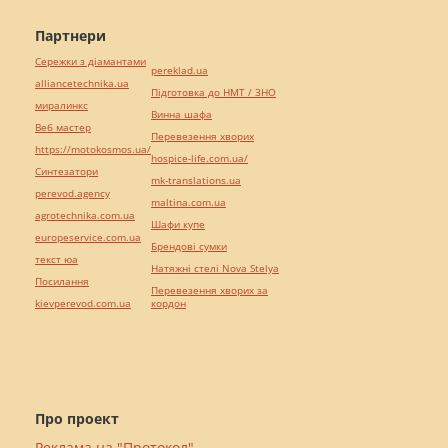
Партнери
Сережки з діамантами
pereklad.ua
alliancetechnika.ua
Підготовка до НМТ / ЗНО
миралинкс
Винна шафа
Веб мастер
Перевезення хворих
https://motokosmos.ua/
hospice-life.com.ua/
Синтезатори
mk-translations.ua
perevod.agency
maltina.com.ua
agrotechnika.com.ua
Шафи купе
europeservice.com.ua
Брендові сумки
текст юа
Натяжні стелі Nova Stelya
Посилання
Перевезення хворих за
kievperevod.com.ua
кордон
Про проект
Реклама на "Протокол"