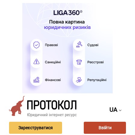
UA
Зареєструватися
Ввійти