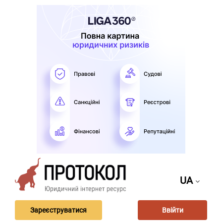
UA
Зареєструватися
Ввійти