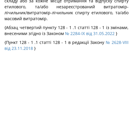
складу або за кожне місце отримання та відпуску спирту
етилового, та/або незареєстрований витратомір-
лічильник/витратомір-лічильник спирту етилового, та/або
масовий витратомір.
{Абзац четвертий пункту 128 - 1 .1 статті 128 - 1 із змінами,
внесеними згідно із Законом
№ 2284-IX від 31.05.2022
}
{Пункт 128 - 1 .1 статті 128 - 1 в редакції Закону
№ 2628-VIII
від 23.11.2018
}