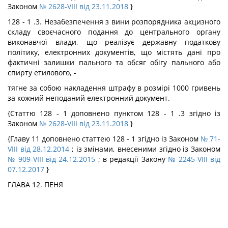
Законом
№ 2628-VIII від 23.11.2018
}
128 - 1 .3. Незабезпечення з вини розпорядника акцизного
складу своєчасного подання до центрального органу
виконавчої влади, що реалізує державну податкову
політику, електронних документів, що містять дані про
фактичні залишки пального та обсяг обігу пального або
спирту етилового, -
тягне за собою накладення штрафу в розмірі 1000 гривень
за кожний неподаний електронний документ.
{Статтю 128 - 1 доповнено пунктом 128 - 1 .3 згідно із
Законом
№ 2628-VIII від 23.11.2018
}
{Главу 11 доповнено статтею 128 - 1 згідно із Законом
№ 71-
VIII від 28.12.2014
; із змінами, внесеними згідно із Законом
№ 909-VIII від 24.12.2015
; в редакції Закону
№ 2245-VIII від
07.12.2017
}
ГЛАВА 12. ПЕНЯ