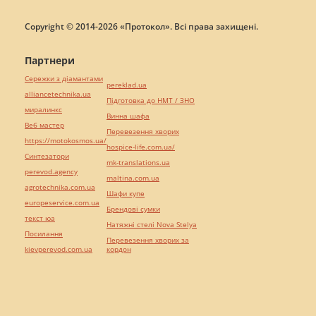
Copyright © 2014-2026 «Протокол». Всі права захищені.
Партнери
Сережки з діамантами
pereklad.ua
alliancetechnika.ua
Підготовка до НМТ / ЗНО
миралинкс
Винна шафа
Веб мастер
Перевезення хворих
https://motokosmos.ua/
hospice-life.com.ua/
Синтезатори
mk-translations.ua
perevod.agency
maltina.com.ua
agrotechnika.com.ua
Шафи купе
europeservice.com.ua
Брендові сумки
текст юа
Натяжні стелі Nova Stelya
Посилання
Перевезення хворих за
kievperevod.com.ua
кордон