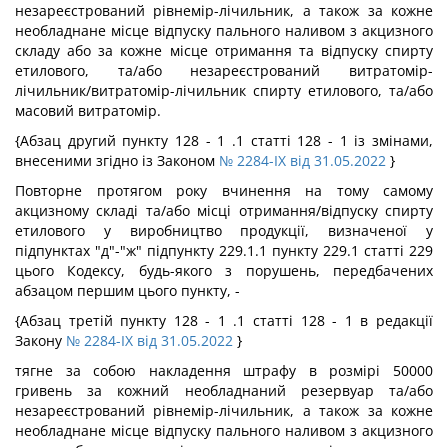
незареєстрований рівнемір-лічильник, а також за кожне
необладнане місце відпуску пального наливом з акцизного
складу або за кожне місце отримання та відпуску спирту
етилового, та/або незареєстрований витратомір-
лічильник/витратомір-лічильник спирту етилового, та/або
масовий витратомір.
{Абзац другий пункту 128 - 1 .1 статті 128 - 1 із змінами,
внесеними згідно із Законом
№ 2284-IX від 31.05.2022
}
Повторне протягом року вчинення на тому самому
акцизному складі та/або місці отримання/відпуску спирту
етилового у виробництво продукції, визначеної у
підпунктах "д"-"ж" підпункту 229.1.1 пункту 229.1 статті 229
цього Кодексу, будь-якого з порушень, передбачених
абзацом першим цього пункту, -
{Абзац третій пункту 128 - 1 .1 статті 128 - 1 в редакції
Закону
№ 2284-IX від 31.05.2022
}
тягне за собою накладення штрафу в розмірі 50000
гривень за кожний необладнаний резервуар та/або
незареєстрований рівнемір-лічильник, а також за кожне
необладнане місце відпуску пального наливом з акцизного