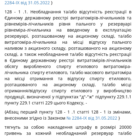
2284-IX від 31.05.2022
}
128 - 1 .1. Необладнання та/або відсутність реєстрації в
Єдиному державному реєстрі витратомірів-лічильників та
рівнемірів-лічильників рівня пального у резервуарі
рівнеміра-лічильника на введеному в експлуатацію
резервуарі, розташованому на акцизному складі, та/або
витратоміра-лічильника на місці відпуску пального
наливом з акцизного складу, розташованого на акцизному
складі, а також необладнання та/або відсутність реєстрації
в Єдиному державному реєстрі витратомірів-лічильників
обсягу виробленого спирту етилового витратоміра-
лічильника спирту етилового, та/або масового витратоміра
на місці отримання та відпуску спирту етилового,
розташованого на акцизному складі, та/або місці
отримання/відпуску спирту етилового у виробництво
продукції, визначеної у підпунктах "д"-"ж" підпункту 229.1.1
пункту 229.1 статті 229 цього Кодексу, -
{Абзац перший пункту 128 - 1 .1 статті 128 - 1 із змінами,
внесеними згідно із Законом
№ 2284-IX від 31.05.2022
}
тягнуть за собою накладення штрафу в розмірі 20000
гривень за кожний необладнаний резервуар та/або