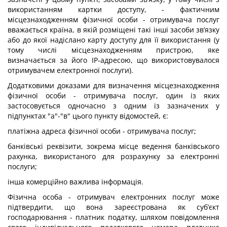
використанням картки доступу, - фактичним
місцезнаходженням фізичної особи - отримувача послуг
вважається країна, в якій розміщені такі інші засоби зв’язку
або до якої надіслано карту доступу для її використання (у
тому числі місцезнаходженням пристрою, яке
визначається за його IP-адресою, що використовувалося
отримувачем електронної послуги).
Додатковими доказами для визначення місцезнаходження
фізичної особи - отримувача послуг, один із яких
застосовується одночасно з одним із зазначених у
підпунктах "а"-"в" цього пункту відомостей, є:
платіжна адреса фізичної особи - отримувача послуг;
банківські реквізити, зокрема місце ведення банківського
рахунка, використаного для розрахунку за електронні
послуги;
інша комерційно важлива інформація.
Фізична особа - отримувач електронних послуг може
підтвердити, що вона зареєстрована як суб’єкт
господарювання - платник податку, шляхом повідомлення