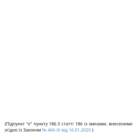
{Підпункт "є" пункту 186.3 статті 186 із змінами, внесеними
згідно із Законом
№ 466-IX від 16.01.2020
}