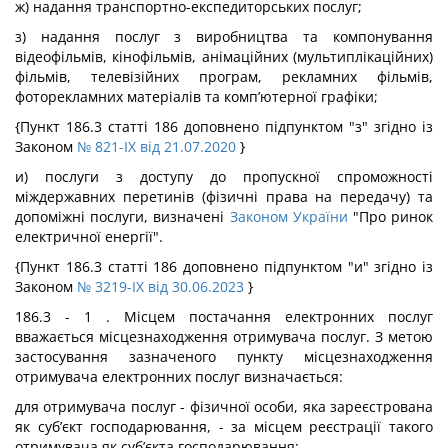
ж) надання транспортно-експедиторських послуг;
з) надання послуг з виробництва та компонування
відеофільмів, кінофільмів, анімаційних (мультиплікаційних)
фільмів, телевізійних програм, рекламних фільмів,
фоторекламних матеріалів та комп’ютерної графіки;
{Пункт 186.3 статті 186 доповнено підпунктом "з" згідно із
Законом
№ 821-IX від 21.07.2020
}
и) послуги з доступу до пропускної спроможності
міждержавних перетинів (фізичні права на передачу) та
допоміжні послуги, визначені
Законом України
"Про ринок
електричної енергії".
{Пункт 186.3 статті 186 доповнено підпунктом "и" згідно із
Законом
№ 3219-IX від 30.06.2023
}
186.3 - 1 . Місцем постачання електронних послуг
вважається місцезнаходження отримувача послуг. З метою
застосування зазначеного пункту місцезнаходження
отримувача електронних послуг визначається:
для отримувача послуг - фізичної особи, яка зареєстрована
як суб’єкт господарювання, - за місцем реєстрації такого
отримувача як суб’єкта господарювання;