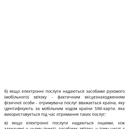
б) якщо електронні послуги надаються засобами рухомого
(мобільного) зв’язку - фактичним місцезнаходженням
фізичної особи - отримувача послуг вважається країна, яку
ідентифікують за мобільним кодом країни SIM-карти, яка
використовується під час отримання таких послуг;
в) якщо електронні послуги надаються іншими, ніж
зазначені у цьому пункті, засобами зв’язку, у тому числі з