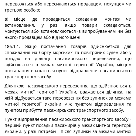
перевозяться або пересилаються продавцем, покупцем чи
третьою особою;
в) місце, де провадиться складання, монтаж чи
встановлення, у разі якщо товари складаються,
монтуються або встановлюються (з випробуванням чи без
нього) продавцем або від його імені.
186.1.1. Якщо постачання товарів здійснюється для
споживання на борту морських та повітряних суден або у
поїздах на ділянці пасажирського перевезення, що
здійснюється в межах митної території України, місцем
постачання вважається пункт відправлення пасажирського
транспортного засобу.
Ділянкою пасажирського перевезення, що здійснюється в
межах митної території України, вважається ділянка, на
якій відбувається таке перевезення без зупинок за межами
митної території України між пунктом відправлення та
пунктом прибуття пасажирського транспортного засобу.
Пункт відправлення пасажирського транспортного засобу -
перший пункт посадки пасажирів у межах митної території
України, у разі потреби - після зупинки за межами митної