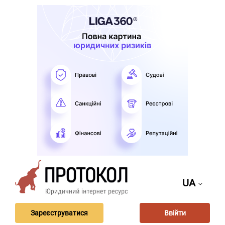
UA
Зареєструватися
Ввійти