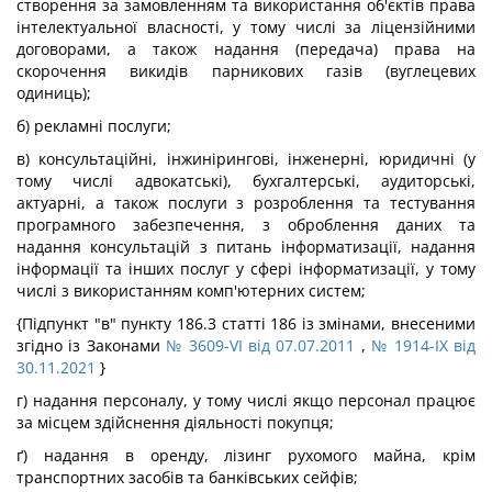
створення за замовленням та використання об'єктів права
інтелектуальної власності, у тому числі за ліцензійними
договорами, а також надання (передача) права на
скорочення викидів парникових газів (вуглецевих
одиниць);
б) рекламні послуги;
в) консультаційні, інжинірингові, інженерні, юридичні (у
тому числі адвокатські), бухгалтерські, аудиторські,
актуарні, а також послуги з розроблення та тестування
програмного забезпечення, з оброблення даних та
надання консультацій з питань інформатизації, надання
інформації та інших послуг у сфері інформатизації, у тому
числі з використанням комп'ютерних систем;
{Підпункт "в" пункту 186.3 статті 186 із змінами, внесеними
згідно із Законами
№ 3609-VI від 07.07.2011
,
№ 1914-IX від
30.11.2021
}
г) надання персоналу, у тому числі якщо персонал працює
за місцем здійснення діяльності покупця;
ґ) надання в оренду, лізинг рухомого майна, крім
транспортних засобів та банківських сейфів;