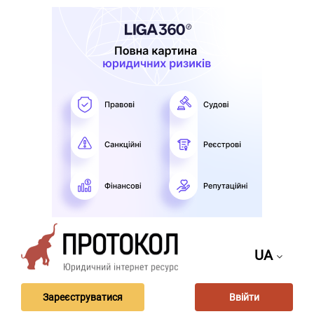
UA
Зареєструватися
Ввійти