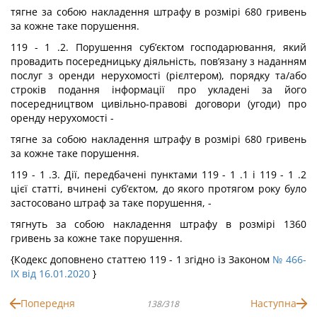
тягне за собою накладення штрафу в розмірі 680 гривень
за кожне таке порушення.
119 - 1 .2. Порушення суб’єктом господарювання, який
провадить посередницьку діяльність, пов’язану з наданням
послуг з оренди нерухомості (рієлтером), порядку та/або
строків подання інформації про укладені за його
посередництвом цивільно-правові договори (угоди) про
оренду нерухомості -
тягне за собою накладення штрафу в розмірі 680 гривень
за кожне таке порушення.
119 - 1 .3. Дії, передбачені пунктами 119 - 1 .1 і 119 - 1 .2
цієї статті, вчинені суб’єктом, до якого протягом року було
застосовано штраф за таке порушення, -
тягнуть за собою накладення штрафу в розмірі 1360
гривень за кожне таке порушення.
{Кодекс доповнено статтею 119 - 1 згідно із Законом
№ 466-
IX від 16.01.2020
}
Попередня
Наступна
138/318