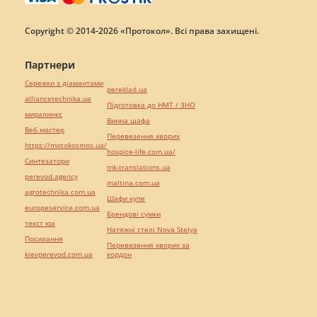
Copyright © 2014-2026 «Протокол». Всі права захищені.
Партнери
Сережки з діамантами
pereklad.ua
alliancetechnika.ua
Підготовка до НМТ / ЗНО
миралинкс
Винна шафа
Веб мастер
Перевезення хворих
https://motokosmos.ua/
hospice-life.com.ua/
Синтезатори
mk-translations.ua
perevod.agency
maltina.com.ua
agrotechnika.com.ua
Шафи купе
europeservice.com.ua
Брендові сумки
текст юа
Натяжні стелі Nova Stelya
Посилання
Перевезення хворих за
kievperevod.com.ua
кордон