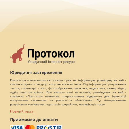
Юридичні застереження
Protocol.ua є власником авторських прав на інформацію, розміщену на веб -
сторінках даного ресурсу, якщо не вказано інше. Під інформацією розуміються
тексти, коментарі, статті, фотозображення, малюнки, ящик-шота, скани, відео,
аудіо, інші матеріали. При використанні матеріалів, розміщених на веб -
сторінках «Протокол» наявність гіперпосилання відкритого для індексації
пошуковими системами на protocol.ua обов`язкове. Під використанням
розуміється копіювання, адаптація, рерайтинг, модифікація тощо.
Повний текст
Приймаємо до оплати