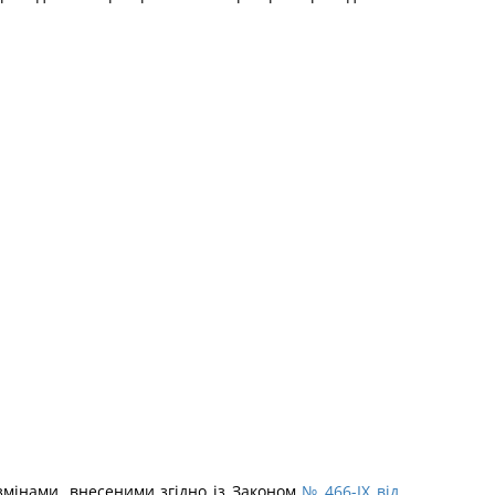
 змінами, внесеними згідно із Законом
№ 466-IX від