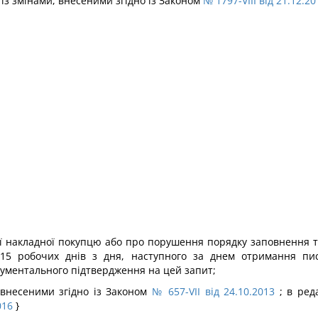
8 із змінами, внесеними згідно із Законом
№ 1797-VIII від 21.12.20
 накладної покупцю або про порушення порядку заповнення та/
15 робочих днів з дня, наступного за днем отримання пи
окументального підтвердження на цей запит;
и, внесеними згідно із Законом
№ 657-VII від 24.10.2013
; в ред
016
}