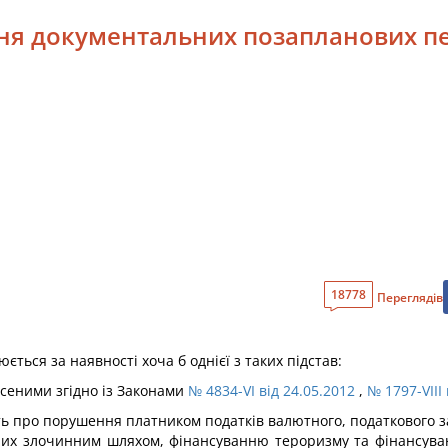
ння документальних позапланових п
18778
Переглядів
ться за наявності хоча б однієї з таких підстав:
несеними згідно із Законами
№ 4834-VI від 24.05.2012
,
№ 1797-VIII 
ть про порушення платником податків валютного, податкового за
ржаних злочинним шляхом, фінансуванню тероризму та фінансу