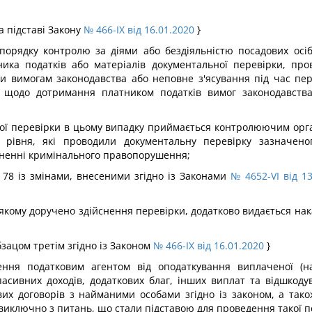
а підставі Закону
№ 466-IX від 16.01.2020
}
порядку контролю за діями або бездіяльністю посадових осі
атника податків або матеріалів документальної перевірки, п
ки вимогам законодавства або неповне з'ясування під час пер
у щодо дотримання платником податків вимог законодавств
ої перевірки в цьому випадку приймається контролюючим орган
рівня, які проводили документальну перевірку зазначено
иненні кримінального правопорушення;
і 78 із змінами, внесеними згідно із Законами
№ 4652-VI від 13
якому доручено здійснення перевірки, додатково видається нака
абзацом третім згідно із Законом
№ 466-IX від 16.01.2020
}
лення податковим агентом від оподаткування виплаченої (н
пасивних доходів, додаткових благ, інших виплат та відшкоду
их договорів з найманими особами згідно із законом, а тако
 виключно з питань, що стали підставою для проведення такої п