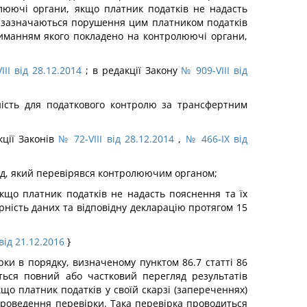
люючі органи, якщо платник податків не надасть
у зазначаються порушення цим платником податків
риманням якого покладено на контролюючі органи,
III від 28.12.2014
; в редакції Закону
№ 909-VIII від
тність для податкового контролю за трансфертним
кції Законів
№ 72-VIII від 28.12.2014
,
№ 466-IX від
од, який перевірявся контролюючим органом;
якщо платник податків не надасть пояснення та їх
ність даних та відповідну декларацію протягом 15
від 21.12.2016
}
ки в порядку, визначеному пунктом 86.7 статті 86
ться повний або частковий перегляд результатів
що платник податків у своїй скарзі (запереченнях)
 проведення перевірки. Така перевірка проводиться