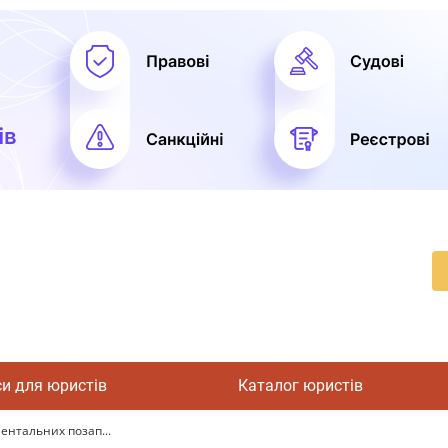
си для юристів
Каталог юристів
ентальних позап...