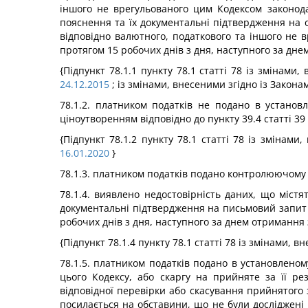
іншого не врегульованого цим Кодексом законод
пояснення та їх документальні підтвердження на
відповідно валютного, податкового та іншого не
протягом 15 робочих днів з дня, наступного за дне
{Підпункт 78.1.1 пункту 78.1 статті 78 із змінами
24.12.2015
; із змінами, внесеними згідно із Закон
78.1.2. платником податків не подано в устано
ціноутворенням відповідно до пункту 39.4 статті 3
{Підпункт 78.1.2 пункту 78.1 статті 78 із змінами
16.01.2020
}
78.1.3. платником податків подано контролюючому
78.1.4. виявлено недостовірність даних, що міст
документальні підтвердження на письмовий запит 
робочих днів з дня, наступного за днем отримання 
{Підпункт 78.1.4 пункту 78.1 статті 78 із змінами, 
78.1.5. платником податків подано в установлено
цього Кодексу, або скаргу на прийняте за її р
відповідної перевірки або скасування прийнятого 
посилається на обставини, що не були досліджені 