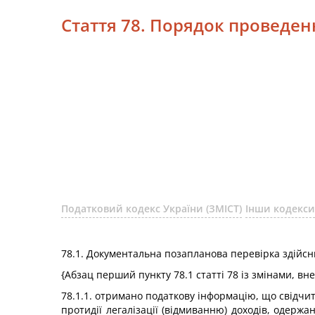
Стаття 78. Порядок проведе
Податковий кодекс України (ЗМІСТ)
Інши кодекси
78.1. Документальна позапланова перевірка здійснює
{Абзац перший пункту 78.1 статті 78 із змінами, в
78.1.1. отримано податкову інформацію, що свідчи
протидії легалізації (відмиванню) доходів, оде