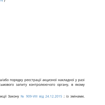
16
}
або порядку реєстрації акцизної накладної у разі
сьмового запиту контролюючого органу, в якому
акції Закону
№ 909-VIII від 24.12.2015
; із змінами,