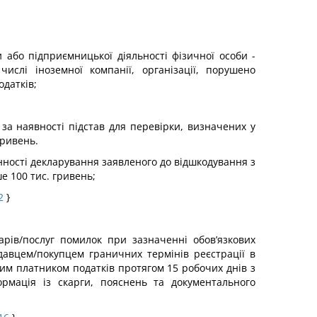
 або підприємницької діяльності фізичної особи -
ислі іноземної компанії, організації, порушено
одатків;
 за наявності підстав для перевірки, визначених у
гривень.
нності декларування заявленого до відшкодування з
е 100 тис. гривень;
2
}
рів/послуг помилок при зазначенні обов’язкових
одавцем/покупцем граничних термінів реєстрації в
ким платником податків протягом 15 робочих днів з
рмація із скарги, пояснень та документального