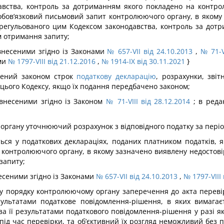
авства, контроль за дотриманням якого покладено на контро
 обов’язковий письмовий запит контролюючого органу, в яком
 врегульованого цим Кодексом законодавства, контроль за дот
м отримання запиту;
, внесеними згідно із Законами
№ 657-VII від 24.10.2013
,
№ 71-V
ами
№ 1797-VIII від 21.12.2016
,
№ 1914-IX від 30.11.2021
}
влений законом строк
податкову декларацію
, розрахунки, зві
9 цього Кодексу, якщо їх подання передбачено законом;
, внесеними згідно із Законом
№ 71-VIII від 28.12.2014
; в реда
 органу уточнюючий розрахунок з відповідного податку за пері
яться у податкових деклараціях, поданих платником податків, 
контролюючого органу, в якому зазначено виявлену недостовір
запиту;
внесеними згідно із Законами
№ 657-VII від 24.10.2013
,
№ 1797-VIII 
му порядку контролюючому органу заперечення до акта перевір
езультатами податкове повідомлення-рішення, в яких вимагає
за її результатами податкового повідомлення-рішення у разі як
під час перевірки, та об’єктивний їх розгляд неможливий без