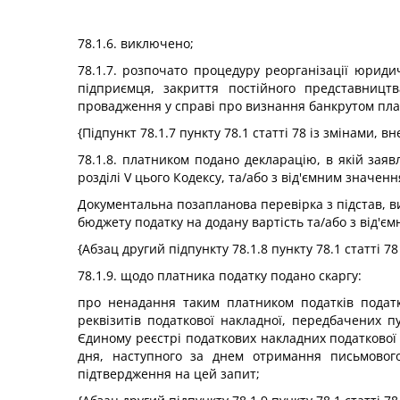
78.1.6. виключено;
78.1.7. розпочато процедуру реорганізації юриди
підприємця, закриття постійного представництв
провадження у справі про визнання банкрутом платн
{Підпункт 78.1.7 пункту 78.1 статті 78 із змінами, 
78.1.8. платником подано декларацію, в якій заяв
розділі V цього Кодексу, та/або з від'ємним значенн
Документальна позапланова перевірка з підстав, в
бюджету податку на додану вартість та/або з від'єм
{Абзац другий підпункту 78.1.8 пункту 78.1 статті 7
78.1.9. щодо платника податку подано скаргу:
про ненадання таким платником податків податк
реквізитів податкової накладної, передбачених п
Єдиному реєстрі податкових накладних податкової 
дня, наступного за днем отримання письмового
підтвердження на цей запит;