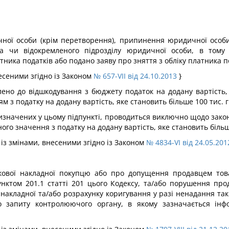
чної особи (крім перетворення), припинення юридичної особи
а чи відокремленого підрозділу юридичної особи, в тому ч
ика податків або подано заяву про зняття з обліку платника п
внесеними згідно із Законом
№ 657-VII від 24.10.2013
}
лено до відшкодування з бюджету податок на додану вартість,
ям з податку на додану вартість, яке становить більше 100 тис. 
изначених у цьому підпункті, проводиться виключно щодо зако
ного значення з податку на додану вартість, яке становить більш
8 із змінами, внесеними згідно із Законом
№ 4834-VI від 24.05.201
ової накладної покупцю або про допущення продавцем това
унктом 201.1 статті 201 цього Кодексу, та/або порушення пр
накладної та/або розрахунку коригування у разі ненадання та
 запиту контролюючого органу, в якому зазначається інфо