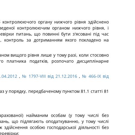
б контролюючого органу нижчого рівня здійснено
роведеної контролюючим органом нижчого рівня, і
евірки питань, що повинні бути з'ясовані під час
а, контроль за дотриманням якого покладено на
ом вищого рівня лише у тому разі, коли стосовно
го платника податків, розпочато дисциплінарне
.04.2012
,
№ 1797-VIII від 21.12.2016
,
№ 466-IX від
з у порядку, передбаченому пунктом 81.1 статті 81
арахованої) найманим особам (у тому числі без
вань, що підлягають оподаткуванню, у тому числі
ж здійснення особою господарської діяльності без
еревірки;