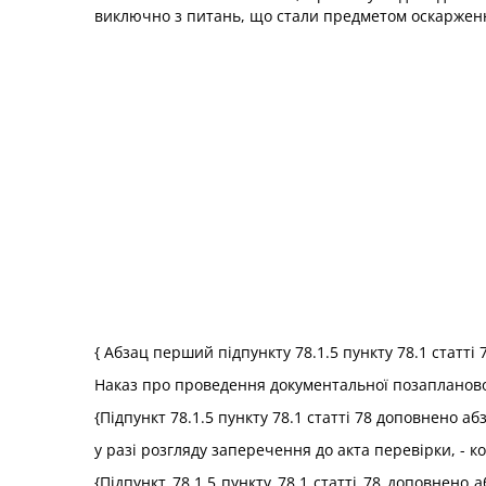
виключно з питань, що стали предметом оскаржен
{ Абзац перший підпункту 78.1.5 пункту 78.1 статті 
Наказ про проведення документальної позапланової 
{Підпункт 78.1.5 пункту 78.1 статті 78 доповнено а
у разі розгляду заперечення до акта перевірки, -
{Підпункт 78.1.5 пункту 78.1 статті 78 доповнено 