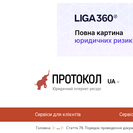
UA
Сервіси для клієнтів
Серві
...
Головна
Стаття 78. Порядок проведення докум