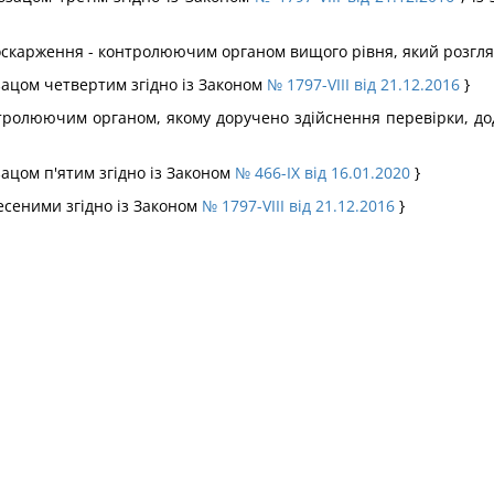
оскарження - контролюючим органом вищого рівня, який розгляд
бзацом четвертим згідно із Законом
№ 1797-VIII від 21.12.2016
}
онтролюючим органом, якому доручено здійснення перевірки, до
бзацом п'ятим згідно із Законом
№ 466-IX від 16.01.2020
}
внесеними згідно із Законом
№ 1797-VIII від 21.12.2016
}