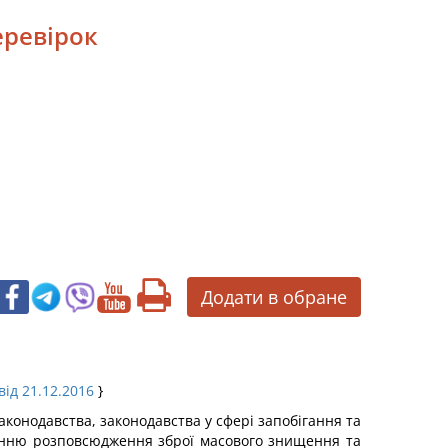
еревірок
Додати в обране
від 21.12.2016
}
конодавства, законодавства у сфері запобігання та
ванню розповсюдження зброї масового знищення та