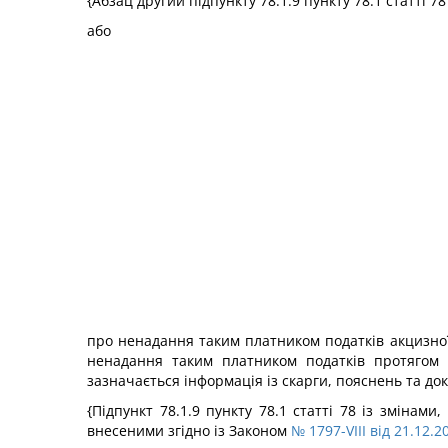
{Абзац другий підпункту 78.1.9 пункту 78.1 статті 7
або
про ненадання таким платником податків акцизної
ненадання таким платником податків протягом 
зазначається інформація із скарги, пояснень та д
{Підпункт 78.1.9 пункту 78.1 статті 78 із змінам
внесеними згідно із Законом
№ 1797-VIII від 21.12.2