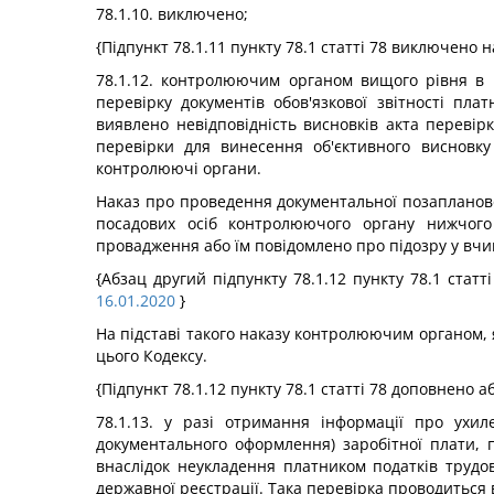
78.1.10. виключено;
{Підпункт 78.1.11 пункту 78.1 статті 78 виключено н
78.1.12. контролюючим органом вищого рівня в 
перевірку документів обов'язкової звітності пл
виявлено невідповідність висновків акта перевір
перевірки для винесення об'єктивного висновк
контролюючі органи.
Наказ про проведення документальної позапланов
посадових осіб контролюючого органу нижчого 
провадження або їм повідомлено про підозру у вч
{Абзац другий підпункту 78.1.12 пункту 78.1 статт
16.01.2020
}
На підставі такого наказу контролюючим органом, 
цього Кодексу.
{Підпункт 78.1.12 пункту 78.1 статті 78 доповнено 
78.1.13. у разі отримання інформації про ухи
документального оформлення) заробітної плати, 
внаслідок неукладення платником податків трудов
державної реєстрації. Така перевірка проводиться