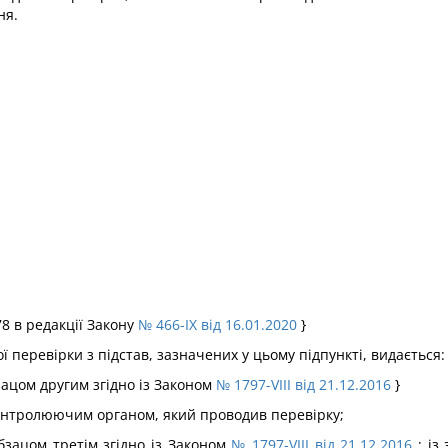
ня.
78 в редакції Закону
№ 466-IX від 16.01.2020
}
перевірки з підстав, зазначених у цьому підпункті, видається:
бзацом другим згідно із Законом
№ 1797-VIII від 21.12.2016
}
 контролюючим органом, який проводив перевірку;
абзацом третім згідно із Законом
№ 1797-VIII від 21.12.2016
; із