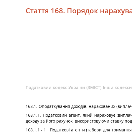
Стаття 168. Порядок нарахув
Податковий кодекс України (ЗМІСТ)
Інши кодекси
168.1. Оподаткування доходів, нарахованих (випла
168.1.1. Податковий агент, який нараховує (випла
доходу за його рахунок, використовуючи ставку пода
168.1.1 - 1 . Податкові агенти (табори для триман