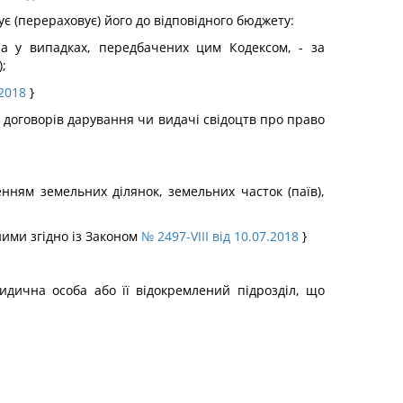
ує (перераховує) його до відповідного бюджету:
 а у випадках, передбачених цим Кодексом, - за
;
.2018
}
 договорів дарування чи видачі свідоцтв про право
нням земельних ділянок, земельних часток (паїв),
ними згідно із Законом
№ 2497-VIII від 10.07.2018
}
идична особа або її відокремлений підрозділ, що