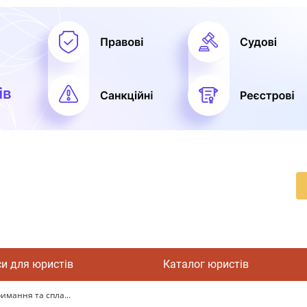
си для юристів
Каталог юристів
имання та спла...