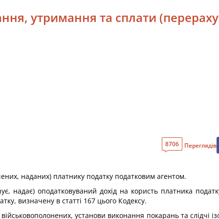
ання, утримання та сплати (перерах
8706
Переглядів
чених, наданих) платнику податку податковим агентом.
чує, надає) оподатковуваний дохід на користь платника податк
тку, визначену в статті 167 цього Кодексу.
ня військовополонених, установи виконання покарань та слідчі