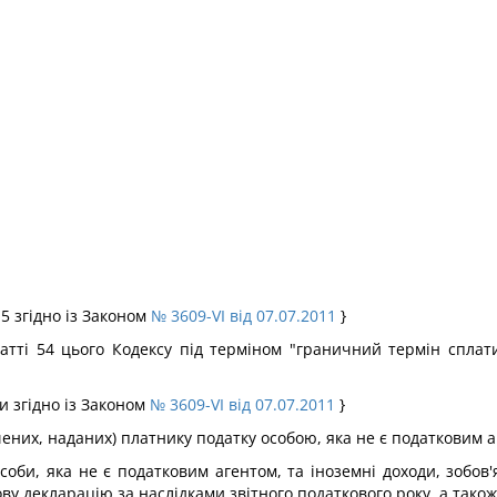
.5 згідно із Законом
№ 3609-VI від 07.07.2011
}
 статті 54 цього Кодексу під терміном "граничний термін спла
ми згідно із Законом
№ 3609-VI від 07.07.2011
}
ених, наданих) платнику податку особою, яка не є податковим аг
особи, яка не є податковим агентом, та іноземні доходи, зобов
ву декларацію за наслідками звітного податкового року, а також