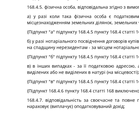
168.4.5. фізична особа, відповідальна згідно з вим
а) у разі коли така фізична особа є податкови
місцезнаходженням земельних ділянок, земельних час
{Підпункт "а" підпункту 168.4.5 пункту 168.4 статті
б) у разі нотаріального посвідчення договорів ку
на спадщину нерезидентам - за місцем нотаріально
{Підпункт "б" підпункту 168.4.5 пункту 168.4 статті 
в) в інших випадках - за її податковою адресою,
виділених або не виділених в натурі (на місцевості)
{Підпункт "в" підпункту 168.4.5 пункту 168.4 статті 
{Підпункт 168.4.6 пункту 168.4 статті 168 виключен
168.4.7. відповідальність за своєчасне та повн
нараховує (виплачує) оподатковуваний дохід;