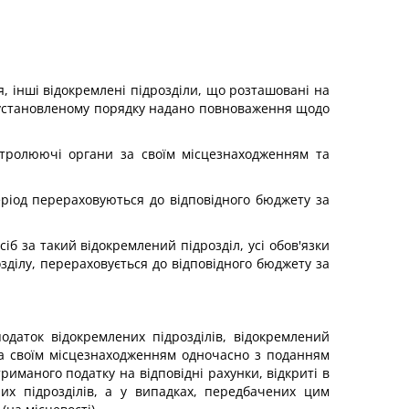
я, інші відокремлені підрозділи, що розташовані на
в установленому порядку надано повноваження щодо
нтролюючі органи за своїм місцезнаходженням та
період перераховуються до відповідного бюджету за
б за такий відокремлений підрозділ, усі обов'язки
ділу, перераховується до відповідного бюджету за
даток відокремлених підрозділів, відокремлений
за своїм місцезнаходженням одночасно з поданням
иманого податку на відповідні рахунки, відкриті в
их підрозділів, а у випадках, передбачених цим