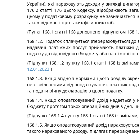
України), які нараховують доходи у вигляді винаг
176.2 статті 176 цього Кодексу, відображають заг
цьому у податковому розрахунку не зазначається і
також відомості про таких фізичних осіб.
{Пункт 168.1 статті 168 доповнено підпунктом 168.1.
168.1.2. Податок сплачується (перераховується) до
надавачі платіжних послуг приймають платіжні д
податку до відповідного бюджету або платіжної інст
{Підпункт 168.1.2 пункту 168.1 статті 168 із зміна
12.01.2023
}
168.1.3. Якщо згідно з нормами цього розділу окре
не є звільненими від оподаткування, платник пода
та подати річну декларацію з цього податку.
168.1.4. Якщо оподатковуваний дохід надається у 
бюджету протягом трьох операційних днів з дня, що
{Підпункт 168.1.4 пункту 168.1 статті 168 із змінам
168.1.5. Якщо оподатковуваний дохід нараховується
такого нарахованого доходу, підлягає перерахуван