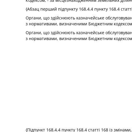
Кодексом, - за місцезнаходженням земельних ділянок
{Абзац перший підпункту 168.4.4 пункту 168.4 статт
Органи, що здійснюють казначейське обслуговува
з нормативами, визначеними Бюджетним кодексом У
Органи, що здійснюють казначейське обслуговуван
з нормативами, визначеними Бюджетним кодексом У
{Підпункт 168.4.4 пункту 168.4 статті 168 із змінам