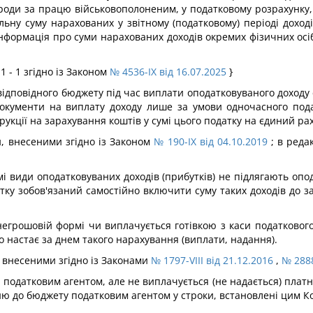
ороди за працю військовополоненим, у податковому розрахунку
альну суму нарахованих у звітному (податковому) періоді доход
нформація про суми нарахованих доходів окремих фізичних осіб 
1 - 1 згідно із Законом
№ 4536-IX від 16.07.2025
}
 відповідного бюджету під час виплати оподатковуваного доход
окументи на виплату доходу лише за умови одночасного пода
рукції на зарахування коштів у сумі цього податку на єдиний ра
ми, внесеними згідно із Законом
№ 190-IX від 04.10.2019
; в реда
мі види оподатковуваних доходів (прибутків) не підлягають оп
тку зобов'язаний самостійно включити суму таких доходів до з
негрошовій формі чи виплачується готівкою з каси податкового
 настає за днем такого нарахування (виплати, надання).
и, внесеними згідно із Законами
№ 1797-VIII від 21.12.2016
,
№ 2888
 податковим агентом, але не виплачується (не надається) платн
ню до бюджету податковим агентом у строки, встановлені цим Ко