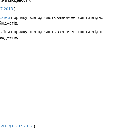
(на місцевості).
07.2018
}
раїни
порядку розподіляють зазначені кошти згідно
бюджетів.
аїни порядку розподіляють зазначені кошти згідно
бюджетів;
VI від 05.07.2012
}