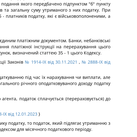
, подання якого передбачено підпунктом "б" пункту
ів та загальну суму утриманого з них податку. При
- платників податку, які є військовополоненими, а
у єдиним платіжним документом. Банки, небанківські
ння платіжної інструкції на перерахування цього
хунок, визначений статтею 35 - 1 цього Кодексу.
кції Законів
№ 1914-IX від 30.11.2021
,
№ 2888-IX від
одаткуванню під час їх нарахування чи виплати, але
агального річного оподатковуваного доходу податку
 агента, податок сплачується (перераховується) до
-IX від 12.01.2023
}
ику податку, то податок, який підлягає утриманню з
дексом для місячного податкового періоду.