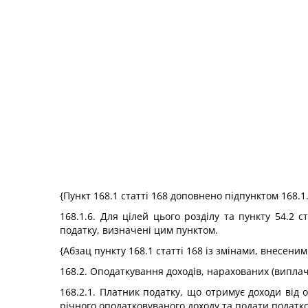
{Пункт 168.1 статті 168 доповнено підпунктом 168.1
168.1.6. Для цілей цього розділу та пункту 54.2
податку, визначені цим пунктом.
{Абзац пункту 168.1 статті 168 із змінами, внесени
168.2. Оподаткування доходів, нарахованих (виплач
168.2.1. Платник податку, що отримує доходи від 
річного оподатковуваного доходу та подати податко