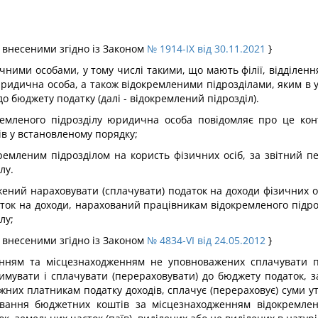
и, внесеними згідно із Законом
№ 1914-IX від 30.11.2021
}
чними особами, у тому числі такими, що мають філії, відділенн
а юридична особа, а також відокремленими підрозділами, яким 
о бюджету податку (далі - відокремлений підрозділ).
емленого підрозділу юридична особа повідомляє про це ко
в у встановленому порядку;
кремленим підрозділом на користь фізичних осіб, за звітний 
лу.
ений нараховувати (сплачувати) податок на доходи фізичних осі
ток на доходи, нарахований працівникам відокремленого підроз
лу;
и, внесеними згідно із Законом
№ 4834-VI від 24.05.2012
}
енням та місцезнаходженням не уповноважених сплачувати по
римувати і сплачувати (перераховувати) до бюджету податок, 
них платникам податку доходів, сплачує (перераховує) суми утр
вання бюджетних коштів за місцезнаходженням відокремлен