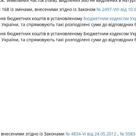
, земельних часток (паїв), виділених або не виділених в натурі 
і 168 із змінами, внесеними згідно із Законом
№ 2497-VIII від 10.
ння бюджетних коштів в установленому
Бюджетним кодексом Ук
країни, та спрямовують такі розподілені суми до відповідних 
ня бюджетних коштів в установленому Бюджетним кодексом Укр
країни, та спрямовують такі розподілені суми до відповідних 
и, внесеними згідно із Законами
№ 4834-VI від 24.05.2012
,
№ 5083-