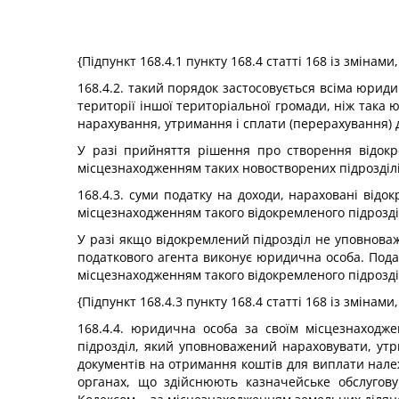
{Підпункт 168.4.1 пункту 168.4 статті 168 із змінам
168.4.2. такий порядок застосовується всіма юриди
території іншої територіальної громади, ніж так
нарахування, утримання і сплати (перерахування) д
У разі прийняття рішення про створення відокр
місцезнаходженням таких новостворених підрозділі
168.4.3. суми податку на доходи, нараховані відо
місцезнаходженням такого відокремленого підрозді
У разі якщо відокремлений підрозділ не уповноваж
податкового агента виконує юридична особа. Пода
місцезнаходженням такого відокремленого підрозді
{Підпункт 168.4.3 пункту 168.4 статті 168 із змінам
168.4.4. юридична особа за своїм місцезнаходж
підрозділ, який уповноважений нараховувати, ут
документів на отримання коштів для виплати належ
органах, що здійснюють казначейське обслугову