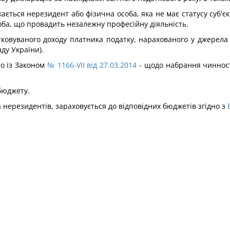
жається нерезидент або фізична особа, яка не має статусу суб'єк
оба, що провадить незалежну професійну діяльність.
атковуваного доходу платника податку, нарахованого у джерела
ду України).
но із Законом
№ 1166-VII від 27.03.2014
- щодо набрання чинност
бюджету.
а нерезидентів, зараховується до відповідних бюджетів згідно з