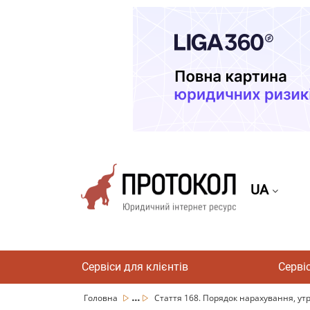
UA
Сервіси для клієнтів
Серві
...
Головна
Стаття 168. Порядок нарахування, утр