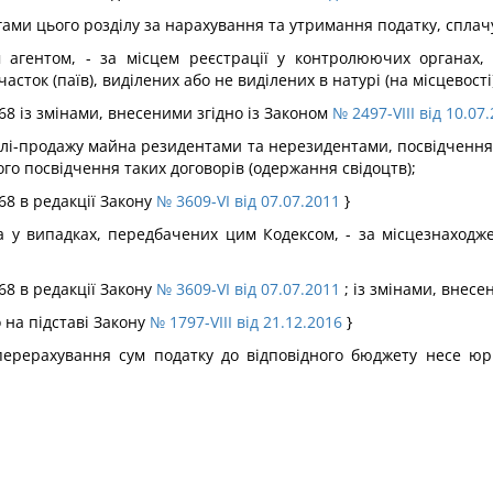
огами цього розділу за нарахування та утримання податку, сплач
м агентом, - за місцем реєстрації у контролюючих органах,
ток (паїв), виділених або не виділених в натурі (на місцевості)
 168 із змінами, внесеними згідно із Законом
№ 2497-VIII від 10.07
півлі-продажу майна резидентами та нерезидентами, посвідчення
го посвідчення таких договорів (одержання свідоцтв);
168 в редакції Закону
№ 3609-VI від 07.07.2011
}
 а у випадках, передбачених цим Кодексом, - за місцезнаходже
;
168 в редакції Закону
№ 3609-VI від 07.07.2011
; із змінами, внесе
о на підставі Закону
№ 1797-VIII від 21.12.2016
}
е перерахування сум податку до відповідного бюджету несе юр