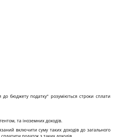
ти до бюджету податку" розуміються строки сплати
ентом, та іноземних доходів.
'язаний включити суму таких доходів до загального
 сплатити податок з таких доходів.