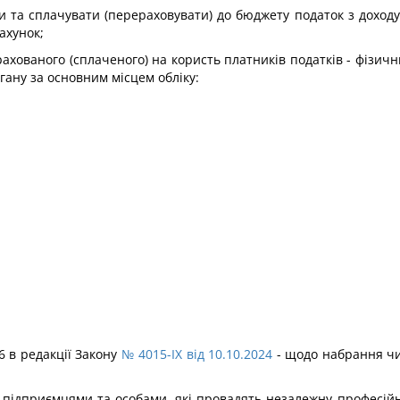
и та сплачувати (перераховувати) до бюджету податок з доход
рахунок;
ахованого (сплаченого) на користь платників податків - фізичних
ану за основним місцем обліку:
6 в редакції Закону
№ 4015-IX від 10.10.2024
- щодо набрання чи
- підприємцями та особами, які провадять незалежну професійну