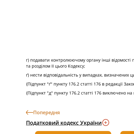
г) подавати контролюючому органу інші відомості 
та розділом II цього Кодексу;
ґ) нести відповідальність у випадках, визначених 
{Підпункт "ґ" пункту 176.2 статті 176 в редакції Зак
{Підпункт "д" пункту 176.2 статті 176 виключено на
Попередня
Податковий кодекс України