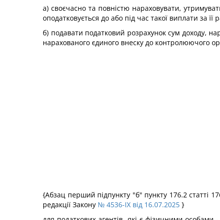
а) своєчасно та повністю нараховувати, утримуват
оподатковується до або під час такої виплати за її 
б) подавати податковий розрахунок сум доходу, нар
нарахованого єдиного внеску до контролюючого орг
{Абзац перший підпункту "б" пункту 176.2 статті 17
редакції Закону
№ 4536-IX від 16.07.2025
}
для податкових агентів, які є фізичними особами 