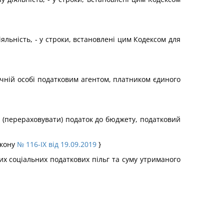
іяльність, - у строки, встановлені цим Кодексом для
ичній особі податковим агентом, платником єдиного
 (перераховувати) податок до бюджету, податковий
акону
№ 116-IX від 19.09.2019
}
их соціальних податкових пільг та суму утриманого