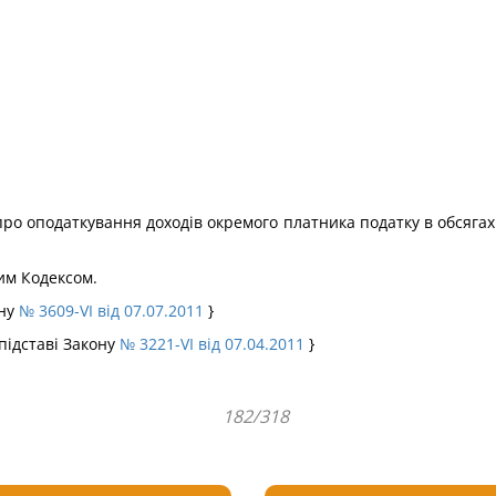
про оподаткування доходів окремого платника податку в обсяга
цим Кодексом.
ону
№ 3609-VI від 07.07.2011
}
 підставі Закону
№ 3221-VI від 07.04.2011
}
182/318