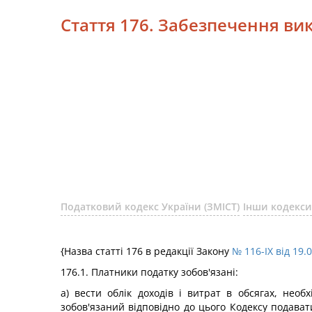
Стаття 176. Забезпечення ви
Податковий кодекс України (ЗМІСТ)
Інши кодекси
{Назва статті 176 в редакції Закону
№ 116-IX від 19.
176.1. Платники податку зобов'язані:
а) вести облік доходів і витрат в обсягах, нео
зобов'язаний відповідно до цього Кодексу подава