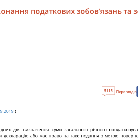
конання податкових зобов’язань та з
5115
Переглядів
09.2019
}
бхідних для визначення суми загального річного оподатковув
ти декларацію або має право на таке подання з метою поверне