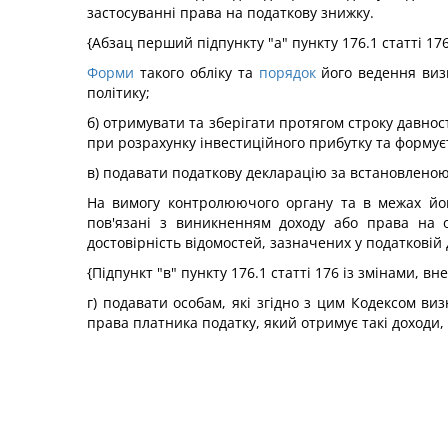
застосуванні права на податкову знижку.
{Абзац перший підпункту "а" пункту 176.1 статті 17
Форми
такого обліку та
порядок
його ведення виз
політику;
б) отримувати та зберігати протягом строку давнос
при розрахунку інвестиційного прибутку та формує
в) подавати податкову декларацію за встановленою
На вимогу контролюючого органу та в межах його
пов'язані з виникненням доходу або права на 
достовірність відомостей, зазначених у податковій 
{Підпункт "в" пункту 176.1 статті 176 із змінами, в
г) подавати особам, які згідно з цим Кодексом в
права платника податку, який отримує такі доходи,