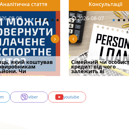
Аналітична стаття
Консультації
08-06
26-08-08
2026-08-05
2026-08-06
2026-08-07
2026-08-07
2026-07-30
уд встановив для
яць, який коштував
Чи потрібна ФОП
Документи, на яких не
Огляд практики ВС від
Сімейний чи особис
Восьмий ААС фак
одування шкоди
овиробникам
печатка у 2026 році:
проставляється
Ростислава Кравця, що
кредит: від чого
підтвердив, що 
с
ьйони. Чи
правила засто
апостиль: пер
опублі
залежить ві
може скас
am
viber
youtube