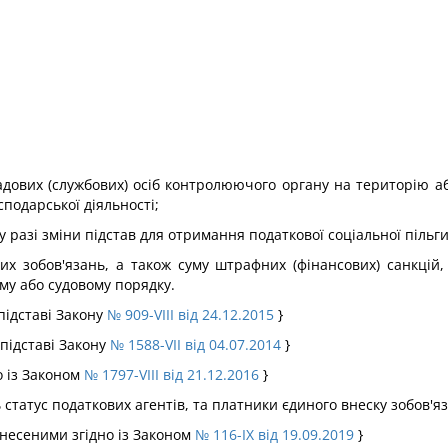
садових (службових) осіб контролюючого органу на територію
подарської діяльності;
 разі зміни підстав для отримання податкової соціальної пільги
вих зобов'язань, а також суму штрафних (фінансових) санкцій
му або судовому порядку.
 підставі Закону
№ 909-VIII від 24.12.2015
}
 підставі Закону
№ 1588-VII від 04.07.2014
}
о із Законом
№ 1797-VIII від 21.12.2016
}
 статус податкових агентів, та платники єдиного внеску зобов'яз
 внесеними згідно із Законом
№ 116-IX від 19.09.2019
}