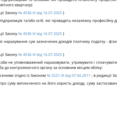
вітного кварталу);
кції Закону
№ 4536-IX від 16.07.2025
}
 підприємців та/або осіб, які провадять незалежну професійну д
кції Закону
№ 4536-IX від 16.07.2025
}
і нарахування сум зазначених доходів платнику податку - фіз
кції Закону
№ 4536-IX від 16.07.2025
}
соби не уповноважений нараховувати, утримувати і сплачувати
ба до контролюючого органу за основним місцем обліку;
несеними згідно із Законом
№ 3221-VI від 07.04.2011
; в редакції З
 про суму виплаченого на його користь доходу, суму застосован