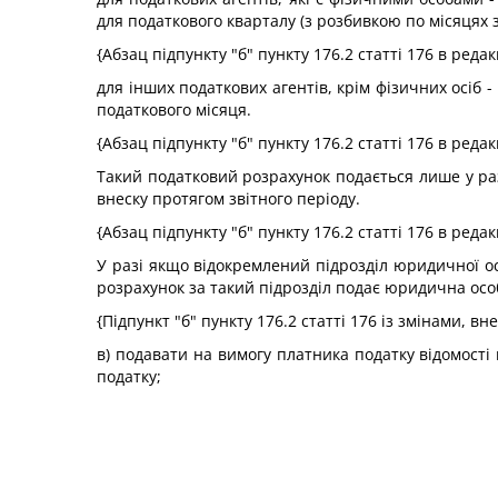
для податкового кварталу (з розбивкою по місяцях з
{Абзац підпункту "б" пункту 176.2 статті 176 в реда
для інших податкових агентів, крім фізичних осіб -
податкового місяця.
{Абзац підпункту "б" пункту 176.2 статті 176 в реда
Такий податковий розрахунок подається лише у раз
внеску протягом звітного періоду.
{Абзац підпункту "б" пункту 176.2 статті 176 в реда
У разі якщо відокремлений підрозділ юридичної о
розрахунок за такий підрозділ подає юридична осо
{Підпункт "б" пункту 176.2 статті 176 із змінами, в
в) подавати на вимогу платника податку відомості
податку;