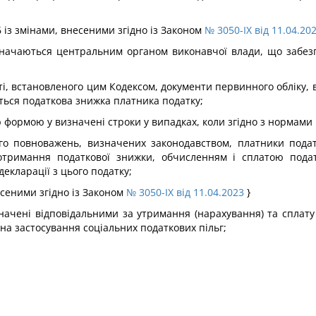
6 із змінами, внесеними згідно із Законом
№ 3050-IX від 11.04.20
начаються центральним органом виконавчої влади, що забезп
ті, встановленого цим Кодексом, документи первинного обліку, 
ться податкова знижка платника податку;
 формою у визначені строки у випадках, коли згідно з нормами 
 повноважень, визначених законодавством, платники податку
отримання податкової знижки, обчисленням і сплатою подат
декларації з цього податку;
несеними згідно із Законом
№ 3050-IX від 11.04.2023
}
изначені відповідальними за утримання (нарахування) та сплат
 на застосування соціальних податкових пільг;