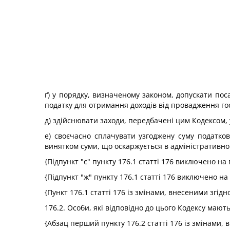
ґ) у порядку, визначеному законом, допускати по
податку для отримання доходів від провадження гос
д) здійснювати заходи, передбачені цим Кодексом, у
е) своєчасно сплачувати узгоджену суму податко
винятком суми, що оскаржується в адміністративно
{Підпункт "є" пункту 176.1 статті 176 виключено на
{Підпункт "ж" пункту 176.1 статті 176 виключено на
{Пункт 176.1 статті 176 із змінами, внесеними згідн
176.2. Особи, які відповідно до цього Кодексу мають
{Абзац перший пункту 176.2 статті 176 із змінами,