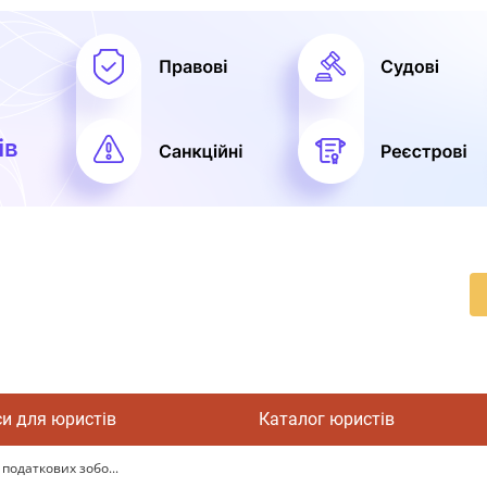
си для юристів
Каталог юристів
податкових зобо...