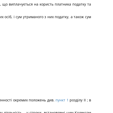
у, що виплачується на користь платника податку та
 осіб, і сум утриманого з них податку, а також сум
нності окремих положень див.
пункт 1
розділу II ; в
 діяльність, - у строки, встановлені цим Кодексом