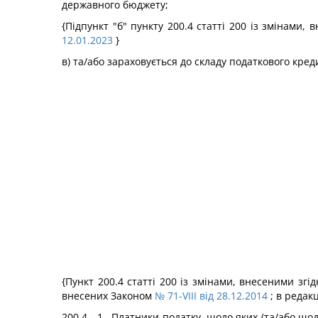
державного бюджету;
{Підпункт "б" пункту 200.4 статті 200 із змінами,
12.01.2023
}
в) та/або зараховується до складу податкового кред
{Пункт 200.4 статті 200 із змінами, внесеними згі
внесених Законом
№ 71-VIII від 28.12.2014
; в редак
200.4 - 1 . Платники податку, щодо яких (та/або що