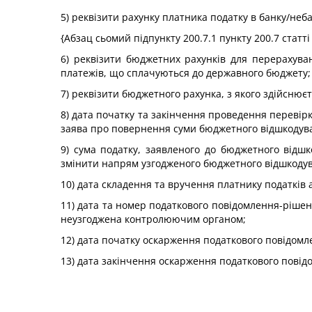
5) реквізити рахунку платника податку в банку/не
{Абзац сьомий підпункту 200.7.1 пункту 200.7 статті
6) реквізити бюджетних рахунків для перерахува
платежів, що сплачуються до державного бюджету;
7) реквізити бюджетного рахунка, з якого здійсню
8) дата початку та закінчення проведення перевір
заява про повернення суми бюджетного відшкодуван
9) сума податку, заявленого до бюджетного відш
змінити напрям узгодженого бюджетного відшкоду
10) дата складення та вручення платнику податків 
11) дата та номер податкового повідомлення-ріше
неузгоджена контролюючим органом;
12) дата початку оскарження податкового повідом
13) дата закінчення оскарження податкового пові