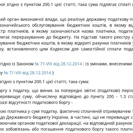
ї згідно з пунктом 200.1 цієї статті, така сума підлягає сплат
й орган виконавчої влади, що реалізує державну податкову п
азначейського обслуговування бюджетних коштів, в якому ві
єстр платників, в якому зазначаються назва платника, пода
длягає перерахуванню до бюджету. На підставі такого реєстру
вування бюджетних коштів, в якому відкриті рахунки платників 
оку, встановленого цим Кодексом для самостійної сплати пода
згідно із Законом
№ 71-VIII від 28.12.2014
; із змінами, внесеними
ну
№ 71-VIII від 28.12.2014
}
ідно з пунктом 200.1 цієї статті, така сума:
гу з податку, що виник за попередні звітні (податкові) пері
перевищує суму, обчислену відповідно до пункту 200 - 1.3 с
зі відсутності податкового боргу -
ою платника у сумі податку, фактично сплаченій отримувачем т
до Державного бюджету України, в частині, що не перевищує сум
люючим органом податкової декларації, на відповідний рахунок
их зобов’язань або погашення податкового боргу такого плат