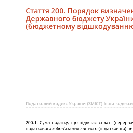
Стаття 200. Порядок визначе
Державного бюджету України
(бюджетному відшкодуванню)
Податковий кодекс України (ЗМІСТ)
Інши кодекси
200.1. Сума податку, що підлягає сплаті (пере
податкового зобов'язання звітного (податкового) пе