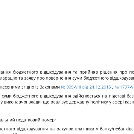
имання бюджетного відшкодування та прийняв рішення про п
арацію та заяву про повернення суми бюджетного відшкодуванн
 внесеними згідно із Законами
№ 909-VIII від 24.12.2015
,
№ 1797-VI
 суми бюджетного відшкодування здійснюється на підставі ба
ну виконавчої влади, що реалізує державну політику у сфері ка
уальний податковий номер;
тного відшкодування на рахунок платника у банку/небанківсь