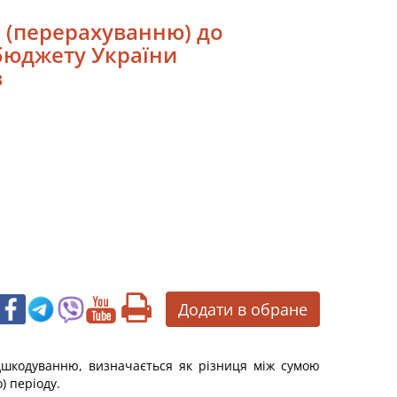
і (перерахуванню) до
бюджету України
в
Додати в обране
дшкодуванню, визначається як різниця між сумою
) періоду.