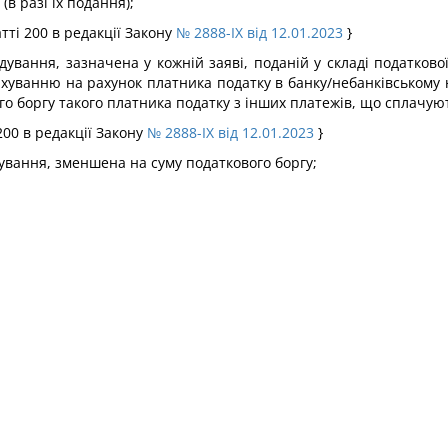
в разі їх подання);
тті 200 в редакції Закону
№ 2888-IX від 12.01.2023
}
ування, зазначена у кожній заяві, поданій у складі податково
рахуванню на рахунок платника податку в банку/небанківському 
го боргу такого платника податку з інших платежів, що сплачу
 200 в редакції Закону
№ 2888-IX від 12.01.2023
}
дування, зменшена на суму податкового боргу;