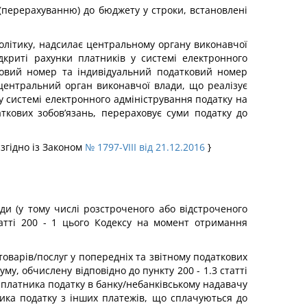
і (перерахуванню) до бюджету у строки, встановлені
олітику, надсилає центральному органу виконавчої
дкриті рахунки платників у системі електронного
тковий номер та індивідуальний податковий номер
 центральний орган виконавчої влади, що реалізує
у системі електронного адміністрування податку на
ткових зобов’язань, перераховує суми податку до
 згідно із Законом
№ 1797-VIII від 21.12.2016
}
оди (у тому числі розстроченого або відстроченого
татті 200 - 1 цього Кодексу на момент отримання
оварів/послуг у попередніх та звітному податкових
у, обчислену відповідно до пункту 200 - 1.3 статті
 платника податку в банку/небанківському надавачу
ника податку з інших платежів, що сплачуються до