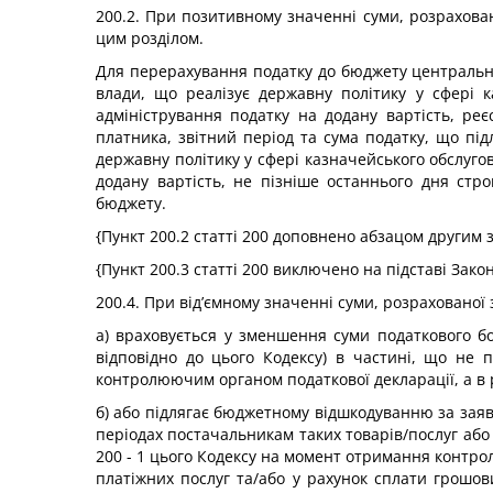
200.2. При позитивному значенні суми, розраховано
цим розділом.
Для перерахування податку до бюджету центральни
влади, що реалізує державну політику у сфері к
адміністрування податку на додану вартість, ре
платника, звітний період та сума податку, що пі
державну політику у сфері казначейського обслуго
додану вартість, не пізніше останнього дня стр
бюджету.
{Пункт 200.2 статті 200 доповнено абзацом другим 
{Пункт 200.3 статті 200 виключено на підставі Зако
200.4. При від’ємному значенні суми, розрахованої зг
а) враховується у зменшення суми податкового бор
відповідно до цього Кодексу) в частині, що не 
контролюючим органом податкової декларації, а в ра
б) або підлягає бюджетному відшкодуванню за заяв
періодах постачальникам таких товарів/послуг або 
200 - 1 цього Кодексу на момент отримання контро
платіжних послуг та/або у рахунок сплати грошов