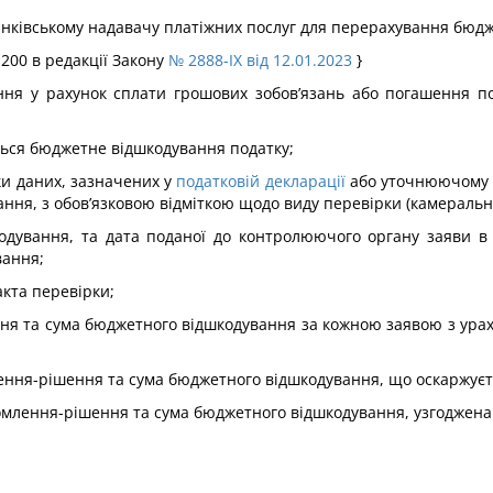
банківському надавачу платіжних послуг для перерахування бюд
 200 в редакції Закону
№ 2888-IX від 12.01.2023
}
ння у рахунок сплати грошових зобов’язань або погашення по
ється бюджетне відшкодування податку;
ки даних, зазначених у
податковій декларації
або уточнюючому ро
ня, з обов’язковою відміткою щодо виду перевірки (камеральн
кодування, та дата поданої до контролюючого органу заяви в 
вання;
акта перевірки;
ння та сума бюджетного відшкодування за кожною заявою з урах
лення-рішення та сума бюджетного відшкодування, що оскаржуєт
домлення-рішення та сума бюджетного відшкодування, узгоджена