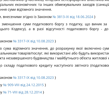
ціальних економічних та інших обмежувальних заходів (санкцій
ня суми від’ємного значення.
ми, внесеними згідно із Законом
№ 3813-IX від 18.06.2024
}
 зменшення суми податкового боргу з податку, що виник за по
цього Кодексу), а в разі відсутності податкового боргу - до
 Законом
№ 3317-IX від 10.08.2023
}
ю сума від’ємного значення, до розрахунку якої включено сум
альникам товарів/послуг, які використані або будуть використан
єкта незавершеного будівництва / майбутнього об’єкта житлової 
о складу податкового кредиту наступного звітного (податков
 Законом
№ 3317-IX від 10.08.2023
}
ну
№ 909-VIII від 24.12.2015
}
ну
№ 71-VIII від 28.12.2014
}