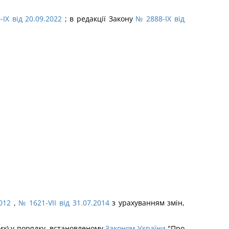
IX від 20.09.2022
; в редакції Закону
№ 2888-IX від
012
,
№ 1621-VII від 31.07.2014
з урахуванням змін,
ких) у порядку, встановленому
Законом України
"Про