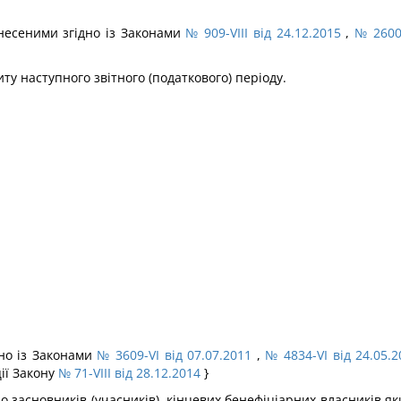
 внесеними згідно із Законами
№ 909-VIII від 24.12.2015
,
№ 2600-
иту наступного звітного (податкового) періоду.
дно із Законами
№ 3609-VI від 07.07.2011
,
№ 4834-VI від 24.05.2
ції Закону
№ 71-VIII від 28.12.2014
}
до засновників (учасників), кінцевих бенефіціарних власників я