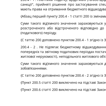
санкції", прийняті рішення про застосування спе
мають права на отримання бюджетного відшкодуван
{Абзац перший пункту 200.4 - 1 статті 200 із зміна
Суми такого від’ємного значення зараховуються у
розстроченого або відстроченого відповідно до 
(податкового) періоду.
{С таттю 200 доповнено пунктом 200.4 - 1 згідно із
200.4 - 2 . Не підлягає бюджетному відшкодуванн
попередніх та звітному податкових періодах постач
житлової нерухомості), неподільного житлового об’
Суми такого від’ємного значення зараховуються д
зобов’язаннями.
{С таттю 200 доповнено пунктом 200.4 - 2 згідно із
{Пункт 200.5 статті 200 виключено на підставі Зако
{Пункт 200.6 статті 200 виключено на підставі Зако