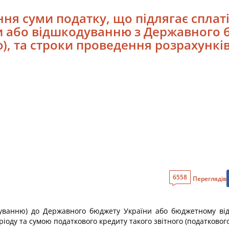
ння суми податку, що підлягає сплат
 або відшкодуванню з Державного 
, та строки проведення розрахункі
6558
Переглядів
рахуванню) до Державного бюджету України або бюджетному ві
ріоду та сумою податкового кредиту такого звітного (податкового