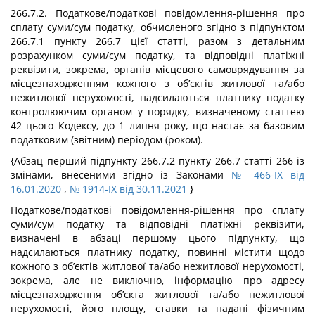
266.7.2. Податкове/податкові повідомлення-рішення про
сплату суми/сум податку, обчисленого згідно з підпунктом
266.7.1 пункту 266.7 цієї статті, разом з детальним
розрахунком суми/сум податку, та відповідні платіжні
реквізити, зокрема, органів місцевого самоврядування за
місцезнаходженням кожного з об’єктів житлової та/або
нежитлової нерухомості, надсилаються платнику податку
контролюючим органом у порядку, визначеному статтею
42 цього Кодексу, до 1 липня року, що настає за базовим
податковим (звітним) періодом (роком).
{Абзац перший підпункту 266.7.2 пункту 266.7 статті 266 із
змінами, внесеними згідно із Законами
№ 466-IX від
16.01.2020
,
№ 1914-IX від 30.11.2021
}
Податкове/податкові повідомлення-рішення про сплату
суми/сум податку та відповідні платіжні реквізити,
визначені в абзаці першому цього підпункту, що
надсилаються платнику податку, повинні містити щодо
кожного з об’єктів житлової та/або нежитлової нерухомості,
зокрема, але не виключно, інформацію про адресу
місцезнаходження об’єкта житлової та/або нежитлової
нерухомості, його площу, ставки та надані фізичним