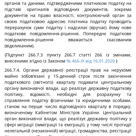
органів та даними, підтвердженими платником податку на
підставі оригіналів відповідних документів, зокрема
документів на право власності, контролюючий орган за
своєю податковою адресою платника податку проводить
перерахунок суми податку і надсилає (вручає) йому нове
податкове повідомлення-рішення. Попереднє податкове
повідомлення-рішення вважається скасованим
(відкликаним).
{Підпункт 266.7.3 пункту 266.7 статті 266 із змінами,
внесеними згідно із Законом
№ 466-IX від 16.01.2020
}
266.7.4. Органи державної реєстрації прав на нерухоме
майно зобов’язані у 15-денний строк після закінчення
податкового (звітного) кварталу подавати центральному
органу виконавчої влади, що реалізує державну податкову
політику, відомості, необхідні для розрахунку та
справляння податку фізичними та юридичними особами,
станом на перше число відповідного кварталу в порядку,
визначеному Кабінетом Міністрів України. Центральний
орган виконавчої влади, що реалізує державну політику у
сфері міграції (імміграції та еміграції), у тому числі протидії
нелегальній (незаконній) міграції, громадянства, реєстрації