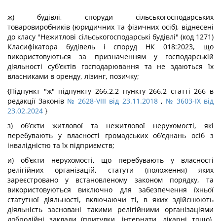
ж) будівлі, споруди сільськогосподарських
товаровиробників (юридичних та фізичних осіб), віднесені
до класу "Нежитлові сільськогосподарські будівлі" (код 1271)
Класифікатора будівель і споруд НК 018:2023, що
використовуються за призначенням у господарській
діяльності суб’єктів господарювання та не здаються їх
власниками в оренду, лізинг, позичку;
{Підпункт "ж" підпункту 266.2.2 пункту 266.2 статті 266 в
редакції Законів
№ 2628-VIII від 23.11.2018
,
№ 3603-IX від
23.02.2024
}
з) об’єкти житлової та нежитлової нерухомості, які
перебувають у власності громадських об’єднань осіб з
інвалідністю та їх підприємств;
и) об’єкти нерухомості, що перебувають у власності
релігійних організацій, статути (положення) яких
зареєстровано у встановленому законом порядку, та
використовуються виключно для забезпечення їхньої
статутної діяльності, включаючи ті, в яких здійснюють
діяльність засновані такими релігійними організаціями
добродійні заклади (притулки, інтернати, лікарні тощо),