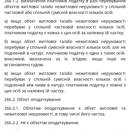
266.1.2. Визначення платників податку в разі перебування
об’єктів житлової та/або нежитлової нерухомості у спільній
частковій або спільній сумісній власності кількох осіб:
а) якщо об’єкт житлової та/або нежитлової нерухомості
перебуває у спільній частковій власності кількох осіб,
платником податку є кожна з цих осіб за належну їй частку;
б) якщо об’єкт житлової та/або нежитлової нерухомості
перебуває у спільній сумісній власності кількох осіб, але не
поділений в натурі, платником податку є одна з таких осіб-
власників, визначена за їх згодою, якщо інше не
встановлено судом;
в) якщо об’єкт житлової та/або нежитлової нерухомості
перебуває у спільній сумісній власності кількох осіб і
поділений між ними в натурі, платником податку є кожна з
цих осіб за належну їй частку.
266.2. Об’єкт оподаткування
266.2.1. Об’єктом оподаткування є об’єкт житлової та
нежитлової нерухомості, в тому числі його частка.
266.2.2. Не є об’єктом оподаткування: