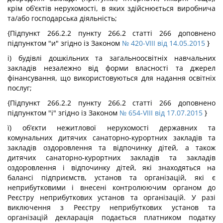
крім об’єктів нерухомості, в яких здійснюється виробнича
та/або господарська діяльність;
{Підпункт 266.2.2 пункту 266.2 статті 266 доповнено
підпунктом "и" згідно із Законом
№ 420-VIII від 14.05.2015
}
і) будівлі дошкільних та загальноосвітніх навчальних
закладів незалежно від форми власності та джерел
фінансування, що використовуються для надання освітніх
послуг;
{Підпункт 266.2.2 пункту 266.2 статті 266 доповнено
підпунктом "і" згідно із Законом
№ 654-VIII від 17.07.2015
}
ї) об’єкти нежитлової нерухомості державних та
комунальних дитячих санаторно-курортних закладів та
закладів оздоровлення та відпочинку дітей, а також
дитячих санаторно-курортних закладів та закладів
оздоровлення і відпочинку дітей, які знаходяться на
балансі підприємств, установ та організацій, які є
неприбутковими і внесені контролюючим органом до
Реєстру неприбуткових установ та організацій. У разі
виключення з Реєстру неприбуткових установ та
організацій декларація подається платником податку