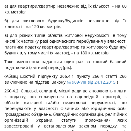
а) для квартири/квартир незалежно від їх кількості - на 60
кв. метрів;
б) для житлового будинку/будинків незалежно від їх
кількості - на 120 кв. метрів;
в) для різних типів об’єктів житлової нерухомості, в тому
числі їх часток (у разі одночасного перебування у власності
платника податку квартири/квартир та житлового будинку/
будинків, у тому числі їх часток), - на 180 кв. метрів.
Таке зменшення надається один раз за кожний базовий
податковий (звітний) період (рік).
{Абзац шостий підпункту 266.4.1 пункту 266.4 статті 266
виключено на підставі Закону
№ 909-VIII від 24.12.2015
}
266.4.2. Сільські, селищні, міські ради встановлюють пільги
з податку, що сплачується на відповідній території, з
об’єктів житлової та/або нежитлової нерухомості, що
перебувають у власності фізичних або юридичних осіб,
громадських об’єднань, благодійних організацій, релігійних
організацій України, статути (положення) яких
зареєстровані у встановленому законом порядку, та