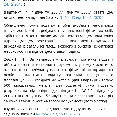
24.12.2015
}
{Підпункт "ґ" підпункту 266.7.1 пункту 266.7 статті 266
виключено на підставі Закону
№ 466-IX від 16.01.2020
}
Обчислення суми податку з об’єкта/об’єктів нежитлової
нерухомості, які перебувають у власності фізичних осіб,
здійснюється контролюючим органом за місцем податкової
адреси (місцем реєстрації) власника такої нерухомості
виходячи із загальної площі кожного з об’єктів нежитлової
нерухомості та відповідної ставки податку.
266.7.1 - 1 . За наявності у власності платника податку
об’єкта (об’єктів) житлової нерухомості, у тому числі його
частки, що перебуває у власності фізичної чи юридичної
особи - платника податку, загальна площа якого
перевищує 300 квадратних метрів (для квартири) та/або
500 квадратних метрів (для будинку), сума податку,
розрахована відповідно до підпунктів "а"-"г" підпункту
266.7.1 цього пункту, збільшується на 25000 гривень на рік
за кожен такий об’єкт житлової нерухомості (його частку).
{Пункт 266.7 статті 266 доповнено підпунктом 266.7.1 - 1
згідно із Законом
№ 466-IX від 16.01.2020
}