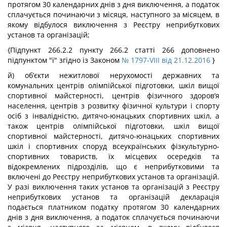
протягом 30 календарних днів з дня виключення, а податок
сплачується починаючи з місяця, наступного за місяцем, в
якому відбулося виключення з Реєстру неприбуткових
установ та організацій;
{Підпункт 266.2.2 пункту 266.2 статті 266 доповнено
підпунктом "ї" згідно із Законом
№ 1797-VIII від 21.12.2016
}
й) об’єкти нежитлової нерухомості державних та
комунальних центрів олімпійської підготовки, шкіл вищої
спортивної майстерності, центрів фізичного здоров’я
населення, центрів з розвитку фізичної культури і спорту
осіб з інвалідністю, дитячо-юнацьких спортивних шкіл, а
також центрів олімпійської підготовки, шкіл вищої
спортивної майстерності, дитячо-юнацьких спортивних
шкіл і спортивних споруд всеукраїнських фізкультурно-
спортивних товариств, їх місцевих осередків та
відокремлених підрозділів, що є неприбутковими та
включені до Реєстру неприбуткових установ та організацій.
У разі виключення таких установ та організацій з Реєстру
неприбуткових установ та організацій декларація
подається платником податку протягом 30 календарних
днів з дня виключення, а податок сплачується починаючи