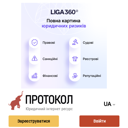
UA
Зареєструватися
Ввійти