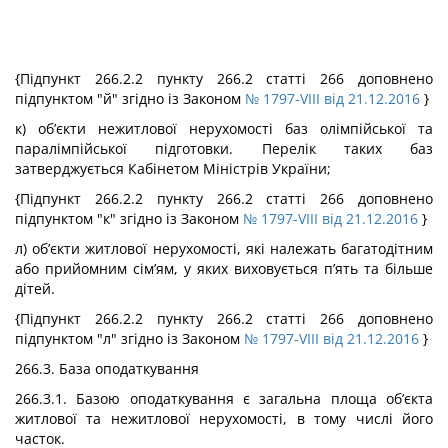
{Підпункт 266.2.2 пункту 266.2 статті 266 доповнено
підпунктом "й" згідно із Законом
№ 1797-VIII від 21.12.2016
}
к) об’єкти нежитлової нерухомості баз олімпійської та
паралімпійської підготовки. Перелік таких баз
затверджується Кабінетом Міністрів України;
{Підпункт 266.2.2 пункту 266.2 статті 266 доповнено
підпунктом "к" згідно із Законом
№ 1797-VIII від 21.12.2016
}
л) об’єкти житлової нерухомості, які належать багатодітним
або прийомним сім’ям, у яких виховується п’ять та більше
дітей.
{Підпункт 266.2.2 пункту 266.2 статті 266 доповнено
підпунктом "л" згідно із Законом
№ 1797-VIII від 21.12.2016
}
266.3. База оподаткування
266.3.1. Базою оподаткування є загальна площа об’єкта
житлової та нежитлової нерухомості, в тому числі його
часток.