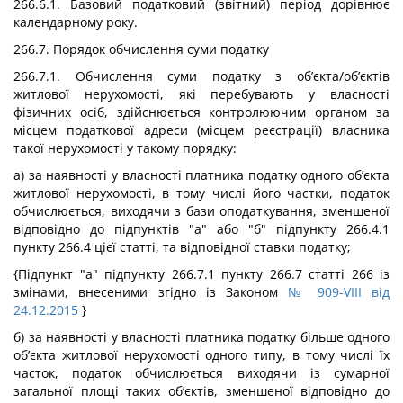
266.6.1. Базовий податковий (звітний) період дорівнює
календарному року.
266.7. Порядок обчислення суми податку
266.7.1. Обчислення суми податку з об’єкта/об’єктів
житлової нерухомості, які перебувають у власності
фізичних осіб, здійснюється контролюючим органом за
місцем податкової адреси (місцем реєстрації) власника
такої нерухомості у такому порядку:
а) за наявності у власності платника податку одного об’єкта
житлової нерухомості, в тому числі його частки, податок
обчислюється, виходячи з бази оподаткування, зменшеної
відповідно до підпунктів "а" або "б" підпункту 266.4.1
пункту 266.4 цієї статті, та відповідної ставки податку;
{Підпункт "а" підпункту 266.7.1 пункту 266.7 статті 266 із
змінами, внесеними згідно із Законом
№ 909-VIII від
24.12.2015
}
б) за наявності у власності платника податку більше одного
об’єкта житлової нерухомості одного типу, в тому числі їх
часток, податок обчислюється виходячи із сумарної
загальної площі таких об’єктів, зменшеної відповідно до