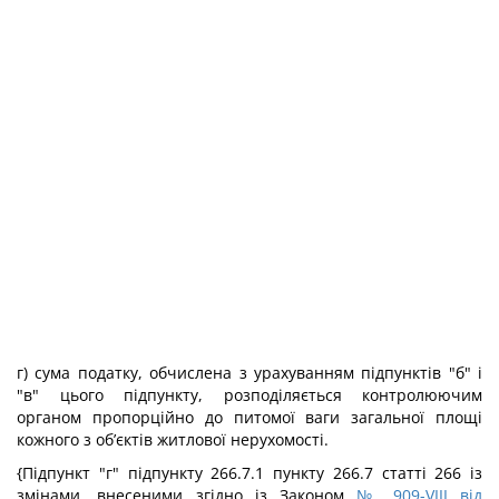
г) сума податку, обчислена з урахуванням підпунктів "б" і
"в" цього підпункту, розподіляється контролюючим
органом пропорційно до питомої ваги загальної площі
кожного з об’єктів житлової нерухомості.
{Підпункт "г" підпункту 266.7.1 пункту 266.7 статті 266 із
змінами, внесеними згідно із Законом
№ 909-VIII від