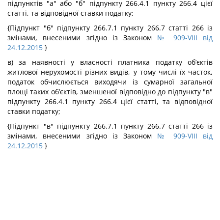
підпунктів "а" або "б" підпункту 266.4.1 пункту 266.4 цієї
статті, та відповідної ставки податку;
{Підпункт "б" підпункту 266.7.1 пункту 266.7 статті 266 із
змінами, внесеними згідно із Законом
№ 909-VIII від
24.12.2015
}
в) за наявності у власності платника податку об’єктів
житлової нерухомості різних видів, у тому числі їх часток,
податок обчислюється виходячи із сумарної загальної
площі таких об’єктів, зменшеної відповідно до підпункту "в"
підпункту 266.4.1 пункту 266.4 цієї статті, та відповідної
ставки податку;
{Підпункт "в" підпункту 266.7.1 пункту 266.7 статті 266 із
змінами, внесеними згідно із Законом
№ 909-VIII від
24.12.2015
}