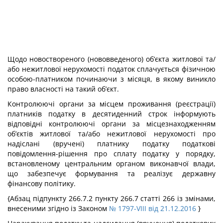
Щодо новоствореного (нововведеного) об’єкта житлової та/
або нежитлової нерухомості податок сплачується фізичною
особою-платником починаючи з місяця, в якому виникло
право власності на такий об’єкт.
Контролюючі органи за місцем проживання (реєстрації)
платників податку в десятиденний строк інформують
відповідні контролюючі органи за місцезнаходженням
об’єктів житлової та/або нежитлової нерухомості про
надіслані (вручені) платнику податку податкові
повідомлення-рішення про сплату податку у порядку,
встановленому центральним органом виконавчої влади,
що забезпечує формування та реалізує державну
фінансову політику.
{Абзац підпункту 266.7.2 пункту 266.7 статті 266 із змінами,
внесеними згідно із Законом
№ 1797-VIII від 21.12.2016
}