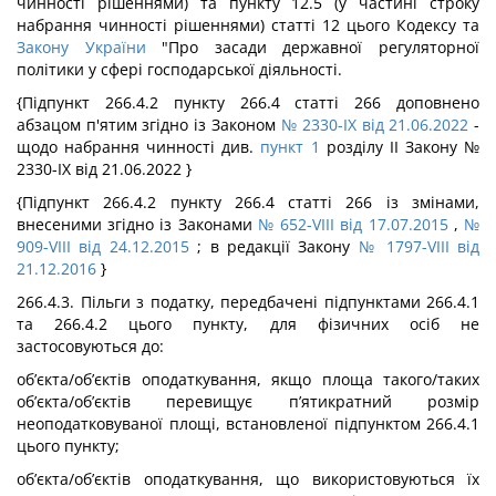
чинності рішеннями) та пункту 12.5 (у частині строку
набрання чинності рішеннями) статті 12 цього Кодексу та
Закону України
"Про засади державної регуляторної
політики у сфері господарської діяльності.
{Підпункт 266.4.2 пункту 266.4 статті 266 доповнено
абзацом п'ятим згідно із Законом
№ 2330-IX від 21.06.2022
-
щодо набрання чинності див.
пункт 1
розділу ІІ Закону №
2330-IX від 21.06.2022 }
{Підпункт 266.4.2 пункту 266.4 статті 266 із змінами,
внесеними згідно із Законами
№ 652-VIII від 17.07.2015
,
№
909-VIII від 24.12.2015
; в редакції Закону
№ 1797-VIII від
21.12.2016
}
266.4.3. Пільги з податку, передбачені підпунктами 266.4.1
та 266.4.2 цього пункту, для фізичних осіб не
застосовуються до:
об’єкта/об’єктів оподаткування, якщо площа такого/таких
об’єкта/об’єктів перевищує п’ятикратний розмір
неоподатковуваної площі, встановленої підпунктом 266.4.1
цього пункту;
об’єкта/об’єктів оподаткування, що використовуються їх