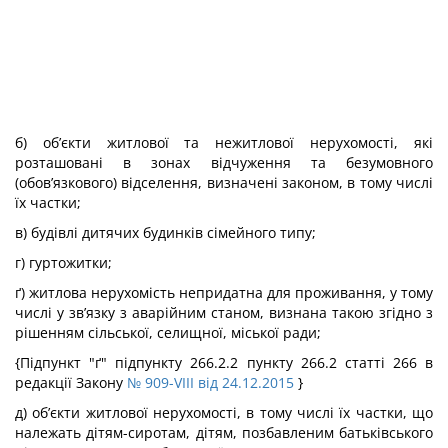
б) об’єкти житлової та нежитлової нерухомості, які
розташовані в зонах відчуження та безумовного
(обов’язкового) відселення, визначені законом, в тому числі
їх частки;
в) будівлі дитячих будинків сімейного типу;
г) гуртожитки;
ґ) житлова нерухомість непридатна для проживання, у тому
числі у зв’язку з аварійним станом, визнана такою згідно з
рішенням сільської, селищної, міської ради;
{Підпункт "ґ" підпункту 266.2.2 пункту 266.2 статті 266 в
редакції Закону
№ 909-VIII від 24.12.2015
}
д) об’єкти житлової нерухомості, в тому числі їх частки, що
належать дітям-сиротам, дітям, позбавленим батьківського