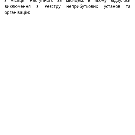
з місяця, наступного за місяцем, в якому відбулося
виключення з Реєстру неприбуткових установ та
організацій;