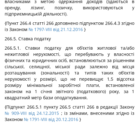
власниками з метою одержання доходів (здаються в
оренду, лізинг, позичку, використовуються у
підприємницькій діяльності).
{Пункт 266.4 статті 266 доповнено підпунктом 266.4.3 згідно
із Законом
№ 1797-VIII від 21.12.2016
}
266.5. Ставка податку
266.5.1. Ставки податку для об’єктів житлової та/або
нежитлової нерухомості, що перебувають у власності
фізичних та юридичних осіб, встановлюються за рішенням
сільської, селищної, міської ради залежно від місця
розташування (зональності) та типів таких об’єктів
нерухомості у розмірі, що не перевищує 1,5 відсотка
розміру мінімальної заробітної плати, встановленої
законом на 1 січня звітного (податкового) року, за 1
квадратний метр бази оподаткування.
{Підпункт 266.5.1 пункту 266.5 статті 266 в редакції Закону
№ 909-VIII від 24.12.2015
; із змінами, внесеними згідно із
Законом
№ 1791-VIII від 20.12.2016
}