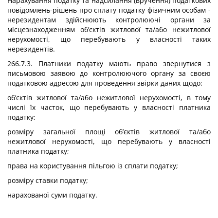
Нарахування податку та надсилання (вручення) податкових
повідомлень-рішень про сплату податку фізичним особам -
нерезидентам здійснюють контролюючі органи за
місцезнаходженням об’єктів житлової та/або нежитлової
нерухомості, що перебувають у власності таких
нерезидентів.
266.7.3. Платники податку мають право звернутися з
письмовою заявою до контролюючого органу за своєю
податковою адресою для проведення звірки даних щодо:
об’єктів житлової та/або нежитлової нерухомості, в тому
числі їх часток, що перебувають у власності платника
податку;
розміру загальної площі об’єктів житлової та/або
нежитлової нерухомості, що перебувають у власності
платника податку;
права на користування пільгою із сплати податку;
розміру ставки податку;
нарахованої суми податку.