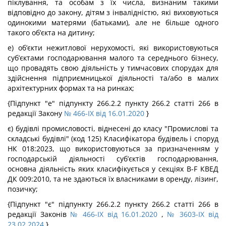
піклування, та особам з їх числа, визнаним такими
відповідно до закону, дітям з інвалідністю, які виховуються
одинокими матерями (батьками), але не більше одного
такого об’єкта на дитину;
е) об’єкти нежитлової нерухомості, які використовуються
суб’єктами господарювання малого та середнього бізнесу,
що провадять свою діяльність у тимчасових спорудах для
здійснення підприємницької діяльності та/або в малих
архітектурних формах та на ринках;
{Підпункт "е" підпункту 266.2.2 пункту 266.2 статті 266 в
редакції Закону
№ 466-IX від 16.01.2020
}
є) будівлі промисловості, віднесені до класу "Промислові та
складські будівлі" (код 125) Класифікатора будівель і споруд
НК 018:2023, що використовуються за призначенням у
господарській діяльності суб’єктів господарювання,
основна діяльність яких класифікується у секціях B-F КВЕД
ДК 009:2010, та не здаються їх власниками в оренду, лізинг,
позичку;
{Підпункт "є" підпункту 266.2.2 пункту 266.2 статті 266 в
редакції Законів
№ 466-IX від 16.01.2020
,
№ 3603-IX від
23.02.2024
}