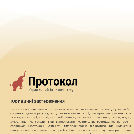
Юридичні застереження
Protocol.ua є власником авторських прав на інформацію, розміщену на веб -
сторінках даного ресурсу, якщо не вказано інше. Під інформацією розуміються
тексти, коментарі, статті, фотозображення, малюнки, ящик-шота, скани, відео,
аудіо, інші матеріали. При використанні матеріалів, розміщених на веб -
сторінках «Протокол» наявність гіперпосилання відкритого для індексації
пошуковими системами на protocol.ua обов`язкове. Під використанням