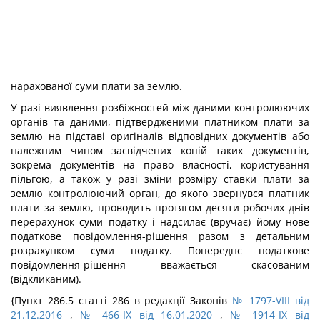
нарахованої суми плати за землю.
У разі виявлення розбіжностей між даними контролюючих
органів та даними, підтвердженими платником плати за
землю на підставі оригіналів відповідних документів або
належним чином засвідчених копій таких документів,
зокрема документів на право власності, користування
пільгою, а також у разі зміни розміру ставки плати за
землю контролюючий орган, до якого звернувся платник
плати за землю, проводить протягом десяти робочих днів
перерахунок суми податку і надсилає (вручає) йому нове
податкове повідомлення-рішення разом з детальним
розрахунком суми податку. Попереднє податкове
повідомлення-рішення вважається скасованим
(відкликаним).
{Пункт 286.5 статті 286 в редакції Законів
№ 1797-VIII від
21.12.2016
,
№ 466-IX від 16.01.2020
,
№ 1914-IX від