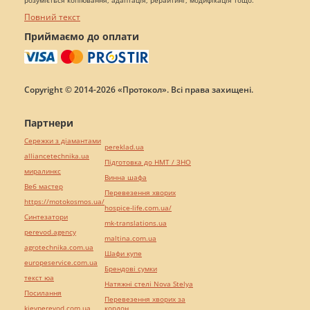
розуміється копіювання, адаптація, рерайтинг, модифікація тощо.
Повний текст
Приймаємо до оплати
Copyright © 2014-2026 «Протокол». Всі права захищені.
Партнери
Сережки з діамантами
pereklad.ua
alliancetechnika.ua
Підготовка до НМТ / ЗНО
миралинкс
Винна шафа
Веб мастер
Перевезення хворих
https://motokosmos.ua/
hospice-life.com.ua/
Синтезатори
mk-translations.ua
perevod.agency
maltina.com.ua
agrotechnika.com.ua
Шафи купе
europeservice.com.ua
Брендові сумки
текст юа
Натяжні стелі Nova Stelya
Посилання
Перевезення хворих за
kievperevod.com.ua
кордон