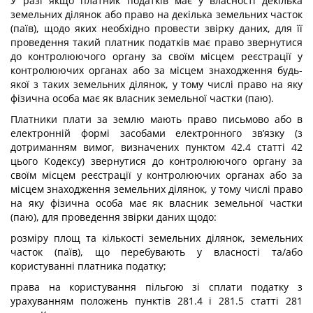
У разі якщо платник податків має у власності декілька
земельних ділянок або право на декілька земельних часток
(паїв), щодо яких необхідно провести звірку даних, для її
проведення такий платник податків має право звернутися
до контролюючого органу за своїм місцем реєстрації у
контролюючих органах або за місцем знаходження будь-
якої з таких земельних ділянок, у тому числі право на яку
фізична особа має як власник земельної частки (паю).
Платники плати за землю мають право письмово або в
електронній формі засобами електронного зв’язку (з
дотриманням вимог, визначених пунктом 42.4 статті 42
цього Кодексу) звернутися до контролюючого органу за
своїм місцем реєстрації у контролюючих органах або за
місцем знаходження земельних ділянок, у тому числі право
на яку фізична особа має як власник земельної частки
(паю), для проведення звірки даних щодо:
розміру площ та кількості земельних ділянок, земельних
часток (паїв), що перебувають у власності та/або
користуванні платника податку;
права на користування пільгою зі сплати податку з
урахуванням положень пунктів 281.4 і 281.5 статті 281