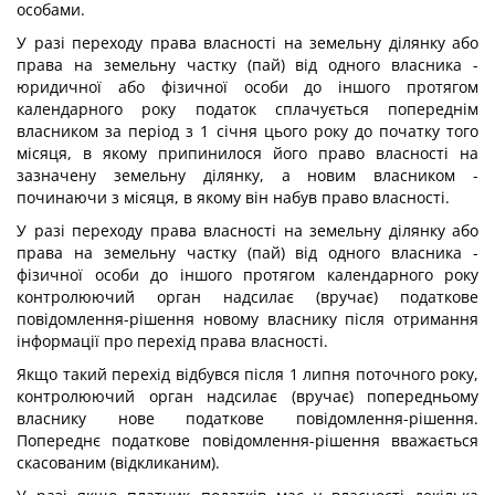
особами.
У разі переходу права власності на земельну ділянку або
права на земельну частку (пай) від одного власника -
юридичної або фізичної особи до іншого протягом
календарного року податок сплачується попереднім
власником за період з 1 січня цього року до початку того
місяця, в якому припинилося його право власності на
зазначену земельну ділянку, а новим власником -
починаючи з місяця, в якому він набув право власності.
У разі переходу права власності на земельну ділянку або
права на земельну частку (пай) від одного власника -
фізичної особи до іншого протягом календарного року
контролюючий орган надсилає (вручає) податкове
повідомлення-рішення новому власнику після отримання
інформації про перехід права власності.
Якщо такий перехід відбувся після 1 липня поточного року,
контролюючий орган надсилає (вручає) попередньому
власнику нове податкове повідомлення-рішення.
Попереднє податкове повідомлення-рішення вважається
скасованим (відкликаним).