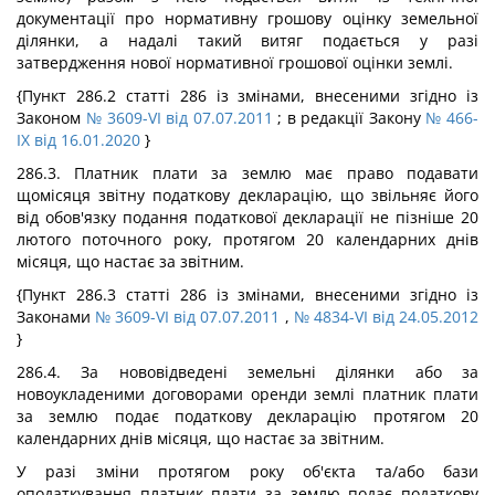
документації про нормативну грошову оцінку земельної
ділянки, а надалі такий витяг подається у разі
затвердження нової нормативної грошової оцінки землі.
{Пункт 286.2 статті 286 із змінами, внесеними згідно із
Законом
№ 3609-VI від 07.07.2011
; в редакції Закону
№ 466-
IX від 16.01.2020
}
286.3. Платник плати за землю має право подавати
щомісяця звітну податкову декларацію, що звільняє його
від обов'язку подання податкової декларації не пізніше 20
лютого поточного року, протягом 20 календарних днів
місяця, що настає за звітним.
{Пункт 286.3 статті 286 із змінами, внесеними згідно із
Законами
№ 3609-VI від 07.07.2011
,
№ 4834-VI від 24.05.2012
}
286.4. За нововідведені земельні ділянки або за
новоукладеними договорами оренди землі платник плати
за землю подає податкову декларацію протягом 20
календарних днів місяця, що настає за звітним.
У разі зміни протягом року об'єкта та/або бази
оподаткування платник плати за землю подає податкову