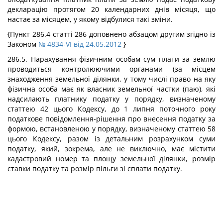
декларацію протягом 20 календарних днів місяця, що
настає за місяцем, у якому відбулися такі зміни.
{Пункт 286.4 статті 286 доповнено абзацом другим згідно із
Законом
№ 4834-VI від 24.05.2012
}
286.5. Нарахування фізичним особам сум плати за землю
проводиться контролюючими органами (за місцем
знаходження земельної ділянки, у тому числі право на яку
фізична особа має як власник земельної частки (паю), які
надсилають платнику податку у порядку, визначеному
статтею 42 цього Кодексу, до 1 липня поточного року
податкове повідомлення-рішення про внесення податку за
формою, встановленою у порядку, визначеному статтею 58
цього Кодексу, разом із детальним розрахунком суми
податку, який, зокрема, але не виключно, має містити
кадастровий номер та площу земельної ділянки, розмір
ставки податку та розмір пільги зі сплати податку.