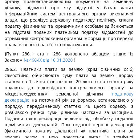
органу правовстановлюючих документів на земельну
ділянку, відомості про яку відсутні у базах даних
інформаційних систем центрального органу виконавчої
влади, що реалізує державну податкову політику, сплата
податку фізичними та юридичними особами здійснюється
на підставі поданих платником податку відомостей до
отримання контролюючим органом інформації про перехід
права власності на об’єкт оподаткування.
{Пункт 286.1 статті 286 доповнено абзацом згідно із
Законом
№ 466-IX від 16.01.2020
}
286.2. Платники плати за землю (крім фізичних осіб)
самостійно обчислюють суму плати за землю щороку
станом на 1 січня і не пізніше 20 лютого поточного року
подають до відповідного контролюючого органу за
місцезнаходженням земельної ділянки
податкову
декларацію
на поточний рік за формою, встановленою у
порядку, передбаченому статтею 46 цього Кодексу, з
розбивкою річної суми рівними частками за місяцями.
Подання такої декларації звільняє від обов’язку подання
щомісячних декларацій. При поданні першої декларації
(фактичного початку діяльності як платника плати за
землю) разом з нею подається витяг із технічної