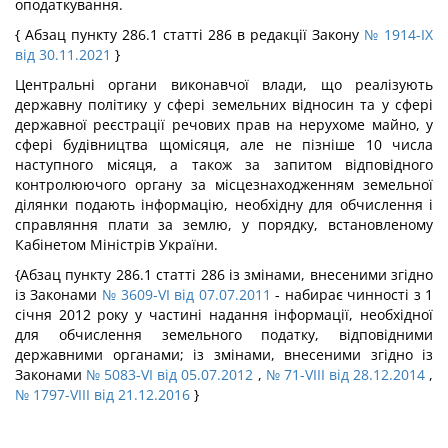
оподаткування.
{ Абзац пункту 286.1 статті 286 в редакції Закону
№ 1914-IX
від 30.11.2021
}
Центральні органи виконавчої влади, що реалізують
державну політику у сфері земельних відносин та у сфері
державної реєстрації речових прав на нерухоме майно, у
сфері будівництва щомісяця, але не пізніше 10 числа
наступного місяця, а також за запитом відповідного
контролюючого органу за місцезнаходженням земельної
ділянки подають інформацію, необхідну для обчислення і
справляння плати за землю, у порядку, встановленому
Кабінетом Міністрів України.
{Абзац пункту 286.1 статті 286 із змінами, внесеними згідно
із Законами
№ 3609-VI від 07.07.2011
- набирає чинності з 1
січня 2012 року у частині надання інформації, необхідної
для обчислення земельного податку, відповідними
державними органами; із змінами, внесеними згідно із
Законами
№ 5083-VI від 05.07.2012
,
№ 71-VIII від 28.12.2014
,
№ 1797-VIII від 21.12.2016
}