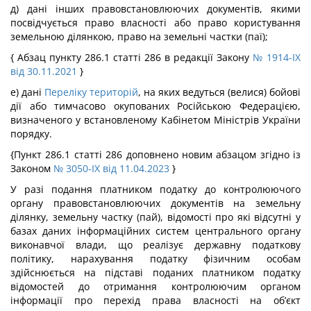
д) дані інших правовстановлюючих документів, якими
посвідчується право власності або право користування
земельною ділянкою, право на земельні частки (паї);
{ Абзац пункту 286.1 статті 286 в редакції Закону
№ 1914-IX
від 30.11.2021
}
е) дані
Переліку територій
, на яких ведуться (велися) бойові
дії або тимчасово окупованих Російською Федерацією,
визначеного у встановленому Кабінетом Міністрів України
порядку.
{Пункт 286.1 статті 286 доповнено новим абзацом згідно із
Законом
№ 3050-IX від 11.04.2023
}
У разі подання платником податку до контролюючого
органу правовстановлюючих документів на земельну
ділянку, земельну частку (пай), відомості про які відсутні у
базах даних інформаційних систем центрального органу
виконавчої влади, що реалізує державну податкову
політику, нарахування податку фізичним особам
здійснюється на підставі поданих платником податку
відомостей до отримання контролюючим органом
інформації про перехід права власності на об’єкт