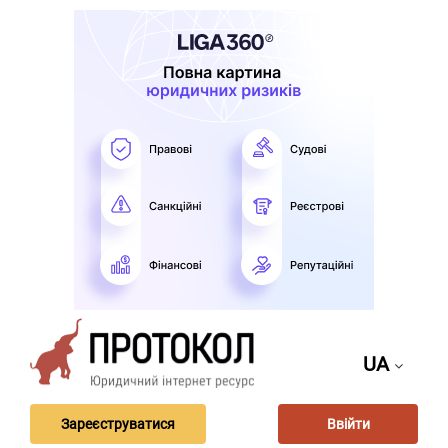
UA
Зареєструватися
Ввійти