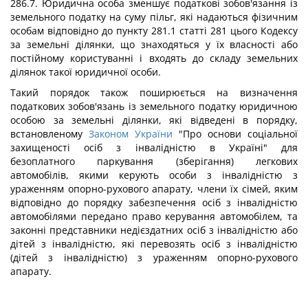
286.7. Юридична особа зменшує податкові зобов'язання із
земельного податку на суму пільг, які надаються фізичним
особам відповідно до пункту 281.1 статті 281 цього Кодексу
за земельні ділянки, що знаходяться у їх власності або
постійному користуванні і входять до складу земельних
ділянок такої юридичної особи.
Такий порядок також поширюється на визначення
податкових зобов'язань із земельного податку юридичною
особою за земельні ділянки, які відведені в порядку,
встановленому
Законом України
"Про основи соціальної
захищеності осіб з інвалідністю в Україні" для
безоплатного паркування (зберігання) легкових
автомобілів, якими керують особи з інвалідністю з
ураженням опорно-рухового апарату, члени їх сімей, яким
відповідно до порядку забезпечення осіб з інвалідністю
автомобілями передано право керування автомобілем, та
законні представники недієздатних осіб з інвалідністю або
дітей з інвалідністю, які перевозять осіб з інвалідністю
(дітей з інвалідністю) з ураженням опорно-рухового
апарату.