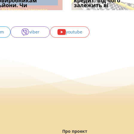
одування шкоди
овиробникам
печатка у 2026 році:
проставляється
Ростислава Кравця, що
кредит: від чого
підтвердив, що 
с
ьйони. Чи
правила засто
апостиль: пер
опублі
залежить ві
може скас
am
viber
youtube
Про проект