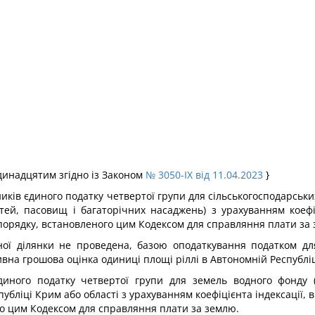
 одинадцятим згідно із Законом
№ 3050-IX від 11.04.2023
}
ників єдиного податку четвертої групи для сільськогосподарсь
жатей, пасовищ і багаторічних насаджень) з урахуванням коеф
о порядку, встановленого цим Кодексом для справляння плати за
ої ділянки не проведена, базою оподаткування податком для
вна грошова оцінка одиниці площі ріллі в Автономній Республіц
иного податку четвертої групи для земель водного фонду (в
убліці Крим або області з урахуванням коефіцієнта індексації, 
ого цим Кодексом для справляння плати за землю.