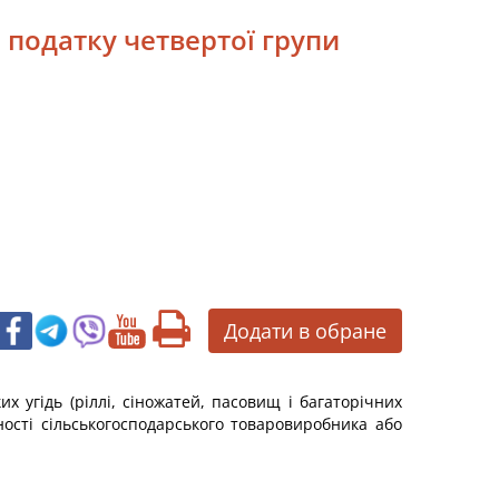
о податку четвертої групи
Додати в обране
х угідь (ріллі, сіножатей, пасовищ і багаторічних
ності сільськогосподарського товаровиробника або