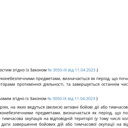
шостим згідно із Законом
№ 3050-IX від 11.04.2023
}
бухонебезпечними предметами, визначається як період, що поч
торами протимінної діяльності, та завершується останнім числ
сьомим згідно із Законом
№ 3050-IX від 11.04.2023
}
іях, на яких ведуться (велися) активні бойові дії або тимчасо
хонебезпечними предметами, визначається як період, що по
о тимчасова окупація на відповідній території (у тому числі к
 дати завершення бойових дій або тимчасової окупації на ві