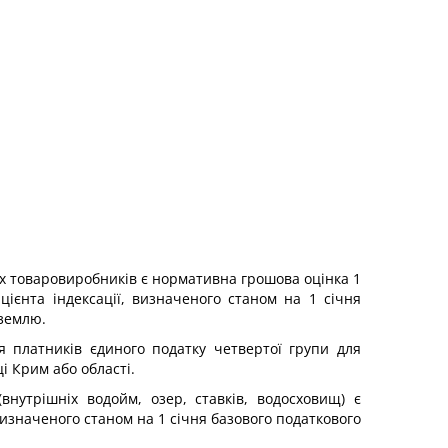
ких товаровиробників є нормативна грошова оцінка 1
іцієнта індексації, визначеного станом на 1 січня
 землю.
 платників єдиного податку четвертої групи для
і Крим або області.
нутрішніх водойм, озер, ставків, водосховищ) є
визначеного станом на 1 січня базового податкового