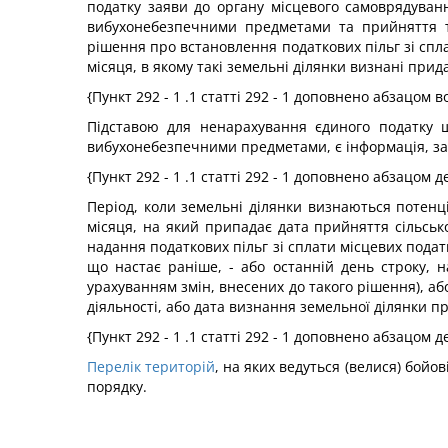
податку заяви до органу місцевого самоврядування
вибухонебезпечними предметами та прийняття та
рішення про встановлення податкових пільг зі спла
місяця, в якому такі земельні ділянки визнані при
{Пункт 292 - 1 .1 статті 292 - 1 доповнено абзацом 
Підставою для ненарахування єдиного податку щ
вибухонебезпечними предметами, є інформація, зазна
{Пункт 292 - 1 .1 статті 292 - 1 доповнено абзацом 
Період, коли земельні ділянки визнаються потен
місяця, на який припадає дата прийняття сільсь
надання податкових пільг зі сплати місцевих подат
що настає раніше, - або останній день строку, н
урахуванням змін, внесених до такого рішення), а
діяльності, або дата визнання земельної ділянки 
{Пункт 292 - 1 .1 статті 292 - 1 доповнено абзацом 
Перелік територій
, на яких ведуться (велися) бой
порядку.