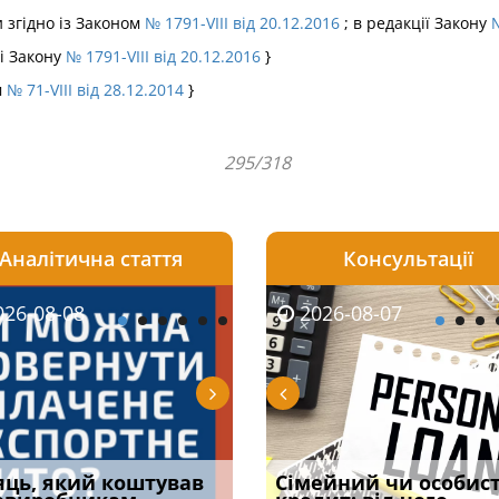
ми згідно із Законом
№ 1791-VIII від 20.12.2016
; в редакції Закону
№
ві Закону
№ 1791-VIII від 20.12.2016
}
м
№ 71-VIII від 28.12.2014
}
295/318
Аналітична стаття
Консультації
08-06
26-08-08
2026-08-05
2026-08-06
2026-08-07
2026-08-07
2026-07-30
уд встановив для
яць, який коштував
Чи потрібна ФОП
Документи, на яких не
Огляд практики ВС від
Сімейний чи особис
Восьмий ААС фак