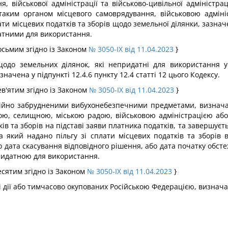
, військової адміністрації та військово-цивільної адміністр
ким органом місцевого самоврядування, військовою адмініс
ти місцевих податків та зборів щодо земельної ділянки, зазначе
датними для використання.
восьмим згідно із Законом
№ 3050-IX від 11.04.2023
}
одо земельних ділянок, які непридатні для використання у
чена у підпункті 12.4.6 пункту 12.4 статті 12 цього Кодексу.
дев'ятим згідно із Законом
№ 3050-IX від 11.04.2023
}
ційно забрудненими вибухонебезпечними предметами, визнача
кою, селищною, міською радою, військовою адміністрацією або
ків та зборів на підставі заяви платника податків, та завершуєт
а який надано пільгу зі сплати місцевих податків та зборів 
бо дата скасування відповідного рішення, або дата початку обс
придатною для використання.
десятим згідно із Законом
№ 3050-IX від 11.04.2023
}
ові дії або тимчасово окупованих Російською Федерацією, визнач