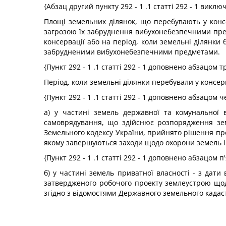
{Абзац другий пункту 292 - 1 .1 статті 292 - 1 викл
Площі земельних ділянок, що перебувають у конс
загрозою їх забруднення вибухонебезпечними пред
консервації або на період, коли земельні ділянки
забрудненими вибухонебезпечними предметами.
{Пункт 292 - 1 .1 статті 292 - 1 доповнено абзацом т
Період, коли земельні ділянки перебували у консер
{Пункт 292 - 1 .1 статті 292 - 1 доповнено абзацом 
а) у частині земель державної та комунальної 
самоврядування, що здійснює розпорядження зем
Земельного кодексу України, прийнято рішення про
якому завершуються заходи щодо охорони земель і 
{Пункт 292 - 1 .1 статті 292 - 1 доповнено абзацом 
б) у частині земель приватної власності - з дат
затвердженого робочого проекту землеустрою щод
згідно з відомостями Державного земельного кадас