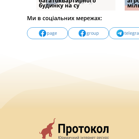
илася: як
багатоквартирного
ПРОБЛЕМА «СУДОВОЇ
відшк
агр
будинку на су
ПРАКТИКИ», АБО ПР
наявні
міл
Ми в соціальних мережах:
page
group
telegr