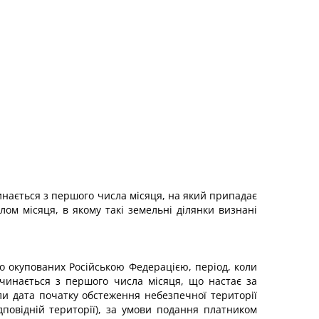
инається з першого числа місяця, на який припадає
ом місяця, в якому такі земельні ділянки визнані
во окупованих Російською Федерацією, період, коли
чинається з першого числа місяця, що настає за
оли дата початку обстеження небезпечної території
дповідній території), за умови подання платником