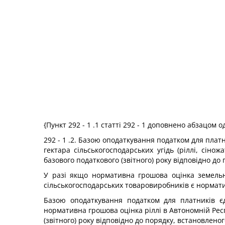
{Пункт 292 - 1 .1 статті 292 - 1 доповнено абзацом
292 - 1 .2. Базою оподаткування податком для плат
гектара сільськогосподарських угідь (ріллі, сіно
базового податкового (звітного) року відповідно д
У разі якщо нормативна грошова оцінка земельн
сільськогосподарських товаровиробників є нормати
Базою оподаткування податком для платників єд
нормативна грошова оцінка ріллі в Автономній Респ
(звітного) року відповідно до порядку, встановлен