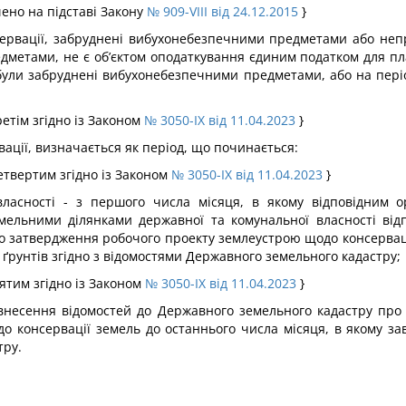
ючено на підставі Закону
№ 909-VIII від 24.12.2015
}
ервації, забруднені вибухонебезпечними предметами або непр
метами, не є об’єктом оподаткування єдиним податком для пла
 були забруднені вибухонебезпечними предметами, або на пері
ретім згідно із Законом
№ 3050-IX від 11.04.2023
}
вації, визначається як період, що починається:
четвертим згідно із Законом
№ 3050-IX від 11.04.2023
}
власності - з першого числа місяця, в якому відповідним 
ельними ділянками державної та комунальної власності ві
 затвердження робочого проекту землеустрою щодо консервації
ґрунтів згідно з відомостями Державного земельного кадастру;
п'ятим згідно із Законом
№ 3050-IX від 11.04.2023
}
и внесення відомостей до Державного земельного кадастру про 
о консервації земель до останнього числа місяця, в якому за
тру.