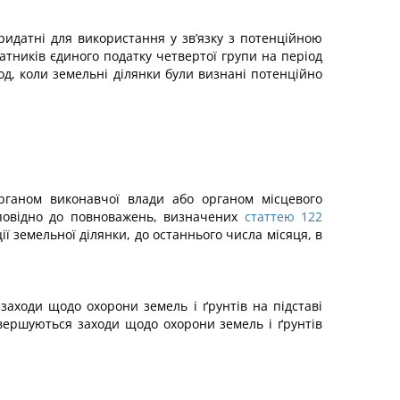
идатні для використання у зв’язку з потенційною
тників єдиного податку четвертої групи на період
од, коли земельні ділянки були визнані потенційно
органом виконавчої влади або органом місцевого
дповідно до повноважень, визначених
статтею 122
 земельної ділянки, до останнього числа місяця, в
заходи щодо охорони земель і ґрунтів на підставі
вершуються заходи щодо охорони земель і ґрунтів