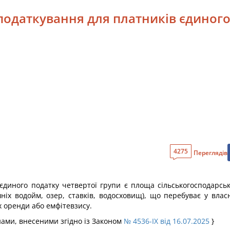
 оподаткування для платників єдиног
4275
Переглядів
 єдиного податку четвертої групи є площа сільськогосподарськи
ніх водойм, озер, ставків, водосховищ), що перебуває у влас
х оренди або емфітевзису.
мінами, внесеними згідно із Законом
№ 4536-IX від 16.07.2025
}