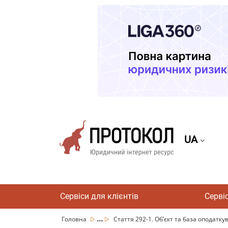
UA
Сервіси для клієнтів
Серві
...
Головна
Стаття 292-1. Об’єкт та база оподаткув