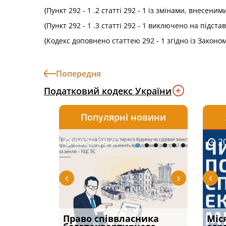
{Пункт 292 - 1 .2 статті 292 - 1 із змінами, внесени
{Пункт 292 - 1 .3 статті 292 - 1 виключено на підста
{Кодекс доповнено статтею 292 - 1 згідно із Законо
Попередня
Податковий кодекс України
Популярні новини
2026-08-07
2026-08-03
2026-
20
р, але
Право співвласника
ФУНДАМЕНТАЛЬНА
Якщо с
Міс