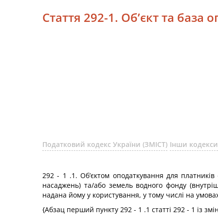
Стаття 292-1. Об’єкт та база
Податковий кодекс України (ЗМІСТ)
Інши кодекси
292 - 1 .1. Об’єктом оподаткування для платників
насаджень) та/або земель водного фонду (внутріш
надана йому у користування, у тому числі на умова
{Абзац перший пункту 292 - 1 .1 статті 292 - 1 із з