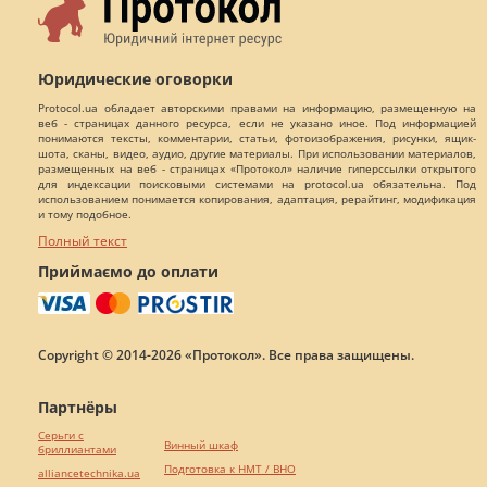
Юридические оговорки
Protocol.ua обладает авторскими правами на информацию, размещенную на
веб - страницах данного ресурса, если не указано иное. Под информацией
понимаются тексты, комментарии, статьи, фотоизображения, рисунки, ящик-
шота, сканы, видео, аудио, другие материалы. При использовании материалов,
размещенных на веб - страницах «Протокол» наличие гиперссылки открытого
для индексации поисковыми системами на protocol.ua обязательна. Под
использованием понимается копирования, адаптация, рерайтинг, модификация
и тому подобное.
Полный текст
Приймаємо до оплати
Copyright © 2014-2026 «Протокол». Все права защищены.
Партнёры
Серьги с
Винный шкаф
бриллиантами
Подготовка к НМТ / ВНО
alliancetechnika.ua