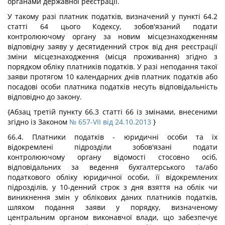
органами державної реєстрації.
У такому разі платник податків, визначений у пункті 64.2
статті 64 цього Кодексу, зобов'язаний подати
контролюючому органу за новим місцезнаходженням
відповідну заяву у десятиденний строк від дня реєстрації
зміни місцезнаходження (місця проживання) згідно з
порядком обліку платників податків. У разі неподання такої
заяви протягом 10 календарних днів платник податків або
посадові особи платника податків несуть відповідальність
відповідно до закону.
{Абзац третій пункту 66.3 статті 66 із змінами, внесеними
згідно із Законом
№ 657-VII від 24.10.2013
}
66.4. Платники податків - юридичні особи та їх
відокремлені підрозділи зобов'язані подати
контролюючому органу відомості стосовно осіб,
відповідальних за ведення бухгалтерського та/або
податкового обліку юридичної особи, її відокремлених
підрозділів, у 10-денний строк з дня взяття на облік чи
виникнення змін у облікових даних платників податків,
шляхом подання заяви у порядку, визначеному
центральним органом виконавчої влади, що забезпечує