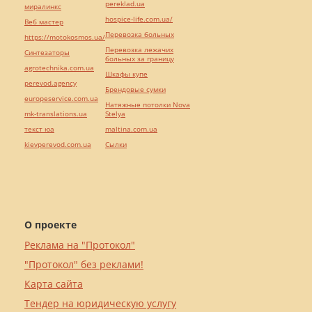
pereklad.ua
миралинкс
hospice-life.com.ua/
Веб мастер
Перевозка больных
https://motokosmos.ua/
Перевозка лежачих
Синтезаторы
больных за границу
agrotechnika.com.ua
Шкафы купе
perevod.agency
Брендовые сумки
europeservice.com.ua
Натяжные потолки Nova
mk-translations.ua
Stelya
текст юа
maltina.com.ua
kievperevod.com.ua
Cылки
О проекте
Реклама на "Протокол"
"Протокол" без реклами!
Карта сайта
Тендер на юридическую услугу