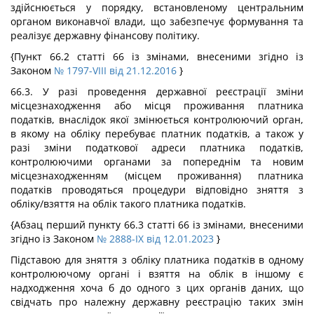
здійснюється у порядку, встановленому центральним
органом виконавчої влади, що забезпечує формування та
реалізує державну фінансову політику.
{Пункт 66.2 статті 66 із змінами, внесеними згідно із
Законом
№ 1797-VIII від 21.12.2016
}
66.3. У разі проведення державної реєстрації зміни
місцезнаходження або місця проживання платника
податків, внаслідок якої змінюється контролюючий орган,
в якому на обліку перебуває платник податків, а також у
разі зміни податкової адреси платника податків,
контролюючими органами за попереднім та новим
місцезнаходженням (місцем проживання) платника
податків проводяться процедури відповідно зняття з
обліку/взяття на облік такого платника податків.
{Абзац перший пункту 66.3 статті 66 із змінами, внесеними
згідно із Законом
№ 2888-IX від 12.01.2023
}
Підставою для зняття з обліку платника податків в одному
контролюючому органі і взяття на облік в іншому є
надходження хоча б до одного з цих органів даних, що
свідчать про належну державну реєстрацію таких змін