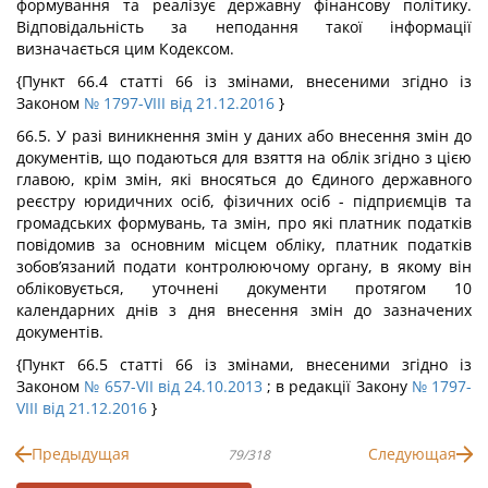
формування та реалізує державну фінансову політику.
Відповідальність за неподання такої інформації
визначається цим Кодексом.
{Пункт 66.4 статті 66 із змінами, внесеними згідно із
Законом
№ 1797-VIII від 21.12.2016
}
66.5. У разі виникнення змін у даних або внесення змін до
документів, що подаються для взяття на облік згідно з цією
главою, крім змін, які вносяться до Єдиного державного
реєстру юридичних осіб, фізичних осіб - підприємців та
громадських формувань, та змін, про які платник податків
повідомив за основним місцем обліку, платник податків
зобов’язаний подати контролюючому органу, в якому він
обліковується, уточнені документи протягом 10
календарних днів з дня внесення змін до зазначених
документів.
{Пункт 66.5 статті 66 із змінами, внесеними згідно із
Законом
№ 657-VII від 24.10.2013
; в редакції Закону
№ 1797-
VIII від 21.12.2016
}
Предыдущая
Следующая
79/318