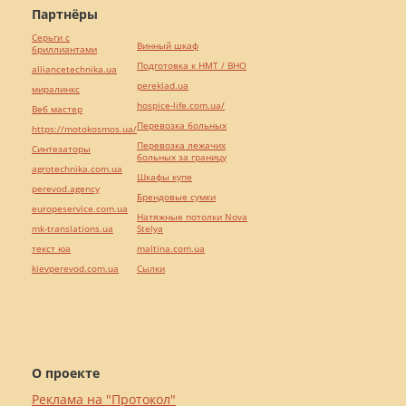
Партнёры
Серьги с
Винный шкаф
бриллиантами
Подготовка к НМТ / ВНО
alliancetechnika.ua
pereklad.ua
миралинкс
hospice-life.com.ua/
Веб мастер
Перевозка больных
https://motokosmos.ua/
Перевозка лежачих
Синтезаторы
больных за границу
agrotechnika.com.ua
Шкафы купе
perevod.agency
Брендовые сумки
europeservice.com.ua
Натяжные потолки Nova
mk-translations.ua
Stelya
текст юа
maltina.com.ua
kievperevod.com.ua
Cылки
О проекте
Реклама на "Протокол"