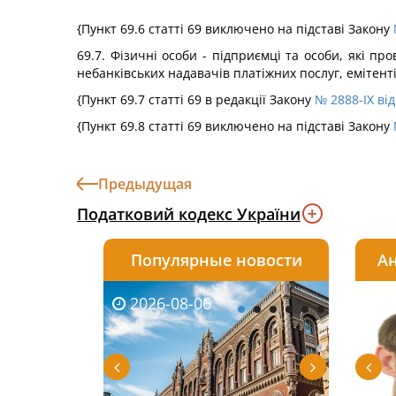
{Пункт 69.6 статті 69 виключено на підставі Закону
69.7. Фізичні особи - підприємці та особи, які пр
небанківських надавачів платіжних послуг, емітент
{Пункт 69.7 статті 69 в редакції Закону
№ 2888-IX від
{Пункт 69.8 статті 69 виключено на підставі Закону
Предыдущая
Податковий кодекс України
Популярные новости
Ан
2026-08-06
2026-08-03
2026-
20