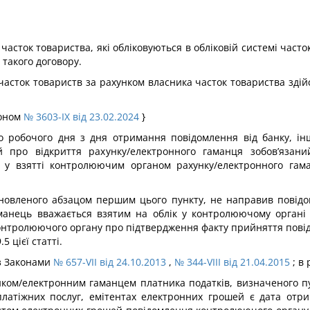
 часток товариства, які обліковуються в обліковій системі часто
 такого договору.
асток товариств за рахунком власника часток товариства здійс
коном
№ 3603-IX від 23.02.2024
}
 робочого дня з дня отримання повідомлення від банку, інш
й про відкриття рахунку/електронного гаманця зобов’язан
 у взятті контролюючим органом рахунку/електронного гама
овленого абзацом першим цього пункту, не направив повідом
аманець вважається взятим на облік у контролюючому органі
контролюючого органу про підтвердження факту прийняття пові
 цієї статті.
із Законами
№ 657-VII від 24.10.2013
,
№ 344-VIII від 21.04.2015
; в 
ком/електронним гаманцем платника податків, визначеного пункт
 платіжних послуг, емітентах електронних грошей є дата от