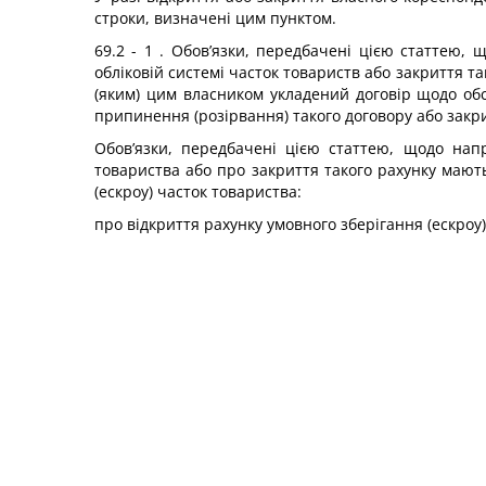
строки, визначені цим пунктом.
69.2 - 1 . Обов’язки, передбачені цією статтею
обліковій системі часток товариств або закриття 
(яким) цим власником укладений договір щодо обс
припинення (розірвання) такого договору або закри
Обов’язки, передбачені цією статтею, щодо нап
товариства або про закриття такого рахунку мают
(ескроу) часток товариства:
про відкриття рахунку умовного зберігання (ескроу) 