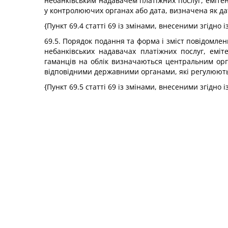
небанківським надавачем платіжних послуг, еміте
у контролюючих органах або дата, визначена як дат
{Пункт 69.4 статті 69 із змінами, внесеними згідно 
69.5. Порядок подання та форма і зміст повідомлен
небанківських надавачах платіжних послуг, еміт
гаманців на облік визначаються центральним орг
відповідними державними органами, які регулюють 
{Пункт 69.5 статті 69 із змінами, внесеними згідно 