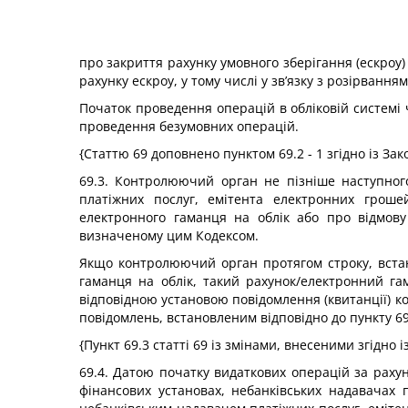
про закриття рахунку умовного зберігання (ескроу)
рахунку ескроу, у тому числі у зв’язку з розірванням
Початок проведення операцій в обліковій системі ч
проведення безумовних операцій.
{Статтю 69 доповнено пунктом 69.2 - 1 згідно із За
69.3. Контролюючий орган не пізніше наступного
платіжних послуг, емітента електронних гроше
електронного гаманця на облік або про відмову
визначеному цим Кодексом.
Якщо контролюючий орган протягом строку, встан
гаманця на облік, такий рахунок/електронний г
відповідною установою повідомлення (квитанції) 
повідомлень, встановленим відповідно до пункту 69.5
{Пункт 69.3 статті 69 із змінами, внесеними згідно 
69.4. Датою початку видаткових операцій за рахун
фінансових установах, небанківських надавачах