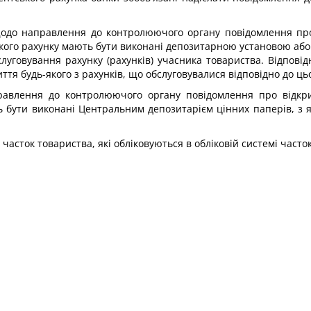
, щодо направлення до контролюючого органу повідомлення про
такого рахунку мають бути виконані депозитарною установою аб
луговування рахунку (рахунків) учасника товариства. Відпові
ття будь-якого з рахунків, що обслуговувалися відповідно до ць
равлення до контролюючого органу повідомлення про відкрит
ь бути виконані Центральним депозитарієм цінних паперів, з я
часток товариства, які обліковуються в обліковій системі часток,