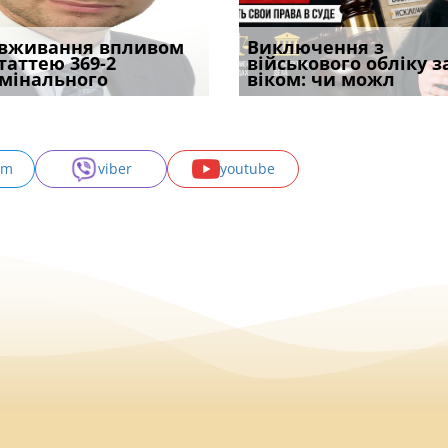
уд встановив для
вживання впливом
Особливості захисту у
Чоловік помер, але
Переоформлення
Виключення з
Восьмий ААС фак
одування шкоди
статтею 369-2
кримінальному
позика залишилася: як
відстрочки за іншою
військового обліку з
підтвердив, що 
с
мінального
провадженні: я
фраза «на
підставою: нов
віком: чи можл
може скас
am
viber
youtube