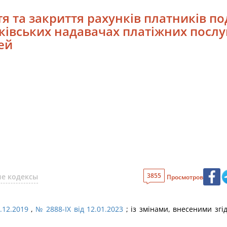
тя та закриття рахунків платників по
ківських надавачах платіжних послу
ей
3855
е кодексы
Просмотров
.12.2019
,
№ 2888-IX від 12.01.2023
; із змінами, внесеними згі