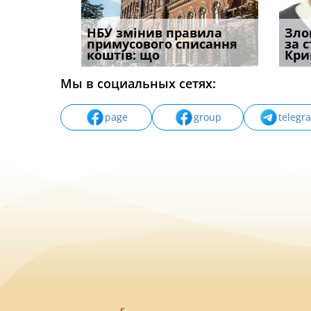
к підстава
НБУ змінив правила
Водії можуть отримати
Якщо с
Зло
ня:
примусового списання
компенсацію за
відшк
за 
коштів: що
незаконні дії
наявні
Кри
Мы в социальных сетях:
page
group
telegr