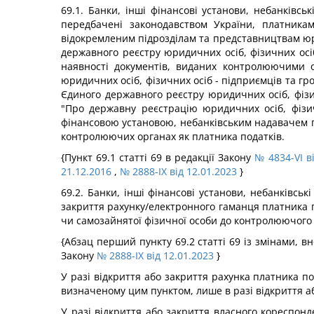
69.1. Банки, інші фінансові установи, небанківсь
передбачені законодавством України, платника
відокремленим підрозділам та представництвам юри
державного реєстру юридичних осіб, фізичних осі
наявності документів, виданих контролюючими о
юридичних осіб, фізичних осіб - підприємців та гр
Єдиного державного реєстру юридичних осіб, фізи
"Про державну реєстрацію юридичних осіб, фізич
фінансовою установою, небанківським надавачем пл
контролюючих органах як платника податків.
{Пункт 69.1 статті 69 в редакції Закону
№ 4834-VI в
21.12.2016
,
№ 2888-IX від 12.01.2023
}
69.2. Банки, інші фінансові установи, небанківсь
закриття рахунку/електронного гаманця платника по
чи самозайнятої фізичної особи до контролюючого о
{Абзац перший пункту 69.2 статті 69 із змінами, в
Закону
№ 2888-IX від 12.01.2023
}
У разі відкриття або закриття рахунка платника по
визначеному цим пунктом, лише в разі відкриття а
У разі відкриття або закриття власного кореспонд