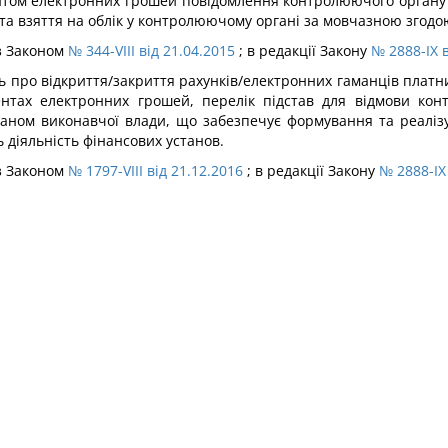
нтом електронних грошей повідомлення контролюючого органу 
а взяття на облік у контролюючому органі за мовчазною згодою з
із Законом
№ 344-VIII від 21.04.2015
; в редакції Закону
№ 2888-IX в
ь про відкриття/закриття рахунків/електронних гаманців платни
ентах електронних грошей, перелік підстав для відмови кон
аном виконавчої влади, що забезпечує формування та реалізу
діяльність фінансових установ.
із Законом
№ 1797-VIII від 21.12.2016
; в редакції Закону
№ 2888-IX