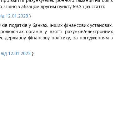
про взяття рахунку/електронного гаманця на облік
гідно з абзацом другим пункту 69.3 цієї статті.
ід 12.01.2023
}
ків податків у банках, інших фінансових установах,
тролюючих органів у взятті рахунків/електронних
є державну фінансову політику, за погодженням з
 від 12.01.2023
}