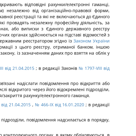
ідкривають відповідні рахунки/електронні гаманці,
) незалежно від організаційно-правової форми,
авної реєстрації та які не включаються до Єдиного
кі провадять незалежну професійну діяльність, за
анах, або виписки з Єдиного державного реєстру
ючих органах здійснюється на підставі відомостей з
державним реєстратором згідно із
Законом України
рмації з цього реєстру, отриманої банком, іншою
акону, із зазначенням даних про взяття на облік у
II від 21.04.2015
; в редакції Законів
№ 1797-VIII від
ов’язані надіслати повідомлення про відкриття або
слі відкритого через його відокремлені підрозділи,
тя/закриття рахунку/електронного гаманця.
 від 21.04.2015
,
№ 466-IX від 16.01.2020
; в редакції
і підрозділи, повідомлення надсилається в порядку,
до контролюючого органу, в якому обліковуються, в