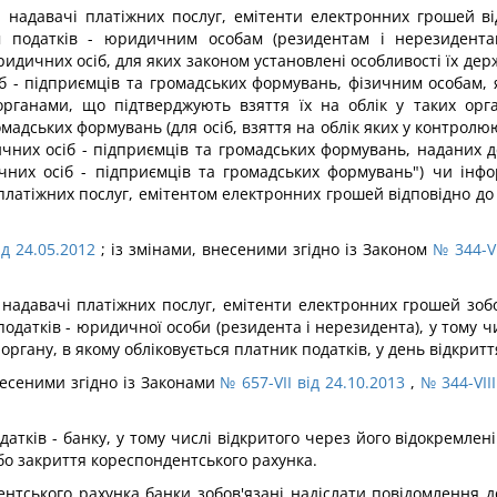
кі надавачі платіжних послуг, емітенти електронних грошей в
м податків - юридичним особам (резидентам і нерезидентам
дичних осіб, для яких законом установлені особливості їх держ
б - підприємців та громадських формувань, фізичним особам, я
рганами, що підтверджують взяття їх на облік у таких орг
омадських формувань (для осіб, взяття на облік яких у контролю
чних осіб - підприємців та громадських формувань, наданих 
них осіб - підприємців та громадських формувань") чи інфо
атіжних послуг, емітентом електронних грошей відповідно до з
ід 24.05.2012
; із змінами, внесеними згідно із Законом
№ 344-VI
кі надавачі платіжних послуг, емітенти електронних грошей зоб
датків - юридичної особи (резидента і нерезидента), у тому чи
ргану, в якому обліковується платник податків, у день відкрит
несеними згідно із Законами
№ 657-VII від 24.10.2013
,
№ 344-VIII
датків - банку, у тому числі відкритого через його відокремлен
бо закриття кореспондентського рахунка.
ентського рахунка банки зобов'язані надіслати повідомлення 