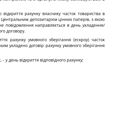
 відкриття рахунку власнику часток товариства в
о Центральним депозитарієм цінних паперів, з якою
дне повідомлення направляється в день укладення/
ого договору.
тя рахунку умовного зберігання (ескроу) часток
ким укладено договір рахунку умовного зберігання
 - у день відкриття відповідного рахунку;