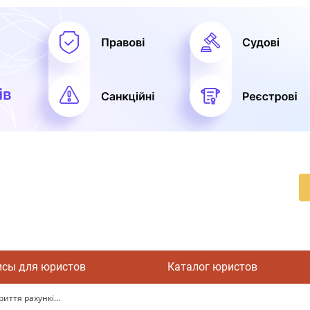
исы для юристов
Каталог юристов
иття рахункі...