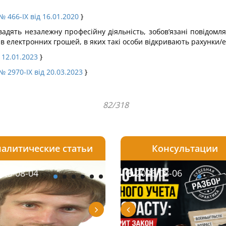
№ 466-IX від 16.01.2020
}
овадять незалежну професійну діяльність, зобов’язані повідомля
ів електронних грошей, в яких такі особи відкривають рахунки/е
 12.01.2023
}
№ 2970-IX від 20.03.2023
}
82/318
алитические статьи
Консультации
08-06
26-08-04
2026-08-05
2026-08-05
2026-08-04
2026-08-06
2026-07-30