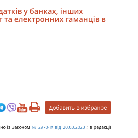
датків у банках, інших
г та електронних гаманців в
Добавить в избраное
дно із Законом
№ 2970-IX від 20.03.2023
; в редакції