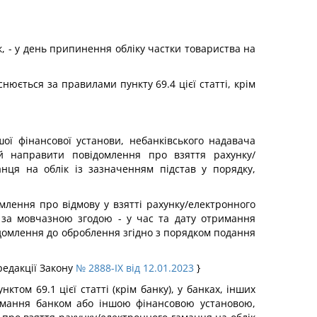
к, - у день припинення обліку частки товариства на
нюється за правилами пункту 69.4 цієї статті, крім
ої фінансової установи, небанківського надавача
ий направити повідомлення про взяття рахунку/
нця на облік із зазначенням підстав у порядку,
лення про відмову у взятті рахунку/електронного
 за мовчазною згодою - у час та дату отримання
домлення до оброблення згідно з порядком подання
редакції Закону
№ 2888-IX від 12.01.2023
}
ом 69.1 цієї статті (крім банку), у банках, інших
римання банком або іншою фінансовою установою,