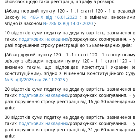
обов’язок щодо такої реєстрації, штрафу в розмірі:
{Абзац перший пункту 120 - 1 .1 статті 120 - 1 в редакції
Закону
№ 466-IX від 16.01.2020
; із змінами, внесеними
згідно із Законом
№ 786-IX від 14.07.2020
}
10 відсотків суми податку на додану вартість, зазначеної в
таких
податкових накладних
/розрахунках коригування, - у
разі порушення строку реєстрації до 15 календарних днів;
{Абзац другий пункту 120 - 1 .1 статті 120 - 1 в посутньому
зв’язку з абзацом першим пункту 120 - 1 .1 статті 120 - 1
визнано таким, що відповідає Конституції України (є
конституційним), згідно з Рішенням Конституційного Суду
№ 5-р(II)/2025 від 26.11.2025
}
20 відсотків суми податку на додану вартість, зазначеної в
таких
податкових накладних
/розрахунках коригування, - у
разі порушення строку реєстрації від 16 до 30 календарних
днів;
30 відсотків суми податку на додану вартість, зазначеної в
таких
податкових накладних
/розрахунках коригування, - у
разі порушення строку реєстрації від 31 до 60 календарних
днів;