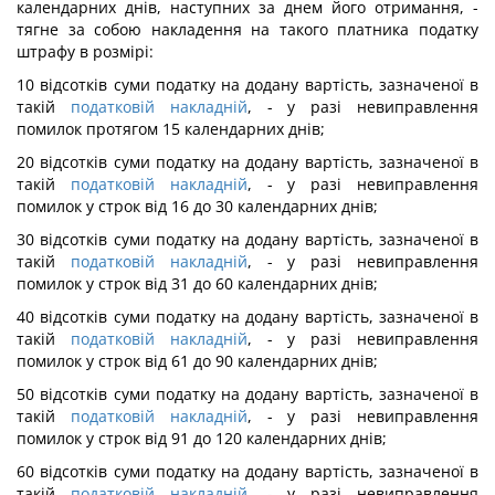
календарних днів, наступних за днем його отримання, -
тягне за собою накладення на такого платника податку
штрафу в розмірі:
10 відсотків суми податку на додану вартість, зазначеної в
такій
податковій накладній
, - у разі невиправлення
помилок протягом 15 календарних днів;
20 відсотків суми податку на додану вартість, зазначеної в
такій
податковій накладній
, - у разі невиправлення
помилок у строк від 16 до 30 календарних днів;
30 відсотків суми податку на додану вартість, зазначеної в
такій
податковій накладній
, - у разі невиправлення
помилок у строк від 31 до 60 календарних днів;
40 відсотків суми податку на додану вартість, зазначеної в
такій
податковій накладній
, - у разі невиправлення
помилок у строк від 61 до 90 календарних днів;
50 відсотків суми податку на додану вартість, зазначеної в
такій
податковій накладній
, - у разі невиправлення
помилок у строк від 91 до 120 календарних днів;
60 відсотків суми податку на додану вартість, зазначеної в
такій
податковій накладній
, - у разі невиправлення