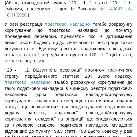
{Абзац тринадцятий пункту 120 - 1 .1 статті 120 - 1 із
змінами, внесеними згідно із Законом
№ 466-IX від
16.01.2020
}
У разі реєстрації
податкової накладної
та/або розрахунку
коригування до податкової накладної до початку
проведення перевірки, предметом якої є дотримання
вимог цього Кодексу щодо своєчасності реєстрації таких
документів в Єдиному реєстрі податкових накладних,
штрафні санкції, передбачені пунктом 120 - 1 .2 цієї статті,
не застосовуються.
120 - 1 .2. Відсутність реєстрації протягом граничного
строку, передбаченого статтею 201 цього Кодексу,
податкової накладної
та/або розрахунку коригування до
такої податкової накладної в Єдиному реєстрі податкових
накладних (крім податкової накладної/розрахунку
коригування, складеної на операції з постачання товарів/
послуг, що звільняються від оподаткування податком на
додану вартість; податкової накладної/розрахунку
коригування, складеної на операції, що оподатковуються
за нульовою ставкою, податкової накладної, складеної
відповідно до пункту 198.5 статті 198 цього Кодексу у разі