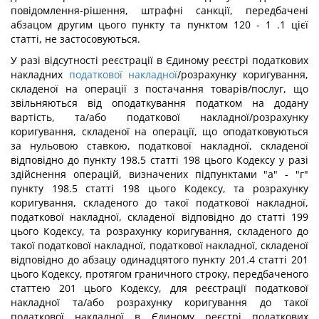
повідомлення-рішення, штрафні санкції, передбачені
абзацом другим цього пункту та пунктом 120 - 1 .1 цієї
статті, не застосовуються.
У разі відсутності реєстрації в Єдиному реєстрі податкових
накладних
податкової накладної
/розрахунку коригування,
складеної на операції з постачання товарів/послуг, що
звільняються від оподаткування податком на додану
вартість, та/або податкової накладної/розрахунку
коригування, складеної на операції, що оподатковуються
за нульовою ставкою, податкової накладної, складеної
відповідно до пункту 198.5 статті 198 цього Кодексу у разі
здійснення операцій, визначених підпунктами "а" - "г"
пункту 198.5 статті 198 цього Кодексу, та розрахунку
коригування, складеного до такої податкової накладної,
податкової накладної, складеної відповідно до статті 199
цього Кодексу, та розрахунку коригування, складеного до
такої податкової накладної, податкової накладної, складеної
відповідно до абзацу одинадцятого пункту 201.4 статті 201
цього Кодексу, протягом граничного строку, передбаченого
статтею 201 цього Кодексу, для реєстрації податкової
накладної та/або розрахунку коригування до такої
податкової накладної в Єдиному реєстрі податкових