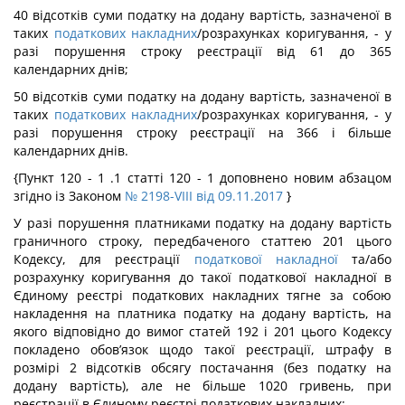
40 відсотків суми податку на додану вартість, зазначеної в
таких
податкових накладних
/розрахунках коригування, - у
разі порушення строку реєстрації від 61 до 365
календарних днів;
50 відсотків суми податку на додану вартість, зазначеної в
таких
податкових накладних
/розрахунках коригування, - у
разі порушення строку реєстрації на 366 і більше
календарних днів.
{Пункт 120 - 1 .1 статті 120 - 1 доповнено новим абзацом
згідно із Законом
№ 2198-VIII від 09.11.2017
}
У разі порушення платниками податку на додану вартість
граничного строку, передбаченого статтею 201 цього
Кодексу, для реєстрації
податкової
накладної
та/або
розрахунку коригування до такої податкової накладної в
Єдиному реєстрі податкових накладних тягне за собою
накладення на платника податку на додану вартість, на
якого відповідно до вимог статей 192 і 201 цього Кодексу
покладено обов’язок щодо такої реєстрації, штрафу в
розмірі 2 відсотків обсягу постачання (без податку на
додану вартість), але не більше 1020 гривень, при
реєстрації в Єдиному реєстрі податкових накладних: