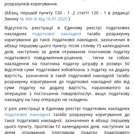
розрахунків коригування.
{Абзац перший пункту 120 - 1 .2 статті 120 - 1 в редакції
Закону
№ 466-IX від 16.01.2020
}
Відсутність реєстрації в Єдиному реєстрі податкових
накладних
податкової накладної
та/або розрахунку
коригування до такої податкової накладної, зазначених в
абзаці першому цього пункту, після спливу 10 календарних
днів, наступних за днем отримання платником податку
податкового повідомлення-рішення, - тягне за собою
накладення на платника податку штрафу в розмірі 50
відсотків суми податкових зобов’язань з податку на додану
вартість, зазначеної в такій податковій накладній та/або
розрахунку коригування до податкової накладної або від
суми податку на додану вартість, нарахованого за
операцією з постачання товарів/послуг, якщо податкову
накладну на таку операцію не складено.
У разі реєстрації в Єдиному реєстрі податкових накладних
податкової накладної
та/або розрахунку коригування до
такої податкової накладної, зазначених в абзаці першому
цього пункту, протягом 10 календарних днів, наступних за
днем отримання платником податку податкового