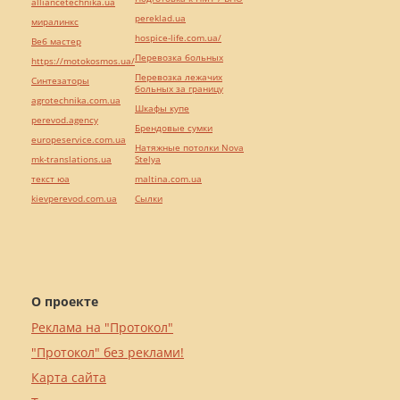
alliancetechnika.ua
pereklad.ua
миралинкс
hospice-life.com.ua/
Веб мастер
Перевозка больных
https://motokosmos.ua/
Перевозка лежачих
Синтезаторы
больных за границу
agrotechnika.com.ua
Шкафы купе
perevod.agency
Брендовые сумки
europeservice.com.ua
Натяжные потолки Nova
mk-translations.ua
Stelya
текст юа
maltina.com.ua
kievperevod.com.ua
Cылки
О проекте
Реклама на "Протокол"
"Протокол" без реклами!
Карта сайта