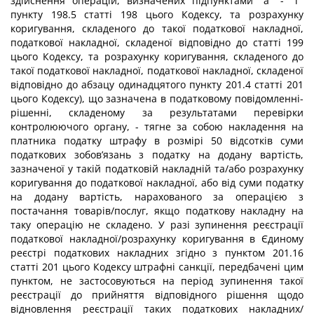
здійснення операцій, визначених підпунктами "а" - "г"
пункту 198.5 статті 198 цього Кодексу, та розрахунку
коригування, складеного до такої податкової накладної,
податкової накладної, складеної відповідно до статті 199
цього Кодексу, та розрахунку коригування, складеного до
такої податкової накладної, податкової накладної, складеної
відповідно до абзацу одинадцятого пункту 201.4 статті 201
цього Кодексу), що зазначена в податковому повідомленні-
рішенні, складеному за результатами перевірки
контролюючого органу, - тягне за собою накладення на
платника податку штрафу в розмірі 50 відсотків суми
податкових зобов’язань з податку на додану вартість,
зазначеної у такій податковій накладній та/або розрахунку
коригування до податкової накладної, або від суми податку
на додану вартість, нарахованого за операцією з
постачання товарів/послуг, якщо податкову накладну на
таку операцію не складено. У разі зупинення реєстрації
податкової накладної/розрахунку коригування в Єдиному
реєстрі податкових накладних згідно з пунктом 201.16
статті 201 цього Кодексу штрафні санкції, передбачені цим
пунктом, не застосовуються на період зупинення такої
реєстрації до прийняття відповідного рішення щодо
відновлення реєстрації таких податкових накладних/