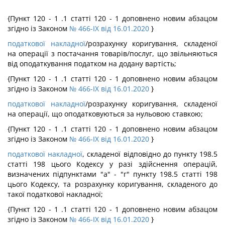
{Пункт 120 - 1 .1 статті 120 - 1 доповнено новим абзацом
згідно із Законом
№ 466-IX від 16.01.2020
}
податкової накладної
/розрахунку коригування, складеної
на операції з постачання товарів/послуг, що звільняються
від оподаткування податком на додану вартість;
{Пункт 120 - 1 .1 статті 120 - 1 доповнено новим абзацом
згідно із Законом
№ 466-IX від 16.01.2020
}
податкової накладної
/розрахунку коригування, складеної
на операції, що оподатковуються за нульовою ставкою;
{Пункт 120 - 1 .1 статті 120 - 1 доповнено новим абзацом
згідно із Законом
№ 466-IX від 16.01.2020
}
податкової накладної
, складеної відповідно до пункту 198.5
статті 198 цього Кодексу у разі здійснення операцій,
визначених підпунктами "а" - "г" пункту 198.5 статті 198
цього Кодексу, та розрахунку коригування, складеного до
такої податкової накладної;
{Пункт 120 - 1 .1 статті 120 - 1 доповнено новим абзацом
згідно із Законом
№ 466-IX від 16.01.2020
}