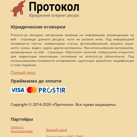
Юридические оговорки
Protocol.ua обладает авторскими правами на информацию, размещенную на
веб - страницах данного ресурса, если не указано иное. Под информацией
понимаются тексты, комментарии, статьи, фотоизображения, рисунки, ящик-
шота, сканы, видео, аудио, другие материалы. При использовании материалов,
размещенных на веб - страницах «Протокол» наличие гиперссылки открытого
для индексации поисковыми системами на protocol.ua обязательна. Под
использованием понимается копирования, адаптация, рерайтинг, модификация
и тому подобное.
Полный текст
Приймаємо до оплати
Copyright © 2014-2026 «Протокол». Все права защищены.
Партнёры
Серьги с
Винный шкаф
бриллиантами
Подготовка к НМТ / ВНО