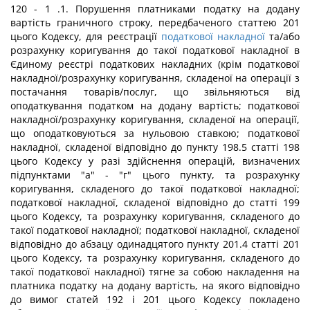
120 - 1 .1. Порушення платниками податку на додану
вартість граничного строку, передбаченого статтею 201
цього Кодексу, для реєстрації
податкової накладної
та/або
розрахунку коригування до такої податкової накладної в
Єдиному реєстрі податкових накладних (крім податкової
накладної/розрахунку коригування, складеної на операції з
постачання товарів/послуг, що звільняються від
оподаткування податком на додану вартість; податкової
накладної/розрахунку коригування, складеної на операції,
що оподатковуються за нульовою ставкою; податкової
накладної, складеної відповідно до пункту 198.5 статті 198
цього Кодексу у разі здійснення операцій, визначених
підпунктами "а" - "г" цього пункту, та розрахунку
коригування, складеного до такої податкової накладної;
податкової накладної, складеної відповідно до статті 199
цього Кодексу, та розрахунку коригування, складеного до
такої податкової накладної; податкової накладної, складеної
відповідно до абзацу одинадцятого пункту 201.4 статті 201
цього Кодексу, та розрахунку коригування, складеного до
такої податкової накладної) тягне за собою накладення на
платника податку на додану вартість, на якого відповідно
до вимог статей 192 і 201 цього Кодексу покладено