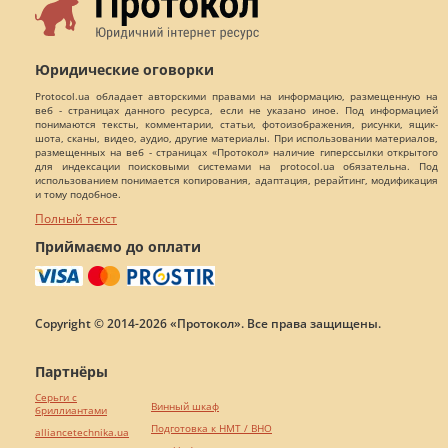
Юридические оговорки
Protocol.ua обладает авторскими правами на информацию, размещенную на
веб - страницах данного ресурса, если не указано иное. Под информацией
понимаются тексты, комментарии, статьи, фотоизображения, рисунки, ящик-
шота, сканы, видео, аудио, другие материалы. При использовании материалов,
размещенных на веб - страницах «Протокол» наличие гиперссылки открытого
для индексации поисковыми системами на protocol.ua обязательна. Под
использованием понимается копирования, адаптация, рерайтинг, модификация
и тому подобное.
Полный текст
Приймаємо до оплати
Copyright © 2014-2026 «Протокол». Все права защищены.
Партнёры
Серьги с
Винный шкаф
бриллиантами
Подготовка к НМТ / ВНО
alliancetechnika.ua