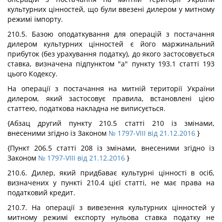
культурних цінностей, що були ввезені дилером у митному
режимі імпорту.
210.5. Базою оподаткування для операцій з постачання
дилером культурних цінностей є його маржинальний
прибуток (без урахування податку), до якого застосовується
ставка, визначена підпунктом "а" пункту 193.1 статті 193
цього Кодексу.
На операції з постачання на митній території України
дилером, який застосовує правила, встановлені цією
статтею, податкова накладна не виписується.
{Абзац другий пункту 210.5 статті 210 із змінами,
внесеними згідно із Законом
№ 1797-VIII від 21.12.2016
}
{Пункт 206.5 статті 208 із змінами, внесеними згідно із
Законом
№ 1797-VIII від 21.12.2016
}
210.6. Дилер, який придбаває культурні цінності в осіб,
визначених у пункті 210.4 цієї статті, не має права на
податковий кредит.
210.7. На операції з вивезення культурних цінностей у
митному режимі експорту нульова ставка податку не