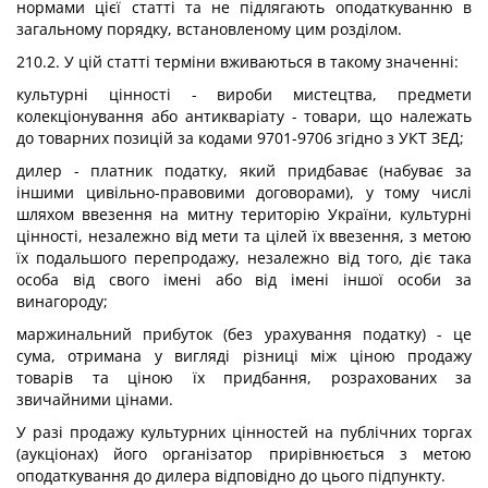
нормами цієї статті та не підлягають оподаткуванню в
загальному порядку, встановленому цим розділом.
210.2. У цій статті терміни вживаються в такому значенні:
культурні цінності - вироби мистецтва, предмети
колекціонування або антикваріату - товари, що належать
до товарних позицій за кодами 9701-9706 згідно з УКТ ЗЕД;
дилер - платник податку, який придбаває (набуває за
іншими цивільно-правовими договорами), у тому числі
шляхом ввезення на митну територію України, культурні
цінності, незалежно від мети та цілей їх ввезення, з метою
їх подальшого перепродажу, незалежно від того, діє така
особа від свого імені або від імені іншої особи за
винагороду;
маржинальний прибуток (без урахування податку) - це
сума, отримана у вигляді різниці між ціною продажу
товарів та ціною їх придбання, розрахованих за
звичайними цінами.
У разі продажу культурних цінностей на публічних торгах
(аукціонах) його організатор прирівнюється з метою
оподаткування до дилера відповідно до цього підпункту.