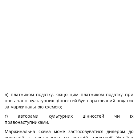
в) платником податку, якщо цим платником податку при
постачанні культурних цінностей був нарахований податок
за маржинальною схемою;
г) авторами культурних цінностей чи їх
правонаступниками.
Маржинальна схема може застосовуватися дилером до
операцій з постачання на митній території України