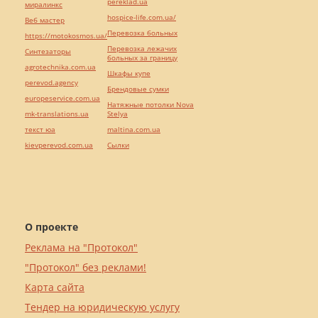
pereklad.ua
миралинкс
hospice-life.com.ua/
Веб мастер
Перевозка больных
https://motokosmos.ua/
Перевозка лежачих
Синтезаторы
больных за границу
agrotechnika.com.ua
Шкафы купе
perevod.agency
Брендовые сумки
europeservice.com.ua
Натяжные потолки Nova
mk-translations.ua
Stelya
текст юа
maltina.com.ua
kievperevod.com.ua
Cылки
О проекте
Реклама на "Протокол"
"Протокол" без реклами!
Карта сайта
Тендер на юридическую услугу