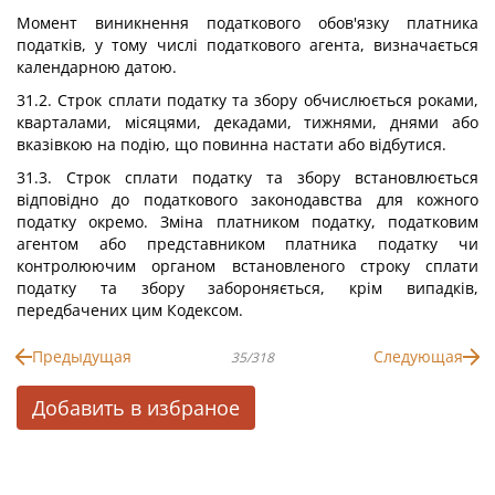
Момент виникнення податкового обов'язку платника
податків, у тому числі податкового агента, визначається
календарною датою.
31.2. Строк сплати податку та збору обчислюється роками,
кварталами, місяцями, декадами, тижнями, днями або
вказівкою на подію, що повинна настати або відбутися.
31.3. Строк сплати податку та збору встановлюється
відповідно до податкового законодавства для кожного
податку окремо. Зміна платником податку, податковим
агентом або представником платника податку чи
контролюючим органом встановленого строку сплати
податку та збору забороняється, крім випадків,
передбачених цим Кодексом.
Предыдущая
Следующая
35/318
Добавить в избраное