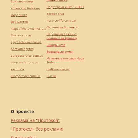
Винный шкаф
бриллиантами
Подготовка к НМТ / ВНО
alliancetechnika.ua
pereklad.ua
миралинкс
hospice-life.com.ua/
Веб мастер
Перевозка больных
https://motokosmos.ua/
Перевозка лежачих
Синтезаторы
больных за границу
agrotechnika.com.ua
Шкафы купе
perevod.agency
Брендовые сумки
europeservice.com.ua
Натяжные потолки Nova
mk-translations.ua
Stelya
текст юа
maltina.com.ua
kievperevod.com.ua
Cылки
О проекте
Реклама на "Протокол"
"Протокол" без реклами!
Карта сайта