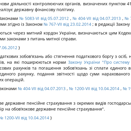
ови діяльності контролюючих органів, визначених пунктом 41.
алізує державну фінансову політику.
з Законами
№ 5083-VI від 05.07.2012
,
№ 404-VII від 04.07.2013
,
№ 7
ими згідно із Законом
№ 767-VII від 23.02.2014
; в редакції Закону
ються через митний кордон України, визначаються цим Кодекс
ми законами з питань митної справи.
7.06.2012
}
даткових зобов'язань або стягнення податкового боргу з осіб,
нків, на які поширюються норми
Закону України "Про систему 
ових рахунків та погашення зобов'язань зі сплати єдиного в
єдиного рахунку, подання звітності щодо суми нарахованого 
их операцій.
 Законами
№ 404-VII від 04.07.2013
,
№ 1200-VII від 10.04.2014
,
№ 19
ове державне пенсійне страхування з окремих видів господарсь
ір на обов’язкове державне пенсійне страхування".
№ 1200-VII від 10.04.2014
}