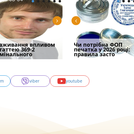
трафував
вживання впливом
Скорочення під час
Чоловік помер, але
Переоформлення
Чи потрібна ФОП
При зарахуванні в
ира військової
статтею 369-2
воєнного стану: як діяти
позика залишилася: як
відстрочки за іншою
печатка у 2026 році:
покарання днів
и за ігн
мінального
робото
фраза «на
підставою: нов
правила засто
тримання пі
am
viber
youtube