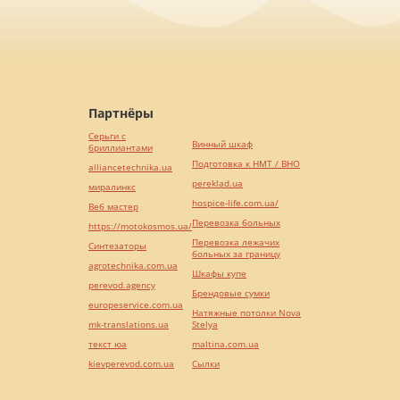
Партнёры
Серьги с
Винный шкаф
бриллиантами
Подготовка к НМТ / ВНО
alliancetechnika.ua
pereklad.ua
миралинкс
hospice-life.com.ua/
Веб мастер
Перевозка больных
https://motokosmos.ua/
Перевозка лежачих
Синтезаторы
больных за границу
agrotechnika.com.ua
Шкафы купе
perevod.agency
Брендовые сумки
europeservice.com.ua
Натяжные потолки Nova
mk-translations.ua
Stelya
текст юа
maltina.com.ua
kievperevod.com.ua
Cылки