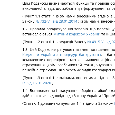
Цим Кодексом визначаються функції та правові осн
виконавчої влади, що забезпечує формування та ре
{Пункт 1.1 статті 1 із змінами, внесеними згідно і
Закону
№ 732-VII від 28.01.2014
; із змінами, внесен
1.2. Правила оподаткування товарів, що переміщу
встановлюються
Митним кодексом України
та інши
{Пункт 1.2 статті 1 в редакції Закону
№ 4915-VI від 0
1.3. Цей Кодекс не регулює питання погашення по
Кодексом України з процедур банкрутства
, з ба
комплексних перевірок з метою виявлення фінанс
страхування (крім особливостей функціонування 
пенсійне страхування з окремих видів господарськ
{Пункт 1.3 статті 1 із змінами, внесеними згідно із
IX від 16.01.2020
}
1.4. Встановлення і скасування зборів на обов’язк
здійснюються відповідно до Закону України "Про зб
{Статтю 1 доповнено пунктом 1.4 згідно із Законом