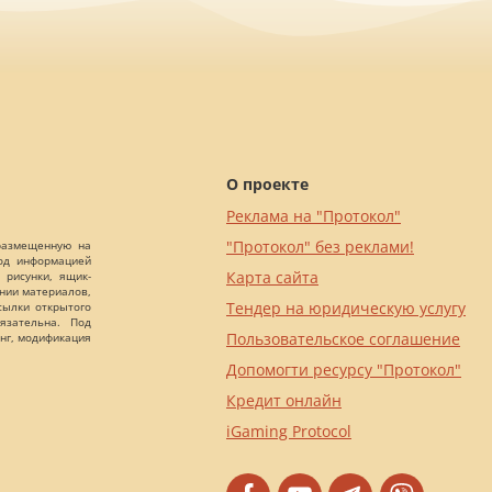
О проекте
Реклама на "Протокол"
"Протокол" без реклами!
 размещенную на
Под информацией
Карта сайта
 рисунки, ящик-
ании материалов,
Тендер на юридическую услугу
сылки открытого
язательна. Под
Пользовательское соглашение
нг, модификация
Допомогти ресурсу "Протокол"
Кредит онлайн
iGaming Protocol