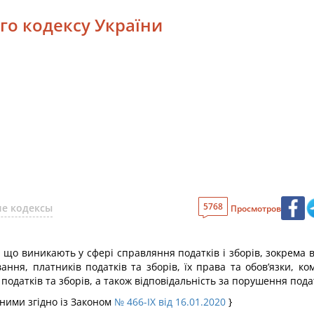
ого кодексу України
5768
е кодексы
Просмотров
, що виникають у сфері справляння податків і зборів, зокрема 
вання, платників податків та зборів, їх права та обов’язки,
я податків та зборів, а також відповідальність за порушення под
еними згідно із Законом
№ 466-IX від 16.01.2020
}