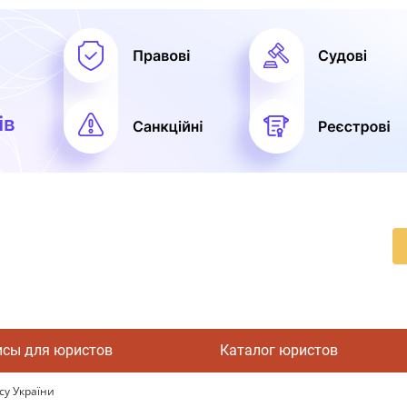
исы для юристов
Каталог юристов
су України