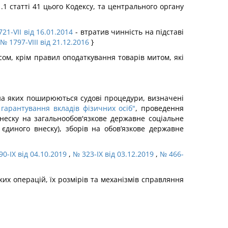
1 статті 41 цього Кодексу, та центрального органу
21-VII від 16.01.2014
- втратив чинність на підставі
№ 1797-VIII від 21.12.2016
}
ом, крім правил оподаткування товарів митом, які
 на яких поширюються судові процедури, визначені
гарантування вкладів фізичних осіб"
, проведення
неску на загальнообов'язкове державне соціальне
єдиного внеску), зборів на обов’язкове державне
0-IX від 04.10.2019
,
№ 323-IX від 03.12.2019
,
№ 466-
ких операцій, їх розмірів та механізмів справляння