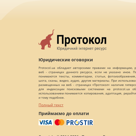
Юридические оговорки
Protocol.ua обладает авторскими правами на информацию,
веб - страницах данного ресурса, если не указано иное. 
понимаются тексты, комментарии, статьи, фотоизображения,
шота, сканы, видео, аудио, другие материалы. При использов
размещенных на веб - страницах «Протокол» наличие гиперс
для индексации поисковыми системами на protocol.ua об
использованием понимается копирования, адаптация, рерайти
и тому подобное.
Полный текст
Приймаємо до оплати