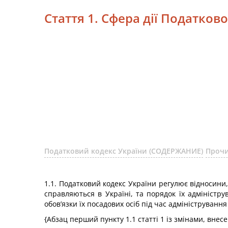
Стаття 1. Сфера дії Податков
Податковий кодекс України (СОДЕРЖАНИЕ)
Прочи
1.1. Податковий кодекс України регулює відносини
справляються в Україні, та порядок їх адміністру
обов’язки їх посадових осіб під час адмініструванн
{Абзац перший пункту 1.1 статті 1 із змінами, внес