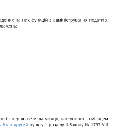
адених на них функцій з адміністрування податків,
оважень;
сті з першого числа місяця, наступного за місяцем
.
абзац другий
пункту 1 розділу II Закону № 1797-VIII