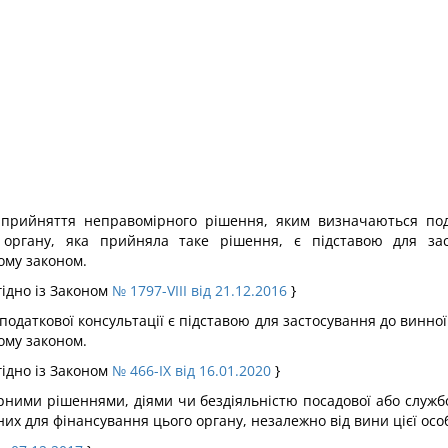
прийняття неправомірного рішення, яким визначаються подат
ргану, яка прийняла таке рішення, є підставою для заст
ому законом.
гідно із Законом
№ 1797-VIII від 21.12.2016
}
ї податкової консультації є підставою для застосування до винно
ому законом.
гідно із Законом
№ 466-IX від 16.01.2020
}
ірними рішеннями, діями чи бездіяльністю посадової або служб
их для фінансування цього органу, незалежно від вини цієї осо