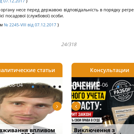
ід 07.12.2017
}
 органу несе перед державою відповідальність в порядку регре
єї посадової (службової) особи.
ом
№ 2245-VIII від 07.12.2017
}
24/318
алитические статьи
Консультации
08-06
26-08-04
2026-08-05
2026-08-05
2026-08-04
2026-08-06
2026-07-30
уд встановив для
вживання впливом
Особливості захисту у
Чоловік помер, але
Переоформлення
Виключення з
Восьмий ААС фак