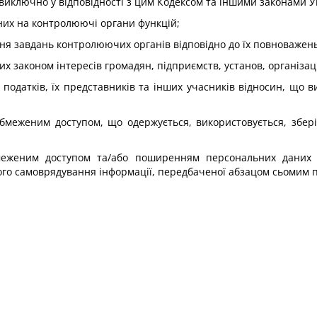
ти виключно у відповідності з цим Кодексом та іншими законами
них на контролюючі органи функцій;
ння завдань контролюючих органів відповідно до їх повноважень
х законом інтересів громадян, підприємств, установ, організац
 податків, їх представників та інших учасників відносин, що 
обмеженим доступом, що одержується, використовується, зберіг
меженим доступом та/або поширенням персональних даних б
 самоврядування інформації, передбаченої абзацом сьомим підп