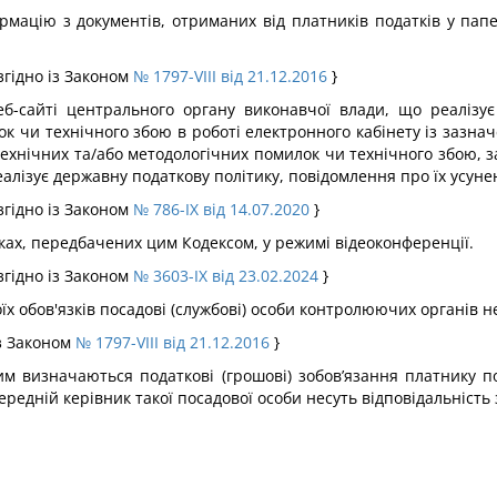
ормацію з документів, отриманих від платників податків у пап
згідно із Законом
№ 1797-VIII від 21.12.2016
}
веб-сайті центрального органу виконавчої влади, що реалізу
 чи технічного збою в роботі електронного кабінету із зазнач
технічних та/або методологічних помилок чи технічного збою, 
алізує державну податкову політику, повідомлення про їх усуне
згідно із Законом
№ 786-IX від 14.07.2020
}
дках, передбачених цим Кодексом, у режимі відеоконференції.
згідно із Законом
№ 3603-IX від 23.02.2024
}
 обов'язків посадові (службові) особи контролюючих органів нес
із Законом
№ 1797-VIII від 21.12.2016
}
им визначаються податкові (грошові) зобов’язання платнику п
редній керівник такої посадової особи несуть відповідальність з