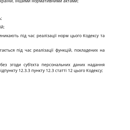
 України, іншими нормативними актами;
;
ій;
виникають під час реалізації норм цього Кодексу та
ається під час реалізації функцій, покладених на
ез згоди суб’єкта персональних даних надання
ункту 12.3.3 пункту 12.3 статті 12 цього Кодексу;