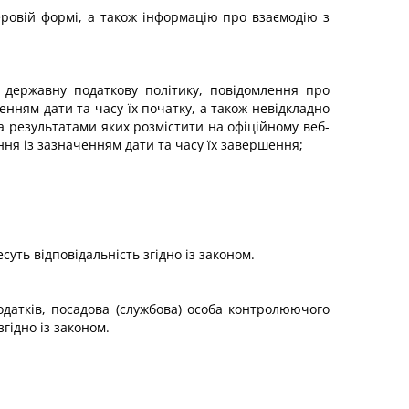
еровій формі, а також інформацію про взаємодію з
є державну податкову політику, повідомлення про
енням дати та часу їх початку, а також невідкладно
за результатами яких розмістити на офіційному веб-
ння із зазначенням дати та часу їх завершення;
уть відповідальність згідно із законом.
одатків, посадова (службова) особа контролюючого
гідно із законом.