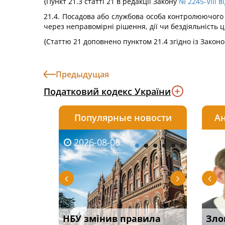
{Пункт 21.3 статті 21 в редакції Закону
№ 2245-VIII в
21.4. Посадова або службова особа контролюючого
через неправомірні рішення, дії чи бездіяльність ці
{Статтю 21 доповнено пунктом 21.4 згідно із Закон
Предыдущая
Податковий кодекс України
Популярные новости
Ан
2026-08-06
2026-08-03
2026-
20
к підстава
НБУ змінив правила
Водії можуть отримати
Якщо с
Зло