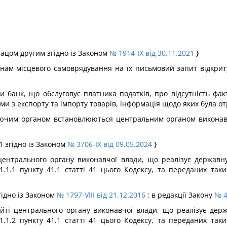
бзацом другим згідно із Законом
№ 1914-IX від 30.11.2021
}
анам місцевого самоврядування на їх письмовий запит відкри
яти банк, що обслуговує платника податків, про відсутність 
ми з експорту та імпорту товарів, інформація щодо яких була от
чим органом встановлюються центральним органом виконавчо
 1 згідно із Законом
№ 3706-IX від 09.05.2024
}
центрального органу виконавчої влади, що реалізує державну
.1.1 пункту 41.1 статті 41 цього Кодексу, та переданих та
гідно із Законом
№ 1797-VIII від 21.12.2016
; в редакції Закону
№ 4
айті центрального органу виконавчої влади, що реалізує держ
.1.2 пункту 41.1 статті 41 цього Кодексу, та переданих та