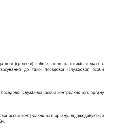
кові (грошові) зобов’язання платників податків,
осування до такої посадової (службової) особи
ї посадової (службової) особи контролюючого органу
ової особи контролюючого органу, відшкодовується
би.