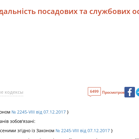
відальність посадових та службових 
6499
е кодексы
Просмотров
аконом
№ 2245-VIII від 07.12.2017
}
нів зобов'язані:
есеними згідно із Законом
№ 2245-VIII від 07.12.2017
}