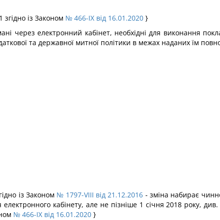
 1 згідно із Законом
№ 466-IX від 16.01.2020
}
мані через електронний кабінет, необхідні для виконання покл
одаткової та державної митної політики в межах наданих їм повн
згідно із Законом
№ 1797-VIII від 21.12.2016
- зміна набирає чинно
лектронного кабінету, але не пізніше 1 січня 2018 року, див
оном
№ 466-IX від 16.01.2020
}