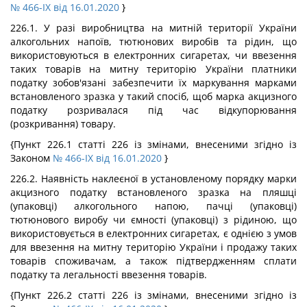
№ 466-IX від 16.01.2020
}
226.1. У разі виробництва на митній території України
алкогольних напоїв, тютюнових виробів та рідин, що
використовуються в електронних сигаретах, чи ввезення
таких товарів на митну територію України платники
податку зобов'язані забезпечити їх маркування марками
встановленого зразка у такий спосіб, щоб марка акцизного
податку розривалася під час відкупорювання
(розкривання) товару.
{Пункт 226.1 статті 226 із змінами, внесеними згідно із
Законом
№ 466-IX від 16.01.2020
}
226.2. Наявність наклеєної в установленому порядку марки
акцизного податку встановленого зразка на пляшці
(упаковці) алкогольного напою, пачці (упаковці)
тютюнового виробу чи ємності (упаковці) з рідиною, що
використовується в електронних сигаретах, є однією з умов
для ввезення на митну територію України і продажу таких
товарів споживачам, а також підтвердженням сплати
податку та легальності ввезення товарів.
{Пункт 226.2 статті 226 із змінами, внесеними згідно із