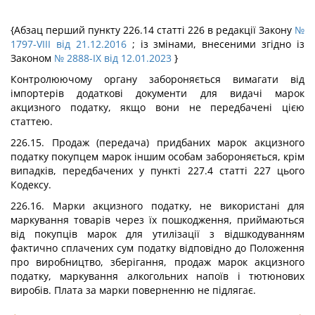
{Абзац перший пункту 226.14 статті 226 в редакції Закону
№
1797-VIII від 21.12.2016
; із змінами, внесеними згідно із
Законом
№ 2888-IX від 12.01.2023
}
Контролюючому органу забороняється вимагати від
імпортерів додаткові документи для видачі марок
акцизного податку, якщо вони не передбачені цією
статтею.
226.15. Продаж (передача) придбаних марок акцизного
податку покупцем марок іншим особам забороняється, крім
випадків, передбачених у пункті 227.4 статті 227 цього
Кодексу.
226.16. Марки акцизного податку, не використані для
маркування товарів через їх пошкодження, приймаються
від покупців марок для утилізації з відшкодуванням
фактично сплачених сум податку відповідно до Положення
про виробництво, зберігання, продаж марок акцизного
податку, маркування алкогольних напоїв і тютюнових
виробів. Плата за марки поверненню не підлягає.