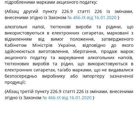
підробленими марками акцизного податку;
{Абзац другий пункту 226.9 статті 226 із змінами,
внесеними згідно із Законом
№ 466-IX від 16.01.2020
}
алкогольні напої, тютюнові вироби та рідини, що
використовуються в електронних сигаретах, марковані з
відхиленням від вимог положення, затвердженого
Кабінетом Міністрів України, відповідно до якого
здійснюються виготовлення, зберігання, продаж марок
акцизного податку та маркування алкогольних напоїв,
тютюнових виробів та рідин, що використовуються в
електронних сигаретах, та/або марками, що не видавалися
безпосередньо виробнику або імпортеру зазначеної
продукції;
{Абзац третій пункту 226.9 статті 226 із змінами, внесеними
згідно із Законом
№ 466-IX від 16.01.2020
}