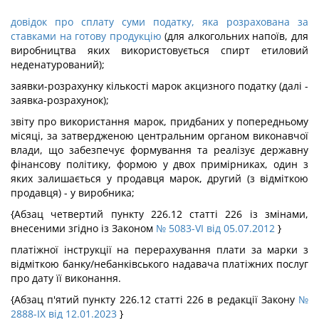
довідок про сплату суми податку, яка розрахована за
ставками на готову продукцію
(для алкогольних напоїв, для
виробництва яких використовується спирт етиловий
неденатурований);
заявки-розрахунку кількості марок акцизного податку (далі -
заявка-розрахунок);
звіту про використання марок, придбаних у попередньому
місяці, за затвердженою центральним органом виконавчої
влади, що забезпечує формування та реалізує державну
фінансову політику, формою у двох примірниках, один з
яких залишається у продавця марок, другий (з відміткою
продавця) - у виробника;
{Абзац четвертий пункту 226.12 статті 226 із змінами,
внесеними згідно із Законом
№ 5083-VI від 05.07.2012
}
платіжної інструкції на перерахування плати за марки з
відміткою банку/небанківського надавача платіжних послуг
про дату її виконання.
{Абзац п'ятий пункту 226.12 статті 226 в редакції Закону
№
2888-IX від 12.01.2023
}