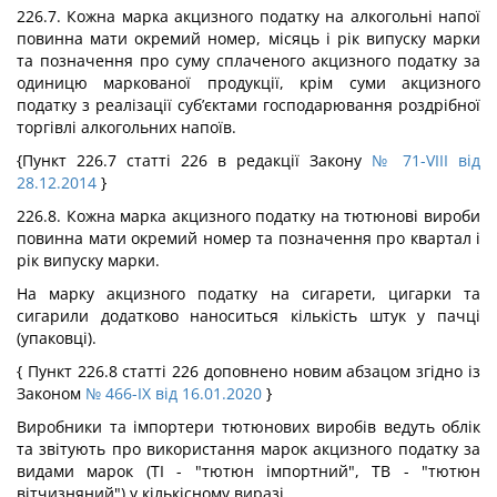
226.7. Кожна марка акцизного податку на алкогольні напої
повинна мати окремий номер, місяць і рік випуску марки
та позначення про суму сплаченого акцизного податку за
одиницю маркованої продукції, крім суми акцизного
податку з реалізації суб’єктами господарювання роздрібної
торгівлі алкогольних напоїв.
{Пункт 226.7 статті 226 в редакції Закону
№ 71-VIII від
28.12.2014
}
226.8. Кожна марка акцизного податку на тютюнові вироби
повинна мати окремий номер та позначення про квартал і
рік випуску марки.
На марку акцизного податку на сигарети, цигарки та
сигарили додатково наноситься кількість штук у пачці
(упаковці).
{ Пункт 226.8 статті 226 доповнено новим абзацом згідно із
Законом
№ 466-IX від 16.01.2020
}
Виробники та імпортери тютюнових виробів ведуть облік
та звітують про використання марок акцизного податку за
видами марок (ТІ - "тютюн імпортний", ТВ - "тютюн
вітчизняний") у кількісному виразі.