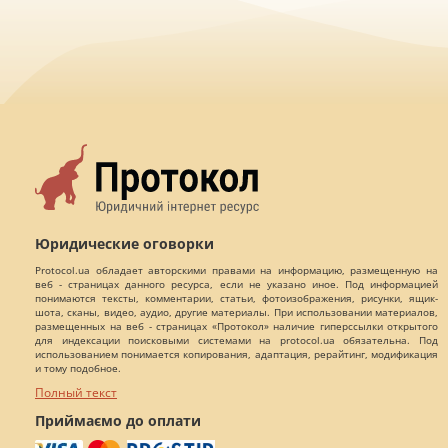
Юридические оговорки
Protocol.ua обладает авторскими правами на информацию, размещенную на
веб - страницах данного ресурса, если не указано иное. Под информацией
понимаются тексты, комментарии, статьи, фотоизображения, рисунки, ящик-
шота, сканы, видео, аудио, другие материалы. При использовании материалов,
размещенных на веб - страницах «Протокол» наличие гиперссылки открытого
для индексации поисковыми системами на protocol.ua обязательна. Под
использованием понимается копирования, адаптация, рерайтинг, модификация
и тому подобное.
Полный текст
Приймаємо до оплати