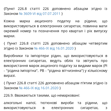
{Пункт 226.8 статті 226 доповнено абзацом згідно із
Законом
№ 3609-VI від 07.07.2011
}
Кожна марка акцизного податку на рідини, що
використовуються в електронних сигаретах, повинна мати
окремий номер та позначення про квартал і рік випуску
марки.
{ Пункт 226.8 статті 226 доповнено абзацом четвертим
згідно із Законом
№ 466-IX від 16.01.2020
}
Виробники та імпортери рідин, що використовуються в
електронних сигаретах, ведуть облік та звітують про
використання марок акцизного податку за видами марок (РІ
- "рідина імпортна", РВ - "рідина вітчизняна") у кількісному
виразі.
{ Пункт 226.8 статті 226 доповнено абзацом п'ятим згідно із
Законом
№ 466-IX від 16.01.2020
}
226.9. Вважаються такими, що немарковані:
алкогольні напої, тютюнові вироби та рідини, що
використовуються в електронних сигаретах, з