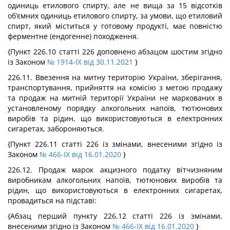
одиниць етилового спирту, але не вища за 15 відсотків
об’ємних одиниць етилового спирту, за умови, що етиловий
спирт, який міститься у готовому продукті, має повністю
ферментне (ендогенне) походження.
{Пункт 226.10 статті 226 доповнено абзацом шостим згідно
із Законом
№ 1914-IX від 30.11.2021
}
226.11. Ввезення на митну територію України, зберігання,
транспортування, прийняття на комісію з метою продажу
та продаж на митній території України не маркованих в
установленому порядку алкогольних напоїв, тютюнових
виробів та рідин, що використовуються в електронних
сигаретах, забороняються.
{Пункт 226.11 статті 226 із змінами, внесеними згідно із
Законом
№ 466-IX від 16.01.2020
}
226.12. Продаж марок акцизного податку вітчизняним
виробникам алкогольних напоїв, тютюнових виробів та
рідин, що використовуються в електронних сигаретах,
провадиться на підставі:
{Абзац перший пункту 226.12 статті 226 із змінами,
внесеними згідно із Законом
№ 466-IX від 16.01.2020
}