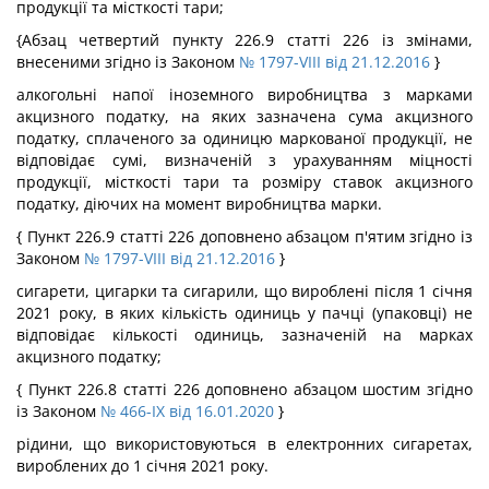
продукції та місткості тари;
{Абзац четвертий пункту 226.9 статті 226 із змінами,
внесеними згідно із Законом
№ 1797-VIII від 21.12.2016
}
алкогольні напої іноземного виробництва з марками
акцизного податку, на яких зазначена сума акцизного
податку, сплаченого за одиницю маркованої продукції, не
відповідає сумі, визначеній з урахуванням міцності
продукції, місткості тари та розміру ставок акцизного
податку, діючих на момент виробництва марки.
{ Пункт 226.9 статті 226 доповнено абзацом п'ятим згідно із
Законом
№ 1797-VIII від 21.12.2016
}
сигарети, цигарки та сигарили, що вироблені після 1 січня
2021 року, в яких кількість одиниць у пачці (упаковці) не
відповідає кількості одиниць, зазначеній на марках
акцизного податку;
{ Пункт 226.8 статті 226 доповнено абзацом шостим згідно
із Законом
№ 466-IX від 16.01.2020
}
рідини, що використовуються в електронних сигаретах,
вироблених до 1 січня 2021 року.