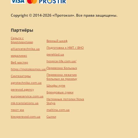
Copyright © 2014-2026 «Протокол». Все права защищены.
Партнёры
Серьги с
Винный шкаф
бриллиантами
Подготовка к НМТ / ВНО
alliancetechnika.ua
pereklad.ua
миралинкс
hospice-life.com.ua/
Веб мастер
Перевозка больных
https://motokosmos.ua/
Перевозка лежачих
Синтезаторы
больных за границу
agrotechnika.com.ua
Шкафы купе
perevod.agency
Брендовые сумки
europeservice.com.ua
Натяжные потолки Nova
mk-translations.ua
Stelya
текст юа
maltina.com.ua
kievperevod.com.ua
Cылки