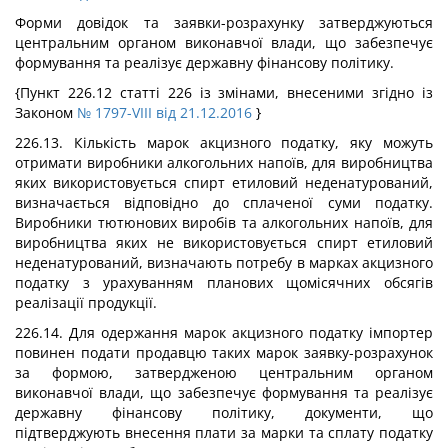
Форми довідок та заявки-розрахунку затверджуються
центральним органом виконавчої влади, що забезпечує
формування та реалізує державну фінансову політику.
{Пункт 226.12 статті 226 із змінами, внесеними згідно із
Законом
№ 1797-VIII від 21.12.2016
}
226.13. Кількість марок акцизного податку, яку можуть
отримати виробники алкогольних напоїв, для виробництва
яких використовується спирт етиловий неденатурований,
визначається відповідно до сплаченої суми податку.
Виробники тютюнових виробів та алкогольних напоїв, для
виробництва яких не використовується спирт етиловий
неденатурований, визначають потребу в марках акцизного
податку з урахуванням планових щомісячних обсягів
реалізації продукції.
226.14. Для одержання марок акцизного податку імпортер
повинен подати продавцю таких марок заявку-розрахунок
за формою, затвердженою центральним органом
виконавчої влади, що забезпечує формування та реалізує
державну фінансову політику, документи, що
підтверджують внесення плати за марки та сплату податку