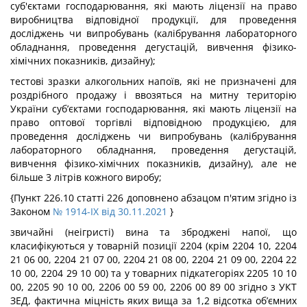
суб'єктами господарювання, які мають ліцензії на право
виробництва відповідної продукції, для проведення
досліджень чи випробувань (калібрування лабораторного
обладнання, проведення дегустацій, вивчення фізико-
хімічних показників, дизайну);
тестові зразки алкогольних напоїв, які не призначені для
роздрібного продажу і ввозяться на митну територію
України суб’єктами господарювання, які мають ліцензії на
право оптової торгівлі відповідною продукцією, для
проведення досліджень чи випробувань (калібрування
лабораторного обладнання, проведення дегустацій,
вивчення фізико-хімічних показників, дизайну), але не
більше 3 літрів кожного виробу;
{Пункт 226.10 статті 226 доповнено абзацом п'ятим згідно із
Законом
№ 1914-IX від 30.11.2021
}
звичайні (неігристі) вина та зброджені напої, що
класифікуються у товарній позиції 2204 (крім 2204 10, 2204
21 06 00, 2204 21 07 00, 2204 21 08 00, 2204 21 09 00, 2204 22
10 00, 2204 29 10 00) та у товарних підкатегоріях 2205 10 10
00, 2205 90 10 00, 2206 00 59 00, 2206 00 89 00 згідно з УКТ
ЗЕД, фактична міцність яких вища за 1,2 відсотка об’ємних