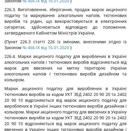
Законом
№ 466-IX від 16.01.2020
}
226.3. Виготовлення, зберігання, продаж марок акцизного
податку та маркування алкогольних напоїв, тютюнових
виробів та рідин, що використовуються в електронних
сигаретах, здійснюються відповідно до положення,
затвердженого Кабінетом Міністрів України.
{Пункт 226.3 статті 226 із змінами, внесеними згідно із
Законом
№ 466-IX від 16.01.2020
}
226.4. Марки акцизного податку для вироблених в Україні
алкогольних напоїв і тютюнових виробів відрізняються від
марок для ввезених на митну територію України
алкогольних напоїв і тютюнових виробів дизайном та
кольором.
Марки акцизного податку для вироблених в Україні
тютюнових виробів за кодом УКТ ЗЕД 2402 20 90 20 та 2402
20 90 10 відрізняються від марок акцизного податку для
вироблених в Україні інших тютюнових виробів дизайном і
кольором. Марки акцизного податку для ввезених в Україну
тютюнових виробів за кодом УКТ ЗЕД 2402 20 90 20 та 2402
20 90 10 відрізняються від марок акцизного податку для
ввезених в Україну інших тютюнових виробів дизайном і