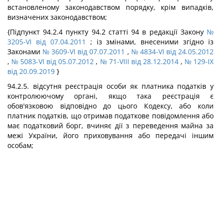
встановленому законодавством порядку, крім випадків,
визначених законодавством;
{Підпункт 94.2.4 пункту 94.2 статті 94 в редакції Закону
№
3205-VI від 07.04.2011
; із змінами, внесеними згідно із
Законами
№ 3609-VI від 07.07.2011
,
№ 4834-VI від 24.05.2012
,
№ 5083-VI від 05.07.2012
,
№ 71-VIII від 28.12.2014
,
№ 129-IX
від 20.09.2019
}
94.2.5. відсутня реєстрація особи як платника податків у
контролюючому органі, якщо така реєстрація є
обов'язковою відповідно до цього Кодексу, або коли
платник податків, що отримав податкове повідомлення або
має податковий борг, вчиняє дії з переведення майна за
межі України, його приховування або передачі іншим
особам;