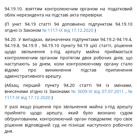
94.19.10. взяттям контролюючим органом на податковий
облік нерезидента на підставі акта перевірки.
{П ункт 94.19 статті 94 доповнено підпунктом 94.19.10
згідно із Законом
№ 1117-IX від 17.12.2020
}
94.20. У випадках, визначених підпунктами 94.19.2-94.19.4,
94.19.8, 94.19.9 , 94.19.10 пункту 94.19 цієї статті, рішення
щодо звільнення з-під арешту майна приймається
контролюючим органом протягом двох робочих днів, що
наступають за днем, коли контролюючому органу стало
відомо про виникнення підстав припинення
адміністративного арешту.
{Абзац перший пункту 94.20 статті 94 із змінами,
внесеними згідно із Законами
№ 3609-VI від 07.07.2011
,
№
1117-IX від 17.12.2020
}
У разі якщо рішення про звільнення майна з-під арешту
прийнято щодо арешту, який було визнано судом
обґрунтованим, контролюючий орган повідомляє про своє
рішення відповідний суд не пізніше наступного робочого
дня.