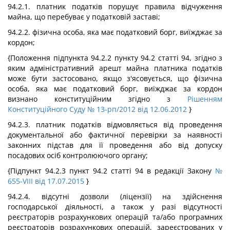
94.2.1. платник податків порушує правила відчуження
майна, що перебуває у податковій заставі;
94.2.2. фізична особа, яка має податковий борг, виїжджає за
кордон;
{Положення підпункта 94.2.2 пункту 94.2 статті 94, згідно з
яким адміністративний арешт майна платника податків
може бути застосовано, якщо з'ясовується, що фізична
особа, яка має податковий борг, виїжджає за кордон
визнано конституційним згідно з
Рішенням
Конституційного Суду
№ 13-рп/2012 від 12.06.2012
}
94.2.3. платник податків відмовляється від проведення
документальної або фактичної перевірки за наявності
законних підстав для її проведення або від допуску
посадових осіб контролюючого органу;
{Підпункт 94.2.3 пункт 94.2 статті 94 в редакції Закону
№
655-VIII від 17.07.2015
}
94.2.4. відсутні дозволи (ліцензії) на здійснення
господарської діяльності, а також у разі відсутності
реєстраторів розрахункових операцій та/або програмних
реєстраторів розрахункових операцій, зареєстрованих у