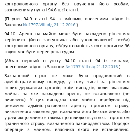
контролюючого органу без вручення його особам,
зазначеним у пункті 94.6 цієї статті.
{П ункт 94.9 статті 94 із змінами, внесеними згідно із
Законом
№ 1797-VIII від 21.12.2016
}
94.10. Арешт на майно може бути накладено рішенням
керівника (його заступника або уповноваженої особи)
контролюючого органу, обґрунтованість якого протягом 96
годин має бути перевірена судом.
{Абзац перший п ункту 94.10 статті 94 із змінами,
внесеними згідно із Законом
№ 1797-VIII від 21.12.2016
}
Зазначений строк не може бути продовжений в
адміністративному порядку, у тому числі за рішенням
інших державних органів, крім випадків, коли власника
майна, на яке накладено арешт, не встановлено (не
виявлено). У цих випадках таке майно перебуває під
режимом адміністративного арешту протягом строку,
визначеного законом для визнання його безхазяйним, або
у разі якщо майно є таким, що швидко псується, - протягом
граничного строку, визначеного законодавством. Порядок
операцій з майном, власника якого не встановлено,