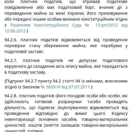
коли платник податків, що отримав податкове
повідомлення або має податковий борг, вчиняє дії з
переведення майна за межі України, його приховування
або передачі іншим особам визнано конституційним згідно
з
Рішенням Конституційного Суду № 13-рп/2012 від
12.06.2012
}
94.2.6. платник податків відмовляється від проведення
перевірки стану збереження майна, яке перебуває у
податковій заставі;
94.2.7. платник податків не допускає податкового
керуючого до складення акта опису майна, яке передається
в податкову заставу.
{Підпункт 94.2.7 пункту 94.2 статті 94 із змінами, внесеними
згідно із Законом
№ 3609-VI від 07.07.2011
}
94.2.8. платник податків (його посадові особи або особи, які
здійснюють готівкові розрахунки та/або провадять
діяльність, що підлягає ліцензуванню) відмовляється від
проведення відповідно до вимог цього Кодексу
інвентаризації основних засобів, товарно-матеріальних
цінностей, коштів (зняття залишків товарно-матеріальних
цінностей, готівки).