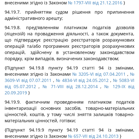
внесеними згідно із Законом
№ 1797-VIII від 21.12.2016
}
94.19.7. прийняттям судом рішення про припинення
адміністративного арешту;
94.19.8. пред'явленням платником податків дозволів
(ліцензій) на провадження діяльності, а також документа,
що підтверджує реєстрацію реєстраторів розрахункових
операцій та/або програмних реєстраторів розрахункових
операцій, здійснену в установленому законодавством
порядку, крім випадків, визначених законодавством;
{Підпункт 94.19.8 пункту 94.19 статті 94 із змінами,
внесеними згідно із Законами
№ 3205-VI від 07.04.2011
,
№
3609-VI від 07.07.2011
,
№ 4834-VI від 24.05.2012
,
№ 5083-VI
від 05.07.2012
,
№ 71-VIII від 28.12.2014
,
№ 129-IX від
20.09.2019
}
94.19.9. фактичним проведенням платником податків
інвентаризації основних засобів, товарно-матеріальних
цінностей, коштів, у тому числі зняття залишків товарно-
матеріальних цінностей, готівки;
{Підпункт 94.19.9 пункту 94.19 статті 94 із змінами,
внесеними згідно із Законом
№ 657-VII від 24.10.2013
}