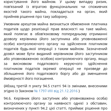
користування його майном. У цьому випадку ризик,
пов'язаний із втратою функціональних чи споживчих
якостей такого майна, покладається на орган, який
прийняв рішення про таку заборону.
Умовним арештом майна визнається обмеження платника
податків щодо реалізації прав власності на таке майно,
який полягає в обов'язковому попередньому отриманні
дозволу керівника (його заступника або уповноваженої
особи) контролюючого органу на здійснення платником
податків будь-якої операції з таким майном. Зазначений
дозвіл може бути виданий керівником (його заступником
або уповноваженою особою) контролюючого органу, якщо
за висновком податкового керуючого здійснення
платником податків окремої операції не призведе до
збільшення його податкового боргу або до зменшення
ймовірності його погашення.
{Абзац третій п ункту 94.5 статті 94 із змінами, внесеними
згідно із Законом
№ 1797-VIII від 21.12.2016
}
94.6. Керівник (його заступник або уповноважена особа)
контролюючого органу за наявності однієї з обставин,
визначених у пункті 94.2 цієї статті, приймає рішення про