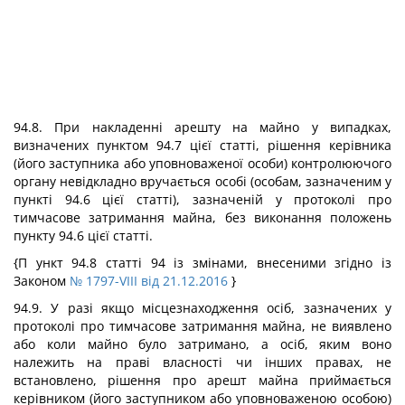
94.8. При накладенні арешту на майно у випадках,
визначених пунктом 94.7 цієї статті, рішення керівника
(його заступника або уповноваженої особи) контролюючого
органу невідкладно вручається особі (особам, зазначеним у
пункті 94.6 цієї статті), зазначеній у протоколі про
тимчасове затримання майна, без виконання положень
пункту 94.6 цієї статті.
{П ункт 94.8 статті 94 із змінами, внесеними згідно із
Законом
№ 1797-VIII від 21.12.2016
}
94.9. У разі якщо місцезнаходження осіб, зазначених у
протоколі про тимчасове затримання майна, не виявлено
або коли майно було затримано, а осіб, яким воно
належить на праві власності чи інших правах, не
встановлено, рішення про арешт майна приймається
керівником (його заступником або уповноваженою особою)