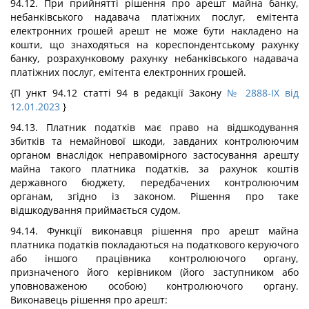
94.12. При прийнятті рішення про арешт майна банку,
небанківського надавача платіжних послуг, емітента
електронних грошей арешт не може бути накладено на
кошти, що знаходяться на кореспондентському рахунку
банку, розрахунковому рахунку небанківського надавача
платіжних послуг, емітента електронних грошей.
{П ункт 94.12 статті 94 в редакції Закону
№ 2888-IX від
12.01.2023
}
94.13. Платник податків має право на відшкодування
збитків та немайнової шкоди, завданих контролюючим
органом внаслідок неправомірного застосування арешту
майна такого платника податків, за рахунок коштів
державного бюджету, передбачених контролюючим
органам, згідно із законом. Рішення про таке
відшкодування приймається судом.
94.14. Функції виконавця рішення про арешт майна
платника податків покладаються на податкового керуючого
або іншого працівника контролюючого органу,
призначеного його керівником (його заступником або
уповноваженою особою) контролюючого органу.
Виконавець рішення про арешт: