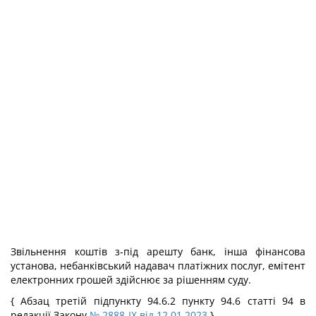
Звільнення коштів з-під арешту банк, інша фінансова
установа, небанківський надавач платіжних послуг, емітент
електронних грошей здійснює за рішенням суду.
{ Абзац третій підпункту 94.6.2 пункту 94.6 статті 94 в
редакції Закону
№ 2888-IX від 12.01.2023
}