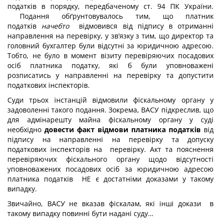
податків в порядку, передбаченому ст. 94 ПК України.
Подання обґрунтовувалось тим, що платник
податків
начебто
відмовився від підпису в отриманні
направлення на перевірку, у зв’язку з тим, що директор та
головний бухгалтер були відсутні за юридичною адресою.
Тобто, не було в момент візиту перевіряючих посадових
осіб платника податку, які б були уповноважені
розписатись у направленні на перевірку та допустити
податкових інспекторів.
Суди трьох інстанцій відмовили фіскальному органу у
задоволенні такого подання. Зокрема, ВАСУ підкреслив, що
для адмінарешту майна фіскальному органу у суді
необхідно
довести
факт відмови платника податків
від
підпису на направленні на перевірку та допуску
податкових інспекторів на перевірку. Акт та пояснення
перевіряючих фіскального органу щодо відсутності
уповноважених посадових осіб за юридичною адресою
платника податків НЕ є достатніми доказами у такому
випадку.
Звичайно, ВАСУ не вказав фіскалам, які інші докази в
такому випадку повинні бути надані суду…