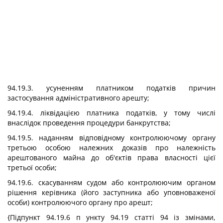
94.19.3. усуненням платником податків причин
застосування адміністративного арешту;
94.19.4. ліквідацією платника податків, у тому числі
внаслідок проведення процедури банкрутства;
94.19.5. наданням відповідному контролюючому органу
третьою особою належних доказів про належність
арештованого майна до об'єктів права власності цієї
третьої особи;
94.19.6. скасуванням судом або контролюючим органом
рішення керівника (його заступника або уповноваженої
особи) контролюючого органу про арешт;
{Підпункт 94.19.6 п ункту 94.19 статті 94 із змінами,