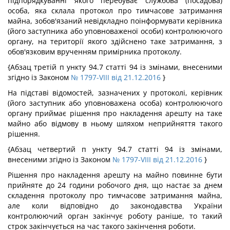
підпорядкуванні якого перебуває службова (посадова)
особа, яка склала протокол про тимчасове затримання
майна, зобов'язаний невідкладно поінформувати керівника
(його заступника або уповноваженої особи) контролюючого
органу, на території якого здійснено таке затримання, з
обов'язковим врученням примірника протоколу.
{Абзац третій п ункту 94.7 статті 94 із змінами, внесеними
згідно із Законом
№ 1797-VIII від 21.12.2016
}
На підставі відомостей, зазначених у протоколі, керівник
(його заступник або уповноважена особа) контролюючого
органу приймає рішення про накладення арешту на таке
майно або відмову в ньому шляхом неприйняття такого
рішення.
{Абзац четвертий п ункту 94.7 статті 94 із змінами,
внесеними згідно із Законом
№ 1797-VIII від 21.12.2016
}
Рішення про накладення арешту на майно повинне бути
прийняте до 24 години робочого дня, що настає за днем
складення протоколу про тимчасове затримання майна,
але коли відповідно до законодавства України
контролюючий орган закінчує роботу раніше, то такий
строк закінчується на час такого закінчення роботи.