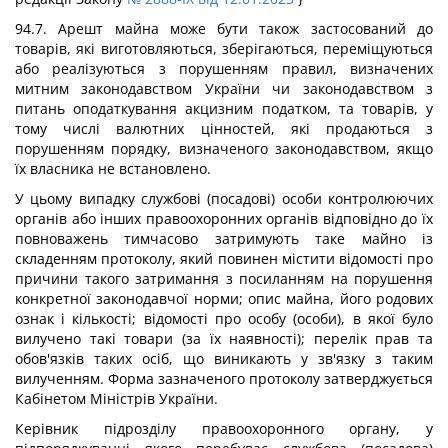
94.7. Арешт майна може бути також застосований до
товарів, які виготовляються, зберігаються, переміщуються
або реалізуються з порушенням правил, визначених
митним законодавством України чи законодавством з
питань оподаткування акцизним податком, та товарів, у
тому числі валютних цінностей, які продаються з
порушенням порядку, визначеного законодавством, якщо
їх власника не встановлено.
У цьому випадку службові (посадові) особи контролюючих
органів або інших правоохоронних органів відповідно до їх
повноважень тимчасово затримують таке майно із
складенням протоколу, який повинен містити відомості про
причини такого затримання з посиланням на порушення
конкретної законодавчої норми; опис майна, його родових
ознак і кількості; відомості про особу (особи), в якої було
вилучено такі товари (за їх наявності); перелік прав та
обов'язків таких осіб, що виникають у зв'язку з таким
вилученням. Форма зазначеного протоколу затверджується
Кабінетом Міністрів України.
Керівник підрозділу правоохоронного органу, у