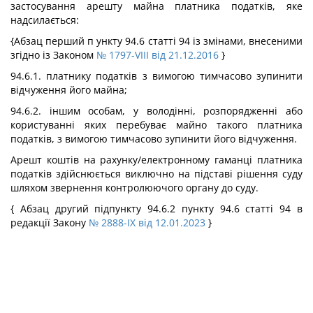
застосування арешту майна платника податків, яке
надсилається:
{Абзац перший п ункту 94.6 статті 94 із змінами, внесеними
згідно із Законом
№ 1797-VIII від 21.12.2016
}
94.6.1. платнику податків з вимогою тимчасово зупинити
відчуження його майна;
94.6.2. іншим особам, у володінні, розпорядженні або
користуванні яких перебуває майно такого платника
податків, з вимогою тимчасово зупинити його відчуження.
Арешт коштів на рахунку/електронному гаманці платника
податків здійснюється виключно на підставі рішення суду
шляхом звернення контролюючого органу до суду.
{ Абзац другий підпункту 94.6.2 пункту 94.6 статті 94 в
редакції Закону
№ 2888-IX від 12.01.2023
}