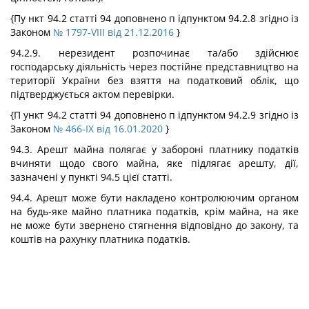
{Пу нкт 94.2 статті 94 доповнено п ідпунктом 94.2.8 згідно із
Законом
№ 1797-VIII від 21.12.2016
}
94.2.9. нерезидент розпочинає та/або здійснює
господарську діяльність через постійне представництво на
території України без взяття на податковий облік, що
підтверджується актом перевірки.
{П ункт 94.2 статті 94 доповнено п ідпунктом 94.2.9 згідно із
Законом
№ 466-IX від 16.01.2020
}
94.3. Арешт майна полягає у забороні платнику податків
вчиняти щодо свого майна, яке підлягає арешту, дії,
зазначені у пункті 94.5 цієї статті.
94.4. Арешт може бути накладено контролюючим органом
на будь-яке майно платника податків, крім майна, на яке
не може бути звернено стягнення відповідно до закону, та
коштів на рахунку платника податків.