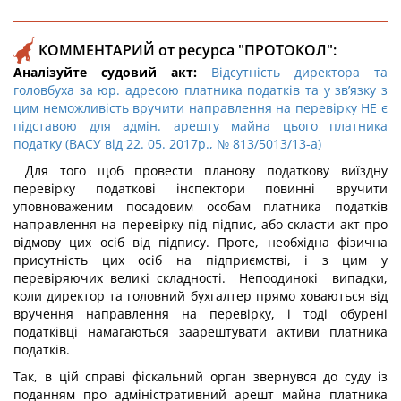
КОММЕНТАРИЙ от ресурса "ПРОТОКОЛ":
Аналізуйте судовий акт:
Відсутність директора та
головбуха за юр. адресою платника податків та у зв’язку з
цим неможливість вручити направлення на перевірку НЕ є
підставою для адмін. арешту майна цього платника
податку (ВАСУ від 22. 05. 2017р., № 813/5013/13-а)
Для того щоб провести планову податкову виїздну
перевірку податкові інспектори повинні вручити
уповноваженим посадовим особам платника податків
направлення на перевірку під підпис, або скласти акт про
відмову цих осіб від підпису. Проте, необхідна фізична
присутність цих осіб на підприємстві, і з цим у
перевіряючих великі складності. Непоодинокі випадки,
коли директор та головний бухгалтер прямо ховаються від
вручення направлення на перевірку, і тоді обурені
податківці намагаються заарештувати активи платника
податків.
Так, в цій справі фіскальний орган звернувся до суду із
поданням про адміністративний арешт майна платника