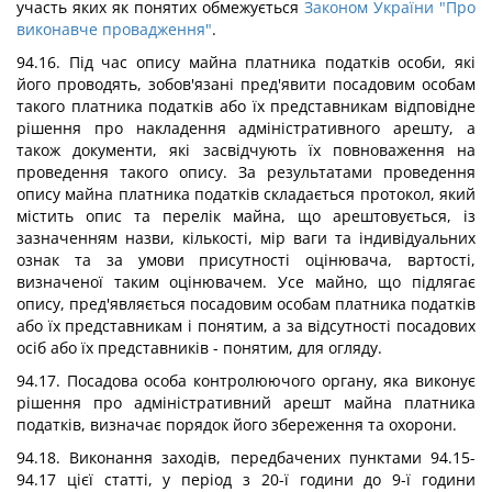
участь яких як понятих обмежується
Законом України "Про
виконавче провадження"
.
94.16. Під час опису майна платника податків особи, які
його проводять, зобов'язані пред'явити посадовим особам
такого платника податків або їх представникам відповідне
рішення про накладення адміністративного арешту, а
також документи, які засвідчують їх повноваження на
проведення такого опису. За результатами проведення
опису майна платника податків складається протокол, який
містить опис та перелік майна, що арештовується, із
зазначенням назви, кількості, мір ваги та індивідуальних
ознак та за умови присутності оцінювача, вартості,
визначеної таким оцінювачем. Усе майно, що підлягає
опису, пред'являється посадовим особам платника податків
або їх представникам і понятим, а за відсутності посадових
осіб або їх представників - понятим, для огляду.
94.17. Посадова особа контролюючого органу, яка виконує
рішення про адміністративний арешт майна платника
податків, визначає порядок його збереження та охорони.
94.18. Виконання заходів, передбачених пунктами 94.15-
94.17 цієї статті, у період з 20-ї години до 9-ї години