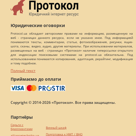
Юридические оговорки
Protocol.ua обладает авторскими правами на информацию, размещенную на
веб - страницах данного ресурса, если не указано иное. Под информацией
понимаются тексты, комментарии, статьи, фотоизображения, рисунки, ящик-
шота, сканы, видео, аудио, другие материалы. При использовании материалов,
размещенных на веб - страницах «Протокол» наличие гиперссылки открытого
для индексации поисковыми системами на protocol.ua обязательна. Под
использованием понимается копирования, адаптация, рерайтинг, модификация
и тому подобное.
Полный текст
Приймаємо до оплати
Copyright © 2014-2026 «Протокол». Все права защищены.
Партнёры
Серьги с
Винный шкаф
бриллиантами
Подготовка к НМТ / ВНО
alliancetechnika.ua