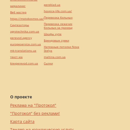
pereklad.ua
миралинкс
hospice-life.com.ua/
Веб мастер
Перевозка больных
https://motokosmos.ua/
Перевозка лежачих
Синтезаторы
больных за границу
agrotechnika.com.ua
Шкафы купе
perevod.agency
Брендовые сумки
europeservice.com.ua
Натяжные потолки Nova
mk-translations.ua
Stelya
текст юа
maltina.com.ua
kievperevod.com.ua
Cылки
О проекте
Реклама на "Протокол"
"Протокол" без реклами!
Карта сайта
Тендер на юридическую услугу