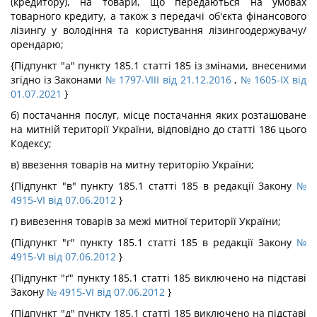
(кредитору), на товари, що передаються на умовах
товарного кредиту, а також з передачі об'єкта фінансового
лізингу у володіння та користування лізингоодержувачу/
орендарю;
{Підпункт "а" пункту 185.1 статті 185 із змінами, внесеними
згідно із Законами
№ 1797-VIII від 21.12.2016
,
№ 1605-IX від
01.07.2021
}
б) постачання послуг, місце постачання яких розташоване
на митній території України, відповідно до статті 186 цього
Кодексу;
в) ввезення товарів на митну територію України;
{Підпункт "в" пункту 185.1 статті 185 в редакції Закону
№
4915-VI від 07.06.2012
}
г) вивезення товарів за межі митної території України;
{Підпункт "г" пункту 185.1 статті 185 в редакції Закону
№
4915-VI від 07.06.2012
}
{Підпункт "ґ" пункту 185.1 статті 185 виключено на підставі
Закону
№ 4915-VI від 07.06.2012
}
{Підпункт "д" пункту 185.1 статті 185 виключено на підставі