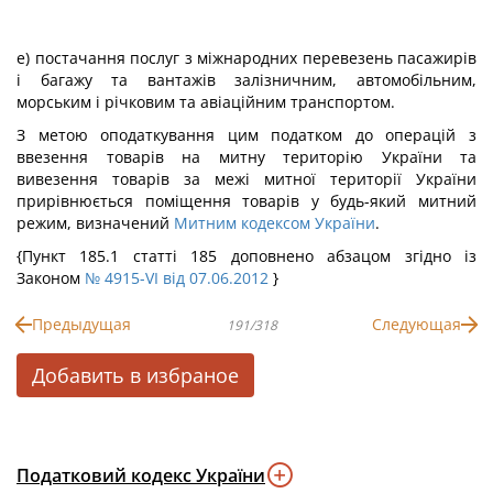
е) постачання послуг з міжнародних перевезень пасажирів
і багажу та вантажів залізничним, автомобільним,
морським і річковим та авіаційним транспортом.
З метою оподаткування цим податком до операцій з
ввезення товарів на митну територію України та
вивезення товарів за межі митної території України
прирівнюється поміщення товарів у будь-який митний
режим, визначений
Митним кодексом України
.
{Пункт 185.1 статті 185 доповнено абзацом згідно із
Законом
№ 4915-VI від 07.06.2012
}
Предыдущая
Следующая
191/318
Добавить в избраное
Податковий кодекс України