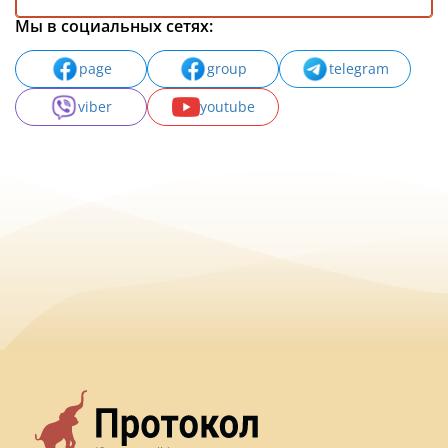
Мы в социальных сетях:
page
group
telegram
viber
youtube