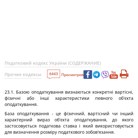
Податковий кодекс України (СОДЕРЖАНИЕ)
6443
Прочие кодексы
Просмотров
23.1. Базою оподаткування визнаються конкретні вартісні,
фізичні або інші характеристики певного об'єкта
оподаткування.
База оподаткування - це фізичний, вартісний чи інший
характерний вираз об'єкта оподаткування, до якого
застосовується податкова ставка і який використовується
для визначення розміру податкового зобов'язання.