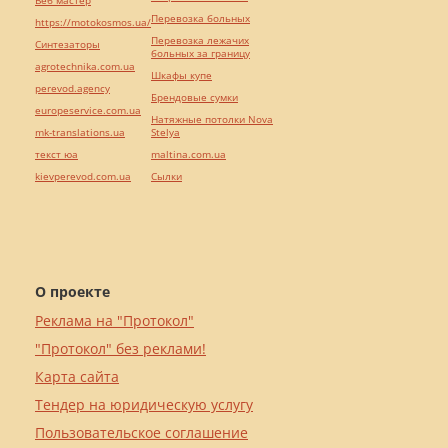
Веб мастер
Перевозка больных
https://motokosmos.ua/
Перевозка лежачих
Синтезаторы
больных за границу
agrotechnika.com.ua
Шкафы купе
perevod.agency
Брендовые сумки
europeservice.com.ua
Натяжные потолки Nova
mk-translations.ua
Stelya
текст юа
maltina.com.ua
kievperevod.com.ua
Cылки
О проекте
Реклама на "Протокол"
"Протокол" без реклами!
Карта сайта
Тендер на юридическую услугу
Пользовательское соглашение