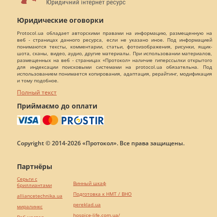
Юридические оговорки
Protocol.ua обладает авторскими правами на информацию, размещенную на
веб - страницах данного ресурса, если не указано иное. Под информацией
понимаются тексты, комментарии, статьи, фотоизображения, рисунки, ящик-
шота, сканы, видео, аудио, другие материалы. При использовании материалов,
размещенных на веб - страницах «Протокол» наличие гиперссылки открытого
для индексации поисковыми системами на protocol.ua обязательна. Под
использованием понимается копирования, адаптация, рерайтинг, модификация
и тому подобное.
Полный текст
Приймаємо до оплати
Copyright © 2014-2026 «Протокол». Все права защищены.
Партнёры
Серьги с
Винный шкаф
бриллиантами
Подготовка к НМТ / ВНО
alliancetechnika.ua
pereklad.ua
миралинкс
hospice-life.com.ua/