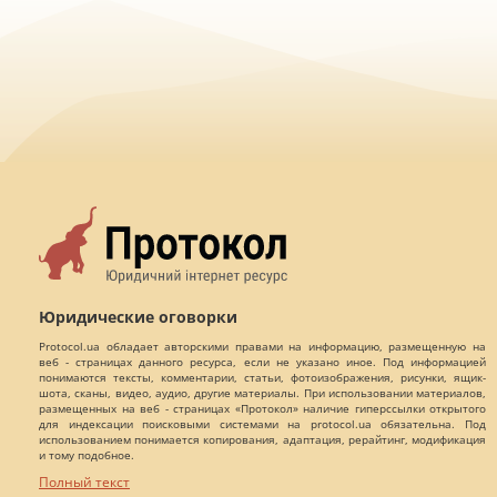
Юридические оговорки
Protocol.ua обладает авторскими правами на информацию, размещенную на
веб - страницах данного ресурса, если не указано иное. Под информацией
понимаются тексты, комментарии, статьи, фотоизображения, рисунки, ящик-
шота, сканы, видео, аудио, другие материалы. При использовании материалов,
размещенных на веб - страницах «Протокол» наличие гиперссылки открытого
для индексации поисковыми системами на protocol.ua обязательна. Под
использованием понимается копирования, адаптация, рерайтинг, модификация
и тому подобное.
Полный текст