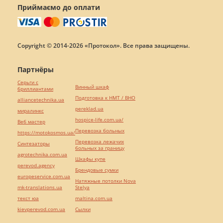
Приймаємо до оплати
Copyright © 2014-2026 «Протокол». Все права защищены.
Партнёры
Серьги с
Винный шкаф
бриллиантами
Подготовка к НМТ / ВНО
alliancetechnika.ua
pereklad.ua
миралинкс
hospice-life.com.ua/
Веб мастер
Перевозка больных
https://motokosmos.ua/
Перевозка лежачих
Синтезаторы
больных за границу
agrotechnika.com.ua
Шкафы купе
perevod.agency
Брендовые сумки
europeservice.com.ua
Натяжные потолки Nova
mk-translations.ua
Stelya
текст юа
maltina.com.ua
kievperevod.com.ua
Cылки