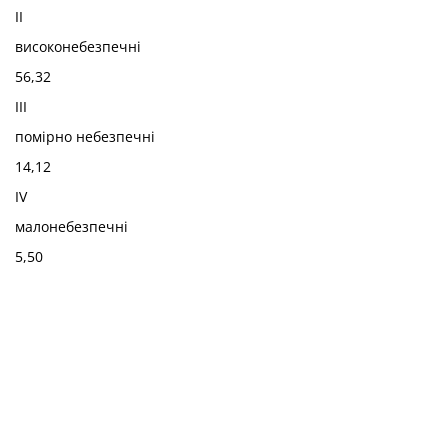
II
високонебезпечні
56,32
III
помірно небезпечні
14,12
IV
малонебезпечні
5,50