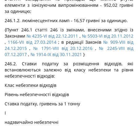
елементи з іонізуючим випромінюванням - 952,02 гривні
за одиницю;
246.1.2. люмінесцентних ламп - 16,57 гривні за одиницю.
{Пункт 246.1 статті 246 із змінами, внесеними згідно із
Законами
№ 4235-VI від 22.12.2011
,
№ 5503-VI від 20.11.2012
,
1166-VII від 27.03.2014
; в редакції Законів
№ 909-VIII від
24.12.2015
,
№ 1791-VIII від 20.12.2016
,
№ 2245-VIII від
07.12.2017
,
№ 1914-IX від 30.11.2021
}
246.2. Ставки податку за розміщення відходів, які
встановлюються залежно від класу небезпеки та рівня
небезпечності відходів:
Клас небезпеки відходів
Рівень небезпечності відходів
Ставка податку, гривень за 1 тонну
I
надзвичайно небезпечні