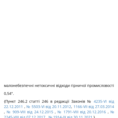
малонебезпечні нетоксичні відходи гірничої промисловості
0,54".
{Пункт 246.2 статті 246 в редакції Законів №
4235-VI від
22.12.2011
,
№ 5503-VI від 20.11.2012
,
1166-VII від 27.03.2014
,
№ 909-VIII від 24.12.2015
,
№ 1791-VIII від 20.12.2016
,
№
2245-VIII від 07.12.2017
,
№ 1914-IX від 30.11.2021
}