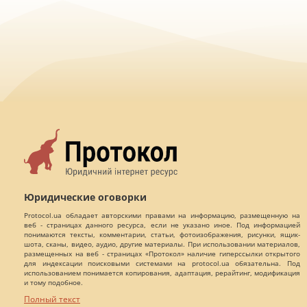
Юридические оговорки
Protocol.ua обладает авторскими правами на информацию, размещенную на
веб - страницах данного ресурса, если не указано иное. Под информацией
понимаются тексты, комментарии, статьи, фотоизображения, рисунки, ящик-
шота, сканы, видео, аудио, другие материалы. При использовании материалов,
размещенных на веб - страницах «Протокол» наличие гиперссылки открытого
для индексации поисковыми системами на protocol.ua обязательна. Под
использованием понимается копирования, адаптация, рерайтинг, модификация
и тому подобное.
Полный текст