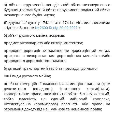
а) об'єкт нерухомості, неподільний об’єкт незавершеного
будівництва/майбутній об’єкт нерухомості, подільний об’єкт
незавершеного будівництва;
{Підпункт "а" пункту 174.1 статті 174 із змінами, внесеними
згідно із Законом
№ 2600-IX від 20.09.2022
}
б) об'єкт рухомого майна, зокрема:
предмет антикваріату або витвір мистецтва;
природне дорогоцінне каміння чи дорогоцінний метал,
прикраса з використанням дорогоцінних металів та/або
природного дорогоцінного каміння;
будь-який транспортний засіб та приладдя до нього;
інші види рухомого майна;
в) об'єкт комерційної власності, а саме: цінні папери (крім
депозитного (ощадного), іпотечного сертифіката),
корпоративне право, власність на об'єкт бізнесу як такий,
тобто власність на єдиний майновий комплекс,
інтелектуальна (промислова) власність або право на
отримання доходу від неї, майнові та немайнові права;