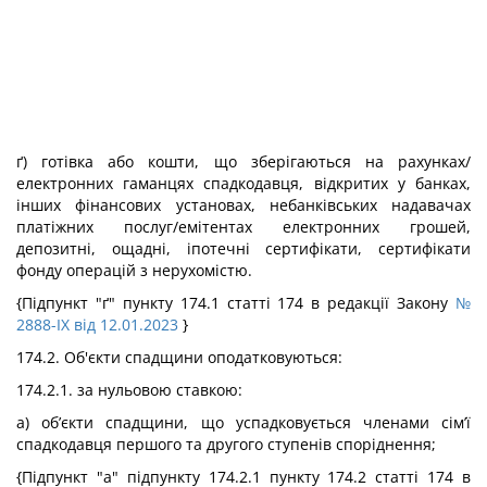
ґ) готівка або кошти, що зберігаються на рахунках/
електронних гаманцях спадкодавця, відкритих у банках,
інших фінансових установах, небанківських надавачах
платіжних послуг/емітентах електронних грошей,
депозитні, ощадні, іпотечні сертифікати, сертифікати
фонду операцій з нерухомістю.
{Підпункт "ґ" пункту 174.1 статті 174 в редакції Закону
№
2888-IX від 12.01.2023
}
174.2. Об'єкти спадщини оподатковуються:
174.2.1. за нульовою ставкою:
а) об’єкти спадщини, що успадковується членами сім’ї
спадкодавця першого та другого ступенів споріднення;
{Підпункт "а" підпункту 174.2.1 пункту 174.2 статті 174 в