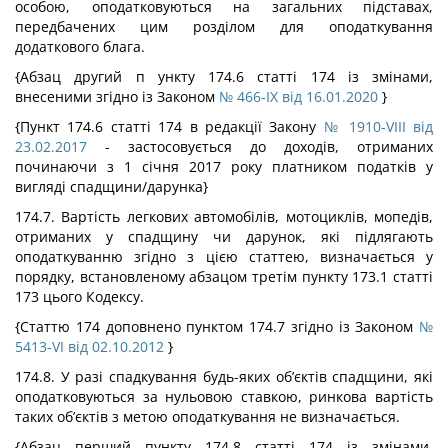
особою, оподатковуються на загальних підставах,
передбачених цим розділом для оподаткування
додаткового блага.
{Абзац другий п ункту 174.6 статті 174 із змінами,
внесеними згідно із Законом
№ 466-IX від 16.01.2020
}
{Пункт 174.6 статті 174 в редакції Закону
№ 1910-VIII від
23.02.2017
- застосовується до доходів, отриманих
починаючи з 1 січня 2017 року платником податків у
вигляді спадщини/дарунка}
174.7. Вартість легкових автомобілів, мотоциклів, мопедів,
отриманих у спадщину чи дарунок, які підлягають
оподаткуванню згідно з цією статтею, визначається у
порядку, встановленому абзацом третім пункту 173.1 статті
173 цього Кодексу.
{Статтю 174 доповнено пунктом 174.7 згідно із Законом
№
5413-VI від 02.10.2012
}
174.8. У разі спадкування будь-яких об’єктів спадщини, які
оподатковуються за нульовою ставкою, ринкова вартість
таких об’єктів з метою оподаткування не визначається.
{Абзац перший пункту 174.8 статті 174 із змінами,