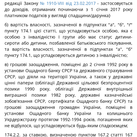
редакції Закону
№ 1910-VIII від 23.02.2017
- застосовується
до доходів, отриманих починаючи з 1 січня 2017 року
платником податків у вигляді спадщини/дарунка}
б) вартість власності, зазначеної в підпунктах "а", "б", "ґ"
пункту 174.1 цієї статті, що успадковується особою, яка є
особою з інвалідністю I групи або має статус дитини-
сироти або дитини, позбавленої батьківського піклування,
та вартість власності, зазначеної в підпунктах "а", "б"
пункту 174.1, що успадковуються дитиною з інвалідністю;
в) грошові заощадження, поміщені до 2 січня 1992 року в
установи Ощадного банку СРСР та державного страхування
СРСР, що діяли на території України, а також у державні
цінні папери (облігації Державної цільової безпроцентної
позики 1990 року, облігації Державної внутрішньої
виграшної позики 1982 року, державні казначейські
зобов'язання СРСР, сертифікати Ощадного банку СРСР) та
грошові заощадження громадян України, поміщені в
установи Ощадного банку України та колишнього
Укрдержстраху протягом 1992-1994 років, погашення яких
не відбулося, що успадковуються будь-яким спадкоємцем;
174.2.2. за ставкою, визначеною пунктом 167.2 статті 167