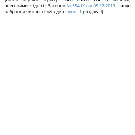
внесеними згідно із Законом
№ 354-IX від 05.12.2019
- щодо
набрання чинності змін див.
пункт 1
розділу II}