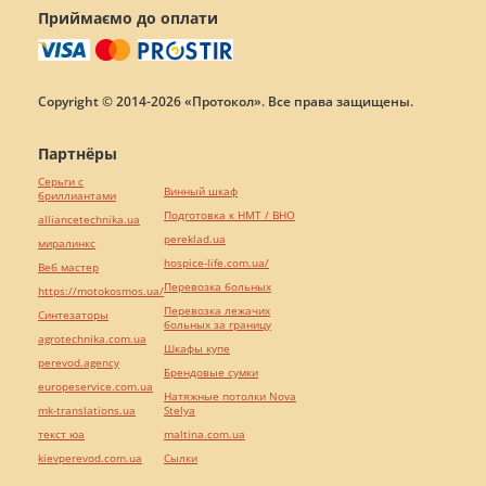
Приймаємо до оплати
Copyright © 2014-2026 «Протокол». Все права защищены.
Партнёры
Серьги с
Винный шкаф
бриллиантами
Подготовка к НМТ / ВНО
alliancetechnika.ua
pereklad.ua
миралинкс
hospice-life.com.ua/
Веб мастер
Перевозка больных
https://motokosmos.ua/
Перевозка лежачих
Синтезаторы
больных за границу
agrotechnika.com.ua
Шкафы купе
perevod.agency
Брендовые сумки
europeservice.com.ua
Натяжные потолки Nova
mk-translations.ua
Stelya
текст юа
maltina.com.ua
kievperevod.com.ua
Cылки