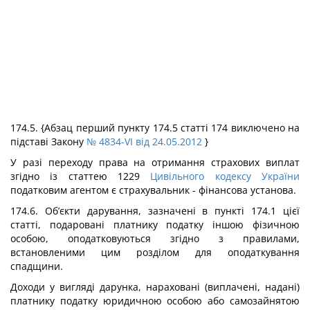
174.5.
{Абзац перший пункту 174.5 статті 174 виключено на
підставі Закону
№ 4834-VI від 24.05.2012
}
У разі переходу права на отримання страхових виплат
згідно із статтею 1229
Цивільного кодексу України
податковим агентом є страхувальник - фінансова установа.
174.6. Об’єкти дарування, зазначені в пункті 174.1 цієї
статті, подаровані платнику податку іншою фізичною
особою, оподатковуються згідно з правилами,
встановленими цим розділом для оподаткування
спадщини.
Доходи у вигляді дарунка, нараховані (виплачені, надані)
платнику податку юридичною особою або самозайнятою