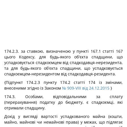
174.2.3. за ставкою, визначеною у пункті 167.1 статті 167
цього Кодексу, для будь-якого об'єкта спадщини, що
успадковується спадкоємцем від спадкодавця-нерезидента,
та для будь-якого об'єкта спадщини, що успадковується
спадкоємцем-нерезидентом від спадкодавця-резидента.
{Підпункт 174.2.3 пункту 174.2 статті 174 із змінами,
внесеними згідно із Законом
№ 909-VIII від 24.12.2015
}
174.3. Особами, відповідальними за сплату
(перерахування) податку до бюджету, є спадкоємці, які
отримали спадщину.
Дохід у вигляді вартості успадкованого майна (кошти,
майно, майнові чи немайнові права) у межах, що підлягає