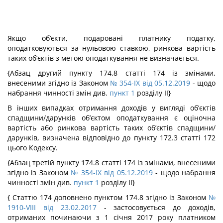
Якщо об’єкти, подаровані платнику податку,
оподатковуються за нульовою ставкою, ринкова вартість
таких об’єктів з метою оподаткування не визначається.
{Абзац другий пункту 174.8 статті 174 із змінами,
внесеними згідно із Законом
№ 354-IX від 05.12.2019
- щодо
набрання чинності змін див.
пункт 1
розділу II}
В інших випадках отримання доходів у вигляді об’єктів
спадщини/дарунків об’єктом оподаткування є оціночна
вартість або ринкова вартість таких об’єктів спадщини/
дарунків, визначена відповідно до пункту 172.3 статті 172
цього Кодексу.
{Абзац третій пункту 174.8 статті 174 із змінами, внесеними
згідно із Законом
№ 354-IX від 05.12.2019
- щодо набрання
чинності змін див.
пункт 1
розділу II}
{ Статтю 174 доповнено пунктом 174.8 згідно із Законом
№
1910-VIII від 23.02.2017
- застосовується до доходів,
отриманих починаючи з 1 січня 2017 року платником