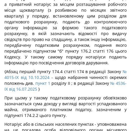
а приватний нотаріус за місцем розташування робочого
місця щокварталу (з розбивкою по місяцях звітного
кварталу) у порядку, встановленому цим розділом для
податкового розрахунку, подають до контролюючого
органу інформацію за формою такого податкового
розрахунку, в якій зазначають відомості про видачу
свідоцтв про право на спадщину, а також іншу інформацію,
передбачену податковим розрахунком, подання якого
передбачено підпунктом "б" пункту 176.2 статті 176 цього
Кодексу. У такому самому порядку нотаріуси подають
інформацію про посвідчення договорів дарування.
{Абзац перший пункту 174.4 статті 174 в редакції Закону
№
4015-IX від 10.10.2024
- щодо набрання чинності окремих
положень див.
пункт 1
розділу II ; в редакції Закону
№ 4536-
IX від 16.07.2025
}
При цьому у такому податковому розрахунку обов’язково
зазначається сума доходу у вигляді вартості успадкованого
майна, отриманого платником податку, зазначеним у
підпункті 174.2.2 цього пункту.
Нотаріус або в сільських населених пунктах - уповноважена
на це посадова особа відповідного органу місцевого