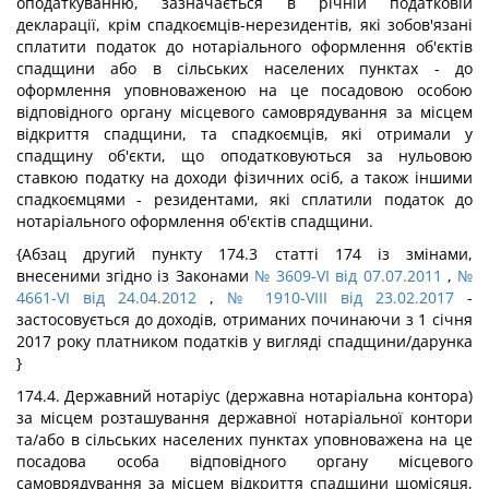
оподаткуванню, зазначається в річній податковій
декларації, крім спадкоємців-нерезидентів, які зобов'язані
сплатити податок до нотаріального оформлення об'єктів
спадщини або в сільських населених пунктах - до
оформлення уповноваженою на це посадовою особою
відповідного органу місцевого самоврядування за місцем
відкриття спадщини, та спадкоємців, які отримали у
спадщину об'єкти, що оподатковуються за нульовою
ставкою податку на доходи фізичних осіб, а також іншими
спадкоємцями - резидентами, які сплатили податок до
нотаріального оформлення об'єктів спадщини.
{Абзац другий пункту 174.3 статті 174 із змінами,
внесеними згідно із Законами
№ 3609-VI від 07.07.2011
,
№
4661-VI від 24.04.2012
,
№ 1910-VIII від 23.02.2017
-
застосовується до доходів, отриманих починаючи з 1 січня
2017 року платником податків у вигляді спадщини/дарунка
}
174.4. Державний нотаріус (державна нотаріальна контора)
за місцем розташування державної нотаріальної контори
та/або в сільських населених пунктах уповноважена на це
посадова особа відповідного органу місцевого
самоврядування за місцем відкриття спадщини щомісяця,