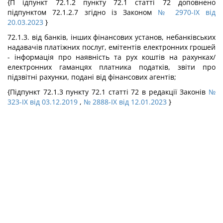
{П ідпункт 72.1.2 пункту 72.1 статті 72 доповнено
підпунктом 72.1.2.7 згідно із Законом
№ 2970-IX від
20.03.2023
}
72.1.3. від банків, інших фінансових установ, небанківських
надавачів платіжних послуг, емітентів електронних грошей
- інформація про наявність та рух коштів на рахунках/
електронних гаманцях платника податків, звіти про
підзвітні рахунки, подані від фінансових агентів;
{Підпункт 72.1.3 пункту 72.1 статті 72 в редакції Законів
№
323-IX від 03.12.2019
,
№ 2888-IX від 12.01.2023
}