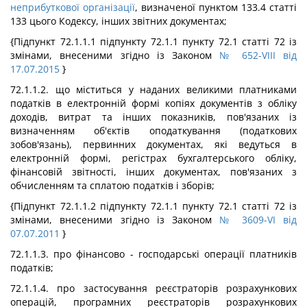
неприбуткової організації
, визначеної пунктом 133.4 статті
133 цього Кодексу, інших звітних документах;
{Підпункт 72.1.1.1 підпункту 72.1.1 пункту 72.1 статті 72 із
змінами, внесеними згідно із Законом
№ 652-VIII від
17.07.2015
}
72.1.1.2. що міститься у наданих великими платниками
податків в електронній формі копіях документів з обліку
доходів, витрат та інших показників, пов'язаних із
визначенням об'єктів оподаткування (податкових
зобов'язань), первинних документах, які ведуться в
електронній формі, регістрах бухгалтерського обліку,
фінансовій звітності, інших документах, пов'язаних з
обчисленням та сплатою податків і зборів;
{Підпункт 72.1.1.2 підпункту 72.1.1 пункту 72.1 статті 72 із
змінами, внесеними згідно із Законом
№ 3609-VI від
07.07.2011
}
72.1.1.3. про фінансово - господарські операції платників
податків;
72.1.1.4. про застосування реєстраторів розрахункових
операцій, програмних реєстраторів розрахункових