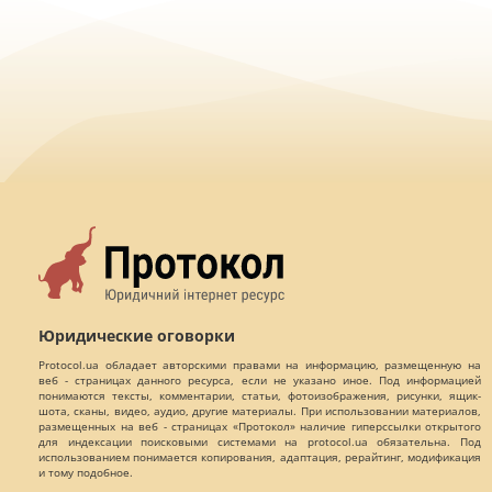
Юридические оговорки
Protocol.ua обладает авторскими правами на информацию, размещенную на
веб - страницах данного ресурса, если не указано иное. Под информацией
понимаются тексты, комментарии, статьи, фотоизображения, рисунки, ящик-
шота, сканы, видео, аудио, другие материалы. При использовании материалов,
размещенных на веб - страницах «Протокол» наличие гиперссылки открытого
для индексации поисковыми системами на protocol.ua обязательна. Под
использованием понимается копирования, адаптация, рерайтинг, модификация
и тому подобное.