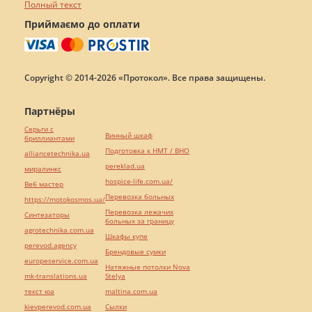
Полный текст
Приймаємо до оплати
Copyright © 2014-2026 «Протокол». Все права защищены.
Партнёры
Серьги с
Винный шкаф
бриллиантами
Подготовка к НМТ / ВНО
alliancetechnika.ua
pereklad.ua
миралинкс
hospice-life.com.ua/
Веб мастер
Перевозка больных
https://motokosmos.ua/
Перевозка лежачих
Синтезаторы
больных за границу
agrotechnika.com.ua
Шкафы купе
perevod.agency
Брендовые сумки
europeservice.com.ua
Натяжные потолки Nova
mk-translations.ua
Stelya
текст юа
maltina.com.ua
kievperevod.com.ua
Cылки