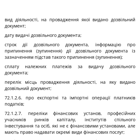
вид діяльності, на провадження якої видано дозвільний
документ;
дату видачі дозвільного документа;
строк дії дозвільного документа, інформацію про
припинення (зупинення) дії дозвільного документа із
зазначенням підстав такого припинення (зупинення);
сплату належних платежів за видачу дозвільного
документа;
перелік місць провадження діяльності, на яку видано
дозвільний документ;
72.1.2.6. про експортні та імпортні операції платників
податків;
72.1.2.7. переліки фінансових установ, професійних
учасників ринків капіталу, інститутів спільного
інвестування та осіб, які не є фінансовими установами, але
мають право надавати окремі види фінансових послуг;