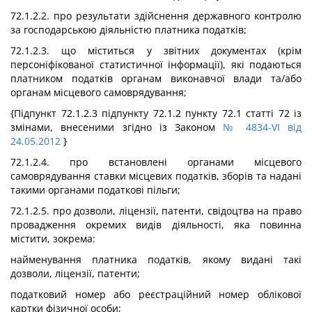
72.1.2.2. про результати здійснення державного контролю
за господарською діяльністю платника податків;
72.1.2.3. що міститься у звітних документах (крім
персоніфікованої статистичної інформації), які подаються
платником податків органам виконавчої влади та/або
органам місцевого самоврядування;
{Підпункт 72.1.2.3 підпункту 72.1.2 пункту 72.1 статті 72 із
змінами, внесеними згідно із Законом
№ 4834-VI від
24.05.2012
}
72.1.2.4. про встановлені органами місцевого
самоврядування ставки місцевих податків, зборів та надані
такими органами податкові пільги;
72.1.2.5. про дозволи, ліцензії, патенти, свідоцтва на право
провадження окремих видів діяльності, яка повинна
містити, зокрема:
найменування платника податків, якому видані такі
дозволи, ліцензії, патенти;
податковий номер або реєстраційний номер облікової
картки фізичної особи;