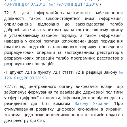
404-VII від 04.07.2013
,
№ 1797-VIII від 21.12.2016
}
72.1.6. для інформаційно-аналітичного забезпечення
діяльності також використовується інша інформація,
оприлюднена відповідно до законодавства та/або
добровільно чи за запитом надана контролюючому органу
в установленому законом порядку, а також інформація,
наведена у скарзі покупця (споживача) щодо порушення
платником податків встановленого порядку проведення
розрахункових операцій із застосуванням реєстраторів
розрахункових операцій та/або програмних реєстраторів
розрахункових операцій;
{Підпункт 72.1.6 пункту 72.1 статті 72 в редакції Закону
№
129-IX від 20.09.2019
}
72.1.7. від центрального органу виконавчої влади, що
забезпечує формування та реалізацію державної політики
у сфері цифрової економіки, інформацію про відповідність
резидентів Дія Сіті вимогам
Закону України
"Про
стимулювання розвитку цифрової економіки в Україні",
зокрема щодо включення/виключення платників податків
до/з реєстру Дія Сіті;