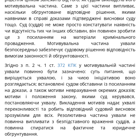
мотивувальна частина. Саме з цієї частини випливає,
наскільки обгрунтоване відповідне рішення, якими
наявними в справі доказами підтверджені висновки суду
тощо. Суд (суддя) не може просто констатувати наявність
чи відсутність тих чи інших обставин, він повинен зробити
це з посиланням на матеріали кримінального
провадження. Мотивувальна частина ухвали
безпосередньо забезпечує судовому рішенню відповідність
вимогам законності й обгрунтованості.
Згідно з п. 2 ч. 1 ст.
372
КПК
у мотивувальній частині
ухвали повинно бути зазначено: суть питання, що
вирішується ухвалою, і за чиєю ініціативою воно
розглядається; встановлені судом обставини із посиланням
на докази, а також мотиви неврахування окремих доказів;
мотиви і положення закону, якими суд керувався,
постановляючи ухвалу. Викладення мотивів надає ухвалі
переконливості та робить відповідний судовий висновок
зрозумілим для всіх. Резолютивна частина ухвали не
повинна випливати з безпідставного враження суддів, а
повинна спиратися на фактичне та юридичне
обгрунтування.