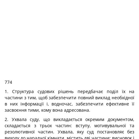
774
1. Структура судових рішень передбачає поділ їх на
частини з тим, щоб забезпечити повний виклад необхідної
в них інформації і, водночас, забезпечити ефективне її
засвоєння тими, кому вона адресована.
2. Ухвала суду, що викладається окремим документом,
складається з трьох частин: вступу, мотивувальної та
резолютивної частин. Ухвала, яку суд постановляє без
виходу до нарадчої кімнати, містить дві частини: висновок і