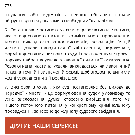
775
Існування або відсутність певних обставин справи
обґрунтовується доказами з необхідним їх аналізом.
6. Останньою частиною ухвали є резолютивна частина,
яка з відповідного питання кримінального провадження
містить виклад остаточних висновків, резолюцію. У цій
частині ухвали наводиться її квінтесенція, виражена у
формі відповідних висновків суду із зазначенням строку і
порядку набрання ухвалою законної сили та її оскарження.
Резолютивна частина ухвали викладається як лаконічний
наказ, в точній і визначеній формі, щоб згодом не виникли
жодні ускладнення з її реалізацією.
7. Висновок в ухвалі, яку суд постановляє без виходу до
нарадчої кімнати,
-
це формулювання судом умовиводу та
усне висловлення думки стосовно вирішення того чи
іншого поточного питання у конкретному кримінальному
провадженні, занесене до журналу судового засідання.
ДРУГИЕ НАШИ СЕРВИСЫ: