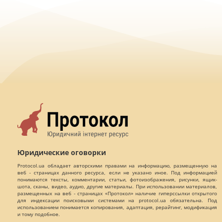
Юридические оговорки
Protocol.ua обладает авторскими правами на информацию, размещенную на
веб - страницах данного ресурса, если не указано иное. Под информацией
понимаются тексты, комментарии, статьи, фотоизображения, рисунки, ящик-
шота, сканы, видео, аудио, другие материалы. При использовании материалов,
размещенных на веб - страницах «Протокол» наличие гиперссылки открытого
для индексации поисковыми системами на protocol.ua обязательна. Под
использованием понимается копирования, адаптация, рерайтинг, модификация
и тому подобное.