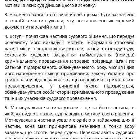
мотиви, з яких суд дійшов цього висновку.
3. У коментованій статті визначено, що має бути зазначено
в кожній з частин ухвали, яку постановлено як окремий
документ у нарадчій кімнаті.
4. Вступ - початкова частина судового рішення, що передує
основному його викладу і містить інформацію стосовно
дати і місця постановления ухвали; назви та складу суду,
секретаря судового засідання; найменування (номера)
кримінального провадження (справи); прізвища, ім'я і по
батькові підозрюваного, обвинуваченого, року, місяця і дня
його народження і місця проживання; закону України про
кримінальну відповідальність, що передбачає кримінальне
правопорушення, у вчиненні якого підозрюється,
обвинувачується особа; сторін кримінального провадження
та інших учасників судового провадження.
5. Мотивувальна частина ухвали - це та його частина, в
якій, як видно з назви, суд наводить мотиви свого рішення.
Мотивувальна частина ухвали є однією з найважливіших її
частин, вона має принципове значення з точки зору
завдань, що стоять перед судом. Переконливість судового
рішення цілком залежить від того, як судом викладена його