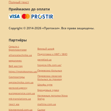
Полный текст
Приймаємо до оплати
Copyright © 2014-2026 «Протокол». Все права защищены.
Партнёры
Серьги с
Винный шкаф
бриллиантами
Подготовка к НМТ / ВНО
alliancetechnika.ua
pereklad.ua
миралинкс
hospice-life.com.ua/
Веб мастер
Перевозка больных
https://motokosmos.ua/
Перевозка лежачих
Синтезаторы
больных за границу
agrotechnika.com.ua
Шкафы купе
perevod.agency
Брендовые сумки
europeservice.com.ua
Натяжные потолки Nova
mk-translations.ua
Stelya
текст юа
maltina.com.ua
kievperevod.com.ua
Cылки