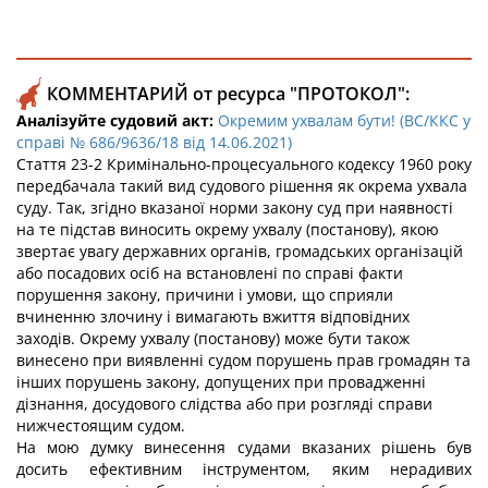
КОММЕНТАРИЙ от ресурса "ПРОТОКОЛ":
Аналізуйте судовий акт:
Окремим ухвалам бути! (ВС/ККС у
справі № 686/9636/18 від 14.06.2021)
Стаття 23-2 Кримінально-процесуального кодексу 1960 року
передбачала такий вид судового рішення як окрема ухвала
суду. Так, згідно вказаної норми
закону суд при наявності
на те підстав виносить окрему ухвалу (постанову), якою
звертає увагу державних органів, громадських організацій
або посадових осіб на встановлені по справі факти
порушення закону, причини і умови, що сприяли
вчиненню злочину і вимагають вжиття відповідних
заходів. Окрему ухвалу (постанову) може бути також
винесено при виявленні судом порушень прав громадян та
інших порушень закону, допущених при провадженні
дізнання, досудового слідства або при розгляді справи
нижчестоящим судом.
На мою думку винесення судами вказаних рішень був
досить ефективним інструментом, яким нерадивих