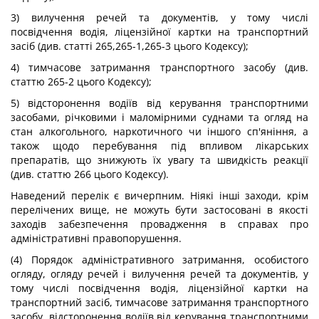
3) вилучення речей та документів, у тому числі
посвідчення водія, ліцензійної картки на транспортний
засіб (див. статті 265,265-1,265-3 цього Кодексу);
4) тимчасове затримання транспортного засобу (див.
статтю 265-2 цього Кодексу);
5) відсторонення водіїв від керування транспортними
засобами, річковими і маломірними суднами та огляд на
стан алкогольного, наркотичного чи іншого сп'яніння, а
також щодо перебування під впливом лікарських
препаратів, що знижують їх увагу та швидкість реакції
(див. статтю 266 цього Кодексу).
Наведений перелік є вичерпним. Ніякі інші заходи, крім
перелічених вище, не можуть бути застосовані в якості
заходів забезпечення провадження в справах про
адміністративні правопорушення.
(4) Порядок адміністративного затримання, особистого
огляду, огляду речей і вилучення речей та документів, у
тому числі посвідчення водія, ліцензійної картки на
транспортний засіб, тимчасове затримання транспортного
засобу, відсторонення водіїв від керування транспортними