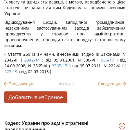
їх увагу та швидкість реакції, з метою, передбаченою цією
статтею, визначається цим Кодексом та іншими законами
України.
Відшкодування шкоди, заподіяної громадянинові
незаконним застосуванням заходів забезпечення
провадження у справах про адміністративні
правопорушення, проводиться в порядку, встановленому
законом.
{ Стаття 260 із змінами, внесеними згідно із Законами N
2342-III (
2342-14
) від 05.04.2001, N 586-VI (
586-17
) від
24.09.2008, N 3565-VI (
3565-17
) від 05.07.2011, N 222-VIII (
222-19
) від 02.03.2015 }
Предыдущая
Следующая
2931/3025
Добавить в избраное
Кодекс України про адміністративні
правопорушення