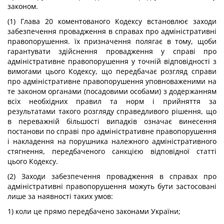
законом.
(1) Глава 20 коментованого Кодексу встановлює заходи
забезпечення провадження в справах про адміністративні
правопорушення. їх призначення полягає в тому, щоби
гарантувати здійснення провадження у справі про
адміністративне правопорушення у точній відповідності з
вимогами цього Кодексу, що передбачає розгляд справи
про адміністративне правопорушення уповноваженими на
те законом органами (посадовими особами) з додержанням
всіх необхідних правил та норм і прийняття за
результатами такого розгляду справедливого рішення, що
в переважній більшості випадків означає винесення
постанови по справі про адміністративне правопорушення
і накладення на порушника належного адміністративного
стягнення, передбаченого санкцією відповідної статті
цього Кодексу.
(2) Заходи забезпечення провадження в справах про
адміністративні правопорушення можуть бути застосовані
лише за наявності таких умов:
1) коли це прямо передбачено законами України;