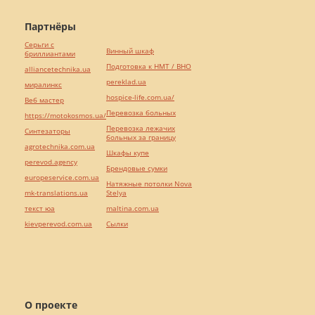
Партнёры
Серьги с
Винный шкаф
бриллиантами
Подготовка к НМТ / ВНО
alliancetechnika.ua
pereklad.ua
миралинкс
hospice-life.com.ua/
Веб мастер
Перевозка больных
https://motokosmos.ua/
Перевозка лежачих
Синтезаторы
больных за границу
agrotechnika.com.ua
Шкафы купе
perevod.agency
Брендовые сумки
europeservice.com.ua
Натяжные потолки Nova
mk-translations.ua
Stelya
текст юа
maltina.com.ua
kievperevod.com.ua
Cылки
О проекте