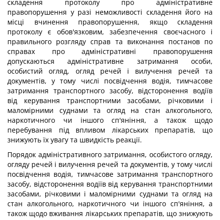
складення протоколу про адміністративне
правопорушення у разі неможливості складення його на
місці вчинення правопорушення, якщо складення
протоколу є обов'язковим, забезпечення своєчасного і
правильного розгляду справ та виконання постанов по
справах про адміністративні правопорушення
допускаються адміністративне затримання особи,
особистий огляд, огляд речей і вилучення речей та
документів, у тому числі посвідчення водія, тимчасове
затримання транспортного засобу, відсторонення водіїв
від керування транспортними засобами, річковими і
маломірними суднами та огляд на стан алкогольного,
наркотичного чи іншого сп'яніння, а також щодо
перебування під впливом лікарських препаратів, що
знижують їх увагу та швидкість реакції.
Порядок адміністративного затримання, особистого огляду,
огляду речей і вилучення речей та документів, у тому числі
посвідчення водія, тимчасове затримання транспортного
засобу, відсторонення водіїв від керування транспортними
засобами, річковими і маломірними суднами та огляд на
стан алкогольного, наркотичного чи іншого сп'яніння, а
також щодо вживання лікарських препаратів, що знижують