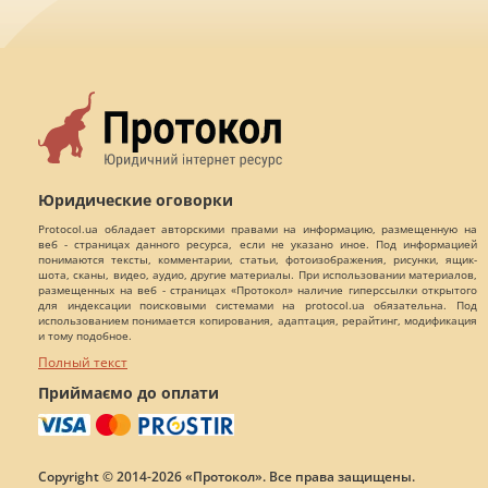
Юридические оговорки
Protocol.ua обладает авторскими правами на информацию, размещенную на
веб - страницах данного ресурса, если не указано иное. Под информацией
понимаются тексты, комментарии, статьи, фотоизображения, рисунки, ящик-
шота, сканы, видео, аудио, другие материалы. При использовании материалов,
размещенных на веб - страницах «Протокол» наличие гиперссылки открытого
для индексации поисковыми системами на protocol.ua обязательна. Под
использованием понимается копирования, адаптация, рерайтинг, модификация
и тому подобное.
Полный текст
Приймаємо до оплати
Copyright © 2014-2026 «Протокол». Все права защищены.