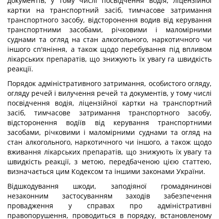
документів, у тому числі посвідчення водія, ліцензійної
картки на транспортний засіб, тимчасове затримання
транспортного засобу, відсторонення водив від керування
транспортними засобами, річковими і маломірними
суднами та огляд на стан алкогольного, наркотичного чи
іншого сп'яніння, а також щодо перебування під впливом
лікарських препаратів, що знижують їх увагу га швидкість
реакції.
Порядок адміністративного затримання, особистого огляду,
огляду речей і вилучення речей та документів, у тому числі
посвідчення водія, ліцензійної картки на транспортний
засіб, тимчасове затримання транспортного засобу,
відсторонення водіїв від керування транспортними
засобами, річковими і маломірними суднами та огляд на
стан алкогольного, наркотичного чи іншого, а також щодо
вживання лікарських препаратів, що знижують їх увагу та
швидкість реакції, з метою, передбаченою цією статтею,
визначається цим Кодексом та іншими законами України.
Відшкодування шкоди, заподіяної громадянинові
незаконним застосуванням заходів забезпечення
провадження у справах про адміністративні
правопорушення, проводиться в порядку, встановленому