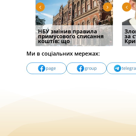
і
НБУ змінив правила
Водії можуть отримати
Якщо с
Зло
способом
примусового списання
компенсацію за
відшк
за 
вих
коштів: що
незаконні дії
наявні
Кри
Ми в соціальних мережах:
page
group
telegr