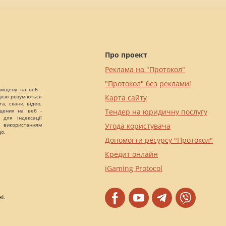
Про проект
Реклама на "Протокол"
"Протокол" без реклами!
міщену на веб -
цією розуміються
Карта сайту
а, скани, відео,
іщених на веб -
Тендер на юридичну послугу
 для індексації
 використанням
Угода користувача
що.
Допомогти ресурсу "Протокол"
Кредит онлайн
iGaming Protocol
і.