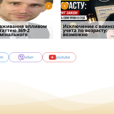
уд встановив для
вживання впливом
Особливості захисту у
Документи, на яких не
Переоформлення
Исключение с воинс
Восьмий ААС фак
одування шкоди
статтею 369-2
кримінальному
проставляється
відстрочки за іншою
учета по возрасту:
підтвердив, що 
с
мінального
провадженні: я
апостиль: пер
підставою: нов
возможно
може скас
am
viber
youtube