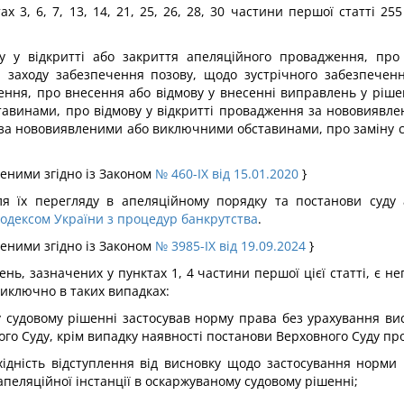
ах 3, 6, 7, 13, 14, 21, 25, 26, 28, 30 частини першої статті 2
ову у відкритті або закриття апеляційного провадження, пр
 заходу забезпечення позову, щодо зустрічного забезпеченн
шення, про внесення або відмову у внесенні виправлень у ріш
авинами, про відмову у відкритті провадження за нововиявле
 за нововиявленими або виключними обставинами, про заміну с
сеними згідно із Законом
№ 460-IX від 15.01.2020
}
сля їх перегляду в апеляційному порядку та постанови суду 
одексом України з процедур банкрутства
.
сеними згідно із Законом
№ 3985-IX від 19.09.2024
}
ень, зазначених у пунктах 1, 4 частини першої цієї статті, є 
иключно в таких випадках:
му судовому рішенні застосував норму права без урахування в
го Суду, крім випадку наявності постанови Верховного Суду про
ідність відступлення від висновку щодо застосування норми 
апеляційної інстанції в оскаржуваному судовому рішенні;