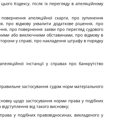
55 цього Кодексу, після їх перегляду в апеляційному
о повернення апеляційної скарги, про зупинення
я, про відмову ухвалити додаткове рішення, про
ення, про повернення заяви про перегляд судового
ними або виключними обставинами, про відмову в
торони у справі, про накладення штрафу в порядку
апеляційної інстанції у справах про банкрутство
неправильне застосування судом норм матеріального
исновку щодо застосування норми права у подібних
 відступлення від такого висновку;
права у подібних правовідносинах, викладеного у