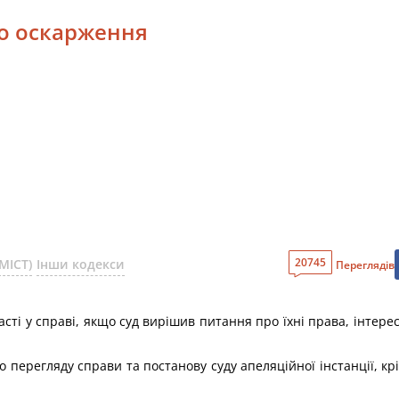
го оскарження
20745
МІСТ)
Інши кодекси
Переглядів
асті у справі, якщо суд вирішив питання про їхні права, інтере
о перегляду справи та постанову суду апеляційної інстанції, кр