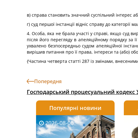
в) справа становить значний суспільний інтерес аб
г) суд першої інстанції відніс справу до категорії 
4. Особа, яка не брала участі у справі, якщо суд в
після його перегляду в апеляційному порядку за її
ухвалено безпосередньо судом апеляційної інстанц
вирішив питання про її права, інтереси та (або) о
{Частина четверта статті 287 із змінами, внесеним
Попередня
Господарський процесуальний кодекс 
Популярні новини
2026-08-06
2026-08-03
2026-
20