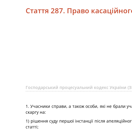
Стаття 287. Право касаційно
Господарський процесуальний кодекс України (З
1. Учасники справи, а також особи, які не брали уч
скаргу на:
1) рішення суду першої інстанції після апеляційног
статті;