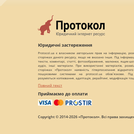
Юридичні застереження
Protocol.ua є власником авторських прав на інформацію, роз
сторінках даного ресурсу, якщо не вказано інше. Під інформа
тексти, коментарі, статті, фотозображення, малюнки, ящик-шот
аудіо, інші матеріали. При використанні матеріалів, розм
сторінках «Протокол» наявність гіперпосилання відкритого
пошуковими системами на protocol.ua обов`язкове. Під
розуміється копіювання, адаптація, рерайтинг, модифікація то
Повний текст
Приймаємо до оплати
Copyright © 2014-2026 «Протокол». Всі права захищен