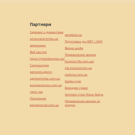
Партнери
Сережки з діамантами
pereklad.ua
alliancetechnika.ua
Підготовка до НМТ / ЗНО
миралинкс
Винна шафа
Веб мастер
Перевезення хворих
https://motokosmos.ua/
hospice-life.com.ua/
Синтезатори
mk-translations.ua
perevod.agency
maltina.com.ua
agrotechnika.com.ua
Шафи купе
europeservice.com.ua
Брендові сумки
текст юа
Натяжні стелі Nova Stelya
Посилання
Перевезення хворих за
kievperevod.com.ua
кордон