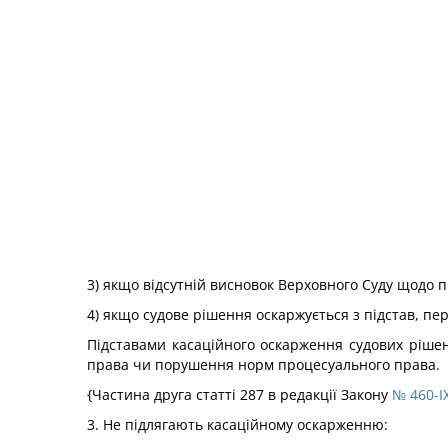
3) якщо відсутній висновок Верховного Суду щодо 
4) якщо судове рішення оскаржується з підстав, п
Підставами касаційного оскарження судових рішен
права чи порушення норм процесуального права.
{Частина друга статті 287 в редакції Закону
№ 460-IX
3. Не підлягають касаційному оскарженню: