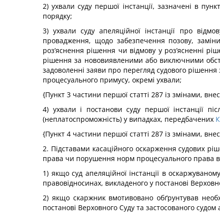
2) ухвали суду першої інстанції, зазначені в пункт
порядку;
3) ухвали суду апеляційної інстанції про відм
провадження, щодо забезпечення позову, заміни
роз’яснення рішення чи відмову у роз’ясненні рі
рішення за нововиявленими або виключними обст
задоволенні заяви про перегляд судового рішення
процесуального примусу, окремі ухвали;
{Пункт 3 частини першої статті 287 із змінами, вне
4) ухвали і постанови суду першої інстанції пі
(неплатоспроможність) у випадках, передбачених
К
{Пункт 4 частини першої статті 287 із змінами, вне
2. Підставами касаційного оскарження судових ріш
права чи порушення норм процесуального права в
1) якщо суд апеляційної інстанції в оскаржувано
правовідносинах, викладеного у постанові Верховно
2) якщо скаржник вмотивовано обґрунтував необх
постанові Верховного Суду та застосованого судом 