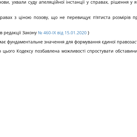
анови, ухвали суду апеляційної інстанції у справах, рішення у
правах з ціною позову, що не перевищує п’ятиста розмірів пр
 в редакції Закону
№ 460-IX від 15.01.2020
}
е має фундаментальне значення для формування єдиної правозас
о до цього Кодексу позбавлена можливості спростувати обстави