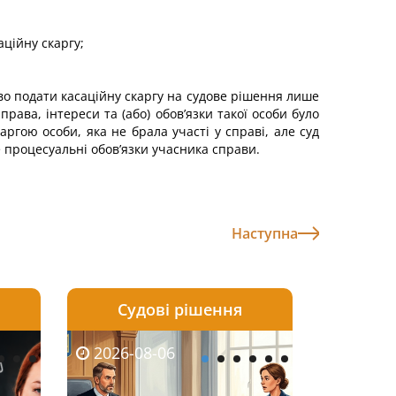
ційну скаргу;
раво подати касаційну скаргу на судове рішення лише
рава, інтереси та (або) обов’язки такої особи було
ргою особи, яка не брала участі у справі, але суд
е процесуальні обов’язки учасника справи.
Наступна
Судові рішення
2026-08-05
2026-08-03
2026-08-06
2026-08-06
2026-08-05
2026-08-03
2026-08-06
2026-08-0