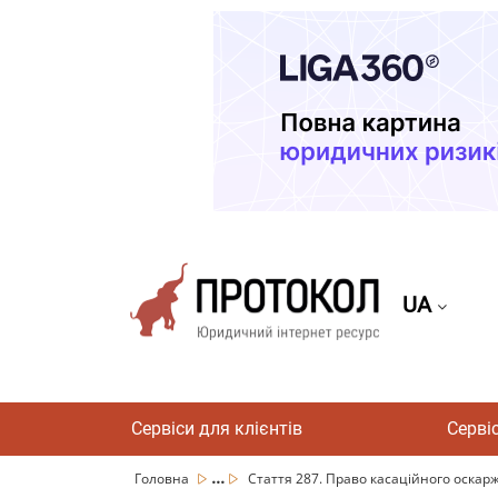
UA
Сервіси для клієнтів
Серві
...
Головна
Стаття 287. Право касаційного оскар