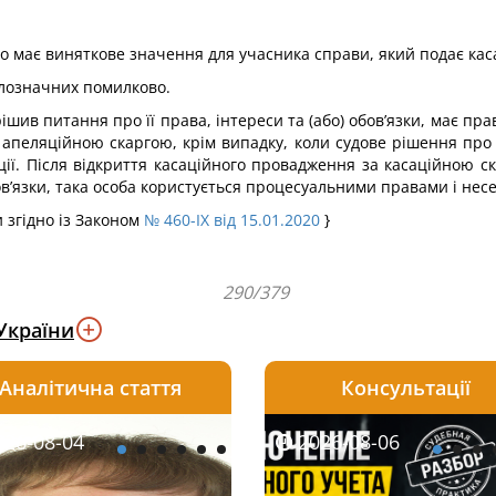
о має виняткове значення для учасника справи, який подає каса
малозначних помилково.
ирішив питання про її права, інтереси та (або) обов’язки, має п
 апеляційною скаргою, крім випадку, коли судове рішення про п
ії. Після відкриття касаційного провадження за касаційною ска
бов’язки, така особа користується процесуальними правами і нес
и згідно із Законом
№ 460-IX від 15.01.2020
}
290/379
України
Аналітична стаття
Консультації
08-06
26-08-04
2026-08-05
2026-08-06
2026-08-04
2026-08-06
2026-07-30