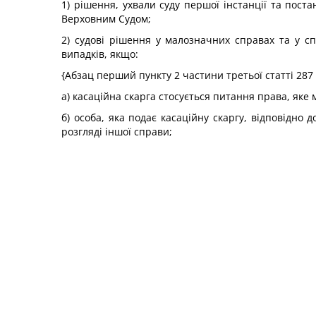
1) рішення, ухвали суду першої інстанції та пост
Верховним Судом;
2) судові рішення у малозначних справах та у с
випадків, якщо:
{Абзац перший пункту 2 частини третьої статті 287
а) касаційна скарга стосується питання права, як
б) особа, яка подає касаційну скаргу, відповідн
розгляді іншої справи;