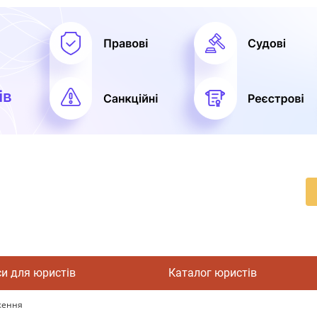
си для юристів
Каталог юристів
ження