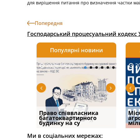
для вирішення питання про визначення частки майн
Попередня
Господарський процесуальний кодекс 
Популярні новини
2026-08-07
2026-08-03
2026-
20
р, але
Право співвласника
ФУНДАМЕНТАЛЬНА
Якщо с
Міс
илася: як
багатоквартирного
ПРОБЛЕМА «СУДОВОЇ
відшк
агр
будинку на су
ПРАКТИКИ», АБО ПР
наявні
міл
Ми в соціальних мережах: