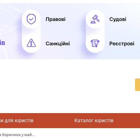
си для юристів
Каталог юристів
 боржника у май...