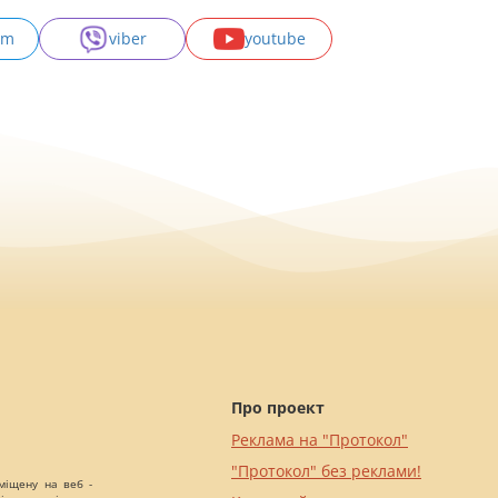
am
viber
youtube
Про проект
Реклама на "Протокол"
"Протокол" без реклами!
міщену на веб -