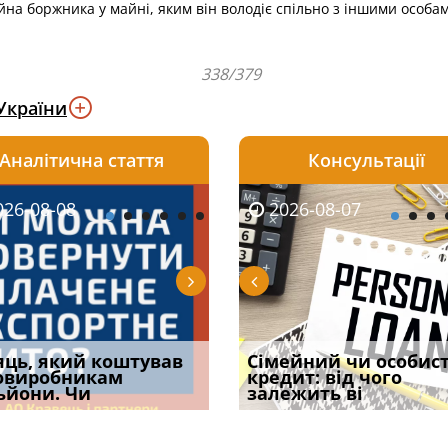
а боржника у майні, яким він володіє спільно з іншими особа
338/379
України
Аналітична стаття
Консультації
08-06
26-08-08
2026-08-05
2026-08-06
2026-08-07
2026-08-07
2026-07-30
уд встановив для
яць, який коштував
Чи потрібна ФОП
Документи, на яких не
Огляд практики ВС від
Сімейний чи особис
Восьмий ААС фак
одування шкоди
овиробникам
печатка у 2026 році:
проставляється
Ростислава Кравця, що
кредит: від чого
підтвердив, що 
с
ьйони. Чи
правила засто
апостиль: пер
опублі
залежить ві
може скас