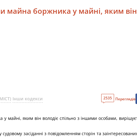
ки майна боржника у майні, яким він
2535
МІСТ)
Інши кодекси
Переглядів
 у майні, яким він володіє спільно з іншими особами, вирішу
у судовому засіданні з повідомленням сторін та заінтересованих