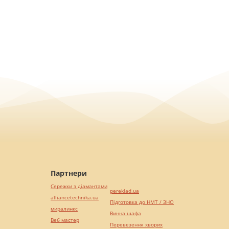
Партнери
Сережки з діамантами
pereklad.ua
alliancetechnika.ua
Підготовка до НМТ / ЗНО
миралинкс
Винна шафа
Веб мастер
Перевезення хворих