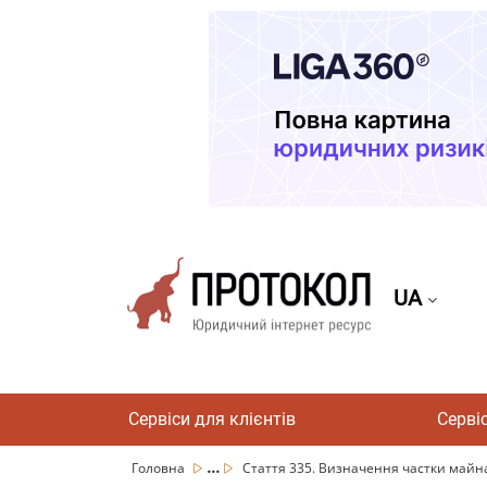
UA
Сервіси для клієнтів
Серві
...
Головна
Стаття 335. Визначення частки майна