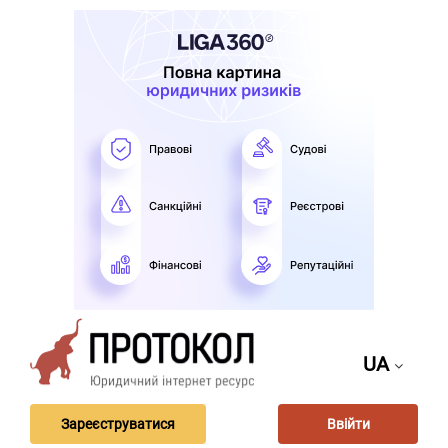
UA
Зареєструватися
Ввійти