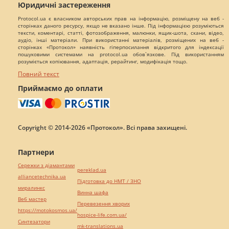
Юридичні застереження
Protocol.ua є власником авторських прав на інформацію, розміщену на веб -
сторінках даного ресурсу, якщо не вказано інше. Під інформацією розуміються
тексти, коментарі, статті, фотозображення, малюнки, ящик-шота, скани, відео,
аудіо, інші матеріали. При використанні матеріалів, розміщених на веб -
сторінках «Протокол» наявність гіперпосилання відкритого для індексації
пошуковими системами на protocol.ua обов`язкове. Під використанням
розуміється копіювання, адаптація, рерайтинг, модифікація тощо.
Повний текст
Приймаємо до оплати
Copyright © 2014-2026 «Протокол». Всі права захищені.
Партнери
Сережки з діамантами
pereklad.ua
alliancetechnika.ua
Підготовка до НМТ / ЗНО
миралинкс
Винна шафа
Веб мастер
Перевезення хворих
https://motokosmos.ua/
hospice-life.com.ua/
Синтезатори
mk-translations.ua