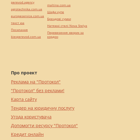
perevod.agency
maltina.com.ua
agrotechnika.com.ua
Шафи купе
europeservice.com.ua
Брендові сумки
текст юа
Натяжні стелі Nova Stelya
Посилання
Перевезення хворих за
kievperevod.com.ua
кордон
Про проект
Реклама на "Протокол"
"Протокол" без реклами!
Карта сайту
Тендер на юридичну послугу
Угода користувача
Допомогти ресурсу "Протокол"
Кредит онлайн