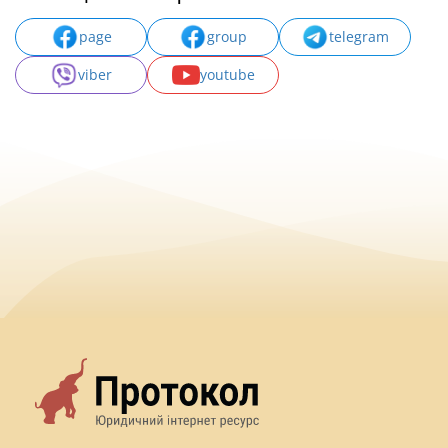
page
group
telegram
viber
youtube