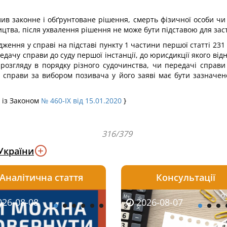
алив законне і обґрунтоване рішення, смерть фізичної особи 
тва, після ухвалення рішення не може бути підставою для заст
вадження у справі на підставі пункту 1 частини першої статті 23
ачу справи до суду першої інстанції, до юрисдикції якого відн
 розгляду в порядку різного судочинства, чи передачі справ
ті справи за вибором позивача у його заяві має бути зазначен
 із Законом
№ 460-IX від 15.01.2020
}
316/379
України
Аналітична стаття
Консультації
08-06
26-08-08
2026-08-05
2026-08-06
2026-08-07
2026-08-07
2026-07-30