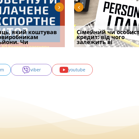
уд встановив для
яць, який коштував
Чи потрібна ФОП
Документи, на яких не
Огляд практики ВС від
Сімейний чи особис
Восьмий ААС фак
одування шкоди
овиробникам
печатка у 2026 році:
проставляється
Ростислава Кравця, що
кредит: від чого
підтвердив, що 
с
ьйони. Чи
правила засто
апостиль: пер
опублі
залежить ві
може скас
am
viber
youtube