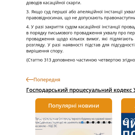
доводів касаційної скарги.
3. Якщо суд першої або апеляційної інстанції ухв
правовідносинах, що не допускають правонаступниц
4. У разі закриття судом касаційної інстанції про
в порядку письмового провадження ухвалу про перед
провадження щодо кількох вимог, які підлягають
розгляду. У разі наявності підстав для підсуднос
вирішення спору.
{Статтю 313 доповнено частиною четвертою згідно
Попередня
Господарський процесуальний кодекс 
Популярні новини
2026-08-07
2026-08-03
2026-
20