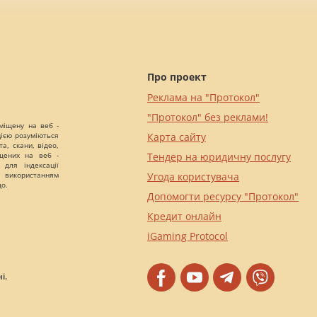
Про проект
Реклама на "Протокол"
"Протокол" без реклами!
міщену на веб -
цією розуміються
Карта сайту
а, скани, відео,
іщених на веб -
Тендер на юридичну послугу
 для індексації
 використанням
Угода користувача
що.
Допомогти ресурсу "Протокол"
Кредит онлайн
iGaming Protocol
і.