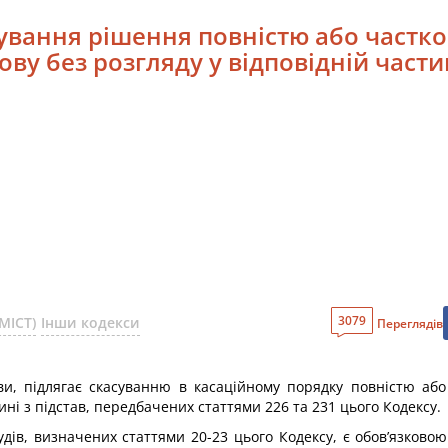
асування рішення повністю або частк
ву без розгляду у відповідній части
3079
МІСТ)
Інши кодекси
Переглядів
ви, підлягає скасуванню в касаційному порядку повністю аб
ині з підстав, передбачених статтями 226 та 231 цього Кодексу.
дів, визначених статтями 20-23 цього Кодексу, є обов’язково