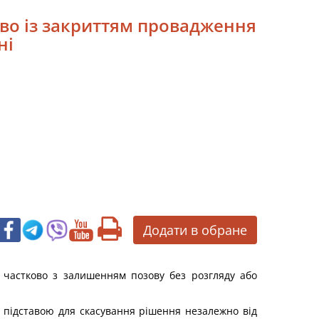
ово із закриттям провадження
ні
Додати в обране
о частково з залишенням позову без розгляду або
ю підставою для скасування рішення незалежно від