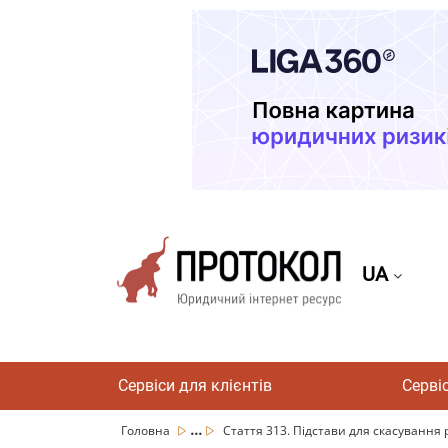
UA
Сервіси для клієнтів
Серві
...
Головна
Стаття 313. Підстави для скасування р