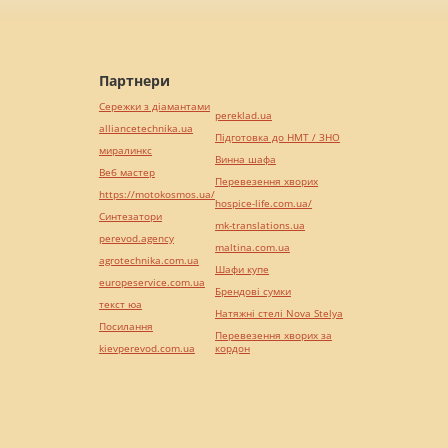
Партнери
Сережки з діамантами
pereklad.ua
alliancetechnika.ua
Підготовка до НМТ / ЗНО
миралинкс
Винна шафа
Веб мастер
Перевезення хворих
https://motokosmos.ua/
hospice-life.com.ua/
Синтезатори
mk-translations.ua
perevod.agency
maltina.com.ua
agrotechnika.com.ua
Шафи купе
europeservice.com.ua
Брендові сумки
текст юа
Натяжні стелі Nova Stelya
Посилання
Перевезення хворих за
kievperevod.com.ua
кордон