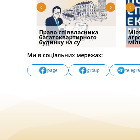
р, але
Право співвласника
ФУНДАМЕНТАЛЬНА
Якщо с
Міс
илася: як
багатоквартирного
ПРОБЛЕМА «СУДОВОЇ
відшк
агр
будинку на су
ПРАКТИКИ», АБО ПР
наявні
міл
Ми в соціальних мережах:
page
group
telegr