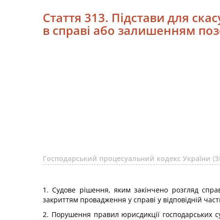
Стаття 313. Підстави для ск
в справі або залишенням позо
Господарський процесуальний кодекс України (З
1. Судове рішення, яким закінчено розгляд спра
закриттям провадження у справі у відповідній част
2. Порушення правил юрисдикції господарських су