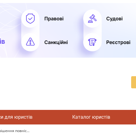
си для юристів
Каталог юристів
ішення повніс...