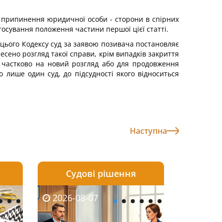
чи припинення юридичної особи - сторони в спірних
осування положення частини першої цієї статті.
1 цього Кодексу суд за заявою позивача постановляє
есено розгляд такої справи, крім випадків закриття
и частково на новий розгляд або для продовження
о лише один суд, до підсудності якого відноситься
Наступна
Судові рішення
2026-08-06
2026-08-04
2026-08-07
2026-08-07
2026-08-05
2026-08-04
2026-08-06
2026-08-0