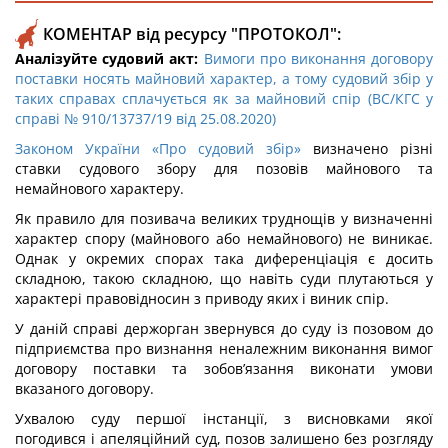
КОМЕНТАР від ресурсу "ПРОТОКОЛ":
Аналізуйте судовий акт:
Вимоги про виконання договору
поставки носять майновий характер, а тому судовий збір у
таких справах сплачується як за майновий спір (ВС/КГС у
справі № 910/13737/19 від 25.08.2020)
Законом України «Про судовий збір»
визначено різні
ставки судового збору для позовів майнового та
немайнового характеру.
Як правило для позивача великих труднощів у визначенні
характер спору (майнового або немайнового) не виникає.
Однак у окремих спорах така диференціація є досить
складною, такою складною, що навіть суди плутаються у
характері правовідносин з приводу яких і виник спір.
У даній справі держорган звернувся до суду із позовом до
підприємства про визнання неналежним виконання вимог
договору поставки та зобов’язання виконати умови
вказаного договору.
Ухвалою суду першої інстанції, з висновками якої
погодився і апеляційний суд, позов залишено без розгляду