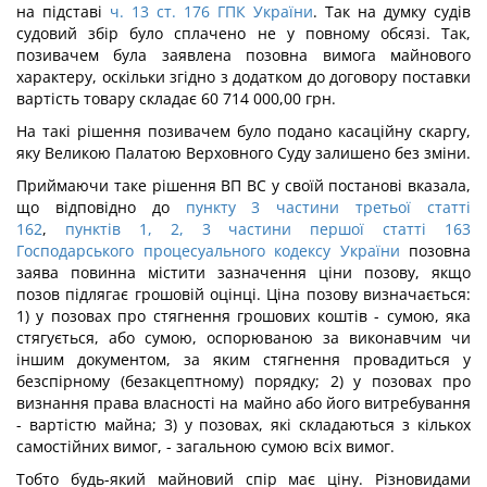
на підставі
ч. 13 ст. 176 ГПК України
. Так на думку судів
судовий збір було сплачено не у повному обсязі. Так,
позивачем була заявлена позовна вимога майнового
характеру, оскільки згідно з додатком до договору поставки
вартість товару складає 60 714 000,00 грн.
На такі рішення позивачем було подано касаційну скаргу,
яку Великою Палатою Верховного Суду залишено без зміни.
Приймаючи таке рішення ВП ВС у своїй постанові вказала,
що відповідно до
пункту 3 частини третьої статті
162
,
пунктів 1, 2, 3 частини першої статті 163
Господарського процесуального кодексу України
позовна
заява повинна містити зазначення ціни позову, якщо
позов підлягає грошовій оцінці. Ціна позову визначається:
1) у позовах про стягнення грошових коштів - сумою, яка
стягується, або сумою, оспорюваною за виконавчим чи
іншим документом, за яким стягнення провадиться у
безспірному (безакцептному) порядку; 2) у позовах про
визнання права власності на майно або його витребування
- вартістю майна; 3) у позовах, які складаються з кількох
самостійних вимог, - загальною сумою всіх вимог.
Тобто будь-який майновий спір має ціну. Різновидами