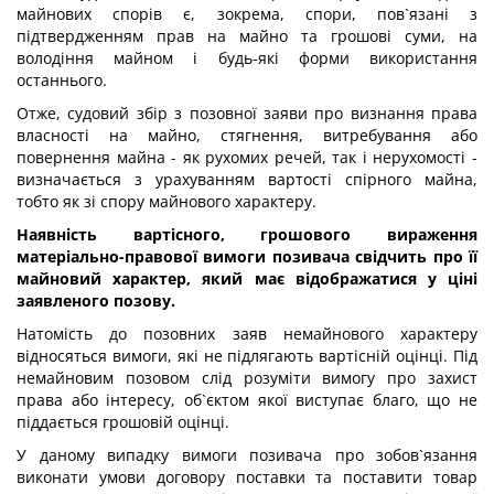
майнових спорів є, зокрема, спори, пов`язані з
підтвердженням прав на майно та грошові суми, на
володіння майном і будь-які форми використання
останнього.
Отже, судовий збір з позовної заяви про визнання права
власності на майно, стягнення, витребування або
повернення майна - як рухомих речей, так і нерухомості -
визначається з урахуванням вартості спірного майна,
тобто як зі спору майнового характеру.
Наявність вартісного, грошового вираження
матеріально-правової вимоги позивача свідчить про її
майновий характер, який має відображатися у ціні
заявленого позову.
Натомість до позовних заяв немайнового характеру
відносяться вимоги, які не підлягають вартісній оцінці. Під
немайновим позовом слід розуміти вимогу про захист
права або інтересу, об`єктом якої виступає благо, що не
піддається грошовій оцінці.
У даному випадку вимоги позивача про зобов`язання
виконати умови договору поставки та поставити товар