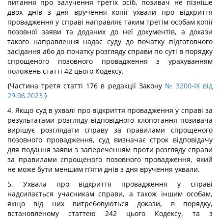
питання про залучення третіх осіб, позивач не пізніше
двох днів з дня вручення копії ухвали про відкриття
провадження у справі направляє таким третім особам копії
позовної заяви та доданих до неї документів, а докази
такого направлення надає суду до початку підготовчого
засідання або до початку розгляду справи по суті в порядку
спрощеного позовного провадження з урахуванням
положень статті 42 цього Кодексу.
{Частина третя статті 176 в редакції Закону
№ 3200-IX від
29.06.2023
}
4. Якщо суд в ухвалі про відкриття провадження у справі за
результатами розгляду відповідного клопотання позивача
вирішує розглядати справу за правилами спрощеного
позовного провадження, суд визначає строк відповідачу
для подання заяви з запереченням проти розгляду справи
за правилами спрощеного позовного провадження, який
не може бути меншим п’яти днів з дня вручення ухвали.
5. Ухвала про відкриття провадження у справі
надсилається учасникам справи, а також іншим особам,
якщо від них витребовуються докази, в порядку,
встановленому статтею 242 цього Кодексу, та з