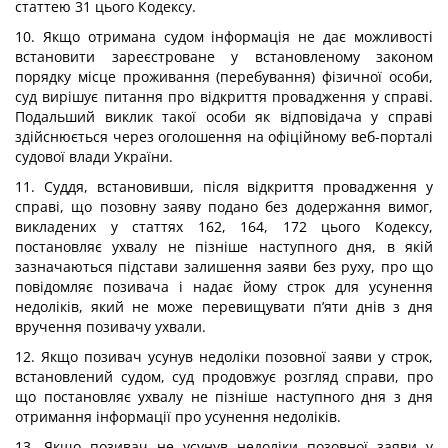
статтею 31 цього Кодексу.
10. Якщо отримана судом інформація не дає можливості
встановити зареєстроване у встановленому законом
порядку місце проживання (перебування) фізичної особи,
суд вирішує питання про відкриття провадження у справі.
Подальший виклик такої особи як відповідача у справі
здійснюється через оголошення на офіційному веб-порталі
судової влади України.
11. Суддя, встановивши, після відкриття провадження у
справі, що позовну заяву подано без додержання вимог,
викладених у статтях 162, 164, 172 цього Кодексу,
постановляє ухвалу не пізніше наступного дня, в якій
зазначаються підстави залишення заяви без руху, про що
повідомляє позивача і надає йому строк для усунення
недоліків, який не може перевищувати п’яти днів з дня
вручення позивачу ухвали.
12. Якщо позивач усунув недоліки позовної заяви у строк,
встановлений судом, суд продовжує розгляд справи, про
що постановляє ухвалу не пізніше наступного дня з дня
отримання інформації про усунення недоліків.
13. Якщо позивач не усунув недоліки позовної заяви у