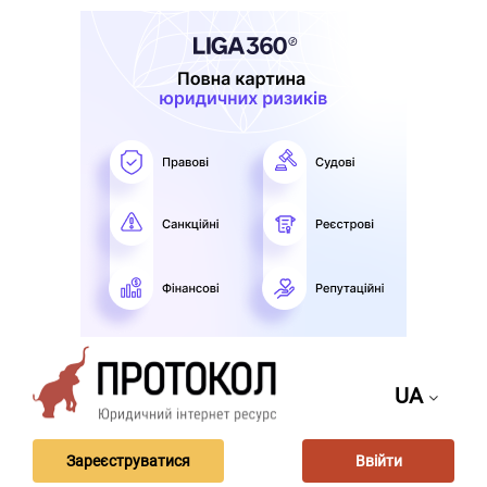
UA
Зареєструватися
Ввійти