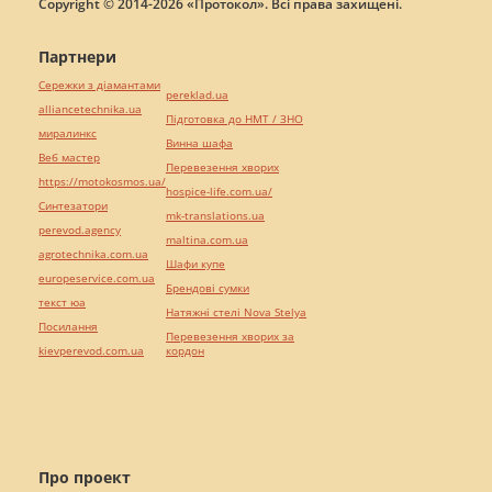
Copyright © 2014-2026 «Протокол». Всі права захищені.
Партнери
Сережки з діамантами
pereklad.ua
alliancetechnika.ua
Підготовка до НМТ / ЗНО
миралинкс
Винна шафа
Веб мастер
Перевезення хворих
https://motokosmos.ua/
hospice-life.com.ua/
Синтезатори
mk-translations.ua
perevod.agency
maltina.com.ua
agrotechnika.com.ua
Шафи купе
europeservice.com.ua
Брендові сумки
текст юа
Натяжні стелі Nova Stelya
Посилання
Перевезення хворих за
kievperevod.com.ua
кордон
Про проект