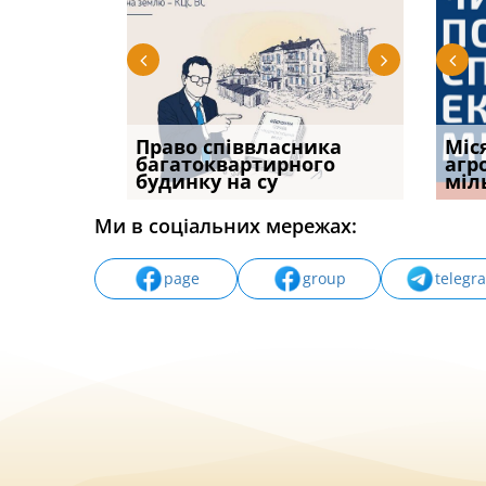
р, але
Право співвласника
ФУНДАМЕНТАЛЬНА
Якщо с
Міс
илася: як
багатоквартирного
ПРОБЛЕМА «СУДОВОЇ
відшк
агр
будинку на су
ПРАКТИКИ», АБО ПР
наявні
міл
Ми в соціальних мережах:
page
group
telegr