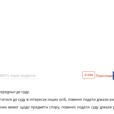
21456
МІСТ)
Інши кодекси
Переглядів
ередньо до суду.
татися до суду в інтересах інших осіб, повинні подати докази р
тійних вимог щодо предмета спору, повинні подати суду доказ