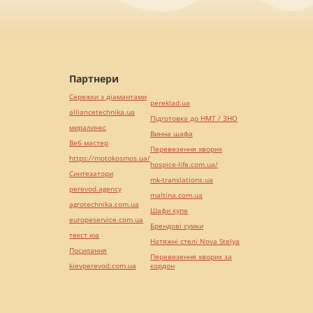
Партнери
Сережки з діамантами
pereklad.ua
alliancetechnika.ua
Підготовка до НМТ / ЗНО
миралинкс
Винна шафа
Веб мастер
Перевезення хворих
https://motokosmos.ua/
hospice-life.com.ua/
Синтезатори
mk-translations.ua
perevod.agency
maltina.com.ua
agrotechnika.com.ua
Шафи купе
europeservice.com.ua
Брендові сумки
текст юа
Натяжні стелі Nova Stelya
Посилання
Перевезення хворих за
kievperevod.com.ua
кордон