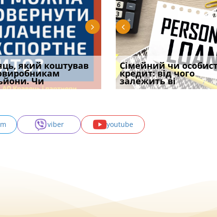
уд встановив для
яць, який коштував
Чи потрібна ФОП
Документи, на яких не
Огляд практики ВС від
Сімейний чи особис
Восьмий ААС фак
одування шкоди
овиробникам
печатка у 2026 році:
проставляється
Ростислава Кравця, що
кредит: від чого
підтвердив, що 
с
ьйони. Чи
правила засто
апостиль: пер
опублі
залежить ві
може скас
am
viber
youtube