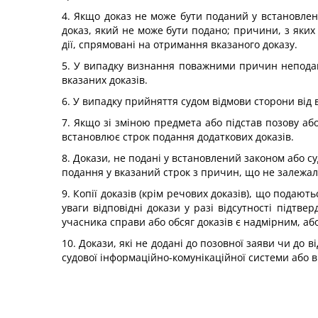
4. Якщо доказ не може бути поданий у встановлен
доказ, який не може бути подано; причини, з яких 
дії, спрямовані на отримання вказаного доказу.
5. У випадку визнання поважними причин неподан
вказаних доказів.
6. У випадку прийняття судом відмови сторони від
7. Якщо зі зміною предмета або підстав позову аб
встановлює строк подання додаткових доказів.
8. Докази, не подані у встановлений законом або су
подання у вказаний строк з причин, що не залежали
9. Копії доказів (крім речових доказів), що подаю
уваги відповідні докази у разі відсутності підтв
учасника справи або обсяг доказів є надмірним, аб
10. Докази, які не додані до позовної заяви чи до
судової інформаційно-комунікаційної системи або в