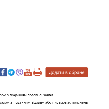
Додати в обране
азом з поданням позовної заяви.
и разом з поданням відзиву або письмових пояснень