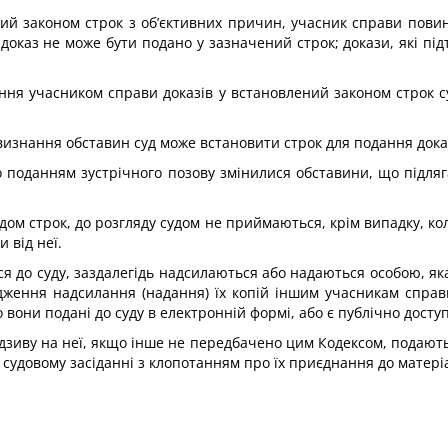
ий законом строк з об’єктивних причин, учасник справи пови
доказ не може бути подано у зазначений строк; докази, які під
ня учасником справи доказів у встановлений законом строк с
 визнання обставин суд може встановити строк для подання дока
о поданням зустрічного позову змінилися обставини, що підля
дом строк, до розгляду судом не приймаються, крім випадку, кол
 від неї.
ться до суду, заздалегідь надсилаються або надаються особою, як
ердження надсилання (надання) їх копій іншим учасникам справи
о вони подані до суду в електронній формі, або є публічно досту
 відзиву на неї, якщо інше не передбачено цим Кодексом, подаю
 судовому засіданні з клопотанням про їх приєднання до матері