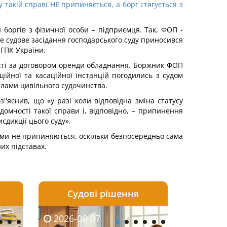
такій справі НЕ припиняється, а борг стягується з
оргів з фізичної особи – підприємця. Так, ФОП -
е судове засідання господарського суду приносився
 ГПК України.
ості за договором оренди обладнання. Боржник ФОП
ійної та касаційної інстанцій погодились з судом
вилами цивільного судочинства.
''яснив, що «у разі коли відповідна зміна статусу
домчості такої справи і, відповідно, – припинення
сдикції цього суду».
ами не припиняються, оскільки безпосередньо сама
них підставах.
Судові рішення
2026-08-06
2026-08-04
2026-08-07
2026-08-07
2026-08-05
2026-08-04
2026-08-06
2026-08-0