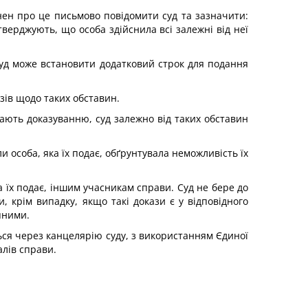
нен про це письмово повідомити суд та зазначити:
тверджують, що особа здійснила всі залежні від неї
уд може встановити додатковий строк для подання
зів щодо таких обставин.
гають доказуванню, суд залежно від таких обставин
и особа, яка їх подає, обґрунтувала неможливість їх
а їх подає, іншим учасникам справи. Суд не бере до
, крім випадку, якщо такі докази є у відповідного
пними.
ться через канцелярію суду, з використанням Єдиної
алів справи.