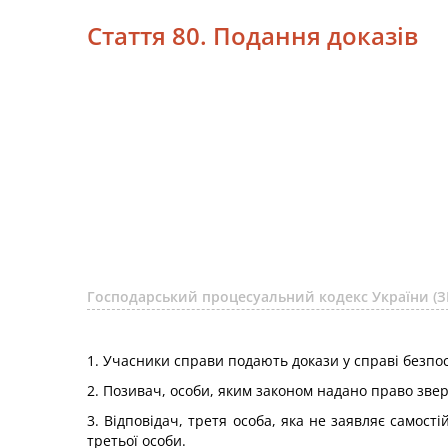
Стаття 80. Подання доказів
Господарський процесуальний кодекс України (З
1. Учасники справи подають докази у справі безпос
2. Позивач, особи, яким законом надано право звер
3. Відповідач, третя особа, яка не заявляє самос
третьої особи.