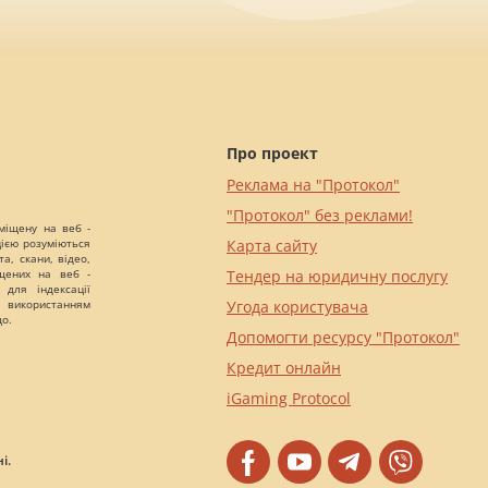
Про проект
Реклама на "Протокол"
"Протокол" без реклами!
міщену на веб -
цією розуміються
Карта сайту
а, скани, відео,
іщених на веб -
Тендер на юридичну послугу
 для індексації
 використанням
Угода користувача
що.
Допомогти ресурсу "Протокол"
Кредит онлайн
iGaming Protocol
і.