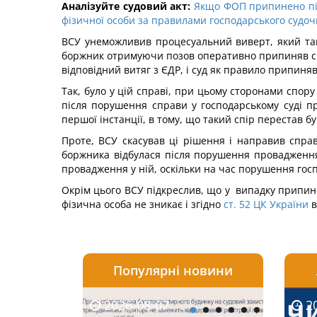
Аналізуйте судовий акт:
Якщо ФОП припинено післ
фізичної особи за правилами господарського судочи
ВСУ унеможливив процесуальний виверт, який так
боржник отримуючи позов оперативно припиняв свою
відповідний витяг з ЄДР, і суд як правило припиняв
Так, було у цій справі, при цьому сторонами спо
після порушення справи у господарському суді пр
першої інстанції, в тому, що такий спір перестав 
Проте, ВСУ скасував ці рішення і направив справу
боржника відбулася після порушення провадження у
провадження у ній, оскільки на час порушення госп
Окрім цього ВСУ підкреслив, що у випадку припин
фізична особа не зникає і згідно
ст. 52 ЦК України
в
Популярні новини
2026-08-07
2026-08-03
2026-
20