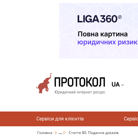
UA
Сервіси для клієнтів
Серві
...
Головна
Стаття 80. Подання доказів