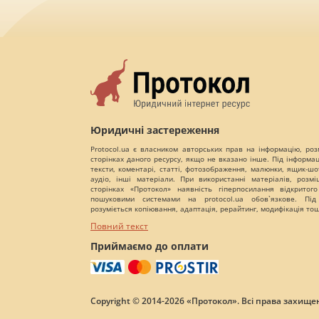
Юридичні застереження
Protocol.ua є власником авторських прав на інформацію, роз
сторінках даного ресурсу, якщо не вказано інше. Під інформа
тексти, коментарі, статті, фотозображення, малюнки, ящик-шот
аудіо, інші матеріали. При використанні матеріалів, розм
сторінках «Протокол» наявність гіперпосилання відкритого
пошуковими системами на protocol.ua обов`язкове. Під
розуміється копіювання, адаптація, рерайтинг, модифікація то
Повний текст
Приймаємо до оплати
Copyright © 2014-2026 «Протокол». Всі права захищен