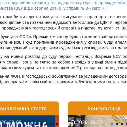
я порушення справи у господарському суді, то провадження у 
нства (ВСУ від 9 серпня 2017р. у справі № 3-788гс17)
 полюбився адвокатами для затягування справ про стягнення б
 діяльність і зазначені відомості вносились до ЕДР. У чергов
 провадження у господарській справі на підставі пункту 1 ст. 80
ру були два ФОПи. Предметом спору було стягнення заборгован
ипинився, і суд припинив провадження у справі. Суди апеляц
був підвідомчий господарським судам і має розглядатися за пра
 на новий розгляд до суду першої інстанції. Зокрема ВСУ роз
 справі, вона не тягне за собою наслідків у виді зміни підві
одарським судом такого провадження її розгляд належав до юри
ення ФОП, її господарські зобов’язання за укладеними договор
ідповідає усім своїм майно за такими зобов’язаннями на загаль
Аналітична стаття
Консультації
08-06
26-08-08
2026-08-05
2026-08-06
2026-08-07
2026-08-07
2026-07-30