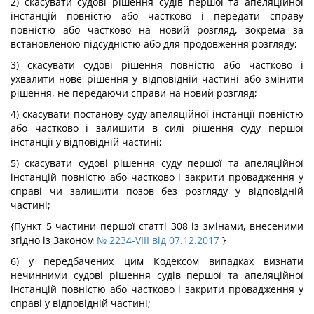
2) скасувати судові рішення судів першої та апеляційної
інстанцій повністю або частково і передати справу
повністю або частково на новий розгляд, зокрема за
встановленою підсудністю або для продовження розгляду;
3) скасувати судові рішення повністю або частково і
ухвалити нове рішення у відповідній частині або змінити
рішення, не передаючи справи на новий розгляд;
4) скасувати постанову суду апеляційної інстанції повністю
або частково і залишити в силі рішення суду першої
інстанції у відповідній частині;
5) скасувати судові рішення суду першої та апеляційної
інстанцій повністю або частково і закрити провадження у
справі чи залишити позов без розгляду у відповідній
частині;
{Пункт 5 частини першої статті 308 із змінами, внесеними
згідно із Законом
№ 2234-VIII від 07.12.2017
}
6) у передбачених цим Кодексом випадках визнати
нечинними судові рішення судів першої та апеляційної
інстанцій повністю або частково і закрити провадження у
справі у відповідній частині;