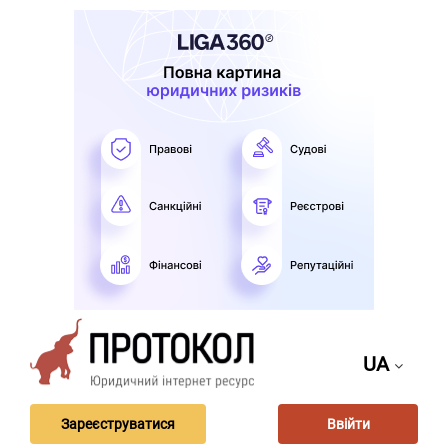
UA
Зареєструватися
Ввійти