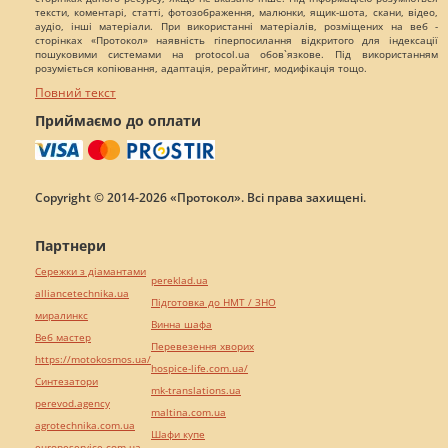
тексти, коментарі, статті, фотозображення, малюнки, ящик-шота, скани, відео,
аудіо, інші матеріали. При використанні матеріалів, розміщених на веб -
сторінках «Протокол» наявність гіперпосилання відкритого для індексації
пошуковими системами на protocol.ua обов`язкове. Під використанням
розуміється копіювання, адаптація, рерайтинг, модифікація тощо.
Повний текст
Приймаємо до оплати
Copyright © 2014-2026 «Протокол». Всі права захищені.
Партнери
Сережки з діамантами
pereklad.ua
alliancetechnika.ua
Підготовка до НМТ / ЗНО
миралинкс
Винна шафа
Веб мастер
Перевезення хворих
https://motokosmos.ua/
hospice-life.com.ua/
Синтезатори
mk-translations.ua
perevod.agency
maltina.com.ua
agrotechnika.com.ua
Шафи купе
europeservice.com.ua