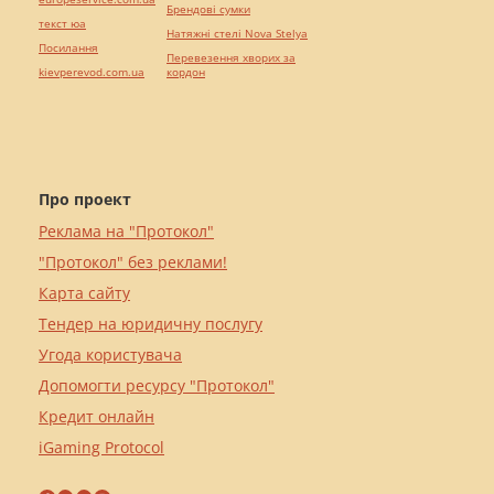
Брендові сумки
текст юа
Натяжні стелі Nova Stelya
Посилання
Перевезення хворих за
kievperevod.com.ua
кордон
Про проект
Реклама на "Протокол"
"Протокол" без реклами!
Карта сайту
Тендер на юридичну послугу
Угода користувача
Допомогти ресурсу "Протокол"
Кредит онлайн
iGaming Protocol