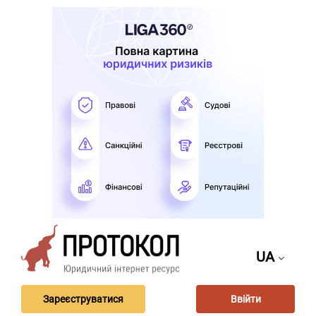
UA
Зареєструватися
Ввійти