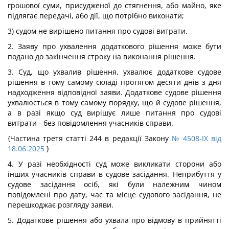
грошової суми, присудженої до стягнення, або майно, яке
підлягає передачі, або дії, що потрібно виконати;
3) судом не вирішено питання про судові витрати.
2. Заяву про ухвалення додаткового рішення може бути
подано до закінчення строку на виконання рішення.
3. Суд, що ухвалив рішення, ухвалює додаткове судове
рішення в тому самому складі протягом десяти днів з дня
надходження відповідної заяви. Додаткове судове рішення
ухвалюється в тому самому порядку, що й судове рішення,
а в разі якщо суд вирішує лише питання про судові
витрати - без повідомлення учасників справи.
{Частина третя статті 244 в редакції Закону
№ 4508-IX від
18.06.2025
}
4. У разі необхідності суд може викликати сторони або
інших учасників справи в судове засідання. Неприбуття у
судове засідання осіб, які були належним чином
повідомлені про дату, час та місце судового засідання, не
перешкоджає розгляду заяви.
5. Додаткове рішення або ухвала про відмову в прийнятті