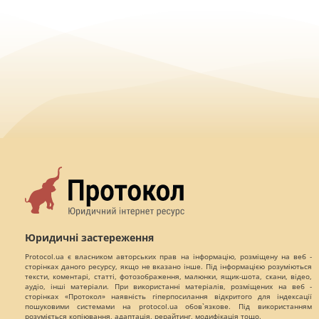
Юридичні застереження
Protocol.ua є власником авторських прав на інформацію, розміщену на веб -
сторінках даного ресурсу, якщо не вказано інше. Під інформацією розуміються
тексти, коментарі, статті, фотозображення, малюнки, ящик-шота, скани, відео,
аудіо, інші матеріали. При використанні матеріалів, розміщених на веб -
сторінках «Протокол» наявність гіперпосилання відкритого для індексації
пошуковими системами на protocol.ua обов`язкове. Під використанням
розуміється копіювання, адаптація, рерайтинг, модифікація тощо.