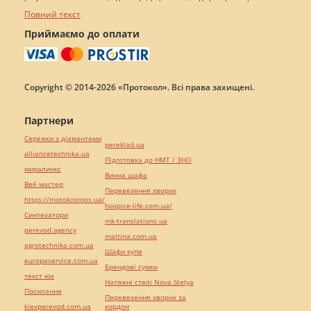
Повний текст
Приймаємо до оплати
Copyright © 2014-2026 «Протокол». Всі права захищені.
Партнери
Сережки з діамантами
pereklad.ua
alliancetechnika.ua
Підготовка до НМТ / ЗНО
миралинкс
Винна шафа
Веб мастер
Перевезення хворих
https://motokosmos.ua/
hospice-life.com.ua/
Синтезатори
mk-translations.ua
perevod.agency
maltina.com.ua
agrotechnika.com.ua
Шафи купе
europeservice.com.ua
Брендові сумки
текст юа
Натяжні стелі Nova Stelya
Посилання
Перевезення хворих за
kievperevod.com.ua
кордон