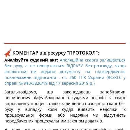
КОМЕНТАР від ресурсу "ПРОТОКОЛ":
Аналізуйте судовий акт:
Апеляційна скарга залишається
без руху, а не повертається ВІДРАЗУ без розгляду, якщо
апелянтом не додано документу на підтвердження
повноважень підписанта - ст. 260 ГПК України (ВС/КГС у
справі № 910/3826/19 від 17 вересня 2019 р.)
Загальновідомо, що законодавець запобігаючи
поширеному відфутболюванню суддями позовів та скарг
впровадив у процес стадію залишення позовів та скарг без
руху у випадку, коли суддя виявить недоліки їх
процесуальної форми або недоліки чи відсутність
передбачених процесуальним законом додатків.
На жаль все ж таки у деяких випадках недоліків у суддів