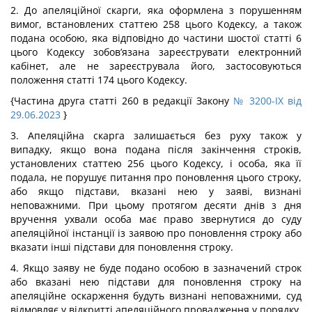
2. До апеляційної скарги, яка оформлена з порушенням
вимог, встановлених статтею 258 цього Кодексу, а також
подана особою, яка відповідно до частини шостої статті 6
цього Кодексу зобов’язана зареєструвати електронний
кабінет, але не зареєструвала його, застосовуються
положення статті 174 цього Кодексу.
{Частина друга статті 260 в редакції Закону
№ 3200-IX від
29.06.2023
}
3. Апеляційна скарга залишається без руху також у
випадку, якщо вона подана після закінчення строків,
установлених статтею 256 цього Кодексу, і особа, яка її
подала, не порушує питання про поновлення цього строку,
або якщо підстави, вказані нею у заяві, визнані
неповажними. При цьому протягом десяти днів з дня
вручення ухвали особа має право звернутися до суду
апеляційної інстанції із заявою про поновлення строку або
вказати інші підстави для поновлення строку.
4. Якщо заяву не буде подано особою в зазначений строк
або вказані нею підстави для поновлення строку на
апеляційне оскарження будуть визнані неповажними, суд
відмовляє у відкритті апеляційного провадження у порядку,