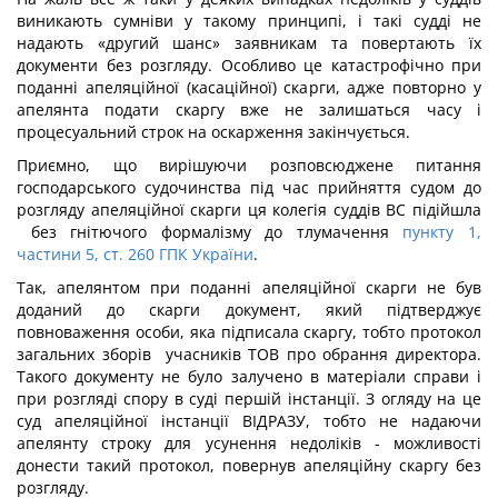
виникають сумніви у такому принципі, і такі судді не
надають «другий шанс» заявникам та повертають їх
документи без розгляду. Особливо це катастрофічно при
поданні апеляційної (касаційної) скарги, адже повторно у
апелянта подати скаргу вже не залишаться часу і
процесуальний строк на оскарження закінчується.
Приємно, що вирішуючи розповсюджене питання
господарського судочинства під час прийняття судом до
розгляду апеляційної скарги ця колегія суддів ВС підійшла
без гнітючого формалізму до тлумачення
пункту 1,
частини 5, ст. 260 ГПК України
.
Так, апелянтом при поданні апеляційної скарги не був
доданий до скарги документ, який підтверджує
повноваження особи, яка підписала скаргу, тобто протокол
загальних зборів учасників ТОВ про обрання директора.
Такого документу не було залучено в матеріали справи і
при розгляді спору в суді першій інстанції. З огляду на це
суд апеляційної інстанції ВІДРАЗУ, тобто не надаючи
апелянту строку для усунення недоліків - можливості
донести такий протокол, повернув апеляційну скаргу без
розгляду.