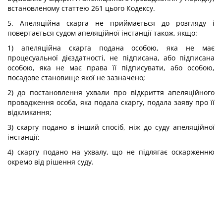
встановленому статтею 261 цього Кодексу.
5. Апеляційна скарга не приймається до розгляду і
повертається судом апеляційної інстанції також, якщо:
1) апеляційна скарга подана особою, яка не має
процесуальної дієздатності, не підписана, або підписана
особою, яка не має права її підписувати, або особою,
посадове становище якої не зазначено;
2) до постановлення ухвали про відкриття апеляційного
провадження особа, яка подала скаргу, подала заяву про її
відкликання;
3) скаргу подано в інший спосіб, ніж до суду апеляційної
інстанції;
4) скаргу подано на ухвалу, що не підлягає оскарженню
окремо від рішення суду.