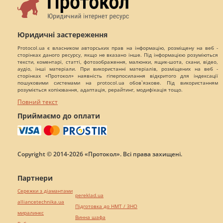
Юридичні застереження
Protocol.ua є власником авторських прав на інформацію, розміщену на веб -
сторінках даного ресурсу, якщо не вказано інше. Під інформацією розуміються
тексти, коментарі, статті, фотозображення, малюнки, ящик-шота, скани, відео,
аудіо, інші матеріали. При використанні матеріалів, розміщених на веб -
сторінках «Протокол» наявність гіперпосилання відкритого для індексації
пошуковими системами на protocol.ua обов`язкове. Під використанням
розуміється копіювання, адаптація, рерайтинг, модифікація тощо.
Повний текст
Приймаємо до оплати
Copyright © 2014-2026 «Протокол». Всі права захищені.
Партнери
Сережки з діамантами
pereklad.ua
alliancetechnika.ua
Підготовка до НМТ / ЗНО
миралинкс
Винна шафа