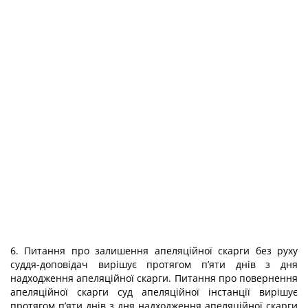
6. Питання про залишення апеляційної скарги без руху
суддя-доповідач вирішує протягом п’яти днів з дня
надходження апеляційної скарги. Питання про повернення
апеляційної скарги суд апеляційної інстанції вирішує
протягом п’яти днів з дня надходження апеляційної скарги