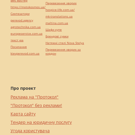
Веб мастер
Перевезення хворих
https://motokosmos.ua/
hospice-life.com.ua/
Синтезатори
mk-translations.ua
perevod.agency
maltina.com.ua
agrotechnika.com.ua
Шафи купе
europeservice.com.ua
Брендові сумки
текст юа
Натяжні стелі Nova Stelya
Посилання
Перевезення хворих за
kievperevod.com.ua
кордон
Про проект
Реклама на "Протокол"
"Протокол" без реклами!
Карта сайту
Тендер на юридичну послугу
Угода користувача