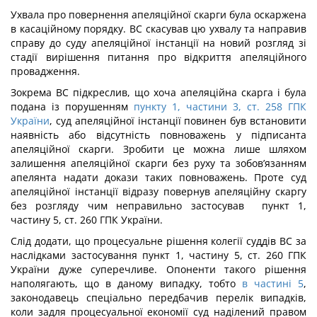
Ухвала про повернення апеляційної скарги була оскаржена
в касаційному порядку. ВС скасував цю ухвалу та направив
справу до суду апеляційної інстанції на новий розгляд зі
стадії вирішення питання про відкриття апеляційного
провадження.
Зокрема ВС підкреслив, що хоча апеляційна скарга і була
подана із порушенням
пункту 1, частини 3, ст. 258 ГПК
України
, суд апеляційної інстанції повинен був встановити
наявність або відсутність повноважень у підписанта
апеляційної скарги. Зробити це можна лише шляхом
залишення апеляційної скарги без руху та зобов’язанням
апелянта надати докази таких повноважень. Проте суд
апеляційної інстанції відразу повернув апеляційну скаргу
без розгляду чим неправильно застосував пункт 1,
частину 5, ст. 260 ГПК України.
Слід додати, що процесуальне рішення колегії суддів ВС за
наслідками застосування пункт 1, частину 5, ст. 260 ГПК
України дуже суперечливе. Опоненти такого рішення
наполягають, що в даному випадку, тобто
в частині 5
,
законодавець спеціально передбачив перелік випадків,
коли задля процесуальної економії суд наділений правом