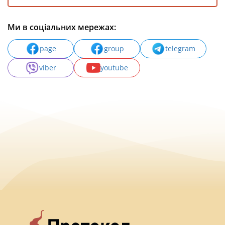
Ми в соціальних мережах:
page
group
telegram
viber
youtube