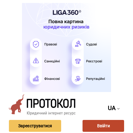
UA
Зареєструватися
Ввійти